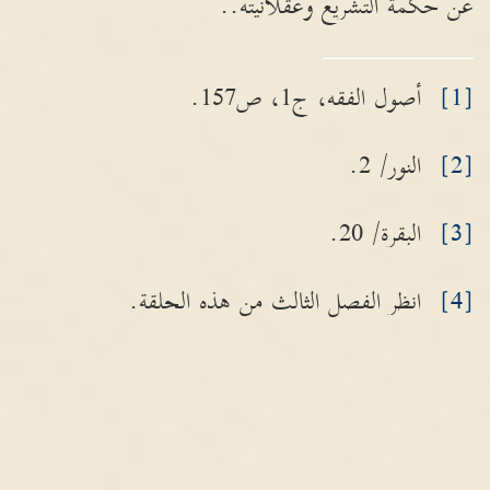
عن حكمة التشريع وعقلانيته..
[1]
أصول الفقه، ج1، ص157.
[2]
النور/ 2.
[3]
البقرة/ 20.
[4]
انظر الفصل الثالث من هذه الحلقة.