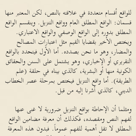
للواقع أقسام متعددة في علاقته بالنص، لكن المعتبر منها
قسمان: الواقع المطلق العام وواقع التنزيل. وينقسم الواقع
المطلق بدوره إلى الواقع الوصفي والواقع الاعتباري.
ويختص الأخير بقضايا القيم مثل اعتبارات المصالح
والمضار، وهو ما نحن بصدده. أما الأول فيتحدد بالواقع
التقريري أو الإخباري، وهو يشتمل على السنن والحقائق
الكونية منها أو البشرية، كالذي بيناه في حلقة (علم
الطريقة). أما واقع التنزيل فيختص بمرحلة عصر الخطاب
الديني، كالذي أشرنا إليه من قبل.
ومثلما أن الإحاطة بواقع التنزيل ضرورية لا غنى عنها
لفهم النص ومقصده، فكذلك أن معرفة مضامين الواقع
المطلق لا تقل أهمية للفهم عموماً. فبدون هذه المعرفة