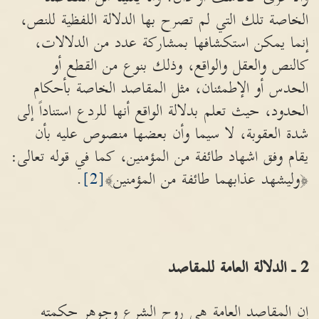
الخاصة تلك التي لم تصرح بها الدلالة اللفظية للنص،
إنما يمكن استكشافها بمشاركة عدد من الدلالات،
كالنص والعقل والواقع، وذلك بنوع من القطع أو
الحدس أو الإطمئنان، مثل المقاصد الخاصة بأحكام
الحدود، حيث تعلم بدلالة الواقع أنها للردع استناداً إلى
شدة العقوبة، لا سيما وأن بعضها منصوص عليه بأن
يقام وفق اشهاد طائفة من المؤمنين، كما في قوله تعالى:
﴿وليشهد عذابهما طائفة من المؤمنين﴾
[2]
.
2
ـ الدلالة العامة للمقاصد
إن المقاصد العامة هي روح الشرع وجوهر حكمته