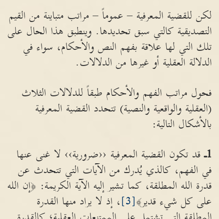
لكن للقضية المعرفية – عموماً – مراتب متباينة من القيم
التصديقية كالتي سبق تحديدها. وينطبق هذا الحال على
تلك التي لها علاقة بفهم النص والأحكام، سواء في
الدلالة العقلية أو غيرها من الدلالات.
فحول مراتب الفهم والأحكام طبقاً للدلالات الثلاث
(العقلية والواقعية والنصية) تتحدد القضية المعرفية
بالأشكال التالية:
1ـ
قد تكون القضية المعرفية ‹‹ضرورية›› لا غنى عنها
في الفهم، كالذي يُدرك من الآيات التي تتحدث عن
قدرة الله المطلقة، كما تشير إليه الآية الكريمة: ﴿إن الله
على كل شيء قدير﴾
[3]
، إذ لا يراد منها القدرة
المطلقة التي تشتمل على الممتنعات العقلية؛ كالقدرة