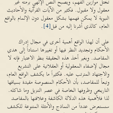
تختل موازين الفهم، ويصبح النص الإلهي برمته غير
معقول ولا مقبول. فكثير من الآيات القرآنية والأحاديث
النبوية لا يمكن فهمها بشكل معقول دون الإلمام بالواقع
العام، كالذي أشرنا إليه من قبل
[4]
.
على أن لهذا الواقع أهمية أخرى في مجال إدراك
الأحكام وتجديد النظر فيها أو تغييرها استناداً إلى هدي
المقاصد. وبغير أخذ هذه الحقيقة بنظر الاعتبار فإنه لا
مجال لإضفاء المعقولية أو العقلانية على التشريع
والاجتهاد المترتب عليه. فكثيراً ما يكشف الواقع العام،
وتبعاً للمقاصد، بأن الأحكام المنصوصة مقيدة بسياقها
التاريخي وظروفها الخاصة في عصر التنزيل وما شاكله.
لذا فلأهمية هذه الدلالة الكاشفة وعلاقتها بالمقاصد
سنستعرض عدداً من النماذج والأمثلة المتنوعة للكشف