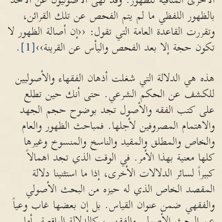
الأخرى المنافية للظهور. وقد نهى الأصوليون عن الأخذ
بالظهور اللفظي ما لم يتم الفحص عن تلك القرائن،
وتقررت القاعدة العامة التي تقول: ‹‹إن أصالة الظهور لا
تكون حجة إلا بعد الفحص واليأس عن القرينة››
[1]
.
هذه هي الدلالة التي شغلت أذهان الفقهاء والأصوليين
للكشف عن الحكم الشرعي. حتى أنك حين تطلع
على كتب الفقه والأصول تجد بوضوح حجم الجهد
والاهتمام المصروفين لأجلها. فمباحث الظهور والعام
والخاص والمطلق والمقيد والناسخ والمنسوخ وغيرها
كلها معنية بهذا الأمر. في الوقت الذي تجد اهمالاً
كبيراً لسائر الدلالات الأخرى، إذا ما استثنينا دلالة
المقصد الخاص الذي له حيزه من البحث الأصولي
والفقهي ضمن عنوان القياس. بل إن بعضها غاب وعياً
عن البحث الأصولي والفقهي، كالدلالة الواقعية. أما