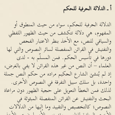
أ ـ الدلالة الحرفية للحكم
الدلالة الحرفية للحكم، سواء من حيث المنطوق أو
المفهوم، هي دلالة تتكشف من حيث الظهور اللفظي
والسياقي للنص، مع الأخذ بنظر الاعتبار الفحص
والتفتيش في القرائن المنفصلة لسائر النصوص والتي لها
دورها في تأسيس الحكم. فمن المسلّم به - لدى
العلماء – أن النص من غير هذه القرائن لا يفي بالغرض،
إذ لم يُنشئ الشارع الحكيم مراده من حكم النص جملة
واحدة، بل سلك سبيل التفرقة في النصوص الأخرى.
لذلك فمن الخطأ التعويل على حجية الظهور دون مراعاة
البحث والتفتيش عن القرائن المنفصلة المبثوثة في
النصوص؛ كالتخصيص والتقييد وما إليها من الدلالات