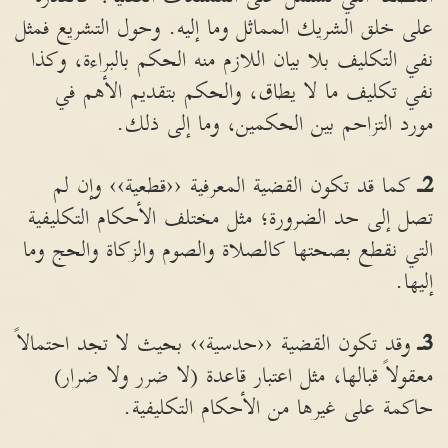
على خلق الشريك المماثل وما إليه. وحول التشريع فمثل
نفي التكليف بلا بيان اللازم منه الحكم بالبراءة، وكذا
نفي تكليف ما لا يطاق، والحكم بتقديم الأهم في
مورد التزاحم بين الحكمين، وما إلى ذلك.
2ـ
كما قد تكون القضية المعرفية ‹‹قطعية›› وإن لم
تصل إلى حد الضرورة؛ مثل مختلف الأحكام التكليفية
التي نقطع بصحتها كالصلاة والصوم والزكاة والحج وما
إليها.
3ـ
وقد تكون القضية ‹‹حدسية›› بحيث لا تجد احتمالاً
معقولاً قبالها، مثل اعتبار قاعدة (لا ضرر ولا ضرار)
حاكمة على غيرها من الأحكام التكليفية.