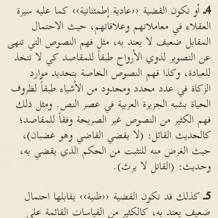
4ـ
أو تكون القضية ‹‹عادية إطمئنانية›› كما عليه سيرة
العقلاء في معاملاتهم وعلاقاتهم، حيث الاحتمال
المقابل ضعيف لا يعتد به، مثل فهم النصوص التي تنهى
عن التصوير لذوي الأرواح طبقاً للمقاصد كي لا تتخذ
للعبادة، وكذا فهم النصوص الخاصة بتحديد موارد
الزكاة في عدد محدد ومحدود من الأشياء طبقاً لظروف
الحياة بشبه الجزيرة العربية في عصر النص. ومثل ذلك
فهم الكثير من النصوص غير الصريحة وفقاً للمقاصد؛
كالحديث القائل: (لا يقضي القاضي وهو غضبان)،
حيث الغرض منه للتثبت من الحكم الذي يقضي به،
وحديث: (القاتل لا يرث).
5ـ
كذلك قد تكون القضية ‹‹ظنية›› يقابلها احتمال
ضعيف يعتد به، كالكثير من القياسات القائمة على