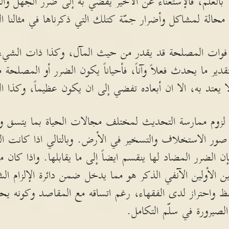
لا بالعلم، فالإستغناء عن الأخير يفضي به إلى ضرر الجهل وا
حالة لمشاكل وأضرار جمّة كتلك التي ذكرناها في مثالنا ال
ى فوات المصلحة قد يقدر من حيث المآل، وكذا ذات الش
دير ما يحدث فعلاً وآناً، فأحياناً يكون الضرر أو المصلحة 
يعتد به، الا ان أبعاده تفضي إلى ان يكون عظيماً، وكذا 
ي لزوم ممارسة التحديث لمختلف مجالات الحياة بما يتسق
 صور الاستخلاف والتسخير في الأرض. وبالتالي اذا كانت ا
 الضرر المضاد لها ينقسم ايضاً إلى ما يقابلها. واذا كان م
لأولين الآنفي الذكر هو مما يدخل ضمن دائرة الإلزام الش
واحتراز لدى الفقهاء، رغم اتساقه مع المقاصد وكونه يحقق
لصيرورة في سلّم التكامل.