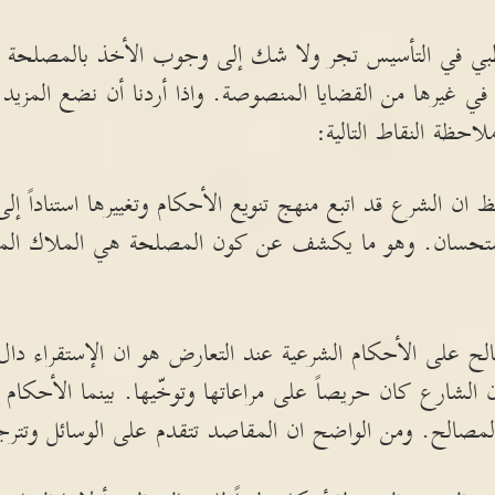
طبي في التأسيس تجر ولا شك إلى وجوب الأخذ بالمصلحة ل
ي غيرها من القضايا المنصوصة. واذا أردنا أن نضع المزيد م
حظة النقاط التالية:
ان الشرع قد اتبع منهج تنويع الأحكام وتغييرها استناداً إلى
ستحسان. وهو ما يكشف عن كون المصلحة هي الملاك المعوّل
صالح على الأحكام الشرعية عند التعارض هو ان الإستقراء دا
الشارع كان حريصاً على مراعاتها وتوخّيها. بينما الأحكام
صالح. ومن الواضح ان المقاصد تتقدم على الوسائل وتترج