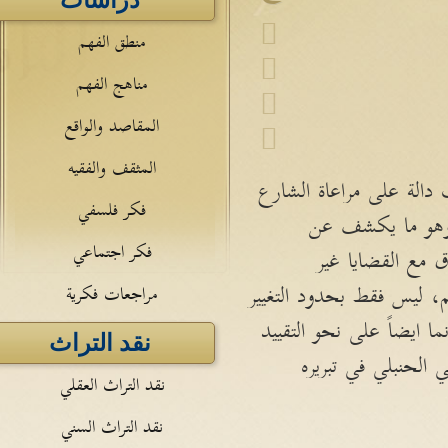
دراسات
منطق الفهم
مناهج الفهم
المقاصد والواقع
المثقف والفقيه
 دالة على مراعاة الشارع
فكر فلسفي
، وهو ما يكشف عن
فكر اجتماعي
 مع القضايا غير
، ليس فقط بحدود التغيير
مراجعات فكرية
ايضاً على نحو التقييد
نقد التراث
الحنبلي في تبريره
نقد التراث العقلي
نقد التراث السني