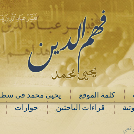
كلمة الموقع
يحيى محمد في سطو
تية
قراءات الباحثين
حوارات
واقعي