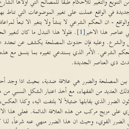
من التنويع والتغيير للأحكام طبقاً للمصالح التي أولاها الشار
ة في الواقع عملت على تغيير الموضوعات التي تناط بها ا
ع - ان الحكم الشرعي لا ينشأ ولا يتغير الا تبعاً لمراعاة ال
عناصر هذا الاخير
[1]
. فلولا هذا التبدل ما كان لتغيير ال
لعقل والشرع. وعليه فإن حدوث المصلحة يكشف عن تجدد عنا
لحكم الشرعي. الأمر الذي يستدعي تغييره بما يتسق مع هذ
ث ذي العناصر الجديدة.
ة بين المصلحة والضرر هي علاقة ضدية، بحيث اذا وجد أحد
 العديد من الفقهاء، مع أخذ اعتبار الشكل النسبي من ه
الضرر الذي يقابلها ضئيلاً لا يلتفت اليه، وكذا العكس، 
وي على مزيج مركب من هذه العلاقة الدائمة. فعلى هذا الا
ي الضرر القوي، وحيث ان هذا الضرر منهي عنه شرعاً، لذا 