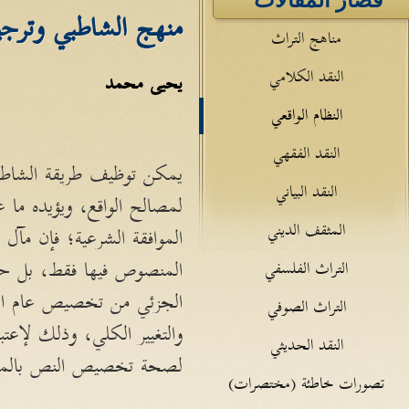
قصار المقالات
منهج الشاطبي وترج
مناهج التراث
النقد الكلامي
يحيى محمد
النظام الواقعي
النقد الفقهي
يمكن توظيف طريقة الشاطبي 
النقد البياني
لمصالح الواقع، ويؤيده ما
المثقف الديني
الموافقة الشرعية؛ فإن مآ
المنصوص فيها فقط، بل حتى 
التراث الفلسفي
الجزئي من تخصيص عام النص
التراث الصوفي
والتغيير الكلي، وذلك لإعت
النقد الحديثي
لصحة تخصيص النص بالمصلح
تصورات خاطئة (مختصرات)