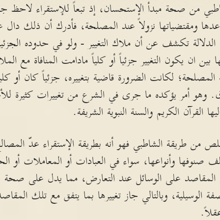
طبي من صحة مبدأ الإستحسان، إذ تبعاً للإستقراء لاحظ جمل
اعدها ومقتضياتها نزولاً عند المصلحة، فأدرك أن ذلك د
 الدلالة تكشف عن أن ملاك التغيير - ولو في حدوده الجزئي
بين ان يكون التغيير جزئياً أو كلياً مادامت المنافاة مع ال
المصلحة؛ لكانت الضرورة قاضية بتغييره، جزئياً كان أو كل
. وهو أمر يؤكده ما جرى في الشرع من تغييرات كثيرة للأ
ها القرآن الكريم والسنة النبوية الشريفة.
تخلص من طريقة الشاطبي فهو أنه بطريقة الإستقراء عدّ المصا
صنوفها وأنواعها، سواء في العبادات أو المعاملات أو الحد
المقاصد على الوسائل عند التعارض، مما يدل على صحة 
 الوسيلية، وبالتالي جاز تغييرها بما يتفق مع تلك المقاصد،
لاً.