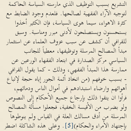
التشريع بسبب التوظيف الذي مارسته السياسة الحاكمة
لتوجيه الآراء الفقهية لصالحها. فلعدم وجود الضابط مع
كثرة الاهواء، سيما هوى السياسة، فإن الكثير أخذوا
يستحسنون ويستصلحون لأدنى مبرر ومناسبة. وسبق
للقرافي أن كشف عن سبب عزوف العلماء عن استثمار
مبدأ المصالح المرسلة وتوظيفها، معطياً للجانب
السياسي مركز الصدارة في ابتعاد الفقهاء الورعين عن
ممارسة هذا المبدأ الفقهي، وذلك - كما يقول القرافي
- بسبب خوفهم (من اتخاذ أئمة الجور إياه حجة لإتباع
أهوائهم وارضاء استبدادهم في أموال الناس ودمائهم،
فرأوا ان يتقوا ذلك بإرجاع جميع الأحكام إلى النصوص
ولو بضرب من الأقيسة الخفية، فجعلوا مسألة المصالح
المرسلة من أدق مسالك العلة في القياس ولم ينوطوها
بإجتهاد الأمراء والحكام)
[5]
. وعلى هذه الشاكلة اضطر