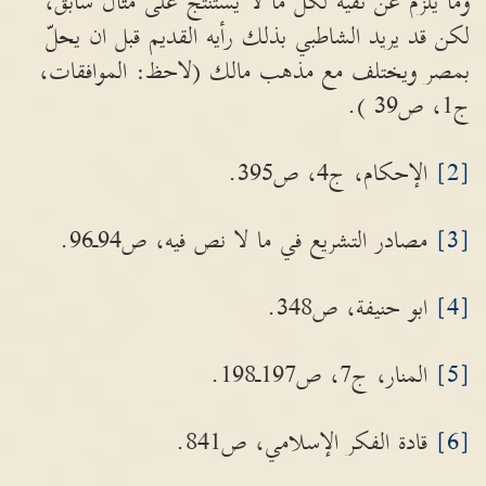
وما يلزم عن نفيه لكل ما لا يستنتج على مثال سابق،
لكن قد يريد الشاطبي بذلك رأيه القديم قبل ان يحلّ
بمصر ويختلف مع مذهب مالك (لاحظ: الموافقات،
ج1، ص39 ).
[2]
الإحكام، ج4، ص395.
[3]
مصادر التشريع في ما لا نص فيه، ص94ـ96.
[4]
ابو حنيفة، ص348.
[5]
المنار، ج7، ص197ـ198.
[6]
قادة الفكر الإسلامي، ص841.