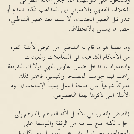
وتستحوذ على نفوسهم، مما جعل إعادة النظر في
الخلاف الفقهي والاصولي بين المذاهب تكاد تنعدم أو
تندر قبل العصر الحديث، لا سيما بعد عصر الشاطبي،
عصر ما يسمى بالانحطاط.
وما يعنينا هو ما قام به الشاطبي من عرضٍ لأمثلة كثيرة
من الأحكام الشرعية، في المعاملات والعبادات
والتقديرات، تدخل ضمن عناوين النهي لولا ان الشريعة
راعت فيها جوانب المصلحة والتيسير، فاعتبر ذلك
مدركاً شرعياً على صحة العمل بمبدأ الإستحسان. ومن
الأمثلة التي ذكرها بهذا الخصوص:
(القرض فإنه ربا في الأصل لأنه الدرهم بالدرهم إلى
اجل، لكنه ابيح لما فيه من الرفقة والتوسعة على
المحتاجين بحيث لو بقى على أصل المنع لكان في