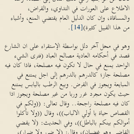
الاطلاع على العورات في التداوي، والقراض،
والمساقاة، وإن كان الدليل العام يقتضي المنع، وأشياء
من هذا القبيل كثيرة)
[14]
.
وهو في محل آخر دلل بواسطة الإستقراء على ان الشارع
قصد في أحكامه العادية مصالح العباد (فترى الشيء
الواحد يمنع في حال لا تكون فيه مصلحة، فاذا كان فيه
مصلحة جاز؛ كالدرهم بالدرهم إلى اجل يمتنع في
المبايعة ويجوز في القرض. وبيع الرطب باليابس يمتنع
حيث يكون مجرد غرر وربا من غير مصلحة ويجوز اذا
كان فيه مصلحة راجحة.. وقال تعالى: ((ولكم في
القصاص حياة يا أولي الالباب))، وقال ((ولا تأكلوا
أموالكم بينكم بالباطل))، وفي الحديث: (لا يقضي
القاضي وهو غضبان)، وقال: (لا ضرر ولا ضرار)،