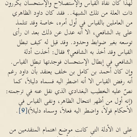
لهذا كان نفاة القياس والإستصلاح والإستحسان يكررون
ذات العلة من تلك الشبهة.. فقد كان داود الظاهري
من العاملين بالقياس في أول أمره، خاصة وقد تتلمذ
على يد الشافعي، الا أنه عدل عن ذلك بعد ان رأى
توسعه بغير ضوابط وحدود. وقد قيل له كيف تبطل
القياس وقد أخذ به الشافعي؟ فقال: أخذت أدلة
الشافعي في إبطال الإستحسان فوجدتها تبطل القياس.
وإن كان أحمد بن كامل بن خلف يعتقد بأن داود رغم
أنه رفض القياس الا أنه اضطر اليه فسماه دليلاً، كما
نصّ عليه الخطيب البغدادي الذي نقل عنه في ترجمته:
(إنه أول من أظهر انتحال الظاهر، ونفى القياس في
الأحكام قولاً، واضطر اليه فعلاً، وسماه دليلاً)
[9]
.
على ان الأدلة التي كانت موضع اهتمام المتقدمين من