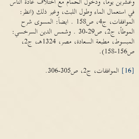
وعشرين يوماً، ودخول الحمام مع اختلاف عادة الناس
في استعمال الماء وطول اللبث، وغير ذلك (انظر:
الموافقات، ج4، ص158 . ايضاً: المسوى شرح
الموطأ، ج2، ص29-30 . وشمس الدين السرخسي:
المبسوط، مطبعة السعادة، مصر، 1324هـ، ج2،
ص156-158).
[16]
الموافقات، ج2، ص305-306.