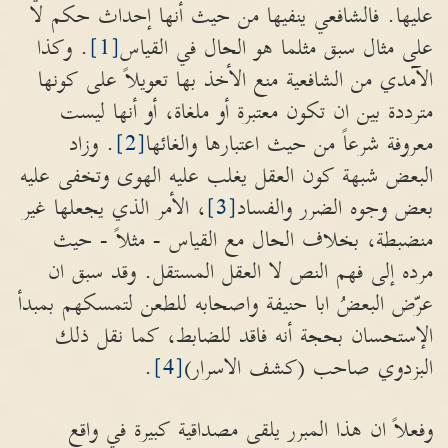
عليها. فالشافعي ينفيها من حيث أنها إحداث حكم لا
على مثال سبق مثلما هو الحال في القياس
[1]
. وكذا
الآمدي من الشافعية منع الأخذ بها تعويلاً على كونها
مترددة بين ان تكون معتبرة أو ملغاة، أو أنها ليست
معروفة شرعاً من حيث اعتبارها والغائها
[2]
. وزاد
البعض شبهة كون العقل يغلب عليه الهوى وتخفى عليه
بعض وجوه الضرر والفساد
[3]
، الأمر الذي يجعلها غير
منضبطة، بخلاف الحال مع القياس - مثلاً - حيث
مرده إلى فهم النص لا العقل المستقل. وقد سبق ان
عرّض البعضُ ابا حنيفة واصحابه للطعن لتمسكهم بمبدأ
الإستحسان بحجة أنه فاقد للضابط، كما نقل ذلك
البزدوي صاحب (كشف الاسرار)
[4]
.
وفعلاً ان هذا المبرر يلقى مصداقية كبيرة في واقع