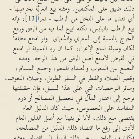
ذلك ضيق على المكلفين. ومثله بيع العَرِيَّة بخرِصِها -
أي تقدير ما على النخل من الرطب - تمراً
[13]
، فإنه
بيع الرطب باليابس، لكنه ابيح لما فيه من الرفق ورفع
الحرج بالنسبة إلى المعرِي والمُعرَى. ولو امتنع مطلقاً
لكان وسيلة لمنع الإعراء، كما ان ربا النسيئة لو امتنع
في القرض لامتنع أصل الرفق من هذا الوجه. ومثله
الجمع بين المغرب والعشاء للمطر، وجمع المسافر،
وقصر الصلاة والفطر في السفر الطويل، وصلاة الخوف،
وسائر الترخصات التي على هذا السبيل، فإن حقيقتها
ترجع إلى اعتبار المآل في تحصيل المصالح أو درء
المفاسد على الخصوص، حيث كان الدليل العام
يقتضي منع ذلك، لأنا لو بقينا مع أصل الدليل العام
لأدى إلى رفع ما اقتضاه ذلك الدليل من المصلحة،
فكان من الواجب رعي ذلك المآل إلى اقصاه. ومثله