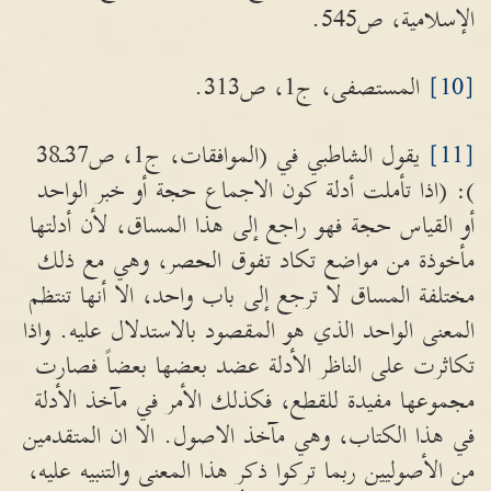
الإسلامية، ص545.
[10]
المستصفى، ج1، ص313.
[11]
يقول الشاطبي في (الموافقات، ج1، ص37ـ38
): (اذا تأملت أدلة كون الاجماع حجة أو خبر الواحد
أو القياس حجة فهو راجع إلى هذا المساق، لأن أدلتها
مأخوذة من مواضع تكاد تفوق الحصر، وهي مع ذلك
مختلفة المساق لا ترجع إلى باب واحد، الا أنها تنتظم
المعنى الواحد الذي هو المقصود بالاستدلال عليه. واذا
تكاثرت على الناظر الأدلة عضد بعضها بعضاً فصارت
مجموعها مفيدة للقطع، فكذلك الأمر في مآخذ الأدلة
في هذا الكتاب، وهي مآخذ الاصول. الا ان المتقدمين
من الأصوليين ربما تركوا ذكر هذا المعنى والتنبيه عليه،