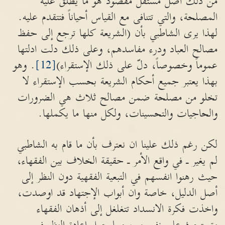
من ذلك أصل مستقل مقصود هو ما يطلق عليه
المصلحة، والتي تتنافى مع القياس أحياناً فتتقدم عليه.
لهذا يرى الشاطبي بأن (الشريعة كلها ترجع إلى حفظ
مصالح العباد ودرء مفاسدهم، وعلى ذلك دلت ادلتها
عموماً وخصوصاً، دلّ على ذلك الإستقراء)
[12]
. وهو
بهذا يعتبر جميع أحكام الشريعة بحسب الإستقراء لا
تخلو من مصلحة ضمن مصالح ثلاث هي الضرورات
والحاجيات والتحسينات، ولكل منها ما يكملها.
لكن رغم ذلك علينا ان نعترف بأن ما قام به الشاطبي
لم يغير ـ في واقع الأمر ـ حقيقة الخلاف بين الفقهاء،
حيث رهنوا انفسهم في التبعية الفقهية دون النظر إلى
أصل الدليل، خاصة وان أبواب الإجتهاد قد اوصدت،
واخذت فكرة الانسداد تتغلغل إلى أذهان الفقهاء