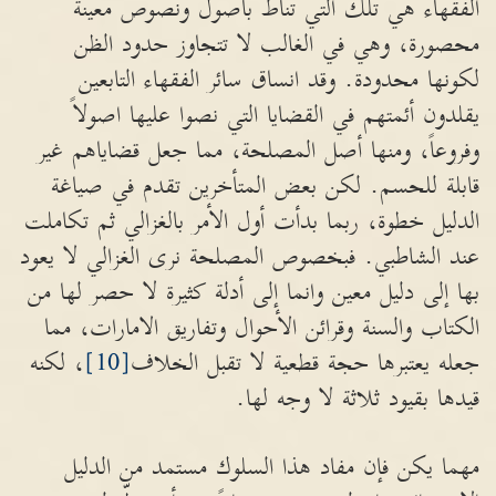
الفقهاء هي تلك التي تناط بأصول ونصوص معينة
محصورة، وهي في الغالب لا تتجاوز حدود الظن
لكونها محدودة. وقد انساق سائر الفقهاء التابعين
يقلدون أئمتهم في القضايا التي نصوا عليها اصولاً
وفروعاً، ومنها أصل المصلحة، مما جعل قضاياهم غير
قابلة للحسم. لكن بعض المتأخرين تقدم في صياغة
الدليل خطوة، ربما بدأت أول الأمر بالغزالي ثم تكاملت
عند الشاطبي. فبخصوص المصلحة نرى الغزالي لا يعود
بها إلى دليل معين وانما إلى أدلة كثيرة لا حصر لها من
الكتاب والسنة وقرائن الأحوال وتفاريق الامارات، مما
جعله يعتبرها حجة قطعية لا تقبل الخلاف
[10]
، لكنه
قيدها بقيود ثلاثة لا وجه لها.
مهما يكن فإن مفاد هذا السلوك مستمد من الدليل