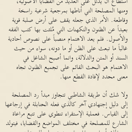
استطاع ان يدلل على العديد من القضايا الأصولية،
ومنها المصلحة التي أناطها بمرجعية شرعية راسخة
وقاطعة. الأمر الذي جعله يقف على أرض صلبة قوية
بعيداً عن الظنون والتكهنات التي مُلئت بها كتب الفقه
والأصول. فلم يعد الاهتمام منصباً على نصوص أحادية
غالباً ما تبعث على الظن أو ما دونه، سواء من حيث
السند أو المتن والدلالة، وانما أصبح الشاغل في
الاهتمام هو البحث القائم على تجميع الظنون تجاه
معنى محدد لإفادة القطع منها.
ولا شك أن طريقة الشاطبي تتجاوز مبدأ رد المصلحة
إلى دليل إجتهادي آخر كالذي فعله الحنابلة في إرجاعها
إلى القياس. فعملية الإستقراء تنطوي على تتبع مراعاة
الشارع للمصلحة في مختلف المواضع والقضايا، فيتولد