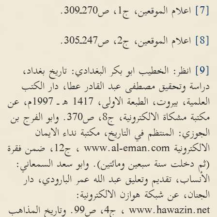
[7]
اعلام الموقعين، ج1، ص270ـ309.
[8]
اعلام الموقعين، ج2، ص247ـ305.
[9]
انظر: الخطيب ابو بكر البغدادي: تاريخ بغداد،
دراسة وتحقيق مصطفى عبد القادر عطا، دار الكتب
العلمية، بيروت، الطبعة الاولى، 1417 ه‍ ـ 1997م، عن
مكتبة مشكاة الالكترونية، ج8، ص370. وابو الفرج بن
الجوزي: المنتظم في التاريخ، مكتبة نداء الايمان
الالكترونية www.al-eman.com ، ج12، ضمن فقرة
(ثم دخلت سنة سبعين ومائتين). وابو سعد السمعاني:
الأنساب، تقديم وتعليق عبد الله عمر البارودي، دار
الجنان، عن شبكة هوازن الالكترونية:
www.hawazin.net ، ج4، ص99. وتاريخ المذاهب