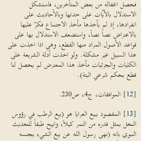
فحصل اغفاله من بعض المتأخرين، فاستشكل
الاستدلال بالآيات على حدتها وبالأحاديث على
انفرادها، إذ لم يأخذها مأخذ الاجتماع فكرّ عليها
بالاعتراض نصاً نصاً، واستضعف الاستدلال بها على
قواعد الأصول المراد منها القطع، وهي اذا اخذت على
هذا السبيل غير مشكلة. ولو اخذت أدلة الشريعة على
الكليات والجزئيات مأخذ هذا المعترض لم يحصل لنا
قطع بحكم شرعي البتة).
[12]
الموافقات، ج4، ص230.
[13]
المقصود ببيع العرايا هو (بيع الرطب في رؤوس
النخل بمثل قدره من التمر كيلاً، وابيح طبقاً للحديث
النبوي بانه (نهى رسول الله عن بيع الشيء بجنسه