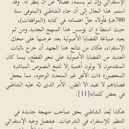
الإستقرائي وإن لم يسمه، فضلاً عن أن ينظّر له. وقد
استمر هذا الحال إلى أن جاء الشاطبي (المتوفى سنة
790هـ) فأولاه جلّ اهتمامه في كتابه (الموافقات)،
حيث استطاع ان يؤسس هذا المنهج الجديد ومن ثم
يعيد صياغة القضايا الأصولية بعد عرضها على محك
الإستقراء، فكان من نتائج هذا الجهد أن خرج باثبات
العديد من القضايا الأصولية على نحو القطع، بينما كان
المتقدمون لا يولون أهمية إلا لتتبع النصوص المباشرة
المحصورة ذات الأفق غير المتعدد الوجوه، مما يجعل
قضاياهم لا تفيد الا الظن. الأمر الذي نبّه عليه الشاطبي
في بعض كلماته
[11]
.
هكذا يُعد الشاطبي بحق صاحب منهجة جديدة في
التنظير للإستقراء في الشرعيات. فبفضل وعيه الإستقرائي