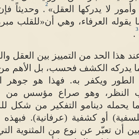
2
أمور لا يدركها العقل
»
.
وحديثاً فإ
يقوله العرفاء، وهي أن
«
للقلب مبررا
3
.
عند هذا الحد من التمييز بين العقل و
ا يدركه الكشف فحسب، بل الأهم من ذ
الطور ويكفر به
.
فهذا هو جوهر ا
ب النظر، وهو صراع مؤسس من النا
ما يحمله دينامو التفكير من شكل لل
سفية
)
أو كشفية
(
عرفانية
).
فبهذه 
بين أن تعبّر عن نوع من المثنوية ا