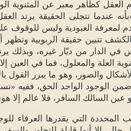
م العقل كظاهر معبر عن المثنوية الو
بأنه عندما تتجلى الحقيقة يرتد العق
دم لمعرفة العبودية وليس للوقوف عل
لكشف تتبين حقيقة الربوبية وتظهر أن
 في الدار من ديّار غيره، وبذلك يرت
وية العلة والمعلول، فما في العين إلا
أشكال والصور، وهو ما يبرر القول بالإ
ضمن الوجود الواحد الحق، ففيه
«
نسل
 عين السالك السافر، فلا عالم إلا هو
»
ب المحددة التي يقدرها العرفاء للوج
ال، إلا أنها قابلة للتجاوز والسفر