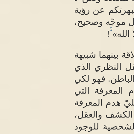
فبهرتكم عن رؤية
ل موجّه وصحيح،
5
الله
»
!
لاقة بينهما شبيهة
قل النظري الذي
لباطن
.
فهو لكي
 المعرفة التي
ليّ هدم المعرفة
 الكشف والعقل،
شخصية للوجود