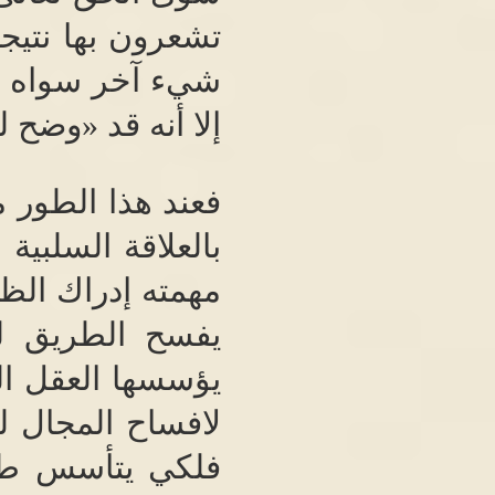
تشعرون بها نتيجة
شيء آخر سواه تع
إلا أنه قد
«
وضح لدي
فعند هذا الطور 
بالعلاقة السلبية 
مهمته إدراك الظ
يفسح الطريق لم
يؤسسها العقل ال
لافساح المجال لل
فلكي يتأسس طو