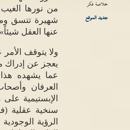
خلاصة فكر
من نورها الغيب و
جديد الموقع
شهيرة تتسق وما 
عنها العقل شيئاً
»
ولا يتوقف الأمر 
يعجز عن إدراك م
عما يشهده هذا 
العرفان وأصحا
الإبستيمية على 
سنخية عقلية
(
فل
الرؤية الوجودية 