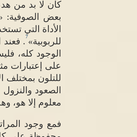
كان لا بد من هد
بعض الصوفية
: «
الأداة التي تستخ
7
للربوبية
»
.
فعند ا
الوجود كله، فليس
على إعتبارات مثن
للتلون بمختلف ال
الصعود والنزول 
معلوم إلا هو، وهو
فمع وجود المرات
محفوظة على كل ح