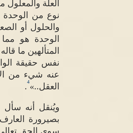
العلة والمعلول م
نوع من الوحدة ت
والحلول أو الصع
الوحدة هو مما 
المتألهين ما قاله
نفس حقيقة الوا
عنه شيء من الأش
4
العقل
..»
.
ويُنقل أنه سأل 
بصيرورة العارف 
سوى الحق تعالى