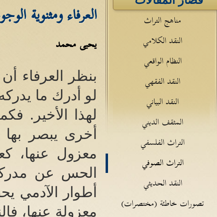
قصار المقالات
العرفاء ومثنوية الوجو
مناهج التراث
النقد الكلامي
يحيى محمد
النظام الواقعي
بنظر العرفاء أن
النقد الفقهي
لو أدرك ما يدركه
النقد البياني
لهذا الأخير
.
فكما
المثقف الديني
أخرى يبصر بها ا
التراث الفلسفي
معزول عنها، كع
التراث الصوفي
الحس عن مدركات
النقد الحديثي
أطوار الآدمي يح
تصورات خاطئة (مختصرات)
معزولة عنها، فال