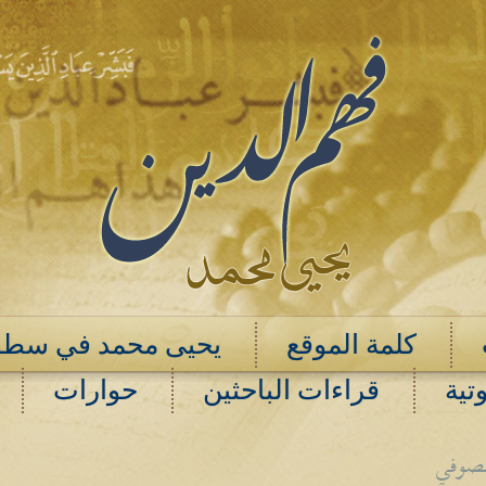
كلمة الموقع
يحيى محمد في سطو
تية
قراءات الباحثين
حوارات
لصوفي