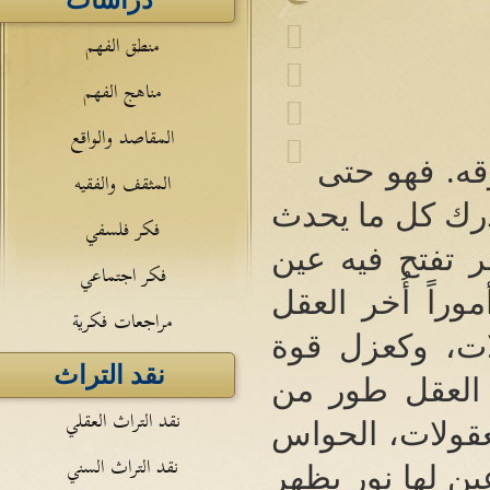
دراسات
منطق الفهم
مناهج الفهم
المقاصد والواقع
قه
.
فهو حتى
المثقف والفقيه
يدرك كل ما يحدث
فكر فلسفي
ر تفتح فيه عين
فكر اجتماعي
راً أُخر العقل
مراجعات فكرية
ات، وكعزل قوة
نقد التراث
العقل طور من
نقد التراث العقلي
عقولات، الحواس
نقد التراث السني
ين لها نور يظهر