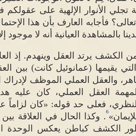
 تجلي الأنوار الإلهية على عقولكم 
الى؟ فأجابه العارف بأن هذا الإحتما
نا بالمشاهدة العيانية أنه لا موجود إلا 
من الكشف يرتد العقل وينهدم
.
إذ الع
التي يقيمها
(
عمانوئيل كانت
)
بين الع
اهر، والعقل العملي الموظف لإدراك ا
همة العقل العملي، كان عليه هدم
نظري، فعلى حد قوله
: «
كان لزاماً ع
6
إيمان
»
.
وكذا الحال في العلاقة بين
ر الكشف كباطن يعكس الوحدة ال