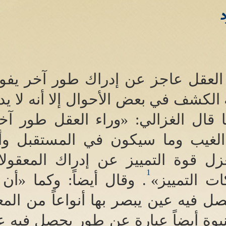
د
 العقل عاجز عن إدراك طور آخر يفو
 الكشف في بعض الأحوال إلا أنه لا 
 قال الغزالي
: «
وراء العقل طور آخ
لغيب وما سيكون في المستقبل وأمو
زل قوة التمييز عن إدراك المعقول
1
 التمييز
»
.
وقال أيضاً
:
وكما
«
أن 
صل فيه عين يبصر بها أنواعاً من الم
نبوة أيضاً عبارة عن طور يحصل فيه ع