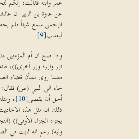
عمر وابنه فقالت: إنكم لت
عن عروة بن الزبير ان عائش
الرحمن سمع شيئاً فلم يحفظ
ليعذب
[9]
.
واذا صح ان أم المؤمنين قد
تزر وازرة وزر أخرى))، فان
مثلما روي بشأن قضاء الصو
جاء الى النبي (ص) فقال: ي
أحق أن يقضى
[10]
، ومثل
ذلك ان مثل هذه الاحاديث 
وليه) رغم انه ثابت في ال