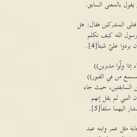
يقول بالمعنى السابق.
قتلى المشركين فقال: هل
 رسول الله كيف تكلم
يردوا عليّ شيئاً
[4]
.
إذا ولّوا مدبرين))
ت بمسمع من في القبور))
تين السابقتين، حيث جاء
النبي لم يقل إنهم
ر اليهما سلفاً
[5]
.
ة مثل عمر وابنه عبد