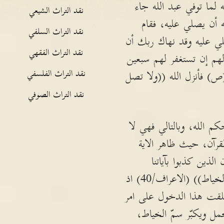
لما توفي عبد الله جاء
نقد التراث الشيعي
ه أن يصلي عليه، فقام
نقد التراث السلفي
ي عليه وقد نهاك ربك أن
نقد التراث الفقهي
لهم إن تستغفر لهم سبعين
نقد التراث الفلسفي
(ص) فأنزل الله ((ولا تصل
نقد التراث الصوفي
 الله، وبالتالي فهي لا
قرآن، حيث ظاهر الاية
ذين كذبوا بآياتنا
واستكبروا عنها لا تفتّح لهم أبواب السماء ولا يدخلون الجنة حتى يلج الجمل في سمّ الخياط)) (الاعراف/40) اذ
علقت هذا الدخول على امر
ل ويكبّر سمّ الخياط،