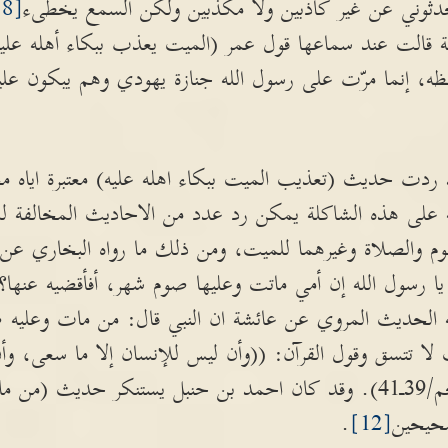
حدثوني عن غير كاذبين ولا مكذبين ولكن السمع يخطىء
[8]
ة قالت عند سماعها قول عمر (الميت يعذب ببكاء أهله عليه)
ه، إنما مرّت على رسول الله جنازة يهودي وهم يبكون عليه 
 ردت حديث (تعذيب الميت ببكاء اهله عليه) معتبرة اياه مخال
ه على هذه الشاكلة يمكن رد عدد من الاحاديث المخالفة لم
م والصلاة وغيرهما للميت، ومن ذلك ما رواه البخاري عن 
ا رسول الله إن أمي ماتت وعليها صوم شهر، أفأقضيه عنها؟ 
ه الحديث المروي عن عائشة ان النبي قال: من مات وعليه ص
لا تتسق وقول القرآن: ((وأن ليس للإنسان إلا ما سعى، وأ
يجزاه الجزاء الأوفى)) (النجم/39ـ41). وقد كان احمد بن حنبل يستنكر 
صحيحين
[12]
.