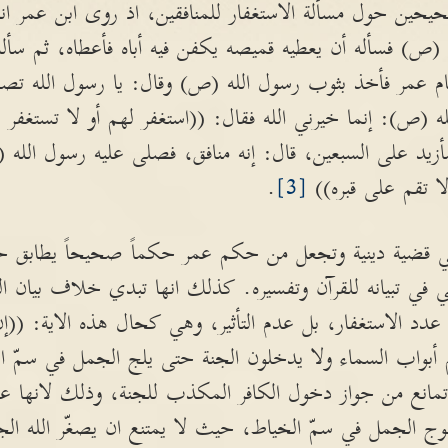
ين حول مسألة الاستغفار للمنافقين، اذ روى ابن عمر انه 
له (ص) فسأله أن يعطيه قميصه يكفن فيه أباه فأعطاه، ثم سأل
 عمر فأخذ بثوب رسول الله (ص) وقال: يا رسول الله تصل
 (ص): إنما خيرني الله فقال: ((استغفر لهم أو لا تستغفر 
سأزيد على السبعين، قال: إنه منافق، فصلى عليه رسول الله 
ا تقم على قبره))
[3]
.
 في قضية دينية وتجعل من حكم عمر حكماً صحيحاً يطابق حكم
 في تبيانه للقرآن وتفسيره. كذلك انها تبدي خلاف بيان ال
د الاستغفار، بل عدم التأثير، وهي كحال هذه الاية: ((إن ال
لا تمانع من جواز دخول الكافر المكذب للجنة، وذلك لانها 
 الجمل في سمّ الخياط، حيث لا يمتنع ان يصغّر الله الجم