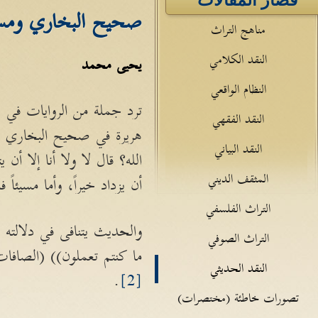
قصار المقالات
صحيح البخاري ومسل
مناهج التراث
النقد الكلامي
يحيى محمد
النظام الواقعي
ترد جملة من الروايات في ص
النقد الفقهي
هريرة في صحيح البخاري من
النقد البياني
الله؟ قال لا ولا أنا إلا أ
المثقف الديني
أن يزداد خيراً، وأما مسيئاً 
التراث الفلسفي
والحديث يتنافى في دلالته 
التراث الصوفي
ما كنتم تعملون)) (الصافات/39) وقوله: ((وأن ليس للانسان الا ما سعى، وأن سعيه سوف يرى)) (النجم
النقد الحديثي
.
[2]
تصورات خاطئة (مختصرات)