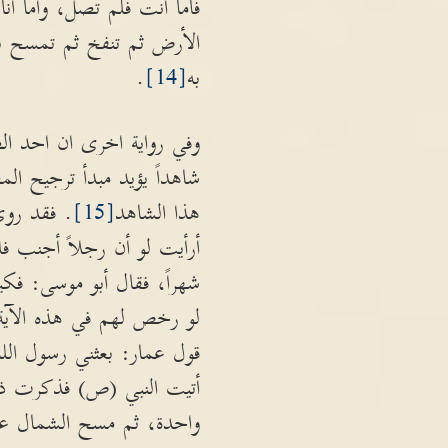
فأما أنت فلم تصل، وأما 
الأرض ثم تنفخ ثم تمسح ب
به
[14]
.
وفي رواية اخرى ان احد الصح
شاهداً يؤيد مبدأ ترجيح ا
هذا الشاهد
[15]
. فقد روى
أرأيت لو أن رجلاً أجنب فل
شهراً، فقال أبو موسى: فكيف
لو رخص لهم في هذه الآية ل
قول عمار: بعثني رسول الل
أتيت النبي (ص) فذكرت ذل
واحدة، ثم مسح الشمال على 