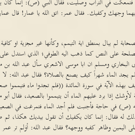
أنا فتمعكت في التراب وصليت، فقال النبي (ص): إنما كان
هما وجهك وكفيك. فقال عمر: اتق الله يا عمار! قال عم
ابة لم يبال بمنطق اية التيمم، وكأنها غير مجزية او كافية،
لمصلحة على النص كما ذهب اليه الطوفي؛ الذي استدل على ذ
 البخاري ومسلم ان ابا موسى الاشعري سأل عبد الله بن مس
م يجد الماء شهراً كيف يصنع بالصلاة؟ فقال عبد الله: لا ي
 بهذه الآية في سورة المائدة ((فلم تجدوا ماء فتيمموا صعيدا
أوشك إذا برد عليهم الماء أن يتيمموا بالصعيد، فقال أبو م
ه (ص) في حاجة فأجنبت فلم أجد الماء فتمرغت في الصعيد 
ك له فقال: إنما كان يكفيك أن تقول بيديك هكذا، ثم 
اليمين وظاهر كفيه ووجهه؟ فقال عبد الله: أوَلم تر عمر ل