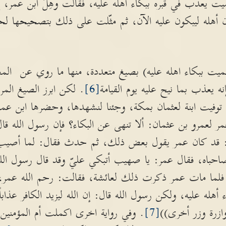
ميت يعذب في قبره ببكاء أهله عليه، فقالت وهِلَ ابن عمر، إن
إن أهله ليبكون عليه الآن، ثم مثّلت على ذلك بتصحيحها 
ت ببكاء اهله عليه) بصيغ متعددة، منها ما روي عن المغي
نه يعذب بما نيح عليه يوم القيامة
[6]
. لكن ابرز الصيغ الم
: توفيت ابنة لعثمان بمكة، وجئنا لنشهدها، وحضرها ابن عم
عمر لعمرو بن عثمان: ألا تنهى عن البكاء؟ فإن رسول الله ق
اس: قد كان عمر يقول بعض ذلك، ثم حدث فقال: لما أص
صاحباه، فقال عمر: يا صهيب أتبكي عليّ وقد قال رسول الل
 فلما مات عمر ذكرت ذلك لعائشة، فقالت: رحم الله عمر، 
أهله عليه، ولكن رسول الله قال: إن الله ليزيد الكافر عذاباً
ازرة وزر أخرى))
[7]
. وفي رواية اخرى اكملت أم المؤمنين ح