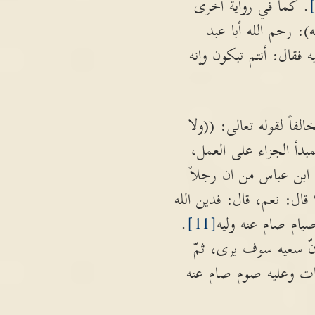
. كما في رواية اخرى
: رحم الله أبا عبد
فقال: أنتم تبكون وإنه
فاً لقوله تعالى: ((ولا
بدأ الجزاء على العمل،
ابن عباس من ان رجلاً
قال: نعم، قال: فدين الله
يام صام عنه وليه
[11]
.
نّ سعيه سوف يرى، ثمّ
حديث (من مات وعليه صوم صام عنه