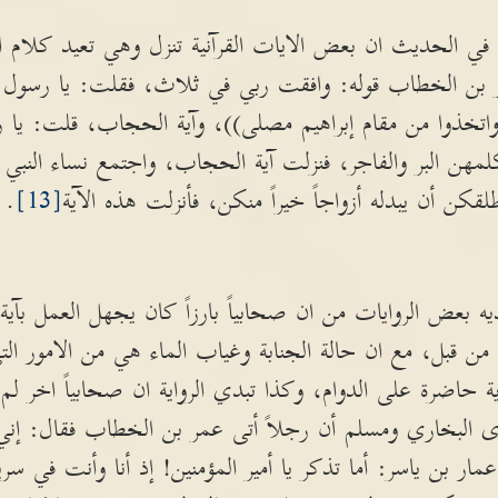
 في الحديث ان بعض الايات القرآنية تنزل وهي تعيد كلام ا
ن الخطاب قوله: وافقت ربي في ثلاث، فقلت: يا رسول الل
واتخذوا من مقام إبراهيم مصلى))، وآية الحجاب، قلت: يا ر
مهن البر والفاجر، فنزلت آية الحجاب، واجتمع نساء النبي 
ن أن يبدله أزواجاً خيراً منكن، فأنزلت هذه الآية
[13]
. 
 بعض الروايات من ان صحابياً بارزاً كان يجهل العمل بآية 
من قبل، مع ان حالة الجنابة وغياب الماء هي من الامور التي 
ة حاضرة على الدوام، وكذا تبدي الرواية ان صحابياً اخر لم
وى البخاري ومسلم أن رجلاً أتى عمر بن الخطاب فقال: إني
ر بن ياسر: أما تذكر يا أمير المؤمنين! إذ أنا وأنت في سرية