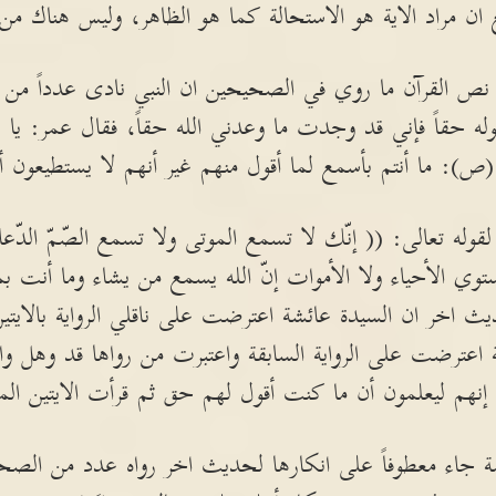
ان مراد الاية هو الاستحالة كما هو الظاهر، وليس هناك من 
نص القرآن ما روي في الصحيحين ان النبي نادى عدداً من 
له حقاً فإني قد وجدت ما وعدني الله حقاً، فقال عمر: يا
 (ص): ما أنتم بأسمع لما أقول منهم غير أنهم لا يستطيعون أن 
وله تعالى: (( إنّك لا تسمع الموتى ولا تسمع الصّمّ الدّعاء 
((وما يستوي الأحياء ولا الأموات إنّ الله يسمع من يشاء وما أن
ي حديث اخر ان السيدة عائشة اعترضت على ناقلي الرواية بالاي
ترضت على الرواية السابقة واعتبرت من رواها قد وهل وان 
إنهم ليعلمون أن ما كنت أقول لهم حق ثم قرأت الايتين المشا
 جاء معطوفاً على انكارها لحديث اخر رواه عدد من الصحاب