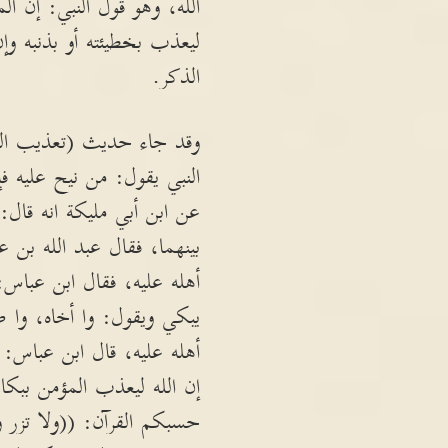
الله، وهو قول النبي: إن ال
ليعذب بخطيئته أو بذنبه و
الذكر.
وقد جاء حديث (تعذيب المي
النبي يقول: من نيح عليه فإ
عن ابن أبي مليكة انه قال
بينهما، فقال عبد الله بن 
أهله عليه، فقال ابن عب
يبكي ويقول: وا أخاه، وا 
أهله عليه، قال ابن عباس:
إن الله ليعذب المؤمن ببكاء 
حسبكم القرآن: ((ولا تزر و