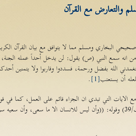
م والتعارض مع القرآن
حيحي البخاري ومسلم مما لا يتوافق مع بيان القرآن الكريم
 انه سمع النبي (ص) يقول: لن يدخل أحداً عمله الجنة، قا
ن يتغمدني الله بفضل ورحمة، فسددوا وقاربوا ولا يتمنين أحدك
فلعله أن يستعتب
[1]
.
مع الايات التي تبدي ان الجزاء قائم على العمل، كما في قول
/39ـ40)