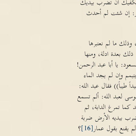
 يكفيك أن تضرب بيديك
ار: إن شئت لم أحدث
 وذلك ما لم نعتبرها
لك بعدة ادلة، ومنها
عود: يا أبا عبد الرحمن!
تيمم وإن لم يجد الماء
ً طيباً)) فقال عبد الله:
وسى لعبد الله: ألم تسمع
كما تمرغ الدابة، ثم
ضرب بيديه الأرض ضربة
م يقنع بقول عمار
[16]
؟