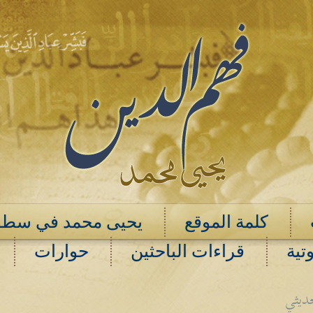
كلمة الموقع
يحيى محمد في سطو
تية
قراءات الباحثين
حوارات
حديثي