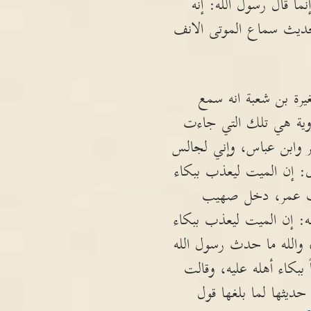
ما قال رسول الله: إنه
لحديث سماع الموتى الانف
رة بن شعبة انه سمع
روية هي تلك التي جاءت
ر وابن عباس، وإني لجالس
ال: إن الميت ليعذب ببكاء
يب عمر، دخل صهيب
ه: إن الميت ليعذب ببكاء
والله ما حدث رسول الله
 ببكاء أهله عليه، وقالت
ديثها لما بلغها قول