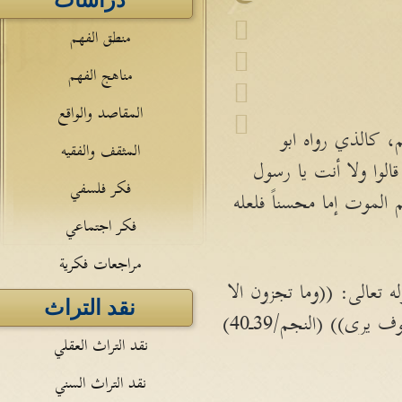
دراسات
منطق الفهم
مناهج الفهم
المقاصد والواقع
، كالذي رواه ابو
المثقف والفقيه
لوا ولا أنت يا رسول
فكر فلسفي
م الموت إما محسناً فلعله
فكر اجتماعي
مراجعات فكرية
ه تعالى: ((وما تجزون الا
نقد التراث
نقد التراث العقلي
نقد التراث السني