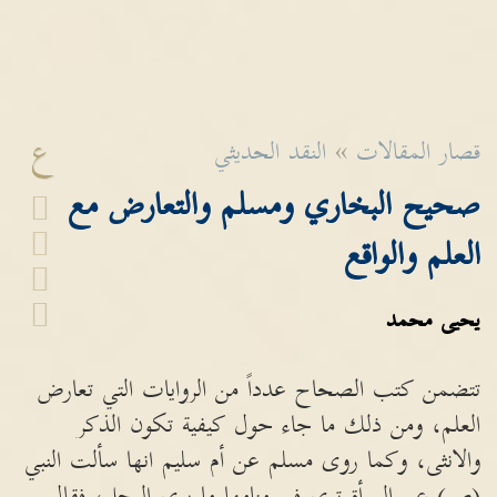
ع
قصار المقالات
»
النقد الحديثي
صحيح البخاري ومسلم والتعارض مع
العلم والواقع
يحيى محمد
تتضمن كتب الصحاح عدداً من الروايات التي تعارض
العلم، ومن ذلك ما جاء حول كيفية تكون الذكر
والانثى، وكما روى مسلم عن أم سليم انها سألت النبي
(ص) عن المرأة ترى في منامها ما يرى الرجل، فقال