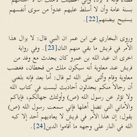
بسنة عامة وأن لا أسلط عليهم عدواً من سوى أنفسهم
يستبيح بيضتهم
[22]
.
وروى البخاري عن ابن عمر ان النبي قال: لا يزال هذا
الأمر في قريش ما بقي منهم اثنان
[23]
. وفي رواية
اخرى ان عبد الله بن عمرو كان يحدث مع وفد من
قريش عند معاوية أنه سيكون ملك من قحطان، فغضب
معاوية وقام وأثنى على الله ثم قال: أما بعد فإنه بلغني
أن رجالاً منكم يحدثون أحاديث ليست في كتاب الله
ولا تؤثر عن رسول الله (ص) وأولئك جهالكم، فإياكم
والأماني التي تضل أهلها فإني سمعت رسول الله (ص)
يقول: إن هذا الأمر في قريش لا يعاديهم أحد إلا كبه
الله في النار على وجهه ما أقاموا الدين
[24]
.