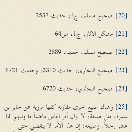
[20]
صحيح مسلم، ج4، حديث 2537
[21]
مشكل الاثار، ج1، ص64
[22]
صحيح مسلم، حديث 2889
[23]
صحيح البخاري، حديث 3310، وحديث 6721
[24]
صحيح البخاري، حديث 6720
[25]
وهناك صيغ اخرى مقاربة كلها مروية عن جابر بن
سمرة، مثل صيغة: لا يزال أمر الناس ماضياً ما وليهم اثنا
عشر رجلاً. وصيغة: إن هذا الأمر لا ينقضي حتى