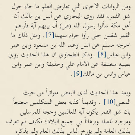
ومن الروايات الاخرى التي تعارض العلم ما جاء حول
شق القمر، فقد روى البخاري عن أنس بن مالك أن
أهل مكة سألوا رسول الله (ص) أن يريهم آية فأراهم
القمر شقتين حتى رأوا حراء بينهما
[7]
. ومثل ذلك ما
اخرجه مسلم عن انس وعبد الله بن مسعود وابن عمر
وابن عباس
[8]
. وذكر الطحاوي ان هذا الحديث روي
بصيغ مختلفة عن الامام علي وحذيفة وابن عمر وابن
عباس وانس بن مالك
[9]
.
ويعد هذا الحديث لدى البعض متواتراً من حيث
المعنى
[10]
. وقديماً كذبه بعض المتكلمين محتجاً
بان شق القمر يكون آية للعالمين وحجة للمرسلين
ومزجرة للعباد وبرهاناً في جميع البلاد؛ فكيف لم تعرف
بذلك العامة ولم يؤرخ الناس بذلك العام ولم يذكره