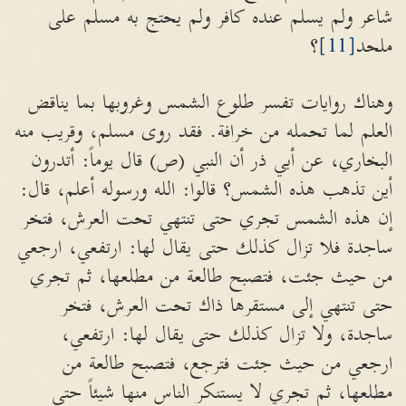
شاعر ولم يسلم عنده كافر ولم يحتج به مسلم على
ملحد
[11]
؟
وهناك روايات تفسر طلوع الشمس وغروبها بما يناقض
العلم لما تحمله من خرافة. فقد روى مسلم، وقريب منه
البخاري، عن أبي ذر أن النبي (ص) قال يوماً: أتدرون
أين تذهب هذه الشمس؟ قالوا: الله ورسوله أعلم، قال:
إن هذه الشمس تجري حتى تنتهي تحت العرش، فتخر
ساجدة فلا تزال كذلك حتى يقال لها: ارتفعي، ارجعي
من حيث جئت، فتصبح طالعة من مطلعها، ثم تجري
حتى تنتهي إلى مستقرها ذاك تحت العرش، فتخر
ساجدة، ولا تزال كذلك حتى يقال لها: ارتفعي،
ارجعي من حيث جئت فترجع، فتصبح طالعة من
مطلعها، ثم تجري لا يستنكر الناس منها شيئاً حتى