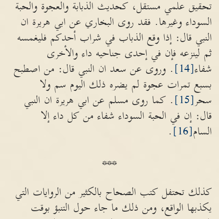
تحقيق علمي مستقل، كحديث الذبابة والعجوة والحبة
السوداء وغيرها. فقد روى البخاري عن ابي هريرة ان
النبي قال: إذا وقع الذباب في شراب أحدكم فليغمسه
ثم لينزعه فإن في إحدى جناحيه داء والأخرى
شفاء
[14]
. وروى عن سعد ان النبي قال: من اصطبح
بسبع تمرات عجوة لم يضره ذلك اليوم سم ولا
سحر
[15]
. كما روى مسلم عن ابي هريرة ان النبي
قال: إن في الحبة السوداء شفاء من كل داء إلا
السام
[16]
.
***
كذلك تحتفل كتب الصحاح بالكثير من الروايات التي
يكذبها الواقع، ومن ذلك ما جاء حول التنبؤ بوقت