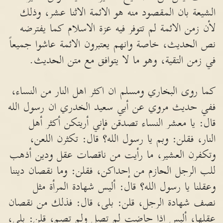
الشيعة بان المقصود منه هو الائمة الاثنا عشر، وذلك
لأن زمن الائمة لم تتوفر فيه عزة الاسلام كما يفترضه
نص الحديث، خاصة وانهم يعتبرون الائمة عاشوا جميعاً
في زمن التقية، وهو ما لا يتوافق مع متن الحديث.
كما روى البخاري ومسلم ان اكثر اهل النار من النساء،
ففي حديث مروي عن أبي سعيد الخدري ان رسول الله
قال: يا معشر النساء تصدقن فإني أريتكن أكثر أهل
النار، فقلن: وبم يا رسول الله؟ قال: تكثرن اللعن،
وتكفرن العشير، ما رأيت من ناقصات عقل ودين أذهب
للب الرجل الحازم من إحداكن، فقلن: وما نقصان ديننا
وعقلنا يا رسول الله؟ قال: أليس شهادة المرأة مثل
نصف شهادة الرجل، قلن: بلى، قال: فذلك من نقصان
عقلها، أليس إذا حاضت لم تصل ولم تصم، قلن: بلى،