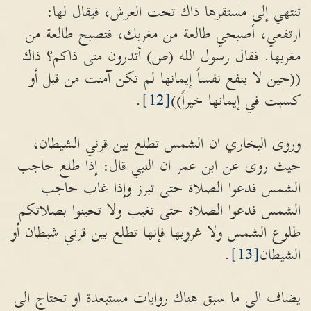
تنتهي إلى مستقرها ذاك تحت العرش، فيقال لها:
ارتفعي، أصبحي طالعة من مغربك، فتصبح طالعة من
مغربها. فقال رسول الله (ص) أتدرون متى ذاكم؟ ذاك
((حين لا ينفع نفساً إيمانها لم تكن آمنت من قبل أو
كسبت في إيمانها خيراً))
[12]
.
وروى البخاري ان الشمس تطلع بين قرني الشيطان،
حيث روى عن ابن عمر ان النبي قال: إذا طلع حاجب
الشمس فدعوا الصلاة حتى تبرز وإذا غاب حاجب
الشمس فدعوا الصلاة حتى تغيب ولا تحينوا بصلاتكم
طلوع الشمس ولا غروبها فإنها تطلع بين قرني شيطان أو
الشيطان
[13]
.
يضاف الى ما سبق هناك روايات مستبعدة او تحتاج الى