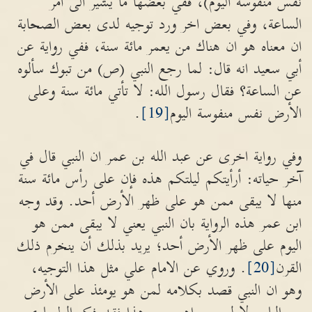
نفس منفوسة اليوم)، ففي بعضها ما يشير الى امر
الساعة، وفي بعض اخر ورد توجيه لدى بعض الصحابة
ان معناه هو ان هناك من يعمر مائة سنة، ففي رواية عن
أبي سعيد انه قال: لما رجع النبي (ص) من تبوك سألوه
عن الساعة؟ فقال رسول الله: لا تأتي مائة سنة وعلى
الأرض نفس منفوسة اليوم
[19]
.
وفي رواية اخرى عن عبد الله بن عمر ان النبي قال في
آخر حياته: أرأيتكم ليلتكم هذه فإن على رأس مائة سنة
منها لا يبقى ممن هو على ظهر الأرض أحد. وقد وجه
ابن عمر هذه الرواية بان النبي يعني لا يبقى ممن هو
اليوم على ظهر الأرض أحد؛ يريد بذلك أن ينخرم ذلك
القرن
[20]
. وروي عن الامام علي مثل هذا التوجيه،
وهو ان النبي قصد بكلامه لمن هو يومئذ على الأرض