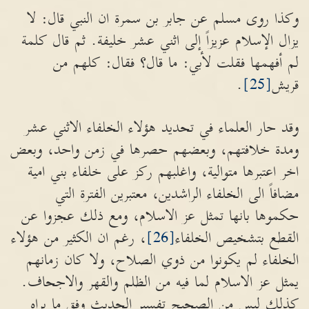
وكذا روى مسلم عن جابر بن سمرة ان النبي قال: لا
يزال الإسلام عزيزاً إلى اثني عشر خليفة. ثم قال كلمة
لم أفهمها فقلت لأبي: ما قال؟ فقال: كلهم من
قريش
[25]
.
وقد حار العلماء في تحديد هؤلاء الخلفاء الاثني عشر
ومدة خلافتهم، وبعضهم حصرها في زمن واحد، وبعض
اخر اعتبرها متوالية، واغلبهم ركز على خلفاء بني امية
مضافاً الى الخلفاء الراشدين، معتبرين الفترة التي
حكموها بانها تمثل عز الاسلام، ومع ذلك عجزوا عن
القطع بتشخيص الخلفاء
[26]
، رغم ان الكثير من هؤلاء
الخلفاء لم يكونوا من ذوي الصلاح، ولا كان زمانهم
يمثل عز الاسلام لما فيه من الظلم والقهر والاجحاف.
كذلك ليس من الصحيح تفسير الحديث وفق ما يراه