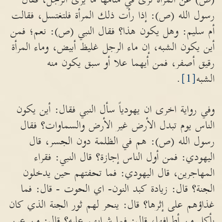
رسول الله (ص): إذا رأت ذلك المرأة فلتغتسل، فقالت
أم سليم: وهل يكون هذا؟ فقال النبي (ص): نعم؛ فمن
أين يكون الشبه، إن ماء الرجل غليظ أبيض، وماء المرأة
رقيق أصفر، فمن أيهما علا أو سبق يكون منه
الشبه
[1]
.
وفي رواية اخرى ان يهودياً سأل النبي فقال: أين يكون
الناس يوم تبدل الأرض غير الأرض والسماوات؟ فقال
رسول الله (ص): هم في الظلمة دون الجسر، قال
اليهودي: فمن أول الناس إجازة؟ قال النبي: فقراء
المهاجرين، قال اليهودي: فما تحفتهم حين يدخلون
الجنة؟ قال: زيادة كبد النون- اي الحوت - قال: فما
غذاؤهم على إثرها؟ قال: ينحر لهم ثور الجنة الذي كان
يأكل من أطرافها، قال: فما شرابهم عليه؟ قال: من عين