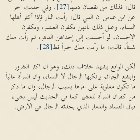
قال: فذلك من نقصان دينها
[27]
. وفي حديث اخر
عن ابن عباس ان النبي قال: رأيت النار فإذا أكثر أهلها
النساء. وعلل ذلك بانهن يكفرن العشير، ويكفرن
الإحسان، لو أحسنت إلى إحداهن الدهر، ثم رأت منك
شيئاً، قالت: ما رأيت منك خيراً قط
[28]
.
لكن الواقع يشهد خلاف ذلك، وهو ان اكثر الشرور
وابشع الجرائم يرتكبها الرجال لا النساء، وان المرأة غالباً
ما تكون مغلوبة على امرها بسبب الرجال، وان ما ذكر
من كفران المرأة للعشير كما في الحديث ليس بشيء
قبال الفساد والدمار الذي يحدثه الرجال في الارض.