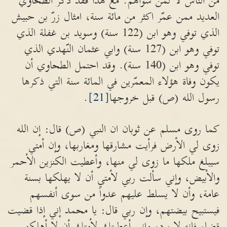
من الناس لا لمن سواهم. مع هذا فقد ذكر الطحاوي
العديد ممن عمّر اكثر من مائة سنة، امثال زرّ بن حبيش
الذي توفي وهو ابن (122 سنة) وسويد بن غفلة الذي
توفي وهو ابن (127 سنة) وابي عثمان النّهدي الذي
توفي وهو ابن (140 سنة). وقد احتمل الطحاوي أن
يكون وفاة هؤلاء المعمّرين في المائة سنة التي ذكرها
رسول الله (ص) قبل خروجها
[21]
.
كما روى مسلم عن ثوبان ان النبي (ص) قال: إن الله
زوى لي الأرض فرأيت مشارقها ومغاربها، وإن أمتي
سيبلغ ملكها ما زوى لي منها، وأعطيت الكنزين الأحمر
والأبيض، وإني سألت ربي لأمتي أن لا يهلكها بسنة
عامة، وأن لا يسلط عليهم عدواً من سوى أنفسهم
فيستبيح بيضتهم، وإن ربي قال: يا محمد إني إذا قضيت
قضاء فإنه لا يرد، وإني أعطيتك لأمتك أن لا أهلكهم