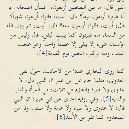
النبي قال: ما بين النفختين أربعون، فسأل اصحابه: يا
أبا هريرة أربعون يوماً؟ قال: أبيت، قالوا: أربعون شهراً؟
قال: أبيت، قالوا: أربعون سنة؟ قال: أبيت، ثم ينزل الله
من السماء ماء فينبتون كما ينبت البقل، قال وليس من
الإنسان شيء إلا يبلى إلا عظماً واحداً وهو عجب
الذنب ومنه يركب الخلق يوم القيامة
[4]
.
كما روى البخاري عدداً من الاحاديث حول نفي
العدوى، مثلما جاء عن ابن عمر ان النبي قال: لا
عدوى ولا طيرة والشؤم في ثلاث: في المرأة والدار
والدابة
[5]
. وفي رواية اخرى عن ابي هريرة ان النبي
قال: لا عدوى ولا طيرة ولا هامة ولا صفر، وفر من
المجذوم كما تفر من الأسد
[6]
.