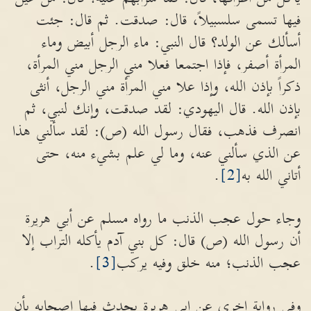
فيها تسمى سلسبيلاً، قال: صدقت. ثم قال: جئت
أسألك عن الولد؟ قال النبي: ماء الرجل أبيض وماء
المرأة أصفر، فإذا اجتمعا فعلا مني الرجل مني المرأة،
ذكراً بإذن الله، وإذا علا مني المرأة مني الرجل، أنثى
بإذن الله. قال اليهودي: لقد صدقت، وإنك لنبي، ثم
انصرف فذهب، فقال رسول الله (ص): لقد سألني هذا
عن الذي سألني عنه، وما لي علم بشيء منه، حتى
أتاني الله به
[2]
.
وجاء حول عجب الذنب ما رواه مسلم عن أبي هريرة
أن رسول الله (ص) قال: كل بني آدم يأكله التراب إلا
عجب الذنب؛ منه خلق وفيه يركب
[3]
.
وفي رواية اخرى عن ابي هريرة يحدث فيها اصحابه بأن