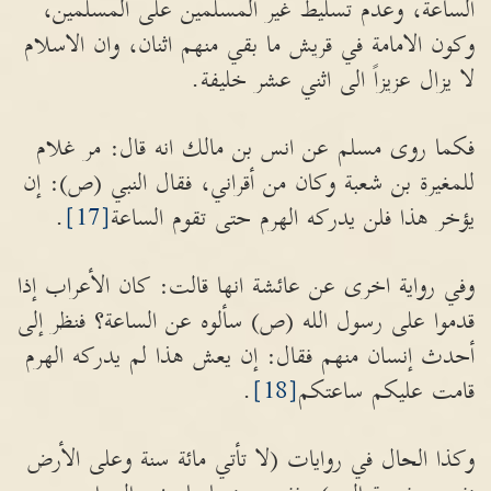
الساعة، وعدم تسليط غير المسلمين على المسلمين،
وكون الامامة في قريش ما بقي منهم اثنان، وان الاسلام
لا يزال عزيزاً الى اثني عشر خليفة.
فكما روى مسلم عن انس بن مالك انه قال: مر غلام
للمغيرة بن شعبة وكان من أقراني، فقال النبي (ص): إن
يؤخر هذا فلن يدركه الهرم حتى تقوم الساعة
[17]
.
وفي رواية اخرى عن عائشة انها قالت: كان الأعراب إذا
قدموا على رسول الله (ص) سألوه عن الساعة؟ فنظر إلى
أحدث إنسان منهم فقال: إن يعش هذا لم يدركه الهرم
قامت عليكم ساعتكم
[18]
.
وكذا الحال في روايات (لا تأتي مائة سنة وعلى الأرض