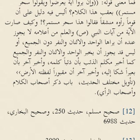
فما معنى قوله: ((وإن يروا آية يعرضوا ويقولوا سحر
مستمر)) بعقب هذا الكلام؟ أليس فيه دليل على أن
قوماً رأوه منشقاً فقالوا هذا سحر مستمر؟! وكيف صارت
الآية من آيات النبي (ص) والعلم من أعلامه لا يجوز
عنده أن يراها الواحد والاثنان والنفر دون الجميع، أو
ليس قد يجوز أن يخبر الواحد والاثنان والنفر والجميع
كما أخبر مكلم الذئب بأن ذئباً كلمه، وأخبر آخر بأن
بعيراً شكا إليه، وأخبر آخر أن مقبوراً لفظته الأرض››
(تأويل مختلف الحديث، باب ذكر أصحاب الكلام
وأصحاب الرأي).
[12]
صحيح مسلم، حديث 250، وصحيح البخاري،
حديث 6988