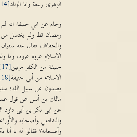
الزهري ربيعة وابا الزناد
[14]
وجاء عن ابي حنيفة انه لم 
رمضان قط ولم يغتسل من ج
والحفاظ، فقال عنه سفيان 
الإسلام عروة عروة، وما ول
حنيفة من الكفر مرتين
[17]
الاسلام من أبي حنيفة
[18]
يصدون عن سبيل الله؛ سلي
مالك بن أنس عن قول عمر في
عن ابي بكر بن أبي داود ال
والشافعي وأصحابه والأوز
وأصحابه؟ فقالوا له يا أبا