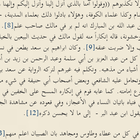
تكذبوهم ((وقولوا آمنا بالذي أنزل إلينا وأنزل إليكم وإلهنا
ام وكذا علماء الكوفة، وهؤلاء بادلوا ذلك بعلماء المدين
 عبد الله بن المبارك انه لم ير في مالك صاحب علم
[8]
. 
شونة، قاله إنكاراً منه لقول مالك في حديث البيعين بالخي
ب وإلا ضربت عنقه
[9]
. وكان ابراهيم بن سعد يطعن في نسب
ً كل من عبد العزيز بن أبي سلمة وعبد الرحمن بن زيد بن أ
ا أشياء من مذهبه. وتكلم فيه غيرهم لتركه الرواية عن سعد بن
تحامل عليه الشافعي وبعض أصحاب أبي حنيفة في شيء من رأي
إمامته. كما عابه قوم في إنكاره المسح على الخفين في 
 فتياه باتيان النساء في الأعجاز، وفي قعوده عن مشاهدة 
قول ابن عبد البر - إلى ما لا يحسن ذكره
[12]
.
 في كل من عطاء وطاوس ومجاهد بان الصبيان اعلم منهم
[13]