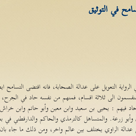
مح في التوثيق
 الرواية التعويل على عدالة الصحابة، فانه اقتضى التسامح ايضا
منقسمون الى ثلاثة اقسام، فمنهم من نفسه حاد في الجرح،
اد فيهم : يحيى بن سعيد وابن معين وأبو حاتم وابن خراش 
وأبو زرعة. والمتساهل كالترمذي والحاكم والدارقطني في ب
دالة الراوي يختلف بين عالم واخر، ومن ذلك ما جاء بان أه