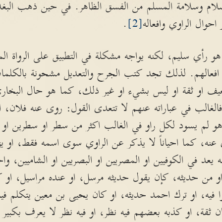
إسلام وسلامة المسلم من الفسق الظاهر. في حين ذهب البغد
 احوال الراوي وافعاله
[2]
.
 هو رأي سليم، لكنه يواجه مشكلة في التطبيق على الرواة ا
ر افعالهم. لذلك تجد كتب الجرح والتعديل مشحونة بالكلمات
يف او ثقة او ليس بشيء او غير ذلك، كما هو حال البخاري ف
الغالب في عباراته عنهم لا تتعدى القول: روى عنه فلان، 
 لم يسود لكل راو في الغالب اكثر من سطر او سطرين او ثلا
عنه، كما احياناً لا يذكر عن الراوي سوى اسمه فقط، او يز
يعد في الكوفيين او المصريين او البصريين او الشاميين، واحيا
ه او من حديثه، كإن يقول حديثه مرسل، او عنده مراسيل، او ك
 فيه، او ترك احمد حديثه، او كان يحيى بن معين يتكلم في
ن ثقة، او كذبه بعضهم فيه نظر، او فيه نظر لا يعرف بكبي