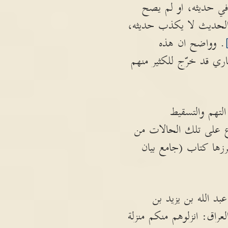
ي حديثه، او لم يصح
ر الحديث لا يكذب حديثه،
. وواضح ان هذه
اري قد خرّج للكثير منهم
التهم والتسقيط
ع على تلك الحالات من
رزها كتاب (جامع بيان
د الله بن يزيد بن
عراق: انزلوهم منكم منزلة