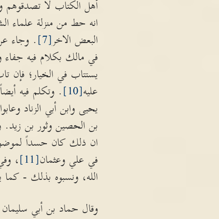
أهل الكتاب لا تصدقوهم ولا 
انه حط من منزلة علماء الش
البعض الاخر
[7]
. وجاء عن
في مالك بكلام فيه جفاء وخ
يستتاب في الخيار؛ فإن تا
عليه
[10]
. وتكلم فيه أيضا
يحيى وابن أبي الزناد وعابو
بن الحصين وثور بن زيد. و
ان ذلك كان حسداً لموضوع 
في علي وعثمان
[11]
، وفي
الله، ونسبوه بذلك - كما ي
وقال حماد بن أبي سليمان