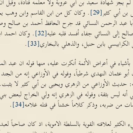
لم يجز شهادة سعيد بن أبي عروبة ولا معلمه قتادة، وقيل ان
 بن أبي كثير
[29]
. وكان كل من ابن القاسم وابن وهب يح
با عبد الرحمن النسائي قد جرح الحافظ أحمد بن صالح وصر
لح إلى النسائي جفاء أفسد قلبه عليه
[32]
. وكان احمد ا
الكرابيسي بابن حنبل، والذهلي بالبخاري
[33]
.
بأشياء في أعراض الأئمة أنكرت عليه، منها قوله ان عبد الم
بو عثمان النهدي شرطياً، وقوله في الأوزاعي إنه من الجند و
له: حديث الأوزاعي من الزهري ويحيى بن أبي كثير لا يثبت.
أنه ليس بثقة، وقوله في الزهري إنه ولي الخراج لبعض بني أمي
فمات من ضربه، وذكر كلاماً خشناً في قتله غلامه
[34]
.
الكثير لعلاقته القوية بالسلطة الاموية، اذ كان صاحباً لعبد 