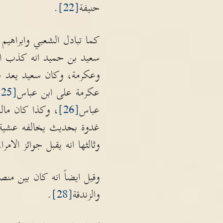
حنيفة
[22]
.
كما تبادل الشعبي وابراهي
سعيد بن حميد انه كذب ا
وعكرمة، وكان سعيد يعد ع
عكرمة على ابن عباس
[25]
عباس
[26]
، وكذا كان مال
غدوة بحديث يخالفه عشية، 
وثالثها انه يقبل جوائز الامراء
وقيل ايضاً انه كان بين منص
والزندقة
[28]
.