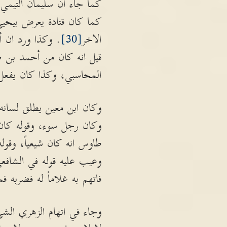
كما جاء ان سليمان التيمي 
كما كان قتادة يعرض بيحيى
الاخر
[30]
. وكذا ورد ان أ
قيل انه كان من أحمد بن صا
المحاسبي، وكذا كان يفعل 
وكان ابن معين يطلق لسانه 
وكان رجل سوء، وقوله كان أ
طاوس انه كان شيعياً، وقو
وعيب عليه قوله في الشافعي 
فاتهم به غلاماً له فضربه 
وجاء في اتهام الزهري الشيء 