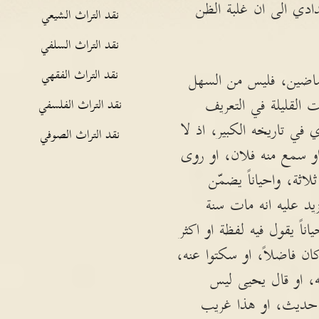
ادي الى ان غلبة الظن
نقد التراث الشيعي
نقد التراث السلفي
نقد التراث الفقهي
لماضين، فليس من السهل
 القليلة في التعريف
نقد التراث الفلسفي
ي تاريخه الكبير، اذ لا
نقد التراث الصوفي
او سمع منه فلان، او روى
ثة، واحياناً يضمّن
يد عليه انه مات سنة
ناً يقول فيه لفظة او اكثر
ان فاضلاً، او سكتوا عنه،
ه، او قال يحيى ليس
ر حديث، او هذا غريب