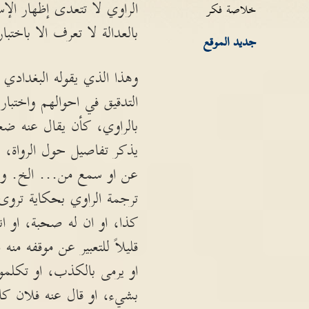
الراوي لا تتعدى إظهار ال
خلاصة فكر
بالعدالة لا تعرف الا باختبار
جديد الموقع
وهذا الذي يقوله البغدادي
التدقيق في احوالهم واختبا
بالراوي، كأن يقال عنه ضع
يذكر تفاصيل حول الرواة، ف
عن او سمع من... الخ. وهو
ترجمة الراوي بحكاية تروى 
كذا، او ان له صحبة، او انه 
قليلاً للتعبير عن موقفه من
او يرمى بالكذب، او تكلموا
بشيء، او قال عنه فلان كا