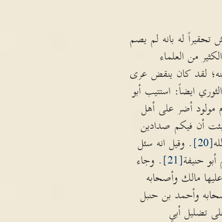
تحقيراً له بانه لم يصم
كثير من العلماء
منه؛ لقد كان ينقض عرى
لثوري ايضاً: استتيب أبو
م مولود أضر على أهل
بئت أن فيكم صدادين
ه
[20]
. وقيل انه سئل
أبو حنيفة
[21]
. وجاء
عليها مالك وأصحابه
حابه وأحمد بن حنبل
لى تضليل أبي