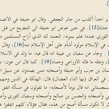
.
ير احداً أكذب من جابر الجعفي. وقال ابو حنيفة في الاعمش 
نابة
[15]
. في حين تعرض ابو حنيفة الى التجريح من قبل ال
الثوري عندما علم بموته: الحمد لله الذي أراح المسلمين 
د في الإسلام مولود أشأم على أهل الإسلام منه
[16]
، وقال ا
. وجاء عن سفيان بن عيينة انه قال فيه: ما ولد في الاسلا
، ومثله ما قاله الاوزاعي وحماد
[19]
. كما قال ابن عون: ن
مان بن حرب وأبو حنيفة وأصحابه ممن يصدون عن سبيل الل
 العراق (بها الداء العضال) قال: الهلكة في الدين ومنهم 
سجستاني انه قال يوماً لأصحابه: ما تقولون في مسألة اتفق 
اعي وأصحابه والحسن بن صالح وأصحابه وسفيان الثوري وأص
 بكر لا تكون مسألة أصح من هذه، فقال هؤلاء كلهم اتفقوا ع