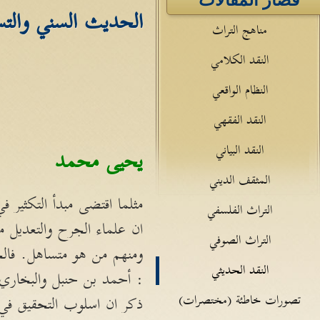
قصار المقالات
الحديث السني والتسا
مناهج التراث
النقد الكلامي
النظام الواقعي
النقد الفقهي
النقد البياني
يحيى محمد
المثقف الديني
مثلما اقتضى مبدأ التكثير في
التراث الفلسفي
ان علماء الجرح والتعديل 
التراث الصوفي
ومنهم من هو متساهل. فالح
النقد الحديثي
: أحمد بن حنبل والبخاري 
تصورات خاطئة (مختصرات)
ذكر ان اسلوب التحقيق في ع