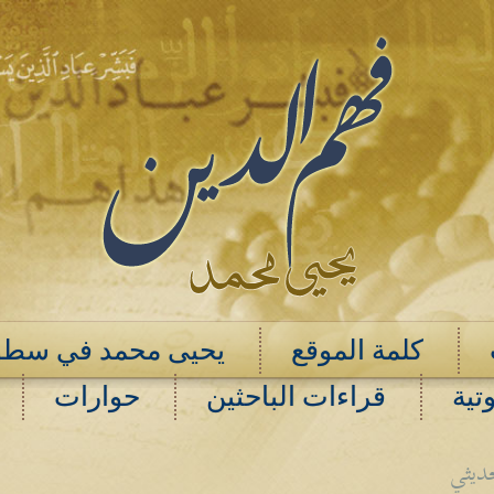
كلمة الموقع
يحيى محمد في سطو
تية
قراءات الباحثين
حوارات
حديثي