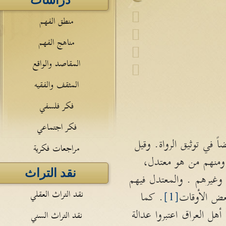
دراسات
منطق الفهم
مناهج الفهم
المقاصد والواقع
المثقف والفقيه
فكر فلسفي
فكر اجتماعي
ً في توثيق الرواة. وقيل
مراجعات فكرية
 ومنهم من هو معتدل،
نقد التراث
وغيرهم . والمعتدل فيهم
نقد التراث العقلي
عض الأوقات
[1]
. كما
ل العراق اعتبروا عدالة
نقد التراث السني