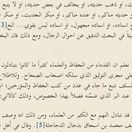
، او ذهب حديثه، او يخالف في بعض حديثه، او لا يتبع ف
و حديثه مناكير، او عنده مناكير، او منكر الحديث، او منك
اسناده، او اسناده مجهول، او اسناده ليس بقوي... الخ
[3]
شيئاً في البحث الدقيق عن احوال الرجال، ومع ذلك فان البخ
علم ان القدماء من الحفاظ والعلماء كثيراً ما كانوا يتبادلون 
 على مجرى التوثيق الذي سلكه اصحاب الصحاح. وللاطلا
 السلف نتبع ما جاء في عدد من كتب الحفاظ والمؤرخين؛ اب
 عبد البر الذي ضمّنه فصلاً بهذا الخصوص، وذلك كالاتي:
د تبادل التهم مع الكثير من العلماء، ومن ذلك انه وصف عب
ف محمد بن اسحاق بدجال الدجاجلة
[5]
. وقال في أهل ال