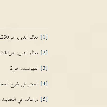
[1]
معالم الدين، ص230ـ231
[2]
معالم الدين، ص245ـ246
[3]
الفهرست، ص2
[4]
المعتبر في شرح المختص
[5]
دراسات في الحديث وا