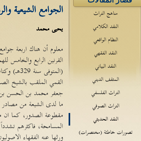
قصار المقالات
الجوامع الشيعية والر
مناهج التراث
النقد الكلامي
يحيى محمد
النظام الواقعي
معلوم أن هناك اربعة جوام
النقد الفقهي
القرنين الرابع والخامس ل
النقد البياني
(المتوفى 
المثقف الديني
التراث الفلسفي
ما لدى الشيعة من مصادر ل
التراث الصوفي
مقطوعة الصدور، كما ان من
النقد الحديثي
المسامحة، فاكثرهم تشدداً
تصورات خاطئة (مختصرات)
ورثها عنه الفقهاء الاصولي