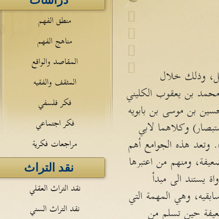
دراسات
منطق الفهم
مناهج الفهم
المقاصد والواقع
ائل، وذلك خلال
المثقف والفقيه
 محمد بن يعقوب الكليني
فكر فلسفي
 الحسين بن موسى بن بابويه
فكر اجتماعي
هذيب) وكتاب (الاستبصار) وكلاهما لابي
بن الحسن بن علي الطوسي الملقب بشيخ الطائفة (والمتوفى سنة 460هـ). وتعد هذه الجوامع أهم
مراجعات فكرية
يفة، ومنهم من اعتبرها
نقد التراث
 يستند الى مبدأ
نقد التراث العقلي
بقيه، وهي المهمة التي
نقد التراث السني
ضعيفة حين تسلم من