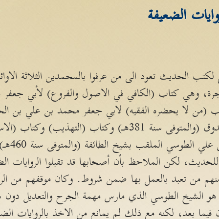
وايات الضعيفة
ع لكتب الحديث تعود الى من عرفوا بالمحمدين الثلاثة الاو
لهجرة، وهي كتاب (الكافي في الاصول والفروع) لأبي جعفر
سنة 329هـ) وكتاب (من لا يحضره الفقيه) لابي جعفر محمد بن علي بن
القمي الملقب بالشيخ الصدوق (والمتوفى سنة 381هـ) وكتاب (الت
جعفر محمد 
لحديث، لكن الملاحظ بأن أصحابها قد تقبلوا الروايات الضع
هم من تعبد بالعمل بها ضمن شروط. وكان موقفهم من الرواة
 هو الشيخ الطوسي الذي مارس مهمة الجرح والتعديل دون سا
ون فيما بعد، لكنه مع ذلك لم يمانع من الاخذ بالروايات ال