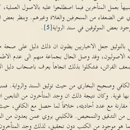
اً بعمل المتأخرين فيما اصطلحوا عليه بالاصول العملية، ك
ي عن الضعفاء من المنحرفين والغلاة وغيرهم. وبنظر بعض ا
جود بعض الموثوقين في سند الرواية
[5]
.
ي بالتوثيق جعل الاخباريين يظنون ان ذلك دليل على صحة ص
الاصوليون، وقد وصل الحال بجماعة منهم الى عدم الاطمئ
ضعف القرائن، فشكلوا بذلك اتجاهاً يعرف باصحاب دليل ال
 الكافي وصحيح البخاري من حيث توثيق السند والرواية. فمن
 بها قوية. وكان نتيجة ذلك ان وجد المتأخرون من التابعين
اً مقارنة مع عدد أحاديثه، خلافاً لما حصل مع الكافي، ح
س من التدقيق والتمحيص. فالكليني يروي عمن يعدون من الضع
ما هو موجود من الكتب دون تحقيق، لذلك وجد المتأخرون 