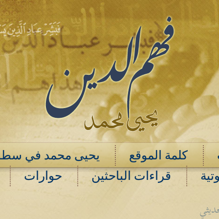
كلمة الموقع
يحيى محمد في سطو
تية
قراءات الباحثين
حوارات
حديثي