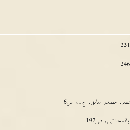
ر، مصدر سابق، ج1، ص6
لمحدثين، ص192