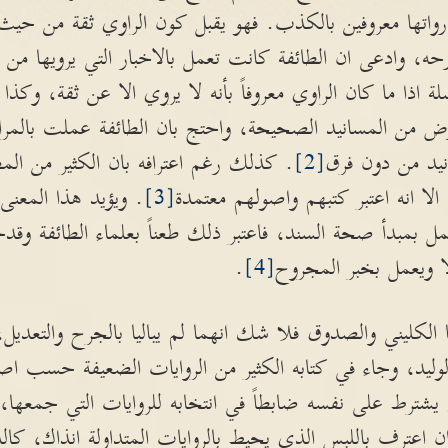
رواتها معروفين بالكذب. فهو يقبل كون الراوي ثقة من ح
ارحه، وادعى ان الطائفة كانت تعمل بالاخبار التي يرويها م
لة اذا ما كان الراوي معروفاً بأنه لا يروي الا عن ثقة، وكذا 
ض من المسانيد الصحيحة، واحتج بان الطائفة عملت بالمرا
نيد من دون فرق
[2]
. كذلك رغم اعترافه بان الكثير من المص
الا انه اعتبر كتبهم واصولهم معتمدة
[3]
. ويؤيد هذا المعنى
مل بمبدأ صحة السند، فاعتبر ذلك طعناً بعلماء الطائفة وقد
ا ويعمل بخبر المجروح
[4]
.
 الكليني والصدوق فلا شك انهما لم يباليا بالجرح والتعدي
وليد، وجاء في كتابه الكثير من الروايات الضعيفة حسب اص
 يشترط على نفسه ضابطاً في انتخابه للروايات التي جمعها،
 اعترف باللبس الذي يحيط بالروايات المتداولة انذاك، كال