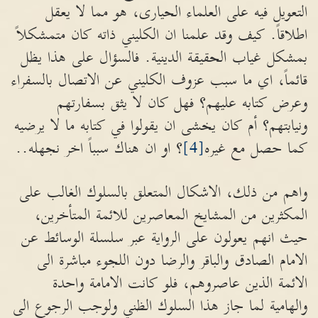
التعويل فيه على العلماء الحيارى، هو مما لا يعقل
اطلاقاً. كيف وقد علمنا ان الكليني ذاته كان متمشكلاً
بمشكل غياب الحقيقة الدينية. فالسؤال على هذا يظل
قائماً، اي ما سبب عزوف الكليني عن الاتصال بالسفراء
وعرض كتابه عليهم؟ فهل كان لا يثق بسفارتهم
ونيابتهم؟ أم كان يخشى ان يقولوا في كتابه ما لا يرضيه
كما حصل مع غيره
[4]
؟ او ان هناك سبباً اخر نجهله..
واهم من ذلك، الاشكال المتعلق بالسلوك الغالب على
المكثرين من المشايخ المعاصرين للائمة المتأخرين،
حيث انهم يعولون على الرواية عبر سلسلة الوسائط عن
الامام الصادق والباقر والرضا دون اللجوء مباشرة الى
الائمة الذين عاصروهم، فلو كانت الامامة واحدة
والهامية لما جاز هذا السلوك الظني ولوجب الرجوع الى