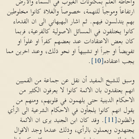
واحاطة العلم بمكنونات الغيوب في السماء والارض
ارتفاعاً وموجباً للتهمة، خصوصاً والغلاة كانوا مخلوطين
بهم يتدلسون فيهم. ثم اشار البهبهاني الى ان القدماء
كانوا يختلفون في المسائل الاصولية كالفرعية، فربما
كان بعض الاعتقادات عند بعضهم كفراً او غلواً او
تفويضاً او جبراً او تشبيهاً او نحو ذلك، وعند اخرين مما
يجب اعتقاده
[10]
.
وسبق للشيخ المفيد أن نقل عن جماعة من القميين
انهم يعتقدون بان الائمة كانوا لا يعرفون الكثير من
الاحكام الدينية حتى يلهمون في قلوبهم، ومنهم من
يقول انهم كانوا يلجأون في الاحكام الشرعية الى الرأي
والظنون
[11]
. وقد كان ابن الجنيد يرى ان الائمة
يجتهدون ويعملون بالرأي، وذلك عندما وجد الاقوال