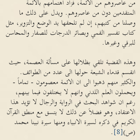
من عاصروهم من الائمة، فزاد اهتمامهم بالائمة
المتقدمين دون من عاصروهم. ويدل على ذلك ما
وصلنا من كتبهم، إن لم تلحقها يد الوضع والتزوير، مثل
كتاب تفسير القمي وبصائر الدرجات للصفار والمحاسن
للبرقي وغيرها.
وهذه القضية تلقي بظلالها على مسألة العصمة، حيث
انقسم قدماء الشيعة حولها الى عدد من الطوائف.
والكثير منهم ذهبوا الى ان الائمة معصومون - تماماً -
ويحملون العلم اللدني وانهم لا يختلفون فيما بينهم،
رغم ان شواهد البحث في الرواية والرجال لا تؤيد هذا
الاعتقاد، وهو فضلاً عن ذلك لا يتسق مع منطق القرآن
الكريم في ذكره لسيرة الانبياء ومنها سيرة نبينا محمد
(ص)
[8]
.