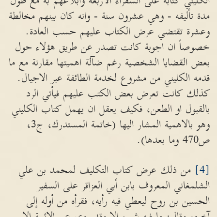
الكليني كتابه على السفراء الاربعة وابلاغهم به مع طول
مدة تأليفه - وهي عشرون سنة - وانه كان بينهم مخالطة
وعشرة تقتضي عرض الكتاب عليهم حسب العادة.
خصوصاً ان اجوبة كانت تصدر عن طريق هؤلاء حول
بعض القضايا الشخصية رغم ضآلة اهميتها مقارنة مع ما
قدمه الكليني من مشروع لخدمة الطائفة عبر الاجيال.
كذلك كانت تعرض بعض الكتب عليهم فيأتي الرد
بالقبول او الطعن، فكيف يعقل ان يهمل كتاب الكليني
وهو بالاهمية المشار اليها (خاتمة المستدرك، ج3،
ص470 وما بعدها).
[4]
من ذلك عرض كتاب التكليف لمحمد بن علي
الشلمغاني المعروف بابن أبي العزاقر على السفير
الحسين بن روح ليعطي فيه رأيه، فقرأه من أوله إلى
آخره، وقال: ما فيه شيء إلا وقد روي عن الائمة إلا