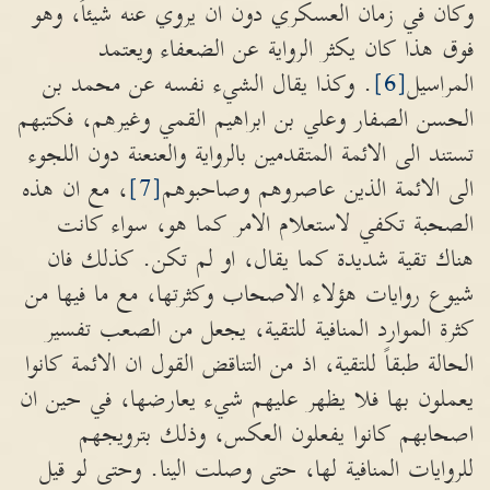
وكان في زمان العسكري دون ان يروي عنه شيئاً، وهو
فوق هذا كان يكثر الرواية عن الضعفاء ويعتمد
المراسيل
[6]
. وكذا يقال الشيء نفسه عن محمد بن
الحسن الصفار وعلي بن ابراهيم القمي وغيرهم، فكتبهم
تستند الى الائمة المتقدمين بالرواية والعنعنة دون اللجوء
الى الائمة الذين عاصروهم وصاحبوهم
[7]
، مع ان هذه
الصحبة تكفي لاستعلام الامر كما هو، سواء كانت
هناك تقية شديدة كما يقال، او لم تكن. كذلك فان
شيوع روايات هؤلاء الاصحاب وكثرتها، مع ما فيها من
كثرة الموارد المنافية للتقية، يجعل من الصعب تفسير
الحالة طبقاً للتقية، اذ من التناقض القول ان الائمة كانوا
يعملون بها فلا يظهر عليهم شيء يعارضها، في حين ان
اصحابهم كانوا يفعلون العكس، وذلك بترويجهم
للروايات المنافية لها، حتى وصلت الينا. وحتى لو قيل