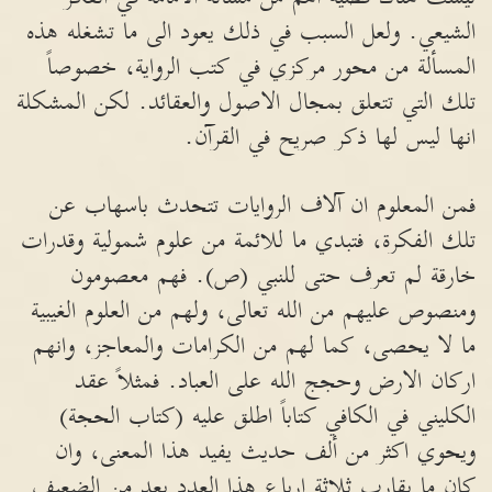
الشيعي. ولعل السبب في ذلك يعود الى ما تشغله هذه
المسألة من محور مركزي في كتب الرواية، خصوصاً
تلك التي تتعلق بمجال الاصول والعقائد. لكن المشكلة
انها ليس لها ذكر صريح في القرآن.
فمن المعلوم ان آلاف الروايات تتحدث باسهاب عن
تلك الفكرة، فتبدي ما للائمة من علوم شمولية وقدرات
خارقة لم تعرف حتى للنبي (ص). فهم معصومون
ومنصوص عليهم من الله تعالى، ولهم من العلوم الغيبية
ما لا يحصى، كما لهم من الكرامات والمعاجز، وانهم
اركان الارض وحجج الله على العباد. فمثلاً عقد
الكليني في الكافي كتاباً اطلق عليه (كتاب الحجة)
ويحوي اكثر من ألف حديث يفيد هذا المعنى، وان
كان ما يقارب ثلاثة ارباع هذا العدد يعد من الضعيف