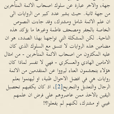
جهة، والاخر عبارة عن سلوك اصحاب الائمة المتأخرين
من جهة ثانية. حيث يشير عدد كبير من الروايات الى
ان علم الائمة شامل ومشترك، وقد جاءت النصوص
الخاصة بالجفر ومصحف فاطمة وغيرها ما يؤكد هذه
الناحية. لكن المشكلة التي تواجهنا بهذا الصدد، هو ان
مضامين هذه الروايات لا تتسق مع السلوك الذي كان
عليه المكثرون من اصحاب الائمة المتأخرين - من امثال
الامامين الهادي والعسكري - فهي لا تفسر لماذا كان
هؤلاء يتجشمون العناء ليرووا عن المتقدمين من الائمة
روايات هي في افضل الاحوال ظنية، او ليهتموا بعلم
الرجال والتعديل والتجريح
[2]
، اذ كان يكفيهم تحصيل
اليقين بالاخذ ممن عاصروهم على فرض ان علمهم
غيبي او مشترك، لكنهم لم يفعلوا؟!