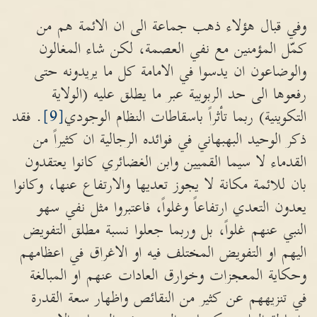
وفي قبال هؤلاء ذهب جماعة الى ان الائمة هم من
كمّل المؤمنين مع نفي العصمة، لكن شاء المغالون
والوضاعون ان يدسوا في الامامة كل ما يريدونه حتى
رفعوها الى حد الربوبية عبر ما يطلق عليه (الولاية
التكوينية) ربما تأثراً باسقاطات النظام الوجودي
[9]
. فقد
ذكر الوحيد البهبهاني في فوائده الرجالية ان كثيراً من
القدماء لا سيما القميين وابن الغضائري كانوا يعتقدون
بان للائمة مكانة لا يجوز تعديها والارتفاع عنها، وكانوا
يعدون التعدي ارتفاعاً وغلواً، فاعتبروا مثل نفي سهو
النبي عنهم غلواً، بل وربما جعلوا نسبة مطلق التفويض
اليهم او التفويض المختلف فيه او الاغراق في اعظامهم
وحكاية المعجزات وخوارق العادات عنهم او المبالغة
في تنزيههم عن كثير من النقائص واظهار سعة القدرة