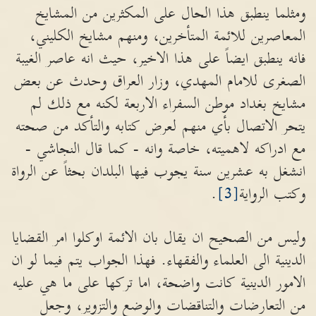
ومثلما ينطبق هذا الحال على المكثرين من المشايخ
المعاصرين للائمة المتأخرين، ومنهم مشايخ الكليني،
فانه ينطبق ايضاً على هذا الاخير، حيث انه عاصر الغيبة
الصغرى للامام المهدي، وزار العراق وحدث عن بعض
مشايخ بغداد موطن السفراء الاربعة لكنه مع ذلك لم
يتحر الاتصال بأي منهم لعرض كتابه والتأكد من صحته
مع ادراكه لاهميته، خاصة وانه - كما قال النجاشي -
انشغل به عشرين سنة يجوب فيها البلدان بحثاً عن الرواة
وكتب الرواية
[3]
.
وليس من الصحيح ان يقال بان الائمة اوكلوا امر القضايا
الدينية الى العلماء والفقهاء. فهذا الجواب يتم فيما لو ان
الامور الدينية كانت واضحة، اما تركها على ما هي عليه
من التعارضات والتناقضات والوضع والتزوير، وجعل