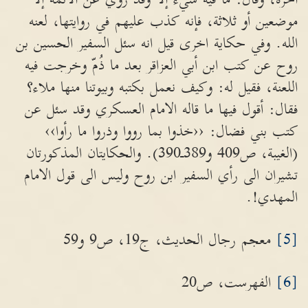
موضعين أو ثلاثة، فإنه كذب عليهم في روايتها، لعنه
الله. وفي حكاية اخرى قيل انه سئل السفير الحسين بن
روح عن كتب ابن أبي العزاقر بعد ما ذُمّ وخرجت فيه
اللعنة، فقيل له: وكيف نعمل بكتبه وبيوتنا منها ملاء؟
فقال: أقول فيها ما قاله الامام العسكري وقد سئل عن
كتب بني فضال: ‹‹خذوا بما رووا وذروا ما رأوا››
(الغيبة، ص409 و389ـ390). والحكايتان المذكورتان
تشيران الى رأي السفير ابن روح وليس الى قول الامام
المهدي!.
[5]
معجم رجال الحديث، ج19، ص9 و59
[6]
الفهرست، ص20