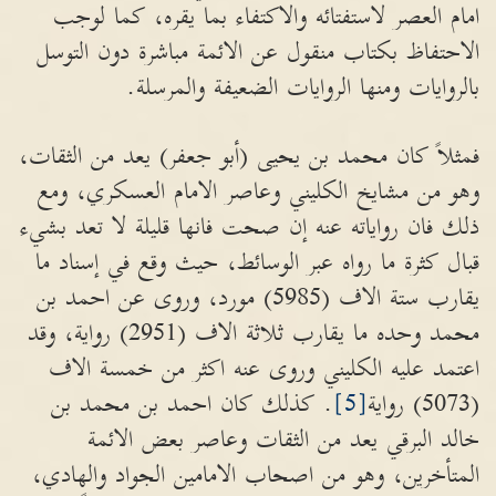
امام العصر لاستفتائه والاكتفاء بما يقره، كما لوجب
الاحتفاظ بكتاب منقول عن الائمة مباشرة دون التوسل
بالروايات ومنها الروايات الضعيفة والمرسلة.
فمثلاً كان محمد بن يحيى (أبو جعفر) يعد من الثقات،
وهو من مشايخ الكليني وعاصر الامام العسكري، ومع
ذلك فان رواياته عنه إن صحت فانها قليلة لا تعد بشيء
قبال كثرة ما رواه عبر الوسائط، حيث وقع في إسناد ما
يقارب ستة الاف (5985) مورد، وروى عن احمد بن
محمد وحده ما يقارب ثلاثة الاف (2951) رواية، وقد
اعتمد عليه الكليني وروى عنه اكثر من خمسة الاف
(5073) رواية
[5]
. كذلك كان احمد بن محمد بن
خالد البرقي يعد من الثقات وعاصر بعض الائمة
المتأخرين، وهو من اصحاب الامامين الجواد والهادي،