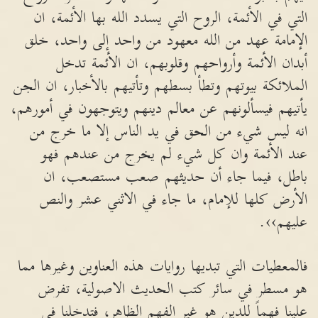
التي في الأئمة، الروح التي يسدد الله بها الأئمة، ان
الإمامة عهد من الله معهود من واحد إلى واحد، خلق
أبدان الأئمة وأرواحهم وقلوبهم، ان الأئمة تدخل
الملائكة بيوتهم وتطأ بسطهم وتأتيهم بالأخبار، ان الجن
يأتيهم فيسألونهم عن معالم دينهم ويتوجهون في أمورهم،
انه ليس شيء من الحق في يد الناس إلا ما خرج من
عند الأئمة وان كل شيء لم يخرج من عندهم فهو
باطل، فيما جاء أن حديثهم صعب مستصعب، ان
الأرض كلها للإمام، ما جاء في الاثني عشر والنص
عليهم››.
فالمعطيات التي تبديها روايات هذه العناوين وغيرها مما
هو مسطر في سائر كتب الحديث الاصولية، تفرض
علينا فهماً للدين هو غير الفهم الظاهر، فتدخلنا في