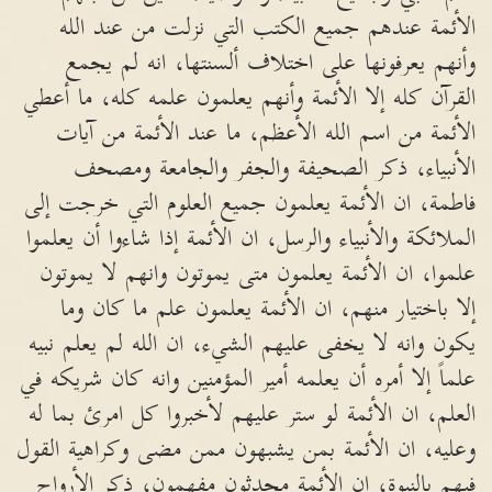
الأئمة عندهم جميع الكتب التي نزلت من عند الله
وأنهم يعرفونها على اختلاف ألسنتها، انه لم يجمع
القرآن كله إلا الأئمة وأنهم يعلمون علمه كله، ما أعطي
الأئمة من اسم الله الأعظم، ما عند الأئمة من آيات
الأنبياء، ذكر الصحيفة والجفر والجامعة ومصحف
فاطمة، ان الأئمة يعلمون جميع العلوم التي خرجت إلى
الملائكة والأنبياء والرسل، ان الأئمة إذا شاءوا أن يعلموا
علموا، ان الأئمة يعلمون متى يموتون وانهم لا يموتون
إلا باختيار منهم، ان الأئمة يعلمون علم ما كان وما
يكون وانه لا يخفى عليهم الشيء، ان الله لم يعلم نبيه
علماً إلا أمره أن يعلمه أمير المؤمنين وانه كان شريكه في
العلم، ان الأئمة لو ستر عليهم لأخبروا كل امرئ بما له
وعليه، ان الأئمة بمن يشبهون ممن مضى وكراهية القول
فيهم بالنبوة، ان الأئمة محدثون مفهمون، ذكر الأرواح