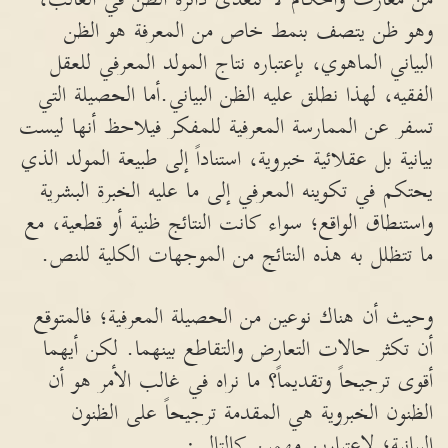
وهو ظن يتصف بنمط خاص من المعرفة هو الظن
البياني الماهوي، بإعتباره نتاج المولد المعرفي للعقل
الفقيه، لهذا نطلق عليه الظن البياني.أما الحصيلة التي
تسفر عن الممارسة المعرفية للمفكر فيلاحظ أنها ليست
بيانية بل عقلائية خبروية، استناداً إلى طبيعة المولد الذي
يحتكم في تكوينه المعرفي إلى ما عليه الخبرة البشرية
واستنطاق الواقع؛ سواء كانت النتائج ظنية أو قطعية، مع
ما تتظلل به هذه النتائج من الموجهات الكلية للنص.
وحيث أن هناك نوعين من الحصيلة المعرفية؛ فالمتوقع
أن تكثر حالات التعارض والتقاطع بينهما. لكن أيهما
أقوى ترجيحاً وتقديماً؟ ما نراه في غالب الأمر هو أن
الظنون الخبروية هي المقدمة ترجيحاً على الظنون
البيانية؛ لإعتبارين مهمين كالتالي: