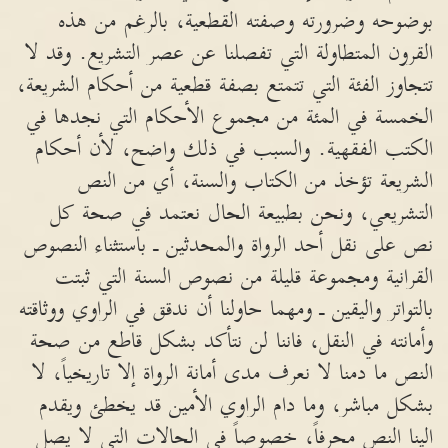
بوضوحه وضرورته وصفته القطعية، بالرغم من هذه
القرون المتطاولة التي تفصلنا عن عصر التشريع. وقد لا
تتجاوز الفئة التي تتمتع بصفة قطعية من أحكام الشريعة،
الخمسة في المئة من مجموع الأحكام التي نجدها في
الكتب الفقهية. والسبب في ذلك واضح، لأن أحكام
الشريعة تؤخذ من الكتاب والسنة، أي من النص
التشريعي، ونحن بطبيعة الحال نعتمد في صحة كل
نص على نقل أحد الرواة والمحدثين ـ باستثناء النصوص
القرانية ومجموعة قليلة من نصوص السنة التي ثبتت
بالتواتر واليقين ـ ومهما حاولنا أن ندقق في الراوي ووثاقته
وأمانته في النقل، فاننا لن نتأكد بشكل قاطع من صحة
النص ما دمنا لا نعرف مدى أمانة الرواة إلا تاريخياً، لا
بشكل مباشر، وما دام الراوي الأمين قد يخطئ ويقدم
الينا النص محرفاً، خصوصاً في الحالات التي لا يصل