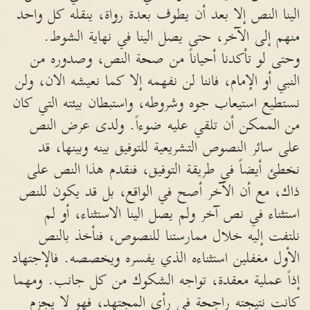
الينا النص إلا بعد أن يطوف بعدة رواة، ينقله كل واحد
منهم إلى الآخر، حتى يصل الينا في نهاية الشوط.
وحتى لو تأكدنا أحياناً من صحة النص، وصدوره من
النبي أو الإمام، فاننا لن نفهمه إلا كما نعيشه الان، ولن
نستطيع استيعاب جوه وشروطه، واستبطان بيئته التي كان
من الممكن أن تلقي عليه ضوءاً. ولدى عرض النص
على سائر النصوص التشريعية للتوفيق بينه وبينها، قد
نخطئ أيضاً في طريقة التوفيق، فنقدم هذا النص على
ذاك، مع أن الآخر أصح في الواقع، بل قد يكون للنص
استثناء في نص آخر ولم يصل الينا الاستثناء، أو لم
نلتفت إليه خلال ممارستنا للنصوص، فنأخذ بالنص
الأول مغفلين استثناءه الذي يفسره ويخصصه. فالإجتهاد
إذاً عملية معقدة، تواجه الشكوك من كل جانب. ومهما
كانت نتيجته راجحة في رأي المجتهد، فهو لا يجزم