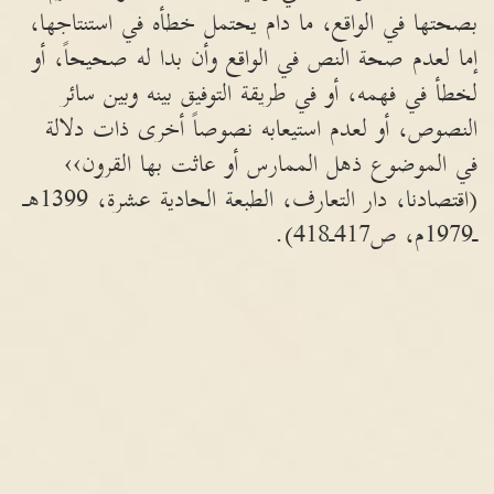
بصحتها في الواقع، ما دام يحتمل خطأه في استنتاجها،
إما لعدم صحة النص في الواقع وأن بدا له صحيحاً، أو
لخطأ في فهمه، أو في طريقة التوفيق بينه وبين سائر
النصوص، أو لعدم استيعابه نصوصاً أخرى ذات دلالة
في الموضوع ذهل الممارس أو عاثت بها القرون››
(اقتصادنا، دار التعارف، الطبعة الحادية عشرة، 1399هـ
ـ1979م، ص417ـ418).