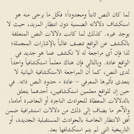
لما كان النص ثابتاً ومحدوداً؛ فكل ما يرجى منه هو
استكشاف دلالاته الضمنية دون انتظار المزيد، حيث لا
يوجد غيره. كذلك لما كانت دلالات النص المتعلقة
بالكشف عن الواقع تتصف غالباً بالإشارات المجملة؛
لذا فإن أي مراجعة له لا تكشف عما هو جديد في
الواقع عادة. وبالتالي فإن هناك معلماً استكشافياً واحداً
لدى النص، كما أن المراجعة الاستكشافية البيانية لا
يتعدى تأثيرها المعرفي – عادة - حدود النص ذاته. في
حين إن للواقع معلمين استكشافيين، أحدهما يتعلق
بالدلالات المعطاة للحوادث الناجزة أو الحاضرة أمامنا،
والآخر ما يضاف إلى ذلك من دلالات استشرافية ضمن
أفق الانتظار الخاصة بالحوادث المستقبلية الجديدة، أو
التاريخية التي لم يتم استكشافها بعد.