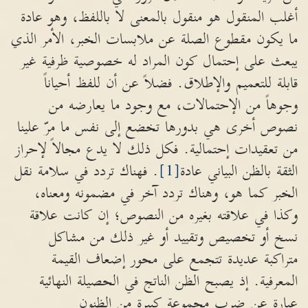
أغلب المنقول هو منقول بالمعنى لا باللفظ، وهو عادة
ما يكون مقطوع الصلة عن ملابسات الخبر، الأمر الذي
يبعث على إحتمال كون المراد له خصوصية ظرفية غير
قابلة للتعميم والإطلاق. فضلاً عن أن للفظ أحياناً
وجوهاً من الإحتمالات، مع وجود ما يعارضه من
نصوص أخرى هي بدورها تخضع إلى نفس ما مرّ علينا
من تعقيدات إحتمالية. فكل ذلك لا يدع مجالاً لإحراز
الثقة بالظن البياني عادة
[1]
. فهناك تردد في سلامة نقل
الخبر كما هو، وهناك تردد آخر في مضمونه ومعناه،
وكذا في علاقته بغيره من النصوص؛ إن كانت علاقة
نسخ أو تخصيص وتقييد أو غير ذلك من مشاكل
متراكبة عديدة تتجمع على محور إضعاف القيمة
المعرفية. إذ يصبح الظن الناتج في الحصيلة النهائية
عبارة عن ضرب مجموعة كبيرة من الظنون