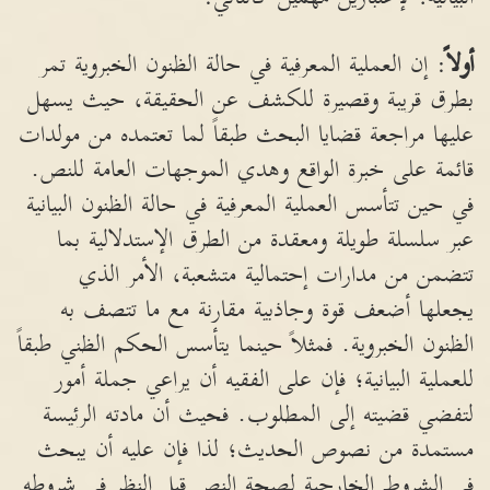
أولاً
: إن العملية المعرفية في حالة الظنون الخبروية تمر
بطرق قريبة وقصيرة للكشف عن الحقيقة، حيث يسهل
عليها مراجعة قضايا البحث طبقاً لما تعتمده من مولدات
قائمة على خبرة الواقع وهدي الموجهات العامة للنص.
في حين تتأسس العملية المعرفية في حالة الظنون البيانية
عبر سلسلة طويلة ومعقدة من الطرق الإستدلالية بما
تتضمن من مدارات إحتمالية متشعبة، الأمر الذي
يجعلها أضعف قوة وجاذبية مقارنة مع ما تتصف به
الظنون الخبروية. فمثلاً حينما يتأسس الحكم الظني طبقاً
للعملية البيانية؛ فإن على الفقيه أن يراعي جملة أمور
لتفضي قضيته إلى المطلوب. فحيث أن مادته الرئيسة
مستمدة من نصوص الحديث؛ لذا فإن عليه أن يبحث
في الشروط الخارجية لصحة النص قبل النظر في شروطه