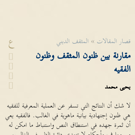
ع
قصار المقالات
»
المثقف الديني
مقارنة بين ظنون المثقف وظنون
الفقيه
يحيى محمد
لا شك أن النتائج التي تسفر عن العملية المعرفية للفقيه
هي ظنون إجتهادية بيانية ماهوية في الغالب. فالفقيه يعي
أن ثمرة جهده في استنطاق النص واستنباط ما امكن له
من معارف وأحكام لا تتعدى دائرة الظن في الغالب،