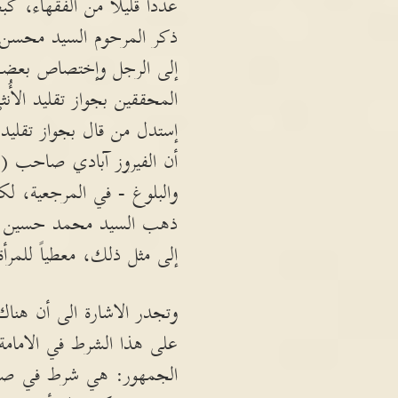
عدداً قليلاً من الفقهاء، ك
ذكر المرحوم السيد محسن ا
إلى الرجل وإختصاص بعضها 
المحققين بجواز تقليد الأُن
إستدل من قال بجواز تقليد ا
أن الفيروز آبادي صاحب (عن
والبلوغ - في المرجعية، ل
ذهب السيد محمد حسين فضل 
إلى مثل ذلك، معطياً للمرأة
وتجدر الاشارة الى أن هناك
على هذا الشرط في الامامة 
الجمهور: هي شرط في صحة ا