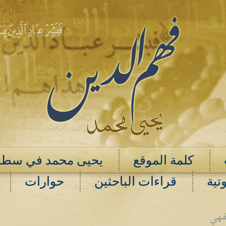
كلمة الموقع
يحيى محمد في سطو
تية
قراءات الباحثين
حوارات
فقهي