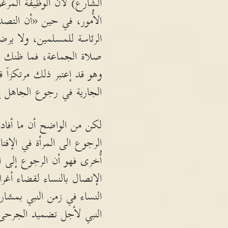
الشارع) لأن الوظيفة المرغو
الأُمور، في حين «أن التص
الرئاسة للمسلمين، ولا يرض
صلاة الجماعة، فما ظنك بك
وهو قد إعتبر ذلك مرتكزاً ق
الجارية في رجوع الجاهل إ
لكن من الواضح أن ما أفاده
الرجوع الى المرأة في الإفت
أُخرى فهو أن الرجوع إلى الم
الإتصال بالنساء لقضاء أغر
النساء في زمن النبي بمشا
النبي لأجل تضميد الجرحى