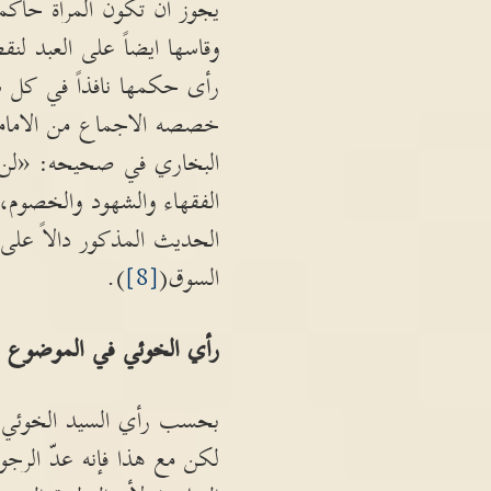
يجوز ان تكون المرأة حاكم
وقاسها ايضاً على العبد لن
رأى حكمها نافذاً في كل ش
خصصه الاجماع من الامامة 
البخاري في صحيحه: «لن يف
الفقهاء والشهود والخصوم، 
الحديث المذكور دالاً على
السوق(
[8]
).
رأي الخوئي في الموضوع
بحسب رأي السيد الخوئي أن 
لكن مع هذا فإنه عدّ الرجول