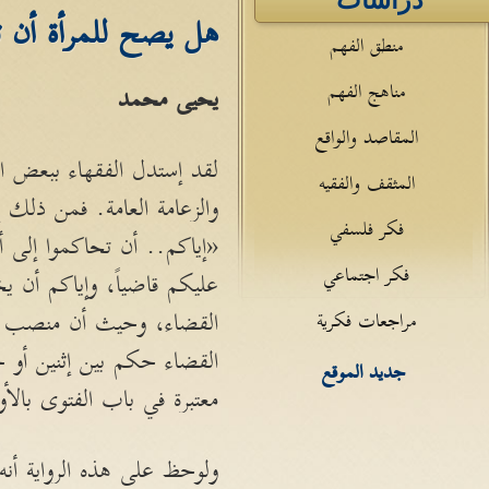
دراسات
هل يصح للمرأة أن تك
منطق الفهم
مناهج الفهم
يحيى محمد
المقاصد والواقع
لقد إستدل الفقهاء ببعض الأ
المثقف والفقيه
والزعامة العامة. فمن ذلك 
فكر فلسفي
«إياكم.. أن تحاكموا إلى أ
فكر اجتماعي
عليكم قاضياً، وإياكم أن 
القضاء، وحيث أن منصب الف
مراجعات فكرية
القضاء حكم بين إثنين أو ج
جديد الموقع
معتبرة في باب الفتوى بالأول
ولوحظ على هذه الرواية أنه