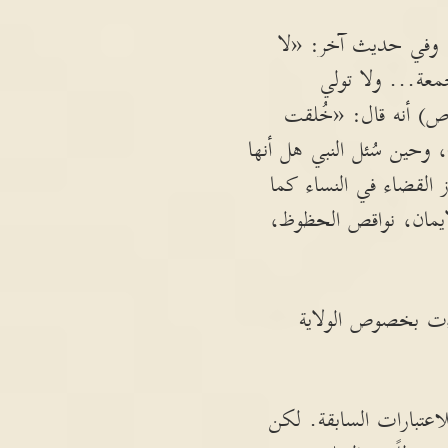
، وفي حديث آخر: «لا
معة... ولا تولي
ص) أنه قال: «خُلقت
 وحين سُئل النبي هل أنها
القضاء في النساء كما
لإيمان، نواقص الحظوظ،
اءت بخصوص الولاية
اعتبارات السابقة. لكن