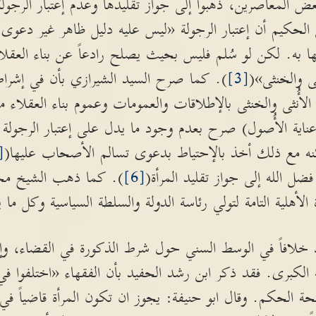
بعض المعاصرين، ذهبوا إلى جواز تقليدها وعدم إعتبار الرجولة
لحكيم أن إعتبار الرجولة «ليس عليه دليل ظاهر غير دعوى 
به. لكن لو سُلم فليس بحيث يصلح رادعاً عن بناء العقلا
ثى والخنثى»(
[3]
). كما صرح السيد الشيرازي بأن في إشراط ا
لأُنثى والخنثى بالإطلاقات والعمومات وعموم بناء العقلاء 
اية الأُصول) صرح بعدم وجود ما يدل على إعتبار الرجولة 
كنه مع ذلك أخذ بالإحتياط بدعوى تسالم الأصحاب عليها(
5]
الله إلى جواز تقليد المرأة(
[6]
). كما ذهب الشيخ م
 الأهلية التامة لتولي رئاسة الدولة والسلطة السياسية وكل ما
 خلافاً في الوسط السني حول شرط الذكورة في القضاء، وإن أ
الكبرى. فقد ذكر ابن رشد الحفيد بأن الفقهاء «اختلفوا في
لحكم. وقال ابو حنيفة: يجوز ان تكون المرأة قاضياً في ا