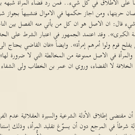
اً على الاطلاق في كل شيء.. فمن رد قضاء المرأة شبهه بق
قصان حريتها، ومن اجاز حكمها في الاموال فتشبيهاً بجواز شه
يء قال: ان الاصل هو ان كل من يأتي منه الفصل بين النا
الكبرى». وقد اعتمد الجمهور في اعتبار الشرط على الحدي
لح قوم ولوا أمرهم إمرأة». وايضاً «فان القاضي يحتاج الى
والمرأة في الاصل ممنوعة من المخالطة التي لا ضرورة لها».
 الخلافة لا القضاء، وروي ان عمر بن الخطاب ولى الشفاء -
مقتضى إطلاق الأدلة الشرعية والسيرة العقلائية عدم الفرق
ة شرطاً في المرجع دون أن يسوّغ تقليد المرأة، وذلك إستناد