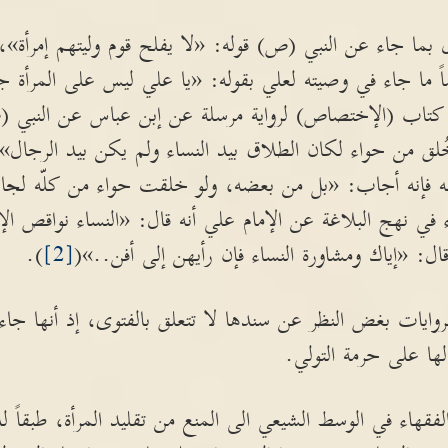
بما جاء عن النبي (ص) قوله: «لا يفلح قوم وليتهم إمرأة»
ضاً ما جاء في وصيته لعلي بقوله: «يا علي ليس على المرأة ج
 كتاب (الإختصاص) لرواية مرسلة عن إبن عباس عن النبي (
ُلق من حواء لكان الطلاق بيد النساء ولم يكن بيد الرجال»،
 فإنه أجاب: «بل من بعضه، ولو خلقت حواء من كلّه لجاز 
في نهج البلاغة عن الإمام علي أنه قال: «النساء نواقص ا
ال: «إياك ومشاورة النساء فإن رأيهن إلى أفن..»(
[2]
).
وايات بغض النظر عن سندها لا تتعلق بالفتوى، إذ أنها ج
لها على حرمة التولي.
هاء في الوسط الشيعي الى المنع من تقليد المرأة، طبقاً لل