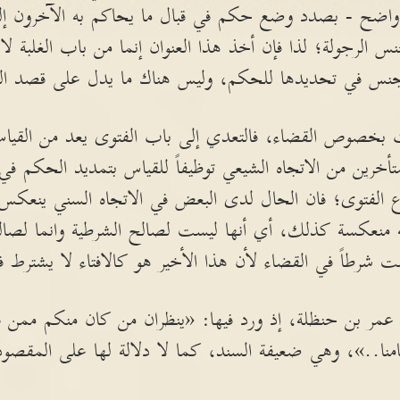
و واضح - بصدد وضع حكم في قبال ما يحاكم به الآخرون إل
 الرجولة؛ لذا فإن أخذ هذا العنوان إنما من باب الغلبة ل
لجنس في تحديدها للحكم، وليس هناك ما يدل على قصد الت
 بخصوص القضاء، فالتعدي إلى باب الفتوى يعد من القياس 
تأخرين من الاتجاه الشيعي توظيفاً للقياس بتمديد الحكم ف
الفتوى؛ فان الحال لدى البعض في الاتجاه السني ينعكس
فيه منعكسة كذلك، أي أنها ليست لصالح الشرطية وانما لصال
ت شرطاً في القضاء لأن هذا الأخير هو كالافتاء لا يشترط في
ة عمر بن حنظلة، إذ ورد فيها: «ينظران من كان منكم ممن 
امنا..»، وهي ضعيفة السند، كما لا دلالة لها على المقص