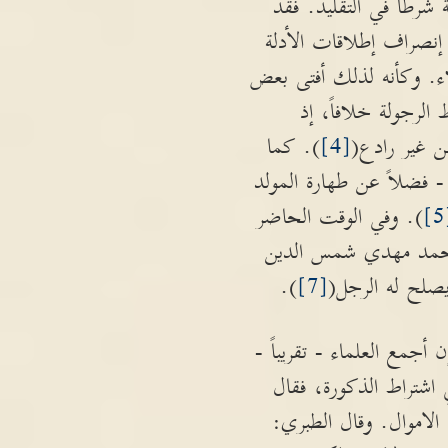
 شرطاً في التقليد. فقد
إنصراف إطلاقات الأدلة
ء. وكأنه لذلك أفتى بعض
لرجولة خلافاً، إذ
من غير رادع(
[4]
). كما
- فضلاً عن طهارة المولد
[
). وفي الوقت الحاضر
حمد مهدي شمس الدين
 يصلح له الرجل(
[7]
).
جمع العلماء - تقريباً -
 اشتراط الذكورة، فقال
لاموال. وقال الطبري: