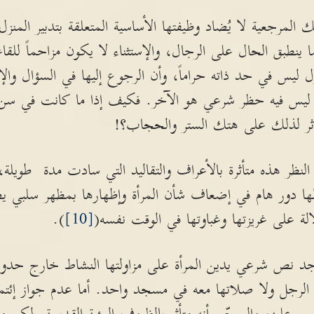
المرجعية لا يُضاد وظيفتها الأساسية المتعلقة بتدبير المنز
 ينطبق الحال على الرجال، والإستثناء لا يكون مزاحماً للقاعد
ل ليس في حد ذاته حراماً، وأن الرجوع إليها في السؤال وا
ساد ليس فيه حظر شرعي هو الآخر. فكيف إذا ما كانت في 
أثر لذلك على هتك الستر والحجاب؟!
النظر هذه متأثرة بالأعراف والتقاليد التي سادت مدة طويلة
 لها دور هام في إضعاف شأن المرأة وإظهارها بمظهر سلبي يص
لة على غريزتها وغباوتها في الوقت نفسه(
[10]
).
د نص شرعي يدين المرأة على مزاولتها النشاط خارج حدود ا
 الرجل ولا صلاتها معه في مسجد واحد. أما عدم جواز إئتم