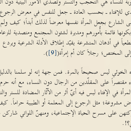
بة للنساء هي التحجب والتستر وتصدي الأُمور البيتية دون ال
دي للإفتاء ـ بحسب العادة ـ جعل للنفس في معرض الرجوع 
ى الشارع بجعل المرأة نفسها معرضاً لذلك أبداً؛ كيف ولم ي
ونها قائمة بأُمورهم ومديرة لشئون المجتمع ومتصدية للزعا
طعياً في أذهان المتشرعة يقيّد إطلاق الأدلة الشرعية ويردع ع
لى المختص؛ رجلاً كان أم إمرأة(
[9]
).
 الخوئي ليس صحيحاً بالمرة. فمن جهة إنه لو سلمنا بالدلي
اء مقتصراً على المقلّدين من الرجال دون النساء، مع أنه حرم
رأة في الإفتاء ليس فيه أيّ أثر من الآثار المضادة للستر وال
اض مشروعة؛ مثل الرجوع إلى المعلمة أو الطبيبة حراماً. ك
ركتهن على مسرح الحياة الإجتماعية، ومنهنّ اللواتي شاركن
؟!.