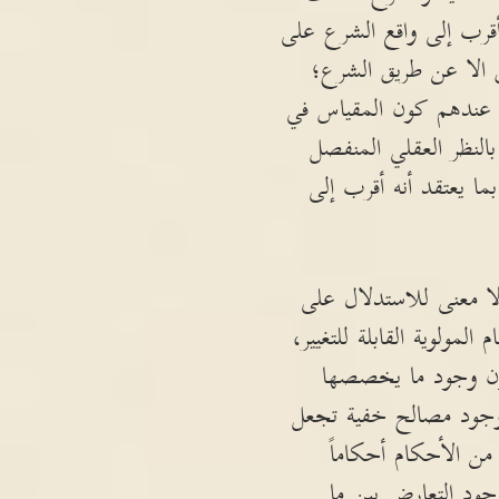
أقرب إلى واقع الشرع على
ق الا عن طريق الشرع؛
ه عندهم كون المقياس في
بالنظر العقلي المنفصل
 يعتقد أنه أقرب إلى
لا معنى للاستدلال على
مولوية القابلة للتغيير،
دون وجود ما يخصصها
 وجود مصالح خفية تجعل
ن الأحكام أحكاماً
وجود التعارض بين ما