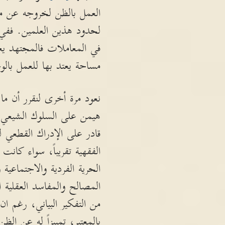
العمل بالظن لخروجه عن مو
لحدود هذين العلمين. ففي 
في المعاملات فالمجتهد يعول
مساحة يعتد بها للعمل بالو
نعود مرة أخرى لنقرر أن ما
هيمن على السلوك الشيعي من
قادر على الإدراك القطعي ل
الفقهية تقريباً، سواء كانت
الحرية الفردية والاجتماعية
المصالح والمفاسد العقلية
من التفكير البياني، رغم ا
بالمعتبر، تمييزاً له عن ال