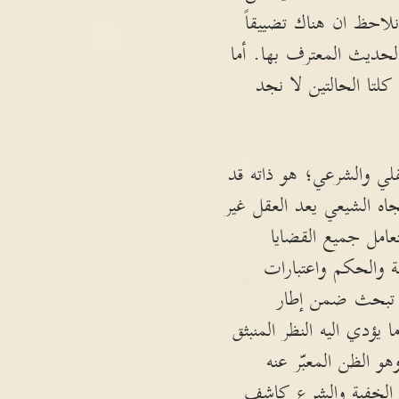
لاحظ ان هناك تضييقاً
لحديث المعترف بها. أما
كلتا الحالتين لا نجد
قلي والشرعي؛ هو ذاته قد
اه الشيعي يعد العقل غير
عامل جميع القضايا
ة والحكم واعتبارات
 لا تبحث ضمن إطار
ؤدي اليه النظر المنبثق
و الظن المعبّر عنه
لح الخفية والشرع كاشف