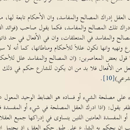
 العقل إدراك المصالح والمفاسد، وان الأحكام تابعة لها
 لإدراك تلك المصالح والمفاسد، فكما يقول صاحب (فوائد ال
لمصالح والمفاسد في المتعلقات، وان في الأفعال في حد ذات
 ونهيه وانها تكون عللاً للأحكام ومناطاتها، كما أنه لا سبي
 قول بعض المعاصرين: (ان المصالح والمفاسد علل للأحكام،
عل من الأفعال فلا بد من ان يكون للشارع حكم في ذلك ال
شرعي)
[10]
.
 على مصلحة الشيء أو فساده هو الضابط الوحيد المعول عليه
ظفر يقول: (اذا ادرك العقل المصلحة في شيء أو المفسدة ف
أو المفسدة العامتين اللتين يتساوى في إدراكها جميع العقلاء
 ان يحكم به الشارع على طبق حكم العقل، إذ يحتمل ان