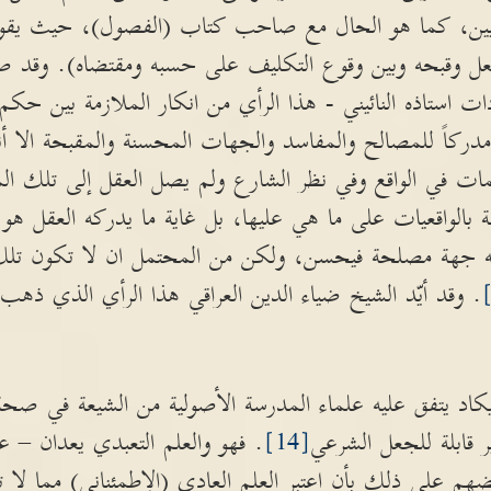
قليين، كما هو الحال مع صاحب كتاب (الفصول)، حيث يقو
فعل وقبحه وبين وقوع التكليف على حسبه ومقتضاه). وقد 
ات استاذه النائيني - هذا الرأي من انكار الملازمة بين ح
مدركاً للمصالح والمفاسد والجهات المحسنة والمقبحة الا 
ات في الواقع وفي نظر الشارع ولم يصل العقل إلى تلك الم
بالواقعيات على ما هي عليها، بل غاية ما يدركه العقل هو ا
له جهة مصلحة فيحسن، ولكن من المحتمل ان لا تكون تلك
. وقد أيّد الشيخ ضياء الدين العراقي هذا الرأي الذي ذه
اد يتفق عليه علماء المدرسة الأصولية من الشيعة في صحة 
 قابلة للجعل الشرعي
[14]
. فهو والعلم التعبدي يعدان – 
هم على ذلك بأن اعتبر العلم العادي (الإطمئناني) مما لا تش