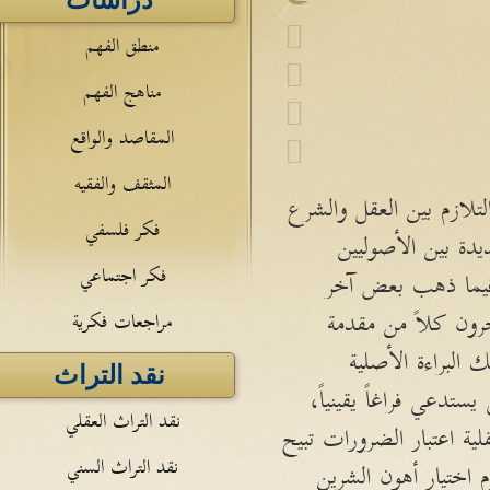
دراسات
منطق الفهم
مناهج الفهم
المقاصد والواقع
المثقف والفقيه
تلازم بين العقل والشرع
فكر فلسفي
دة بين الأصوليين
فكر اجتماعي
 فيما ذهب بعض آخر
ون كلاً من مقدمة
مراجعات فكرية
البراءة الأصلية
نقد التراث
تدعي فراغاً يقينياً،
نقد التراث العقلي
ية اعتبار الضرورات تبيح
نقد التراث السني
اختيار أهون الشرين