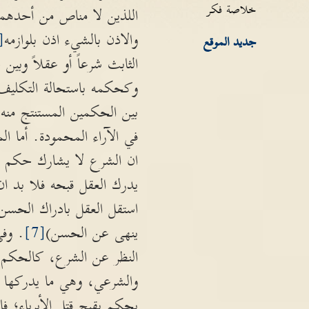
خلاصة فكر
اللذين لا مناص من أحدهما
والاذن بالشيء اذن بلوازمه
4]
جديد الموقع
الثابث شرعاً أو عقلاً وب
وكحكمه باستحالة التكليف ب
بين الحكمين المستنتج منه
في الآراء المحمودة. أما ا
ان الشرع لا يشارك حكم الع
يدرك العقل قبحه فلا بد ان
استقل العقل بادراك الحسن 
ينهى عن الحسن)
[7]
. وفي
النظر عن الشرع، كالحكم ب
والشرعي، وهي ما يدركها ا
يحكم بقبح قتل الأبرياء؛ 