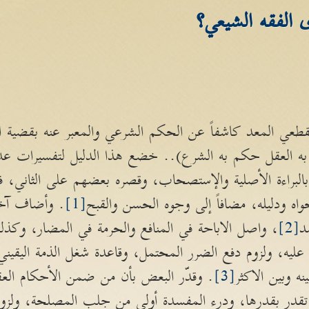
 الفقه الشيعي؟
طعي المعد كاشفاً عن الحكم الشرعي والمعبر عنه بقضية ال
به العقل حكم به الشرع).. خضع هذا الدليل لتفسيرات عدي
بالبراءة الأصلية والإستصحاب، وقصره بعضهم على الثاني،
ه ودليله، مضافاً إلى وجوه الحسن والقبح
[1]
. وأضاف آخر
د
[2]
، واصل الاباحة في المنافع والحرمة في المضار، وكذلك 
يه، ولزوم دفع الضرر المحتمل، وقاعدة شغل الذمة اليقيني يس
نه وبين الاكثر
[3]
. وقدّر البعض بأن من ضمن الأحكام العقل
قدر بقدرها، ودرء المفسدة أولى من جلب المصلحة، ولزوم 