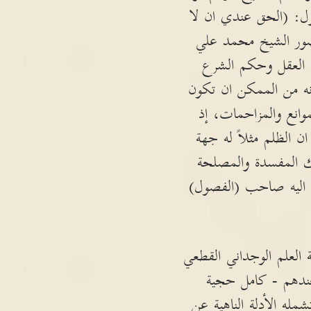
ل: (الحق عندي ان لا
صور الشيخ محمد علي
كم العقل وحكم الشرع
أنه من الممكن ان تكون
وانع والمزاحمات، إذ
ن الظلم مثلاً له جهة
 المفسدة والمصلحة
ب اليه صاحب (الفصول)
العلم الوجداني القطعي
عندهم - كامل حجية
مله الأدلة الناهية عن