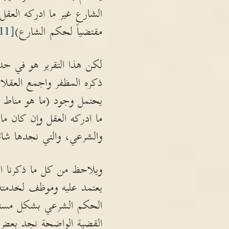
الشارع غير ما ادركه العقل
مقتضياً لحكم الشارع)
[11]
لكن هذا التقرير هو في حد
ذكره المظفر واجمع العقلاء
يحتمل وجود (ما هو مناط ل
ما ادركه العقل وإن كان م
والشرعي، والتي نجدها شائع
ويلاحظ من كل ما ذكرنا ان
يعتمد عليه وموظف لخدمته
الحكم الشرعي بشكل مستقل
القضية الواضحة نجد بعض ا