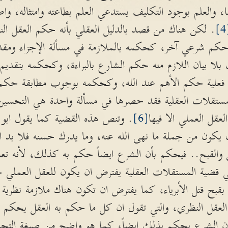
، والعلم بوجود التكليف يستدعي العلم بطاعته وامتثاله، 
[
. لكن هناك من قصد بالدليل العقلي بأنه حكم العقل الن
ين حكم شرعي آخر، كحكمه بالملازمة في مسألة الإجزاء ومق
لا بيان اللازم منه حكم الشارع بالبراءة، وكحكمه بتقديم 
 فعلية حكم الأهم عند الله، وكحكمه بوجوب مطابقة حكم ا
لمستقلات العقلية فقد حصرها في مسألة واحدة هي التحسين وال
قل العملي الا فيها
[6]
. وتنص هذه القضية كما يقول ابو 
 يكون من جملة ما نهى الله عنه، وما يدرك حسنه فلا بد ان
والقبح.. فيحكم بأن الشرع ايضاً حكم به كذلك، لأنه تعالى 
 قضية المستقلات العقلية يفترض ان يكون للعقل العملي 
قبح قتل الأبرياء، كما يفترض ان تكون هناك ملازمة نظرية 
لعقل النظري، والتي تقول ان كل ما حكم به العقل يحكم به
فإن الشرع يحكم بذلك ايضاً، كما هو واضح من صيغة التحر