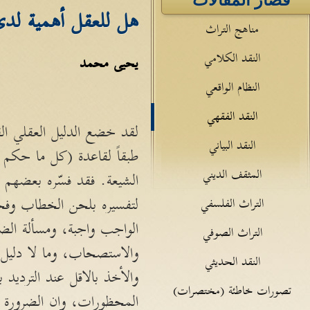
قصار المقالات
هل للعقل أهمية لدى
مناهج التراث
النقد الكلامي
يحيى محمد
النظام الواقعي
النقد الفقهي
لقد خضع الدليل العقلي الق
النقد البياني
طبقاً لقاعدة (كل ما حكم 
المثقف الديني
الشيعة. فقد فسّره بعضهم 
لتفسيره بلحن الخطاب وفحوا
التراث الفلسفي
الواجب واجبة، ومسألة الض
التراث الصوفي
والاستصحاب، وما لا دليل عل
النقد الحديثي
والأخذ بالاقل عند الترديد بي
تصورات خاطئة (مختصرات)
المحظورات، وان الضرورة ت