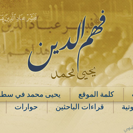
كلمة الموقع
يحيى محمد في سطو
تية
قراءات الباحثين
حوارات
فقهي