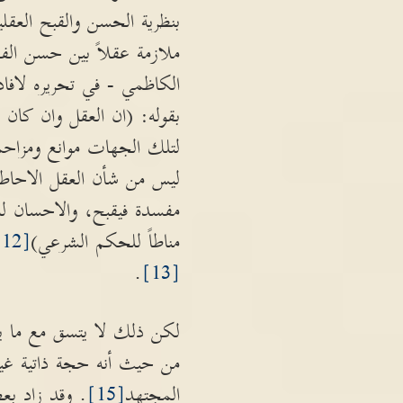
بنظرية الحسن والقبح الع
ملازمة عقلاً بين حسن ال
الكاظمي - في تحريره لافاد
بقوله: (ان العقل وان كان 
لتلك الجهات موانع ومزاحم
ليس من شأن العقل الاحاطة 
مفسدة فيقبح، والاحسان 
مناطاً للحكم الشرعي)
[12]
.
[13]
لكن ذلك لا يتسق مع ما يك
من حيث أنه حجة ذاتية غير
المجتهد
[15]
. وقد زاد بعض