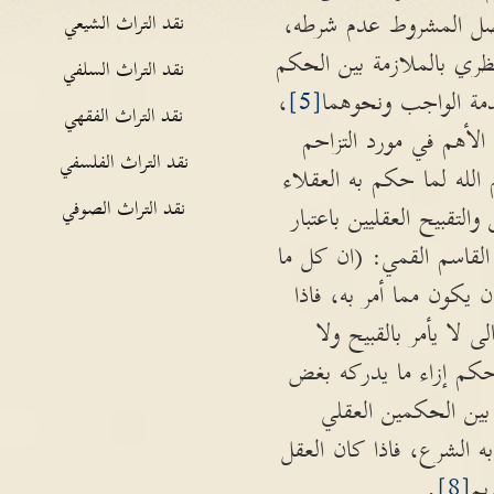
واصل المشروط عدم شرطه،
نقد التراث الشيعي
ظري بالملازمة بين الحكم
نقد التراث السلفي
دمة الواجب ونحوهما
[5]
،
نقد التراث الفقهي
الأهم في مورد التزاحم
نقد التراث الفلسفي
لله لما حكم به العقلاء
نقد التراث الصوفي
تقبيح العقليين باعتبار
القاسم القمي: (ان كل ما
 يكون مما أمر به، فاذا
لا يأمر بالقبيح ولا
حكم إزاء ما يدركه بغض
بين الحكمين العقلي
 الشرع، فاذا كان العقل
يم
[8]
.