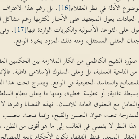
ضوع الأدلة في نظر العقلاء
[16]
. بل رغم هذا الاعتراف ن
العبادات يعول المجتهد على الأخبار لكثرتها رغم مشاكل ا
 على القواعد الأصولية والكبريات الواردة فيها
[17]
. وفي 
جدان العقلي المستقل، ومنه ذلك المزود بخبرة الواقع.
 صوّره الشيخ الكاظمي من انكار الملازمة بين الحكمين الع
 الناحية العملية، بل وعلى السلوك الإسلامي قاطبة. فالإتج
لمصالح والمفاسد الحقيقية في الواقع. ويندرج تحت هذا الت
 بسيطة عادية، أو عظيمة خطيرة، ومنها ما يتعلق بنظام السلط
 والتعامل مع الحقوق العامة للانسان. فهذه القضايا وغيرها
 المندرجة تحت عنوان الحسن والقبح، وإنما تبحث بحسب ما ي
ن هذا النظر لا يفضي في الغالب إلى ما هو أقوى من الظن، وه
ظن العقلي المبعد. فبنظر الفقهاء تكون الأحكام تابعة للمصا