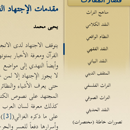
قصار المقالات
مقدمات الإجتهاد ال
مناهج التراث
النقد الكلامي
يحيى محمد
النظام الواقعي
يتوقف الاجتهاد لدى الاتجا
النقد الفقهي
القرآن ومعرفة الأخبار بمتو
النقد البياني
وأيضاً التهدي إلى مواضع ا
المثقف الديني
لا يجوز الإجتهاد إلا لمن 
حتى يعرف الأشياء والنظائر 
التراث الفلسفي
المجتهد على نصوص الكتاب و
التراث الصوفي
كذلك معرفة لسان العرب وال
النقد الحديثي
على ما ذكره الغزالي(
[3]
).
تصورات خاطئة (مختصرات)
وأسرارها دفعاً للعسر والحر