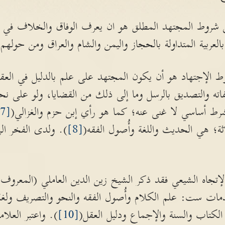
شروط المجتهد المطلق هو ان يعرف الوفاق والخلاف في 
ربية المتداولة بالحجاز واليمن والشام والعراق ومن حولهم
الإجتهاد هو أن يكون المجتهد على علم بالدليل في العقائ
اته والتصديق بالرسل وما إلى ذلك من القضايا، ولو على نح
 أساسي لا غنى عنه؛ كما هو رأي إبن حزم والغزالي(
[7]
ثة؛ هي الحديث واللغة وأُصول الفقه(
[8]
). ولدى الفخر الر
لإتجاه الشيعي فقد ذكر الشيخ زين الدين العاملي (المعروف ب
دمات ست: علم الكلام وأُصول الفقه والنحو والتصريف ولغة 
 الكتاب والسنة والإجماع ودليل العقل(
[10]
). واعتبر العلا