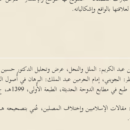
لعلاقتها بالواقع وإشكالياته.
عبد الكريم: الملل والنحل، عرض وتحليل الدكتور حسين جم
87. كما انظر: الجويني، إمام الحرمين عبد الملك: البرهان في أُص
 مطابع الدوحة الحديثة، الطبعة الأُولى، 1399هـ، ج2، ص32.
مقالات الإسلاميين وإختلاف المصلين، عُني بتصحيحه هـ. ر