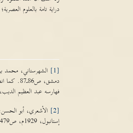
دراية تامة بالعلوم العصرية؛ 
[1]
الشهرستاني، محمد بن 
دمشق، ص86ـ
فهارسه عبد العظيم الديب، طبع في
[2]
الأشعري، أبو الحسن: 
إستانبول، 1929م، ص479.