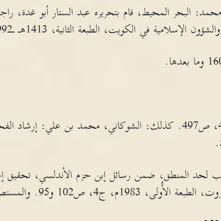
مد: البحر المحيط، قام بتحريره عبد الستار أبو غدة، راجعه
إسلامية في الكويت، الطبعة الثانية، 1413هـ ـ1992م، ج6، ص991ـ204.
الإحكام للآمدي، ج4، ص497. كذلك: الشوكاني، محمد بن علي: إر
ريب لحد المنطق، ضمن رسائل إبن حزم الأندلسي، تحقيق 
م، ج4، ص102 و95. والمستصفى، ج2، ص351ـ352.