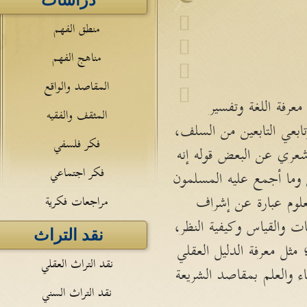
دراسات
منطق الفهم
مناهج الفهم
المقاصد والواقع
عرفة اللغة وتفسير
المثقف والفقيه
تابعي التابعين من السلف،
فكر فلسفي
شعري عن البعض قوله إنه
فكر اجتماعي
 وما أجمع عليه المسلمون
لوم عبارة عن إشراف
مراجعات فكرية
ت والقياس وكيفية النظر،
نقد التراث
ثل معرفة الدليل العقلي
نقد التراث العقلي
 والعلم بمقاصد الشريعة
نقد التراث السني