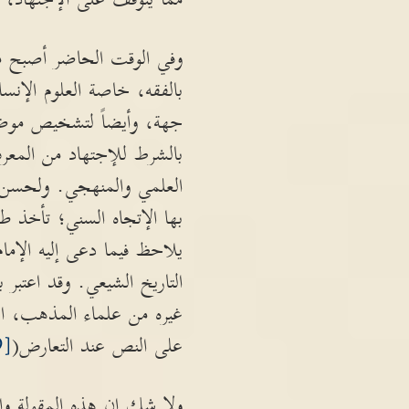
وفي الوقت الحاضر أصبح من 
بالفقه، خاصة العلوم الإنس
جهة، وأيضاً لتشخيص موضو
بالشرط للإجتهاد من المعرفة
العلمي والمنهجي. ولحسن ا
بها الإتجاه السني؛ تأخذ ط
يلاحظ فيما دعى إليه الإما
التاريخ الشيعي. وقد اعتبر
غيره من علماء المذهب، است
على النص عند التعارض(
[19]
ولا شك ان هذه المقولة وا