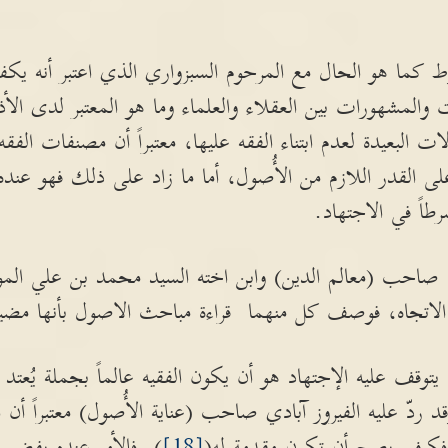
ما هو الحال مع المرحوم السبزواري الذي اعتبر أنه يكف
 والمشهورات بين العقلاء والعلماء وما هو المعتبر لدى الأذ
لات البعيدة لعدم ابتناء الفقه عليها، معتبراً أن مصنفات الف
على القدر اللازم من الأُصول، أما ما زاد على ذلك فهو عند
طاً في الاجتهاد.
 صاحب (معالم الدين) وابن اخته السيد محمد بن علي ا
 الاتجاه، فوصف كل منهما قراءة مباحث الاصول بأنها مضي
توقف عليه الإجتهاد هو أن يكون الفقيه عالماً بجملة يُعتد به
 ردّ عليه الفيروز آبادي صاحب (عناية الأُصول) معتبراً أن 
 فكيف يصح أن تكون مقدمة له(
[18]
). فالأمر عنده يفضي 