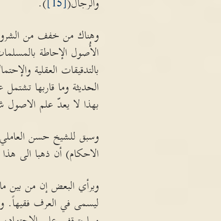
والرجال(
[15]
).
وهناك من خفف من الشروط ك
الأُصول الإحاطة بالمسلمات
بالتدقيقات العقلية والإحتما
الحديثة وما قاربها تشتمل 
بهذا لا يعدّ علم الاصول شر
وسبق للشيخ حسن العاملي
الاحكام) أن ذهبا الى هذا
وبرأي البعض إن من بين ما ي
ليسمى في العرف فقيهاً. وقد
مما يتوقف على الإجتهاد،