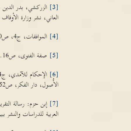
[3]
الزركشي، بدر الدين مح
العاني، نشر وزارة الأوقاف والشؤون ال
[4]
الموافقات، ج4، ص160 وما بعدها.
[5]
صفة الفتوى، ص16.
[6]
الأُصول، دار الفكر، ص52.
[7]
إبن حزم: رسالة التق
العربية للدراسات والنشر ببيروت، الطبعة الأُولى، 1983