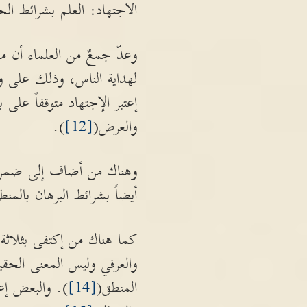
الاجتهاد: العلم بشرائط الح
وعدّ جمعٌ من العلماء أن من
لهداية الناس، وذلك على و
إعتبر الإجتهاد متوقفاً عل
والعرض(
[12]
).
وهناك من أضاف إلى ضمن ال
أيضاً بشرائط البرهان بالم
كما هناك من إكتفى بثلاثة ع
والعرفي وليس المعنى الحقي
المنطق(
[14]
). والبعض إعت