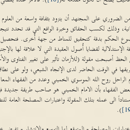
الضروري على المجتهد أن يتزود بثقافة واسعة من العلوم ال
انية، وذلك لكسب الحقائق وخبرة الواقع التي قد تحدد نتيج
ع الحكم بدقة كتحقيق للمناط من جهة أُخرى. فتحصيل مثل
 الإستدلالية لقضايا أُصول العقيدة التي لا علاقة لها بالإج
لحظ أصبحت مقولة (للأزمان تأثير على تغيير الفتاوى والأ
ريقها في الوقت الحاضر لدى الإتجاه الشيعي، ولو على نطاق
م الراحل روح الله الموسوي الخميني وعدد من الفقهاء المعا
 بعض الفقهاء بأن الامام الخميني هو صاحب طريقة جديدة في
ناداً الى عمله بتلك المقولة واعتبارات المصلحة العامة للن
).
عتبارات المصلحة - المتوقع لها التوسع والإنتشار - تفرض 