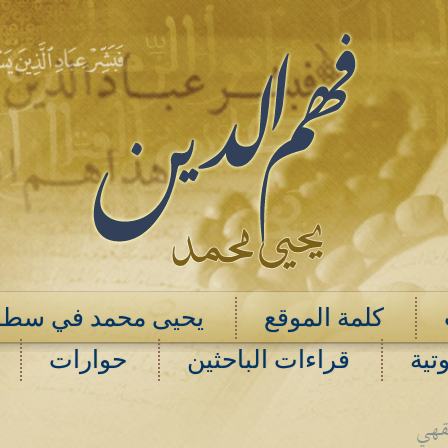
كلمة الموقع
يحيى محمد في سطو
تية
قراءات الباحثين
حوارات
فقهي