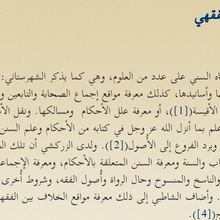
فقهي
ه السني على عدد من العلوم، وهي كما يذكر الشهرستاني: م
نها وأسانيدها، كذلك معرفة مواقع إجماع الصحابة والتابعين و
لأقيسة(
[1]
)، أو معرفة علل الأحكام ومسالكها. ونقل الأ
علم بما أنزل الله عز وجل في كتابه من الأحكام وعلم السنن
ويرد الفروع إلى الأُصول(
[2]
). ولدى الزركشي أن تلك الع
السنة ومعرفة السنن المتعلقة بالأحكام، ومعرفة الإجماعا
ناسخ والمنسوخ وحال الرواة وأُصول الفقه، وشروط أُخرى؛ م
 وأضاف الشاطبي إلى ذلك معرفة مواقع الخلاف بين الفقهاء
ج(
[4]
).