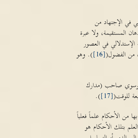
ي في الإجتهاد من
هان المستقيمة، ولا عبرة
قه الإستدلالي في العصور
ه من الفضول(
[16]
). وهو
لموسوي صاحب (مدارك
عة للوقت(
[17]
).
ا من الأحكام علماً فعلياً
العلم بتلك الأحكام هو
إلى الدور أو التسلسل.