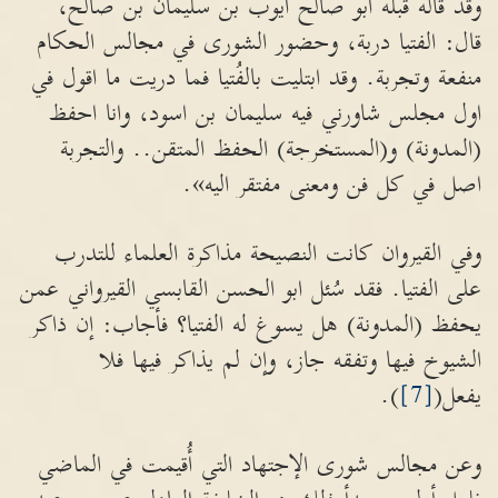
وقد قاله قبله ابو صالح ايوب بن سليمان بن صالح،
قال: الفتيا دربة، وحضور الشورى في مجالس الحكام
منفعة وتجربة. وقد ابتليت بالفُتيا فما دريت ما اقول في
اول مجلس شاورني فيه سليمان بن اسود، وانا احفظ
(المدونة) و(المستخرجة) الحفظ المتقن.. والتجربة
اصل في كل فن ومعنى مفتقر اليه».
وفي القيروان كانت النصيحة مذاكرة العلماء للتدرب
على الفتيا. فقد سُئل ابو الحسن القابسي القيرواني عمن
يحفظ (المدونة) هل يسوغ له الفتيا؟ فأجاب: إن ذاكر
الشيوخ فيها وتفقه جاز، وإن لم يذاكر فيها فلا
يفعل(
[7]
).
وعن مجالس شورى الإجتهاد التي أُقيمت في الماضي