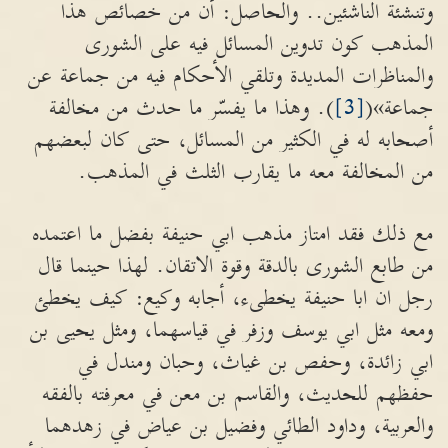
وتنشئة الناشئين.. والحاصل: أن من خصائص هذا
المذهب كون تدوين المسائل فيه على الشورى
والمناظرات المديدة وتلقي الأحكام فيه من جماعة عن
جماعة»(
[3]
). وهذا ما يفسّر ما حدث من مخالفة
أصحابه له في الكثير من المسائل، حتى كان لبعضهم
من المخالفة معه ما يقارب الثلث في المذهب.
مع ذلك فقد امتاز مذهب ابي حنيفة بفضل ما اعتمده
من طابع الشورى بالدقة وقوة الاتقان. لهذا حينما قال
رجل ان ابا حنيفة يخطىء، أجابه وكيع: كيف يخطئ
ومعه مثل ابي يوسف وزفر في قياسهما، ومثل يحيى بن
ابي زائدة، وحفص بن غياث، وحبان ومندل في
حفظهم للحديث، والقاسم بن معن في معرفته بالفقه
والعربية، وداود الطائي وفضيل بن عياض في زهدهما