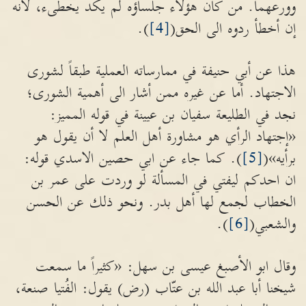
وورعهما. من كان هؤلاء جلساؤه لم يكد يخطىء، لأنه
إن أخطأ ردوه الى الحق(
[4]
).
هذا عن أبي حنيفة في ممارساته العملية طبقاً لشورى
الاجتهاد. أما عن غيره ممن أشار الى أهمية الشورى؛
نجد في الطليعة سفيان بن عيينة في قوله المميز:
«إجتهاد الرأي هو مشاورة أهل العلم لا أن يقول هو
برأيه»(
[5]
). كما جاء عن ابي حصين الاسدي قوله:
ان احدكم ليفتي في المسألة لو وردت على عمر بن
الخطاب لجمع لها أهل بدر. ونحو ذلك عن الحسن
والشعبي(
[6]
).
وقال ابو الأصبغ عيسى بن سهل: «كثيراً ما سمعت
شيخنا أبا عبد الله بن عتّاب (رض) يقول: الفُتيا صنعة،