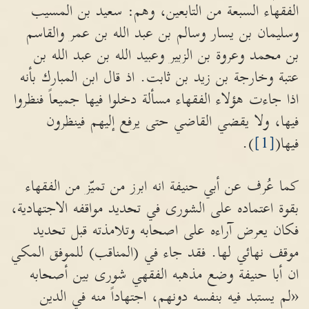
الفقهاء السبعة من التابعين، وهم: سعيد بن المسيب
وسليمان بن يسار وسالم بن عبد الله بن عمر والقاسم
بن محمد وعروة بن الزبير وعبيد الله بن عبد الله بن
عتبة وخارجة بن زيد بن ثابت. اذ قال ابن المبارك بأنه
اذا جاءت هؤلاء الفقهاء مسألة دخلوا فيها جميعاً فنظروا
فيها، ولا يقضي القاضي حتى يرفع إليهم فينظرون
فيها(
[1]
).
كما عُرف عن أبي حنيفة انه ابرز من تميّز من الفقهاء
بقوة اعتماده على الشورى في تحديد مواقفه الاجتهادية،
فكان يعرض آراءه على اصحابه وتلامذته قبل تحديد
موقف نهائي لها. فقد جاء في (المناقب) للموفق المكي
ان أبا حنيفة وضع مذهبه الفقهي شورى بين أصحابه
«لم يستبد فيه بنفسه دونهم، اجتهاداً منه في الدين