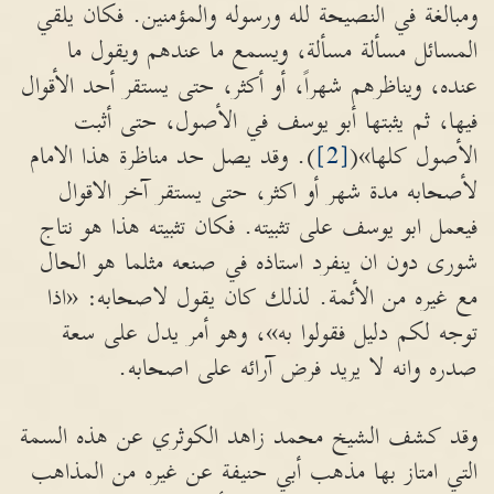
ومبالغة في النصيحة لله ورسوله والمؤمنين. فكان يلقي
المسائل مسألة مسألة، ويسمع ما عندهم ويقول ما
عنده، ويناظرهم شهراً، أو أكثر، حتى يستقر أحد الأقوال
فيها، ثم يثبتها أبو يوسف في الأصول، حتى أثبت
الأصول كلها»(
[2]
). وقد يصل حد مناظرة هذا الامام
لأصحابه مدة شهر أو اكثر، حتى يستقر آخر الاقوال
فيعمل ابو يوسف على تثبيته. فكان تثبيته هذا هو نتاج
شورى دون ان ينفرد استاذه في صنعه مثلما هو الحال
مع غيره من الأئمة. لذلك كان يقول لاصحابه: «اذا
توجه لكم دليل فقولوا به»، وهو أمر يدل على سعة
صدره وانه لا يريد فرض آرائه على اصحابه.
وقد كشف الشيخ محمد زاهد الكوثري عن هذه السمة
التي امتاز بها مذهب أبي حنيفة عن غيره من المذاهب