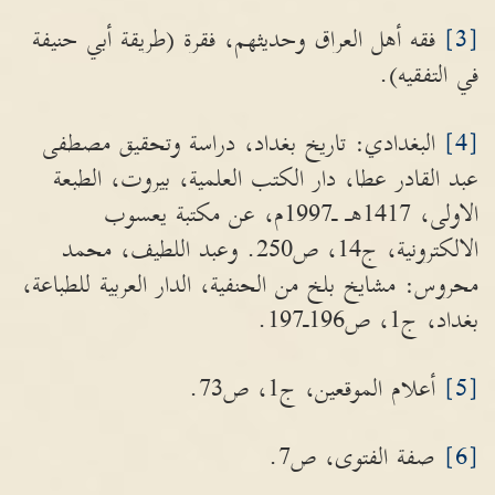
[3]
فقه أهل العراق وحديثهم، فقرة (طريقة أبي حنيفة
في التفقيه).
[4]
البغدادي: تاريخ بغداد، دراسة وتحقيق مصطفى
عبد القادر عطا، دار الكتب العلمية، بيروت، الطبعة
الاولى، 1417هـ ـ1997م، عن مكتبة يعسوب
الالكترونية، ج14، ص250. وعبد اللطيف، محمد
محروس: مشايخ بلخ من الحنفية، الدار العربية للطباعة،
بغداد، ج1، ص196ـ197.
[5]
أعلام الموقعين، ج1، ص73.
[6]
صفة الفتوى، ص7.