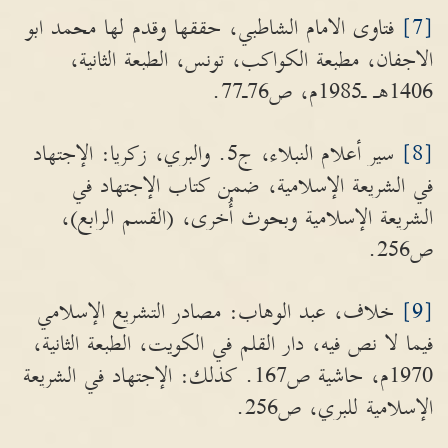
[7]
فتاوى الامام الشاطبي، حققها وقدم لها محمد ابو
الاجفان، مطبعة الكواكب، تونس، الطبعة الثانية،
1406هـ ـ1985م، ص76ـ77.
[8]
سير أعلام النبلاء، ج5. والبري، زكريا: الإجتهاد
في الشريعة الإسلامية، ضمن كتاب الإجتهاد في
الشريعة الإسلامية وبحوث أُخرى، (القسم الرابع)،
ص256.
[9]
خلاف، عبد الوهاب: مصادر التشريع الإسلامي
فيما لا نص فيه، دار القلم في الكويت، الطبعة الثانية،
1970م، حاشية ص167. كذلك: الإجتهاد في الشريعة
الإسلامية للبري، ص256.