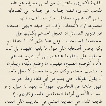
الفقهية الاخرى، فاعتبر ان من أجلى مميزاته هو «انه
مذهب شورى، تلقته جماعة عن جماعة الى الصحابة
رضي الله عنهم، بخلاف سائر المذاهب، فانها
مجموعة آراء لأئمتها». وكان ابو حنيفة «ينهى اصحابه
عن تدوين المسائل اذا تعجل احدهم بكتابتها قبل
تمحيصها كما يجب.. ومن هذا يظهر أن أبا حنيفة لم
يكن يحمل أصحابه على قبول ما يلقيه عليهم، بل كان
يحملهم على إبداء ما عندهم، إلى أن يتضح عندهم
الأمر، كوضح الصبح، فيقبلون ما وضح دليله، وينبذون
ما سقطت حجته، وكان يقول ما معناه: لا يحل لأحد
أن يقول بقولنا، حتى يعلم من أين قلنا، وهذا هو سر
ظهور مذهبه في الخافقين، ظهوراً لم يعهد له مثيل، وهو
السبب الأصلي لبراعة المتفقهين عليه، وكثرتهم، إذ
طريقته تلك هي الطريقة المثلى في التدريب على الفقه،