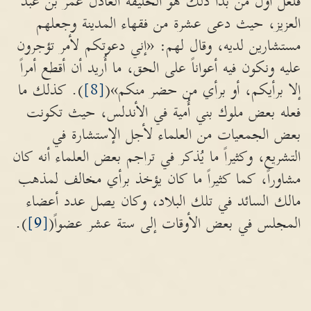
فلعل أول من بدأ ذلك هو الخليفة العادل عمر بن عبد
العزيز، حيث دعى عشرة من فقهاء المدينة وجعلهم
مستشارين لديه، وقال لهم: «إني دعوتكم لأمر تؤجرون
عليه ونكون فيه أعواناً على الحق، ما أُريد أن أقطع أمراً
إلا برأيكم، أو برأي من حضر منكم»(
[8]
). كذلك ما
فعله بعض ملوك بني أُمية في الأندلس، حيث تكونت
بعض الجمعيات من العلماء لأجل الإستشارة في
التشريع، وكثيراً ما يُذكر في تراجم بعض العلماء أنه كان
مشاوراً، كما كثيراً ما كان يؤخذ برأي مخالف لمذهب
مالك السائد في تلك البلاد، وكان يصل عدد أعضاء
المجلس في بعض الأوقات إلى ستة عشر عضواً(
[9]
).