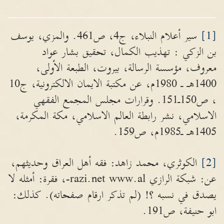
[1]
سير أعلام النبلاء، ج4، ص461. والمزي، يوسف
بن الزكي : تهذيب الكمال، تحقيق بشار عواد
معروف، مؤسسة الرسالة، بيروت، الطبعة الأولى،
1400هـ ـ 1980م، عن مكتبة الايمان الالكترونية، ج10
، ص150ـ151. وقرارات مجلس المجمع الفقهي
الاسلامي، نشر رابطة العالم الاسلامي، مكة المكرمة،
1405هـ ـ1985م، ص159.
[2]
الكوثري، محمد زاهد: فقه أهل العراق وحديثهم،
عن: شبكة الرازي razi.net www.al-، فقرة: أمثله لا
يصدق في نسبه ؟! (لم تذكر ارقام صفحاته). كذلك:
ابو حنيفة، ص191.