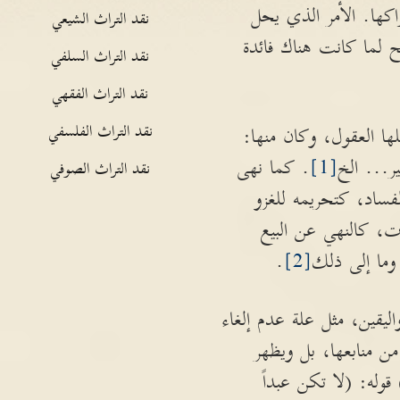
اكها. الأمر الذي يحل
نقد التراث الشيعي
ح لما كانت هناك فائدة
نقد التراث السلفي
نقد التراث الفقهي
نقد التراث الفلسفي
ا العقول، وكان منها:
ر... الخ
[1]
. كما نهى
نقد التراث الصوفي
فساد، كتحريمه للغزو
ات، كالنهي عن البيع
 وما إلى ذلك
[2]
.
ليقين، مثل علة عدم إلغاء
من منابعها، بل ويظهر
وله: (لا تكن عبداً