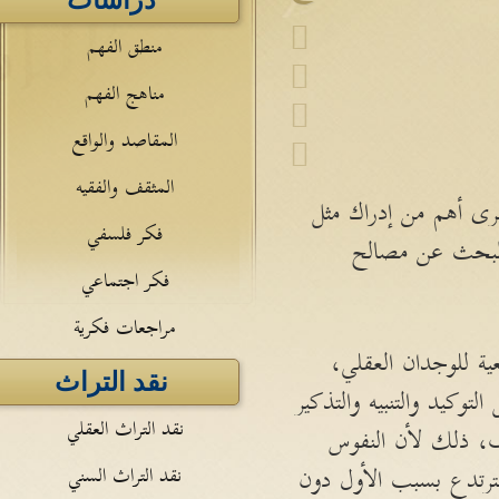
دراسات
منطق الفهم
مناهج الفهم
المقاصد والواقع
المثقف والفقيه
رى أهم من إدراك مثل
فكر فلسفي
والبحث عن مصالح
فكر اجتماعي
مراجعات فكرية
ية للوجدان العقلي،
نقد التراث
وكيد والتنبيه والتذكير
نقد التراث العقلي
، ذلك لأن النفوس
ترتدع بسبب الأول دون
نقد التراث السني