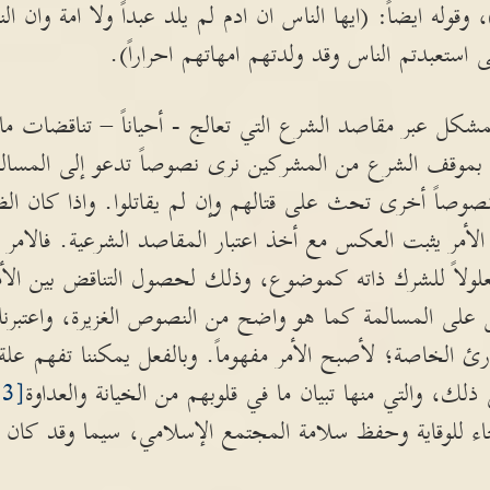
 وقوله ايضاً: (ايها الناس ان ادم لم يلد عبداً ولا امة وان 
استعبدتم الناس وقد ولدتهم امهاتهم احراراً).
ل عبر مقاصد الشرع التي تعالج - أحياناً – تناقضات ما
لق بموقف الشرع من المشركين نرى نصوصاً تدعو إلى المسالمة
 نصوصاً أخرى تحث على قتالهم وإن لم يقاتلوا. واذا كان ا
 الأمر يثبت العكس مع أخذ اعتبار المقاصد الشرعية. فالامر
لولاً للشرك ذاته كموضوع، وذلك لحصول التناقض بين الأ
ل على المسالمة كما هو واضح من النصوص الغزيرة، واعتبرنا 
 الخاصة؛ لأصبح الأمر مفهوماً. وبالفعل يمكننا تفهم علة 
ك، والتي منها تبيان ما في قلوبهم من الخيانة والعداوة
[3]
اء للوقاية وحفظ سلامة المجتمع الإسلامي، سيما وقد كان فتي