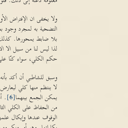
معلومة دعته إلى ذلك. فل
ولا يخفى ان الإفتراض الأو
التضحية به لمجرد وجود ب
بلا ضابط يمحورها. كذلك ل
لذا ليس لنا من سبيل الا 
حكم الكلي، سواء كنّا على
وسبق للشاطبي أن أكد بأنه ل
لا ينتظم منها كلي ليعارض 
يمكن الجمع بينهما
[6]
. أ
من الحفاظ على الكلي الثاب
الوقوف عندها وإيكال علمها
بكلياتها. وهو أمر منكر وم