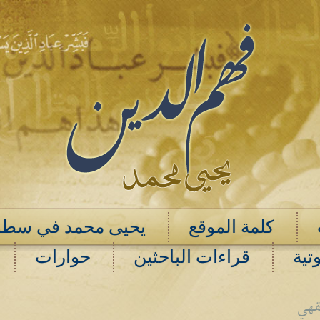
كلمة الموقع
يحيى محمد في سطو
تية
قراءات الباحثين
حوارات
فقهي