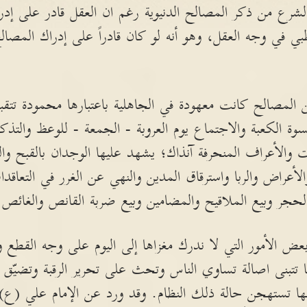
الشرع من ذكر المصالح الدنيوية رغم ان العقل قادر على إدر
 في وجه العقل، وهو أنه لو كان قادراً على إدراك المصال
لمصالح كانت معهودة في الجاهلية باعتبارها محمودة تتقبله
وة الكعبة والاجتماع يوم العروبة - الجمعة - للوعظ والتذكي
والأعراف المنحرفة آنذاك؛ يشهد عليها الوجدان بالقبح وال
الأعراض والربا واسترقاق المدين والنهي عن الغرر في التعاقد
ء الحجر وبيع الملاقيح والمضامين وبيع ضربة القانص والغائص
ض الأمور التي لا ندرك مغزاها إلى اليوم على وجه القطع وا
ها تتبنى اصالة تساوي الناس وتحث على تحرير الرقبة وتضيّق 
ها تستهجن حالة ذلك النظام. وقد ورد عن الإمام علي (ع) ق