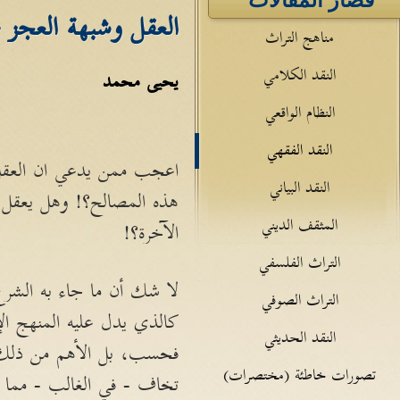
قصار المقالات
العقل وشبهة العجز 
مناهج التراث
النقد الكلامي
يحيى محمد
النظام الواقعي
النقد الفقهي
اعجب ممن يدعي ان العقل ع
النقد البياني
هذه المصالح؟! وهل يعقل 
المثقف الديني
الآخرة؟!
التراث الفلسفي
لا شك أن ما جاء به الشرع 
التراث الصوفي
كالذي يدل عليه المنهج الإ
النقد الحديثي
فحسب، بل الأهم من ذلك م
تصورات خاطئة (مختصرات)
تخاف - في الغالب - مما ي