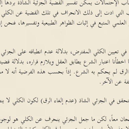
اب الإحتمالات يمكن تفسير القضية الجزئية الشاذة بردها إ
التي ادت إلى ذلك الانحراف في تلك القضية عن الكلي. وا
لعلمي المتبع في إثبات الظواهر الطبيعية وتفسيرها، فنحن 
ي تعيين الكلي المفترض، بدلالة عدم انطباقه على الجزئي ال
طأنا اعتبار الشرع يطابق العقل ويلازم قراره، بدلالة قضيتن
 الرق لم يحكم به الشرع. إذاً بحسب هذه الفرضية أنه لا مل
فة عن الآخر.
 متحقق في الجزئي الشاذ (عدم إلغاء الرق) لكون الكلي لا ين
حيحان معاً، لكن ما جعل الجزئي ينحرف عن الكلي هو لوجو