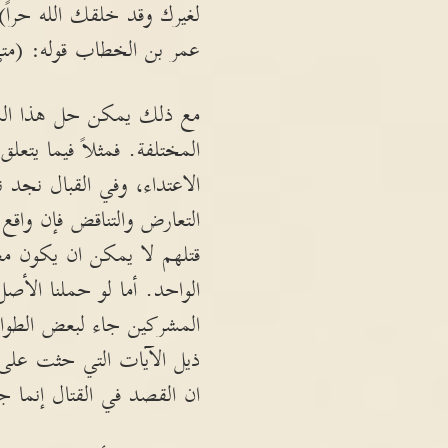
لغيرك وقد خلقك الله حراً)،
عمر بن الخطاب قوله: (متى 
مع ذلك يمكن حل هذا المشك
المختلفة. فمثلاً فيما يتع
الاعتداء، وفي القبال نجد
التعارض والتناقض فإن واقع
قتلهم لا يمكن ان يكون مع
الواحد. أما لو حملنا الأص
المشركين جاء لبعض الطوارئ
ذيل الآيات التي حثت على ذل
ان القصد في القتال إنما ج