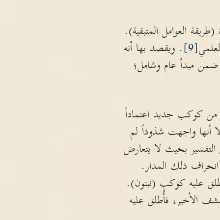
طريقة العوامل المتبقية).
لعلمي
[9]
. ويقصد بها أنه
 ضمن مبدأ عام وشامل؛
ه من كوكب جديد اعتماداً
ا أنها واجهت شذوذاً لم
التفسير بحيث لا يتعارض
انحراف ذلك المدار.
لق عليه كوكب (نبتون).
ف الأخير، فأُطلق عليه