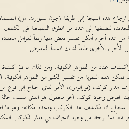
 ارجاع هذه النتيجة إلى طريقة (جون ستيوارت مل) المسماة (
 الجديدة ليضيفها إلى عدد من الطرق المنهجية في الكشف ا
ة من عدة أجزاء أمكن تفسير بعض منها وفقاً لعوامل محددة
ن الأجزاء الأخرى طبقاً لذلك المبدأ المفترض.
 واكتشاف عدد من الظواهر الكونية. ومن ذلك ما تمّ اكتشاف
 تمكن هذه النظرية من تفسير الكثير من الظواهر الكونية، ال
ف مدار كوكب (يورانوس)، الأمر الذي احتاج إلى نوع من 
. لهذا افترض وجود كوكب آخر مجهول هو الذي يسبب حالة 
لك استطاع ان يكتشف هذا الكوكب ويحدد مكانه، وهو ما اط
تبعاً لما لوحظ من وجود انحراف في مدار الكوكب المكتش