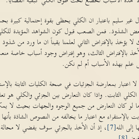
ولا هذه الأسباب لخضع تحت طوق الكلي كبقية القضايا.
ل غير سليم باعتبار ان الكلي يحظى بقوة إحتمالية كبيرة ب
عض الشذوذ. فمن الصعب قبول كون الشواهد المؤيدة للك
ا يؤخذ بالإفتراض الثاني لعلمنا يقيناً ان ما ورد من شذ
الأخذ بالإفتراض الثالث، وهو إفتراض وجود أسباب خاصة م
 علم بهذه الأسباب أم لم نكن.
ا اعتبار بمعارضة الجزئيات في صحة الكليات الثابتة بالإستق
الكلي الثابت. واذا كان التعارض بين الجزئي والكلي هو ت
ما لو كان التعارض من جميع الوجوه والجهات بحيث لا يمكن 
ت بالإستقراء مع اعتبار ما يخالفه من النصوص الشاذة بأنه
 إلى الله
[7]
، إذ أن الأخذ بالجزئي سوف يفضي لا محالة إ
رفوض
[8]
.