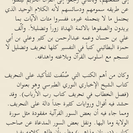
عن طريقه سمومهم ودسائسهم لأنه الكلام الوحيد الذي
يحتمل ما لا يتحمله غيره، ففسروا مئات الآيات بما
يريدون والصقوها بالائمة الهداة زوراً وتضليلاً. وألّف
علي بن حسان وعمه عبدالرحمن بن كثير وعلي بن أبي
حمزة البطائيني كتباً في التفسير كلها تخريف وتضليل لا
تنسجم مع اسلوب القرآن وبلاغته واهدافه.
وكان من أهم الكتب التي صُنّفت للتأكيد على التحريف
كتاب الشيخ الإخباري النوري الطبرسي وهو بعنوان
(فصل الخطاب في تحريف كتاب رب الأرباب). وقد
حشد فيه أقوال وروايات كثيرة جداً دالة على التحريف.
ومما جاء فيه أن بعض السور القرآنية مفقودة مثل سورة
الولاية وما اليها. ونقل بعض السور المدعاة عن صاحب
كتاب (دبستان مذاهب) وظن بأن ظاهر كلامه يفيد