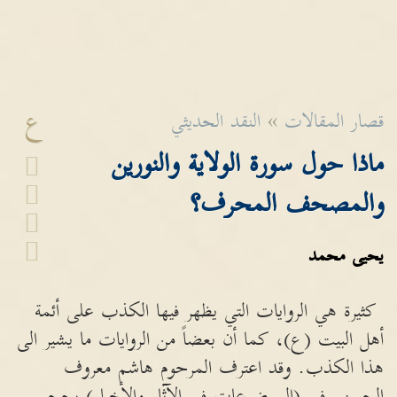
ع
قصار المقالات
»
النقد الحديثي
ماذا حول سورة الولاية والنورين
والمصحف المحرف؟
يحيى محمد
كثيرة هي الروايات التي يظهر فيها الكذب على أئمة
أهل البيت (ع)، كما أن بعضاً من الروايات ما يشير الى
هذا الكذب. وقد اعترف المرحوم هاشم معروف
الحسني في (الموضوعات في الآثار والأخبار) بحجم