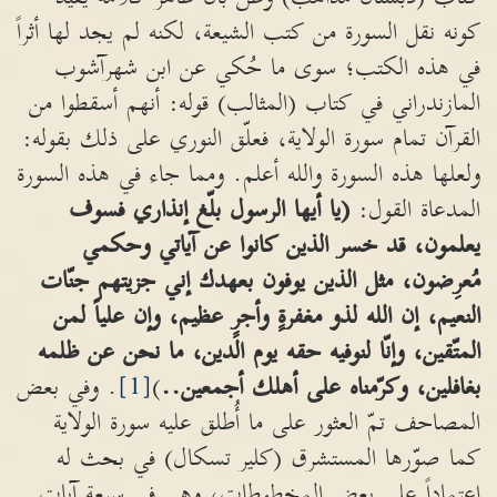
كونه نقل السورة من كتب الشيعة، لكنه لم يجد لها أثراً
في هذه الكتب؛ سوى ما حُكي عن ابن شهرآشوب
المازندراني في كتاب (المثالب) قوله: أنهم أسقطوا من
القرآن تمام سورة الولاية، فعلّق النوري على ذلك بقوله:
ولعلها هذه السورة والله أعلم. ومما جاء في هذه السورة
المدعاة القول:
(
يا أيها الرسول بلّغ إنذاري فسوف
يعلمون،
قد خسر الذين كانوا عن آياتي وحكمي
مُعرِضون،
مثل الذين يوفون بعهدك إني جزيتهم جنّات
النعيم، إن الله لذو مغفرةٍ وأجرٍ عظيم، وإن علياً لمن
المتّقين،
وإنّا لنوفيه حقه يوم الدين،
ما نحن عن ظلمه
بغافلين، وكرّمناه على أهلك أجمعين..
)
[1]
. وفي بعض
المصاحف تمّ العثور على ما أُطلق عليه سورة الولاية
كما صوّرها المستشرق (كلير تسكال) في بحث له
اعتماداً على بعض المخطوطات، وهي في سبعة آيات