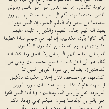
مزعومة كالتالي: (يا أيها الذين آمنوا آمنوا بالنبي وبالولي
اللذين بعثناهما يهديانكم الى صراط مستقيم، نبي وولي
بعضهما من بعض وأنا العليم الخبير، إن الذين يوفون
بعهد الله لهم جنات النعيم، والذين إذا تليت عليهم
آياتنا كانوا بآياتنا مكذبين، إن لهم في جهنم مقاما عظيما
إذا نودي لهم يوم القيامة أين الظالمون المكذبون
للمرسلين، ما خالفهم المرسلين إلا بالحق وما كان الله
ليُظهرهم الى أجل قريب، فسبح بحمد ربك وعلي من
الشاهدين). يضاف إلى سورة النورين اللتين تمّ
اكتشافهما في مصحف لدى إحدى مكتبات بانكيبور
في الهند عام 1912. ويبلغ عدد آيات سورة النورين
المزعومة اثنين وأربعين آية، ومطلعها: (يا أيها الذين آمَنوا
آمِنوا بالنورين أنزلناهما يتلوان عليكم آياتي ويحذرانكم
عذاب يوم عظيم، نوران بعضهما من بعض وأنا السميع