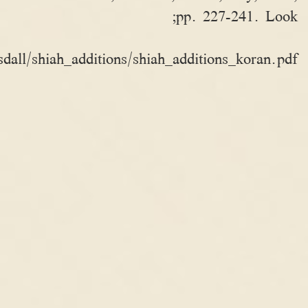
pp. 227-241. Look;
ll/shiah_additions/shiah_additions_koran.pdf