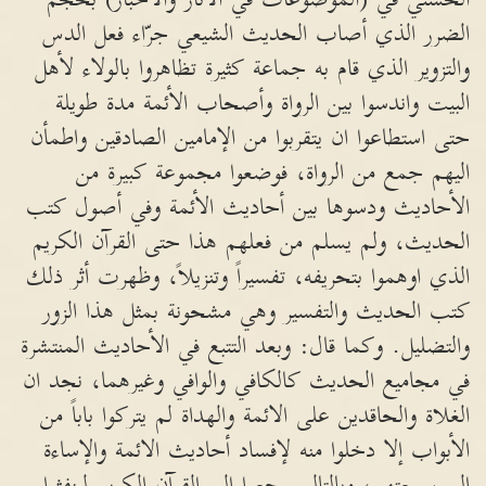
الضرر الذي أصاب الحديث الشيعي جرّاء فعل الدس
والتزوير الذي قام به جماعة كثيرة تظاهروا بالولاء لأهل
البيت واندسوا بين الرواة وأصحاب الأئمة مدة طويلة
حتى استطاعوا ان يتقربوا من الإمامين الصادقين واطمأن
اليهم جمع من الرواة، فوضعوا مجموعة كبيرة من
الأحاديث ودسوها بين أحاديث الأئمة وفي أصول كتب
الحديث، ولم يسلم من فعلهم هذا حتى القرآن الكريم
الذي اوهموا بتحريفه، تفسيراً وتنزيلاً، وظهرت أثر ذلك
كتب الحديث والتفسير وهي مشحونة بمثل هذا الزور
والتضليل. وكما قال: وبعد التتبع في الأحاديث المنتشرة
في مجاميع الحديث كالكافي والوافي وغيرهما، نجد ان
الغلاة والحاقدين على الائمة والهداة لم يتركوا باباً من
الأبواب إلا دخلوا منه لإفساد أحاديث الائمة والإساءة
إلى سمعتهم، وبالتالي رجعوا إلى القرآن الكريم لينفثوا