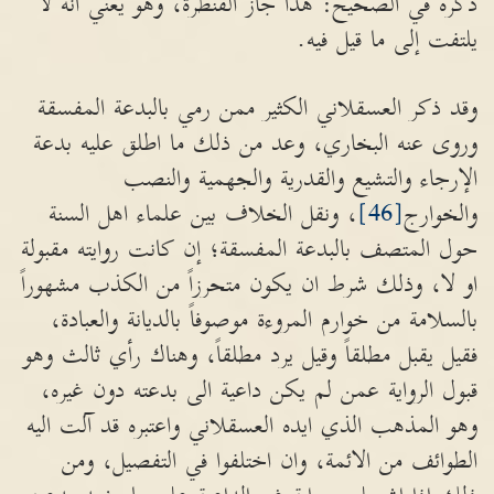
ذكره في الصحيح: هذا جاز القنطرة، وهو يعني أنه لا
يلتفت إلى ما قيل فيه.
وقد ذكر العسقلاني الكثير ممن رمي بالبدعة المفسقة
وروى عنه البخاري، وعد من ذلك ما اطلق عليه بدعة
الإرجاء والتشيع والقدرية والجهمية والنصب
والخوارج
[46]
، ونقل الخلاف بين علماء اهل السنة
حول المتصف بالبدعة المفسقة؛ إن كانت روايته مقبولة
او لا، وذلك شرط ان يكون متحرزاً من الكذب مشهوراً
بالسلامة من خوارم المروءة موصوفاً بالديانة والعبادة،
فقيل يقبل مطلقاً وقيل يرد مطلقاً، وهناك رأي ثالث وهو
قبول الرواية عمن لم يكن داعية الى بدعته دون غيره،
وهو المذهب الذي ايده العسقلاني واعتبره قد آلت اليه
الطوائف من الائمة، وان اختلفوا في التفصيل، ومن