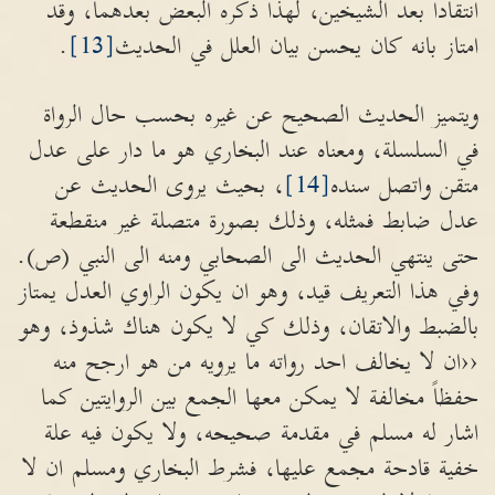
انتقاداً بعد الشيخين، لهذا ذكره البعض بعدهما، وقد
امتاز بانه كان يحسن بيان العلل في الحديث
[13]
.
ويتميز الحديث الصحيح عن غيره بحسب حال الرواة
في السلسلة، ومعناه عند البخاري هو ما دار على عدل
متقن واتصل سنده
[14]
، بحيث يروى الحديث عن
عدل ضابط فمثله، وذلك بصورة متصلة غير منقطعة
حتى ينتهي الحديث الى الصحابي ومنه الى النبي (ص).
وفي هذا التعريف قيد، وهو ان يكون الراوي العدل يمتاز
بالضبط والاتقان، وذلك كي لا يكون هناك شذوذ، وهو
‹‹ان لا يخالف احد رواته ما يرويه من هو ارجح منه
حفظاً مخالفة لا يمكن معها الجمع بين الروايتين كما
اشار له مسلم في مقدمة صحيحه، ولا يكون فيه علة
خفية قادحة مجمع عليها، فشرط البخاري ومسلم ان لا