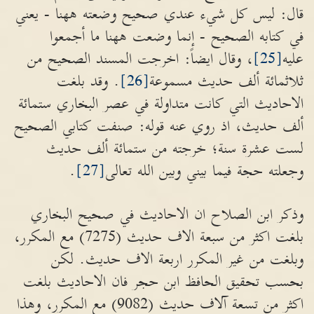
قال: ليس كل شيء عندي صحيح وضعته ههنا - يعني
في كتابه الصحيح - إنما وضعت ههنا ما أجمعوا
عليه
[25]
، وقال ايضاً: اخرجت المسند الصحيح من
ثلاثمائة ألف حديث مسموعة
[26]
. وقد بلغت
الاحاديث التي كانت متداولة في عصر البخاري ستمائة
ألف حديث، اذ روي عنه قوله: صنفت كتابي الصحيح
لست عشرة سنة؛ خرجته من ستمائة ألف حديث
وجعلته حجة فيما بيني وبين الله تعالى
[27]
.
وذكر ابن الصلاح ان الاحاديث في صحيح البخاري
بلغت اكثر من سبعة الاف حديث (7275) مع المكرر،
وبلغت من غير المكرر اربعة الاف حديث. لكن
بحسب تحقيق الحافظ ابن حجر فان الاحاديث بلغت
اكثر من تسعة آلاف حديث (9082) مع المكرر، وهذا