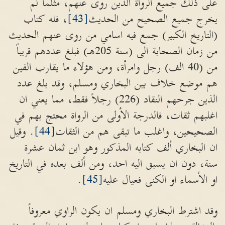
على ذلك جميع الرواة الذين روى عنهم، مثلما لم
يخرج جميع الصحيح من الحديث
[43]
، فله كتاب
(التاريخ الكبير) جمع فيه اسامي من روى عنهم الحديث
من زمان الصحابة الى (سنة 205هـ) فبلغ عددهم قريباً
من (40 الف) رجل وامرأة، ومن هؤلاء ما يقارب الفين
هم موضع خلاف بين البخاري ومسلم، وقد بلغ عدد
الذين جرحهم النقاد (226) رجلاً فقط، مما يعني ان
اغلبهم ثقات، فالدرجة الأولى من الرواة محتج بهم في
الصحيحين، واغلب ما تبقى هم من الثقات
[44]
. وقيل
ان البخاري ألف كتابه المذكور وهو ابن ثمان عشرة
سنة، دون ان يسبق اليه احد، ومن ألف بعده في التاريخ
او الأسماء او الكنى فعيال عليه
[45]
.
وقد اشترط البخاري ومسلم ان يكون الراوي معروفاً