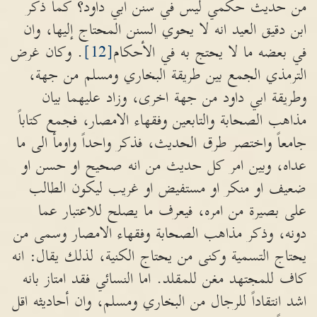
من حديث حكمي ليس في سنن أبي داود؟ كما ذكر
ابن دقيق العيد انه لا يحوي السنن المحتاج إليها، وان
في بعضه ما لا يحتج به في الأحكام
[12]
. وكان غرض
الترمذي الجمع بين طريقة البخاري ومسلم من جهة،
وطريقة ابي داود من جهة اخرى، وزاد عليهما بيان
مذاهب الصحابة والتابعين وفقهاء الامصار، فجمع كتاباً
جامعاً واختصر طرق الحديث، فذكر واحداً واومأ الى ما
عداه، وبين امر كل حديث من انه صحيح او حسن او
ضعيف او منكر او مستفيض او غريب ليكون الطالب
على بصيرة من امره، فيعرف ما يصلح للاعتبار عما
دونه، وذكر مذاهب الصحابة وفقهاء الامصار وسمى من
يحتاج التسمية وكنى من يحتاج الكنية، لذلك يقال: انه
كاف للمجتهد مغن للمقلد. اما النسائي فقد امتاز بانه
اشد انتقاداً للرجال من البخاري ومسلم، وان أحاديثه اقل