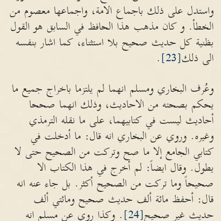
واستدل على ذلك باجماع الامة، واجماعها معصوم من
الخطأ. و كان مذهب هذا الحافظ في السابق هو القول
بظنية كل حديث صحيح بلا استثناء، كما اشار بنفسه
الى ذلك
[23]
.
وعُرف البخاري ومسلم انهما لم يلتزما باخراج جميع ما
يحكم بصحته من الاحاديث، وذلك انهما صححا
أحاديث ليست في كتابيهما، على ما نقله الترمذي
وغيره. وروي عن البخاري انه قال: ما أدخلت في
كتابي الجامع إلا ما صح وتركت من الصحيح حتى لا
يطول. وقال ايضاً: لم أخرج في هذا الكتاب الا
صحيحاً وما تركت من الصحيح أكثر. بل جاء عنه انه
قال: أحفظ مائة ألف حديث صحيح ومائتي ألف
حديث غير صحيح
[24]
. وكذا روي عن مسلم انه