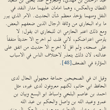
عبد الرحمن بن مهدي، ومجروح عند يحيى بن سعيد
القطان وبالعكس، وهما امامان عليهما مدار النقد في
النقل ومنهما يؤخذ معظم شأن الحديث. الامر الذي يبرر
ما يراه البخاري من وثاقة الرجال الذين ضعفهم البعض.
ومع ذلك اعتبر الحازمي ان للبخاري ان يقول: لا
يلزمني اعتراضكم، لاني قلت لم اخرج الا حديثاً متفقاً
على صحته، ولم اقل لا اخرج الا حديث من اتفق على
عدالته، لان ذلك يتعذر لاختلاف الناس في الاسباب
المؤثرة في الضعف
[48]
.
وقيل ان في الصحيحين جماعة مجهولي الحال لدى
الحافظ ابي حاتم، لكنهم معروفون لدى غيره، مثل
احمد بن عاصم البلخي واسباط ابو اليسع وبيان بن
عمرو وعبيد الله بن واصل والحكم بن عبد الله
المصري وعباس القنطري ومحمد بن الحكم المروزي.