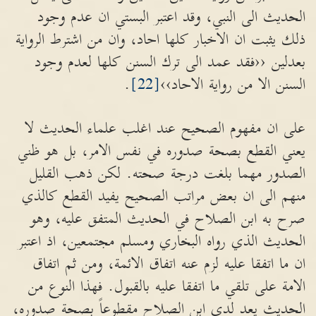
الحديث الى النبي، وقد اعتبر البستي ان عدم وجود
ذلك يثبت ان الاخبار كلها احاد، وان من اشترط الرواية
بعدلين ‹‹فقد عمد الى ترك السنن كلها لعدم وجود
السنن الا من رواية الاحاد››
[22]
.
على ان مفهوم الصحيح عند اغلب علماء الحديث لا
يعني القطع بصحة صدوره في نفس الامر، بل هو ظني
الصدور مهما بلغت درجة صحته. لكن ذهب القليل
منهم الى ان بعض مراتب الصحيح يفيد القطع كالذي
صرح به ابن الصلاح في الحديث المتفق عليه، وهو
الحديث الذي رواه البخاري ومسلم مجتمعين، اذ اعتبر
ان ما اتفقا عليه لزم عنه اتفاق الائمة، ومن ثم اتفاق
الامة على تلقي ما اتفقا عليه بالقبول. فهذا النوع من
الحديث يعد لدى ابن الصلاح مقطوعاً بصحة صدوره،