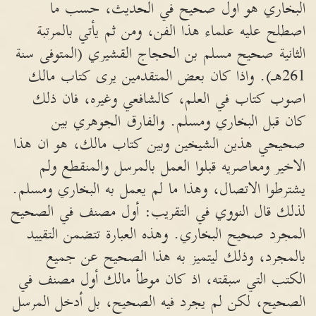
البخاري هو اول صحيح في الحديث، حسب ما
اصطلح عليه علماء هذا الفن، ومن ثم يأتي بالمرتبة
الثانية صحيح مسلم بن الحجاج القشيري (المتوفى سنة
261هـ). واذا كان بعض المتقدمين يرى كتاب مالك
اصوب كتاب في العلم، كالشافعي وغيره، فان ذلك
كان قبل البخاري ومسلم. والفارق الجوهري بين
صحيحي هذين الشيخين وبين كتاب مالك، هو ان هذا
الاخير ومعاصريه قبلوا العمل بالمرسل والمنقطع ولم
يشترطوا الاتصال، وهذا ما لم يعمل به البخاري ومسلم.
لذلك قال النووي في التقريب: أول مصنف في الصحيح
المجرد صحيح البخاري. وهذه العبارة تتضمن التقييد
بالمجرد، وذلك ليتميز به هذا الصحيح عن جميع
الكتب التي سبقته، اذ كان موطأ مالك أول مصنف في
الصحيح، لكن لم يجرد فيه الصحيح، بل أدخل المرسل