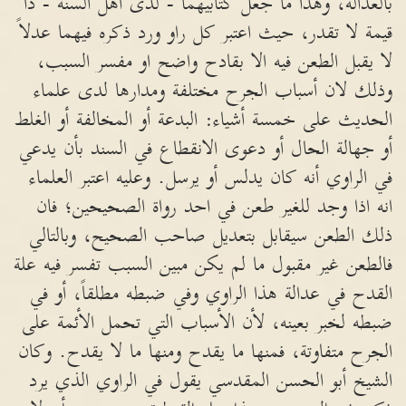
بالعدالة، وهذا ما جعل كتابيهما - لدى اهل السنة - ذا
قيمة لا تقدر، حيث اعتبر كل راو ورد ذكره فيهما عدلاً
لا يقبل الطعن فيه الا بقادح واضح او مفسر السبب،
وذلك لان أسباب الجرح مختلفة ومدارها لدى علماء
الحديث على خمسة أشياء: البدعة أو المخالفة أو الغلط
أو جهالة الحال أو دعوى الانقطاع في السند بأن يدعي
في الراوي أنه كان يدلس أو يرسل. وعليه اعتبر العلماء
انه اذا وجد للغير طعن في احد رواة الصحيحين؛ فان
ذلك الطعن سيقابل بتعديل صاحب الصحيح، وبالتالي
فالطعن غير مقبول ما لم يكن مبين السبب تفسر فيه علة
القدح في عدالة هذا الراوي وفي ضبطه مطلقاً، أو في
ضبطه لخبر بعينه، لأن الأسباب التي تحمل الأئمة على
الجرح متفاوتة، فمنها ما يقدح ومنها ما لا يقدح. وكان
الشيخ أبو الحسن المقدسي يقول في الراوي الذي يرد