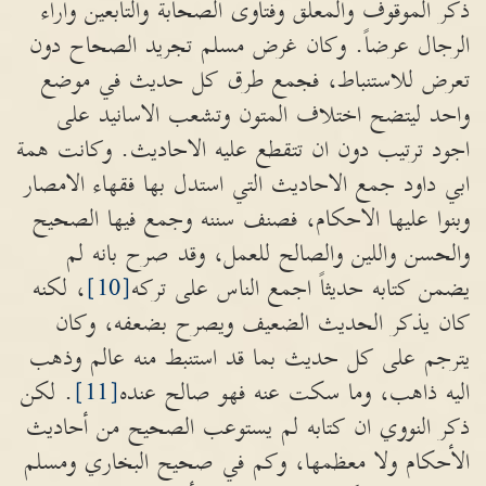
ذكر الموقوف والمعلق وفتاوى الصحابة والتابعين واراء
الرجال عرضاً. وكان غرض مسلم تجريد الصحاح دون
تعرض للاستنباط، فجمع طرق كل حديث في موضع
واحد ليتضح اختلاف المتون وتشعب الاسانيد على
اجود ترتيب دون ان تتقطع عليه الاحاديث. وكانت همة
ابي داود جمع الاحاديث التي استدل بها فقهاء الامصار
وبنوا عليها الاحكام، فصنف سننه وجمع فيها الصحيح
والحسن واللين والصالح للعمل، وقد صرح بانه لم
يضمن كتابه حديثاً اجمع الناس على تركه
[10]
، لكنه
كان يذكر الحديث الضعيف ويصرح بضعفه، وكان
يترجم على كل حديث بما قد استنبط منه عالم وذهب
اليه ذاهب، وما سكت عنه فهو صالح عنده
[11]
. لكن
ذكر النووي ان كتابه لم يستوعب الصحيح من أحاديث
الأحكام ولا معظمها، وكم في صحيح البخاري ومسلم