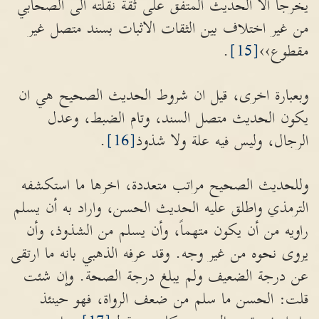
يخرجا الا الحديث المتفق على ثقة نقلته الى الصحابي
من غير اختلاف بين الثقات الاثبات بسند متصل غير
مقطوع››
[15]
.
وبعبارة اخرى، قيل ان شروط الحديث الصحيح هي ان
يكون الحديث متصل السند، وتام الضبط، وعدل
الرجال، وليس فيه علة ولا شذوذ
[16]
.
وللحديث الصحيح مراتب متعددة، اخرها ما استكشفه
الترمذي واطلق عليه الحديث الحسن، واراد به أن يسلم
راويه من أن يكون متهماً، وأن يسلم من الشذوذ، وأن
يروى نحوه من غير وجه. وقد عرفه الذهبي بانه ما ارتقى
عن درجة الضعيف ولم يبلغ درجة الصحة. وإن شئت
قلت: الحسن ما سلم من ضعف الرواة، فهو حينئذ