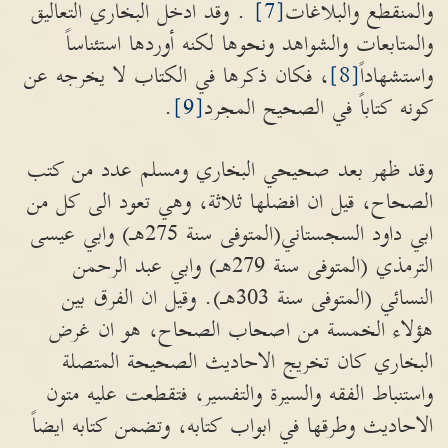
والمنقطع والبلاغات
[7]
. وقد ادخل البخاري التعاليق
والمتابعات والشواهد ونحوها لكنه أوردها استئناساً
واستشهاداً
[8]
، فكان ذكرها في الكتاب لا يخرجه عن
كونه كتاباً في الصحيح المجرد
[9]
.
وقد ظهر بعد صحيحي البخاري ومسلم عدد من كتب
الصحاح، قيل ان افضلها ثلاثة، وهي تعود الى كل من
ابي داود السجستاني(المتوفى سنة 275هـ) وابي عيسى
الترمذي (المتوفى سنة 279هـ) وابي عبد الرحمن
النسائي (المتوفى سنة 303هـ). وقيل ان الفرق بين
هؤلاء الخمسة من اصحاب الصحاح، هو ان غرض
البخاري كان تخريج الاحاديث الصحيحة المتصلة
واستنباط الفقه والسيرة والتفسير، فتقطعت عليه متون
الاحاديث وطرقها في ابواب كتابه، وتضمن كتابه ايضاً