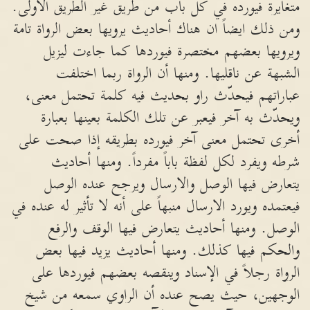
متغايرة فيورده في كل باب من طريق غير الطريق الأولى.
ومن ذلك ايضاً ان هناك أحاديث يرويها بعض الرواة تامة
ويرويها بعضهم مختصرة فيوردها كما جاءت ليزيل
الشبهة عن ناقليها. ومنها أن الرواة ربما اختلفت
عباراتهم فيحدّث راو بحديث فيه كلمة تحتمل معنى،
ويحدّث به آخر فيعبر عن تلك الكلمة بعينها بعبارة
أخرى تحتمل معنى آخر فيورده بطريقه إذا صحت على
شرطه ويفرد لكل لفظة باباً مفرداً. ومنها أحاديث
يتعارض فيها الوصل والارسال ويرجح عنده الوصل
فيعتمده ويورد الارسال منبهاً على أنه لا تأثير له عنده في
الوصل. ومنها أحاديث يتعارض فيها الوقف والرفع
والحكم فيها كذلك. ومنها أحاديث يزيد فيها بعض
الرواة رجلاً في الإسناد وينقصه بعضهم فيوردها على
الوجهين، حيث يصح عنده أن الراوي سمعه من شيخ