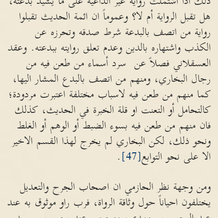
ذلك اذا اشتملت رواية غير الداعية على ما يشيد بدعته،
هل تقبل الرواية أم لا؟ وعموماً ان ائمة الحديث تقبلوا
رواية من اتصف بالبدعة شرط صدقه وتحرزه عن
الكذب واشتهاره بالدين وعدم تعلق روايته ببدعته. وعقد
العسقلاني فصلاً عن سرد أسماء من طعن فيه من
رجال البخاري، ومنهم من اتصف بالبدع المشار اليها،
كما منهم من طعن فيه لاسباب مختلفة اعتبرت مردودة؛
كالتحامل أو التعنت او قلة الخبرة في الحديث، كذلك
فان منهم من طعن فيه بسوء الضبط أو الوهم أو الغلط
ونحو ذلك، لكن البخاري لم يخرج لهذا القسم الاخير
الا على نحو التوابع
[47]
.
ومن وجهة نظر الحازمي ان اصحاب الجرح والتعديل
يختلفون احياناً حول وثاقة الرواة، فرب راو موثوق به عند