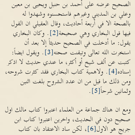
الصحيح عرضه على أحمد بن حنبل ويحيى بن معين
وعلي بن المديني وغيرهم فاستحسنوه وشهدوا له
بالصحة الا في أربعة أحاديث، وقال العقيلي ان القول
فيها قول البخاري وهي صحيحة
[2]
. وكان البخاري
يقول: ما أدخلت في الصحيح حديثاً إلا بعد أن
استخرت الله تعالى وتيقنت صحته
[3]
. ويقول ايضاً:
كتبت عن ألف شيخ أو أكثر، ما عندي حديث لا اذكر
إسناده
[4]
. ولاهمية كتاب البخاري فقد كثرت شروحه،
ومن ذلك ما قيل من ان عدد الشروح بلغت اثنين
وثمانين شرحاً
[5]
.
ومع ان هناك جماعة من العلماء اعتبروا كتاب مالك اول
صحيح دون في الحديث، واخرين اعتبروا كتاب ابن
جريج هو الاول
[6]
، لكن ساد الاعتقاد بان كتاب