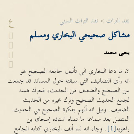
ع
نقد التراث
»
نقد التراث السني
مشاكل صحيحي البخاري ومسلم
يحيى محمد
ان ما دعا البخاري الى تأليف جامعه الصحيح هو
انه رأى التصانيف التي سبقته حول المساند قد جمعت
بين الصحيح والضعيف من الحديث، فحرك همته
لجمع الحديث الصحيح وترك غيره من الحديث
الضعيف. وقيل انه ألهم بفكرة الصحيح في الحديث
المتصل بعد سماعه ما تمناه استاذه إسحاق بن
راهويه
[1]
. وجاء انه لما ألف البخاري كتابه الجامع