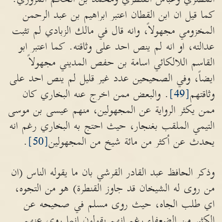
كما قيل ان ابن القطان اعتبر ابراهيم بن عبد الرحمن
المخزومي مجهولاً، وانه قال في مالك الزبادي لم تثبت
عدالته، او انه لم ينص احد على وثاقته. كما اعتبر ابو
القاسم اللالكائي اسامة بن حفص المديني مجهولاً
ايضاً، وفي الصحيحين عدد غير قليل لم ينص احد على
وثاقتهم
[49]
. والبعض ممن اخرج عنه البخاري كان
ممن يكثر الرواية عن المجهولين، منهم عيسى بن موسى
التيمي الملقب بغنجار، حيث احتج به البخاري رغم انه
يحدث عن أكثر من مائة شيخ من المجهولين
[50]
.
وذكر الحافظ عبد القادر القرشي بان ما يقوله الناس (ان
من روى له الشيخان قد جاوز القنطرة) هو من التجوه،
اي طلب الجاه، حيث روى مسلم في صحيحه عن
الكثير من الضعفاء رغم انهم يقولون انما روى عنهم