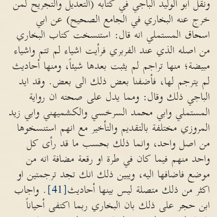
ونقل ابو الوليد الباجي في كتابه (التعديل والتجريح لمن
خرج عنه البخاري في الجامع الصحيح) عن ابي
اسحاق المستملي انه قال: استنسخت كتاب البخاري
من اصله الذي عند الفربري فرأيت اشياء لم تتم واشياء
مبيضة؛ منها تراجم لم يثبت بعدها شيئاً، ومنها أحاديث
لم يترجم لها، فأضفنا بعض ذلك الى بعض. وقد ايد
الباجي ذلك وقال: ومما يدل على صحته ان رواية
المستملي وابي محمد السرخسي والكشميهني وابي زيد
المروزي مختلفة بالتقديم والتأخير مع انهم استنسخوها
من اصل واحد، وانما ذلك بحسب ما قد رأى كل
واحد منهم فيما كان في طرة او رقعة مضافة انه من
موضع فاضافها اليه، ويبين ذلك انك تجد ترجمتين او
اكثر من ذلك متصلة ليس بينها أحاديث
[41]
. واجاب
ابن حجر على ذلك بان البخاري ربما اكتفى أحياناً