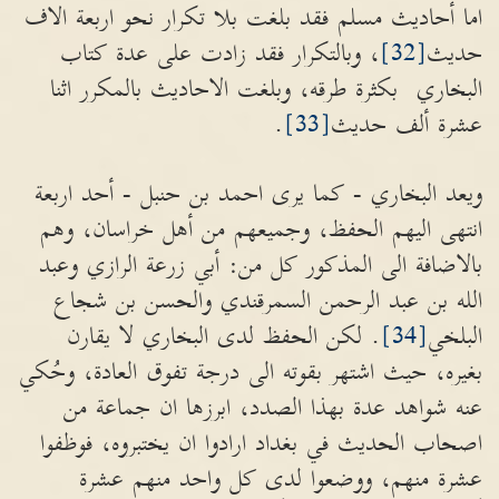
اما أحاديث مسلم فقد بلغت بلا تكرار نحو اربعة الاف
حديث
[32]
، وبالتكرار فقد زادت على عدة كتاب
البخاري بكثرة طرقه، وبلغت الاحاديث بالمكرر اثنا
عشرة ألف حديث
[33]
.
ويعد البخاري - كما يرى احمد بن حنبل - أحد اربعة
انتهى اليهم الحفظ، وجميعهم من أهل خراسان، وهم
بالاضافة الى المذكور كل من: أبي زرعة الرازي وعبد
الله بن عبد الرحمن السمرقندي والحسن بن شجاع
البلخي
[34]
. لكن الحفظ لدى البخاري لا يقارن
بغيره، حيث اشتهر بقوته الى درجة تفوق العادة، وحُكي
عنه شواهد عدة بهذا الصدد، ابرزها ان جماعة من
اصحاب الحديث في بغداد ارادوا ان يختبروه، فوظفوا
عشرة منهم، ووضعوا لدى كل واحد منهم عشرة