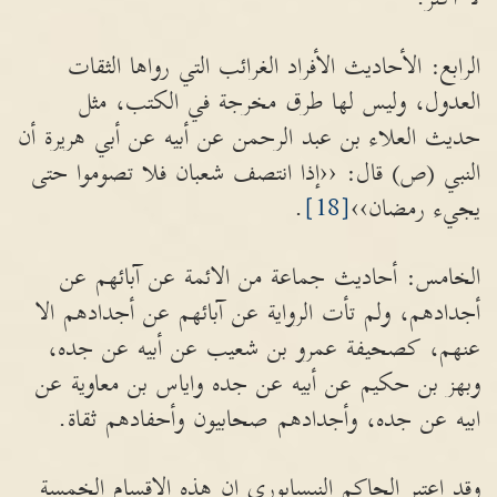
الرابع: الأحاديث الأفراد الغرائب التي رواها الثقات
العدول، وليس لها طرق مخرجة في الكتب، مثل
حديث العلاء بن عبد الرحمن عن أبيه عن أبي هريرة أن
النبي (ص) قال: ‹‹إذا انتصف شعبان فلا تصوموا حتى
يجيء رمضان››
[18]
.
الخامس: أحاديث جماعة من الائمة عن آبائهم عن
أجدادهم، ولم تأت الرواية عن آبائهم عن أجدادهم الا
عنهم، كصحيفة عمرو بن شعيب عن أبيه عن جده،
وبهز بن حكيم عن أبيه عن جده واياس بن معاوية عن
ابيه عن جده، وأجدادهم صحابيون وأحفادهم ثقاة.
وقد اعتبر الحاكم النيسابوري ان هذه الاقسام الخمسة