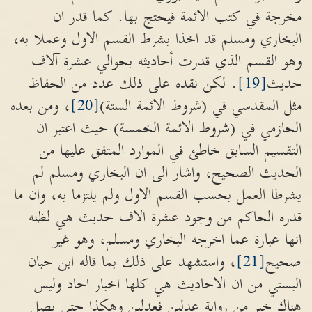
مخرجة في كتب الائمة فيحتج بها. كما قدر ان
البخاري ومسلم قد اخذا بشرط القسم الاول وعملا به،
وهو القسم الذي قدرت أحاديثه بحوالي عشرة آلاف
حديث
[19]
. لكن نقده على ذلك عدد من الحفاظ
مثل المقدسي في (شروط الائمة الستة)
[20]
، ومن بعده
الحازمي في (شروط الائمة الخمسة) حيث اعتبر ان
التقسيم السابق خاطئ في الموارد المتفق عليها من
الحديث الصحيح، واشار الى ان البخاري ومسلم لم
يشرطا العمل بحسب القسم الاول ولم يلتزما به، وان ما
قدره الحاكم من وجود عشرة الاف حديث هي لظنه
انها عبارة عما اخرجه البخاري ومسلم، وهو غير
صحيح
[21]
، واستشهد على ذلك بما قاله ابن حبان
البستي من ان الاحاديث هي كلها اخبار احاد وليس
هناك خبر من رواية عدلين فعدلين وهكذا حتى يصل