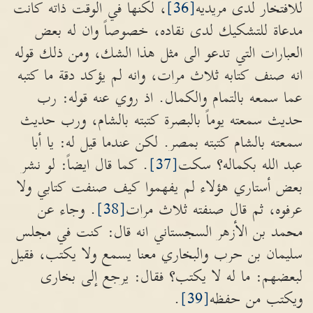
للافتخار لدى مريديه
[36]
، لكنها في الوقت ذاته كانت
مدعاة للتشكيك لدى نقاده، خصوصاً وان له بعض
العبارات التي تدعو الى مثل هذا الشك، ومن ذلك قوله
انه صنف كتابه ثلاث مرات، وانه لم يؤكد دقة ما كتبه
عما سمعه بالتمام والكمال. اذ روي عنه قوله: رب
حديث سمعته يوماً بالبصرة كتبته بالشام، ورب حديث
سمعته بالشام كتبته بمصر. لكن عندما قيل له: يا أبا
عبد الله بكماله؟ سكت
[37]
. كما قال ايضاً: لو نشر
بعض أستاري هؤلاء لم يفهموا كيف صنفت كتابي ولا
عرفوه، ثم قال صنفته ثلاث مرات
[38]
. وجاء عن
محمد بن الأزهر السجستاني انه قال: كنت في مجلس
سليمان بن حرب والبخاري معنا يسمع ولا يكتب، فقيل
لبعضهم: ما له لا يكتب؟ فقال: يرجع إلى بخارى
ويكتب من حفظه
[39]
.