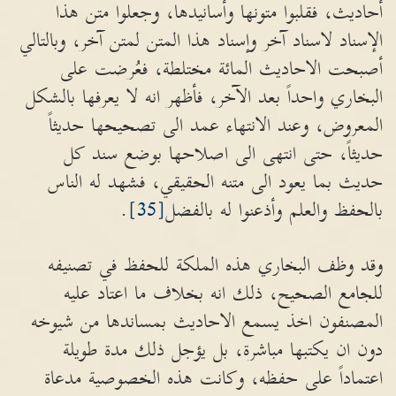
أحاديث، فقلبوا متونها وأسانيدها، وجعلوا متن هذا
الإسناد لاسناد آخر وإسناد هذا المتن لمتن آخر، وبالتالي
أصبحت الاحاديث المائة مختلطة، فعُرضت على
البخاري واحداً بعد الآخر، فأظهر انه لا يعرفها بالشكل
المعروض، وعند الانتهاء عمد الى تصحيحها حديثاً
حديثاً، حتى انتهى الى اصلاحها بوضع سند كل
حديث بما يعود الى متنه الحقيقي، فشهد له الناس
بالحفظ والعلم وأذعنوا له بالفضل
[35]
.
وقد وظف البخاري هذه الملكة للحفظ في تصنيفه
للجامع الصحيح، ذلك انه بخلاف ما اعتاد عليه
المصنفون اخذ يسمع الاحاديث بمساندها من شيوخه
دون ان يكتبها مباشرة، بل يؤجل ذلك مدة طويلة
اعتماداً على حفظه، وكانت هذه الخصوصية مدعاة