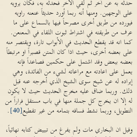
حدثه به عن آخر ثم لقي الآخر فحدثه به، فكان يرويه
على الوجهين. ومنها أنه ربما أورد حديثاً عنعنه راويه
فيورده من طريق أخرى مصرحاً فيها بالسماع على ما
عرف من طريقته في اشتراط ثبوت اللقاء في المعنعن.
كما انه قد يقطع الحديث في الأبواب تارة، ويقتصر منه
على بعضه أخرى، حيث اذا كان المتن قصيراً او مرتبطاً
بعضه ببعض وقد اشتمل على حكمين فصاعداً فإنه
يعمل على اعادته مع مراعاته لشيء من الفائدة، وهي
إيراده له عن شيخ سوى الشيخ الذي أخرجه عنه قبل
ذلك. وربما ضاق عليه مخرج الحديث حيث لا يكون
له إلا ان يخرج كل جملة منها في باب مستقل فراراً من
التطويل، وربما نشط فساقه بتمامه من غير تقطيع
[40]
.
وقيل ان البخاري مات ولم يفرغ من تبييض كتابه نهائياً،