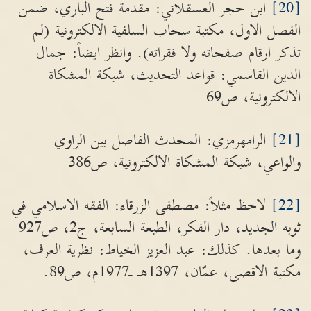
[20]
ابن حجر العسقلاني: مقدمة فتح الباري، ضمن
الفصل الاول، مكتبة سحاب السلفية الالكترونية (لم
تذكر ارقام صفحاته ولا فقراته). وانظر ايضاً: جمال
الدين القاسمي: قواعد التحديث، شبكة المشكاة
الالكترونية، ص69
[21]
الرامهرمزي: المحدث الفاصل بين الراوي
والواعي، شبكة المشكاة الالكترونية، ص386
[22]
لاحظ مثلاً: مصطفى الزرقاء: الفقه الاسلامي في
ثوبه الجديد، دار الفكر، الطبعة السابعة، ج2، ص927
وما بعدها. كذلك: عبد العزيز الخياط: نظرية العرف،
مكتبة الاقصى، عمّان، 1397هـ ـ1977م، ص89.