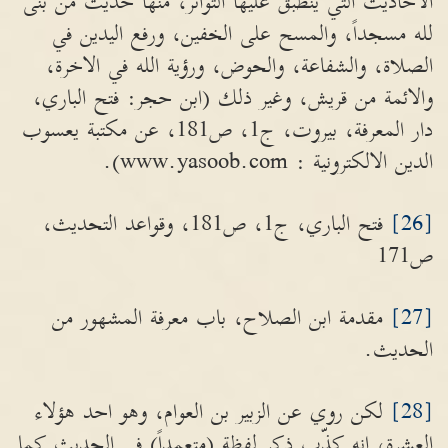
الاحاديث التي ينطبق عليها التواتر، منها حديث من بنى
لله مسجداً، والمسح على الخفين، ورفع اليدين في
الصلاة، والشفاعة، والحوض، ورؤية الله في الاخرة،
والائمة من قريش، وغير ذلك (ابن حجر: فتح الباري،
دار المعرفة، بيروت، ج1، ص181، عن مكتبة يعسوب
الدين الالكترونية : www.yasoob.com).
[26]
فتح الباري، ج1، ص181، وقواعد التحديث،
ص171
[27]
مقدمة ابن الصلاح، باب معرفة المشهور من
الحديث.
[28]
لكن روي عن الزبير بن العوام، وهو احد هؤلاء
العشرة، انه كذّب ذكر لفظة (متعمداً) في الحديث كما