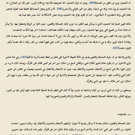
ان الحديث روي عن مائتين من الصحابة
[29]
. ويبدو ان طرق الحديث اخذ تخريجها بالازدياد مع تقادم الزمن، حتى قال ابن الصلاح: ان
هذا الحديث لم يزل عدد رواته في ازدياد، وهلم جرا على التوالي والاستمرار
[30]
. الامر الذي يجعل المصداقية الفعلية لهذه الطرق تنحصر
بتلك التي رواها المتقدمون لا المتأخرون. كما ان القول بتواتر هذا الحديث يواجه بعض الاشكالات كما سيمر علينا فيما بعد.
هكذا تتبين اهمية هذا الحديث الذي به يمكن فهم الكثير مما جرى لكبار الصحابة والتابعين، حيث اقلوا من الرواية وتحفظوا فيها. ولا ينكر
ان هناك عدداً من الصيغ التي روي فيها الحديث، ومن ذلك صيغتان لهما دلالتان متضادتان، احداهما ذكر فيها الكذب (المتعمد)
والاخرى دون هذا القيد، وفي بعض الروايات ان عبد الله بن الزبير سأل اباه: إني لا أسمعك تحدث عن رسول الله (ص) كما يحدث فلان
وفلان؟ فاجابه الزبير: والله يا بني ما فارقته منذ أسلمت ولكني سمعته يقول من كذب عليّ فليتبوأ مقعده من النار، والله ما قال متعمداً وأنتم
تقولون متعمداً
[31]
.
والذي يلاحظ هو ان سلوك الصحابة والتابعين يتسق مع دلالة الصيغة الاخيرة التي تخلو من لفظة (متعمداً) وما شاكلها
[32]
، وفي هذا تحذير
قوي للاحتراز من ان يكون هناك تحوير لكلام النبي، وبالتالي المنع من احلال دين اخر غير الدين القائم على القرآن، ويساند ذلك ما ورد من
قرائن كثيرة دالة على المنع من الانشغال بالحديث والاشتغال فيه، حيث ان الانشغال والاشتغال في الحديث يفضيان في الغالب الى تحوير
كلام النبي والكذب عليه، كما يفضيان الى تحويل المسائل الشخصية والادارية الى امور دينية ما انزل الله بها من سلطان، وهو ما يؤول الى
احلال دين اخر خلاف ما عليه دين النبي والقرآن.
ويستنتج من ذلك ان النبي لم يرد من اقواله واحاديثه ان ترتسم ديناً الا تلك التي تتعلق بالسنة العملية العامة وتدل عليها قرائن انها من الدين،
وميزتها التكرر، وقد تعاطاها الصحابة بالحفظ والعمل، كالصلاة والزكاة والصوم والحج وما اليها.
ب ـ التداعيات
سلك الصحابة والتابعون مسالك متعددة لا يمكن فهمها الا بعنوان كراهتهم الانشغال بالحديث والاشتغال فيه، وذلك لسببين، احدهما
الخوف من الكذب على النبي كما قدمنا، والاخر المنع من ان يكون هناك شاغل اخر غير القرآن. وتدور هذه المسالك حول محورين