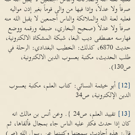
صرفاً ولا عدلاً، وإذا فيها من والى قوماً بغير إذن مواليه
فعليه لعنة الله والملائكة والناس أجمعين لا يقبل الله منه
صرفاً ولا عدلاً (صحيح البخاري، ضبطه ورقمه ووضع
فهارسه مصطفى ديب البغا، شبكة المشكاة الالكترونية،
حديث 6870، كذلك: الخطيب البغدادي: الرحلة في
طلب الحديث، مكتبة يعسوب الدين الالكترونية،
ص130).
[12]
أبو خيثمة النسائي: كتاب العلم، مكتبة يعسوب
الدين الإلكترونية، ص34
[13]
تقييد العلم، ص24 }. وعن أنس بن مالك انه
كان إذا حدث فكثر عليه الناس جاء بمجال فألقاها، ثم
قال: هذه أحاديث سمعتها وكتبتها عن رسول الله (ص)