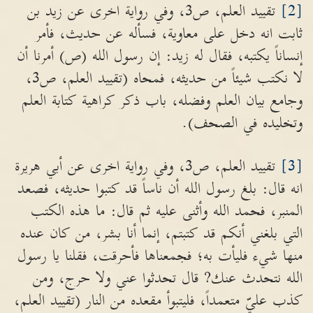
[2]
تقييد العلم، ص3، وفي رواية اخرى عن زيد بن
ثابت انه دخل على معاوية، فسأله عن حديث، فأمر
إنساناً يكتبه، فقال له زيد: إن رسول الله (ص) أمرنا أن
لا نكتب شيئاً من حديثه، فمحاه (تقييد العلم، ص3،
وجامع بيان العلم وفضله، باب ذكر كراهية كتابة العلم
وتخليده في الصحف).
[3]
تقييد العلم، ص3، وفي رواية اخرى عن أبي هريرة
انه قال: بلغ رسول الله أن ناساً قد كتبوا حديثه، فصعد
المنبر، فحمد الله وأثنى عليه ثم قال: ما هذه الكتب
التي بلغني أنكم قد كتبتم، إنما أنا بشر، من كان عنده
منها شيء فليأت به؛ فجمعناها فأحرقت، فقلنا يا رسول
الله نتحدث عنك? قال تحدثوا عني ولا حرج، ومن
كذب عليّ متعمداً، فليتبوأ مقعده من النار (تقييد العلم،