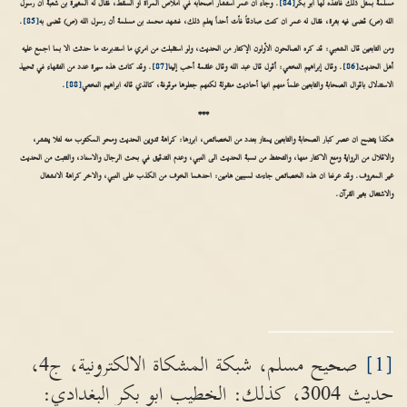
مسلمة بمثل ذلك فأنفذه لها أبو بكر
[84]
. وجاء أن عمر استشار اصحابه في أملاص المرأة او السقط، فقال له المغيرة بن شعبة ان رسول
الله (ص) قضى فيه بغرة، فقال له عمر ان كنت صادقاً فأت أحداً يعلم ذلك، فشهد محمد بن مسلمة أن رسول الله (ص) قضى به
[85]
.
ومن التابعين قال الشعبي: قد كره الصالحون الأولون الإكثار من الحديث، ولو استقبلت من امري ما استدبرت ما حدثت الا بما اجمع عليه
أهل الحديث
[86]
. وقال إبراهيم النخعي: أقول قال عبد الله وقال علقمة أحب إلينا
[87]
. وقد كانت هذه سيرة عدد من الفقهاء في تحبيذ
الاستدلال باقوال الصحابة والتابعين علماً منهم انها أحاديث منقولة لكنهم جعلوها موقوفة، كالذي قاله ابراهيم النخعي
[88]
.
***
هكذا يتضح ان عصر كبار الصحابة والتابعين يمتاز بعدد من الخصائص، ابرزها: كراهة تدوين الحديث ومحو المكتوب منه لئلا ينتشر،
والاقلال من الرواية ومنع الاكثار منها، والتحفظ من نسبة الحديث الى النبي، وعدم التدقيق في بحث الرجال والاسناد، والتثبت من الحديث
غير المعروف. وقد عرفنا ان هذه الخصائص جاءت لسببين هامين: احدهما الخوف من الكذب على النبي، والاخر كراهة الانشغال
والاشتغال بغير القرآن.
[1]
صحيح مسلم، شبكة المشكاة الالكترونية، ج4،
حديث 3004، كذلك: الخطيب ابو بكر البغدادي: