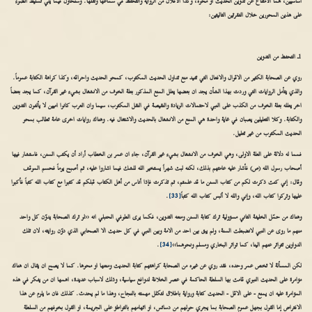
اساسيين، هما الامتناع عن تدوين الحديث او محوه، وكذا الاقلال من الرواية والتحفظ في سماعها ونقلها. وسنحاول فيما يلي تسليط الضوء
على هذين المحورين خلال الفقرتين التاليتين:
1ـ التحفظ من التدوين
روي عن الصحابة الكثير من الاقوال والافعال التي تفيد منع تداول الحديث المكتوب، كمحو الحديث واحراقه، وكذا كراهة الكتابة عموماً.
والذي يتأمل الروايات التي وردت بهذا الشأن يجد ان بعضها يعلل المنع المذكور بعلة الخوف من الانشغال بشيء غير القرآن، كما يجد بعضاً
اخر يعلله بعلة الخوف من الكذب على النبي لاحتمالات الزيادة والنقيصة في النقل المكتوب، سيما وان العرب كانوا اميين لا يألفون التدوين
والكتابة. وكلا التعليلين يصبان في غاية واحدة هي المنع من الانشغال بالحديث والاشتغال فيه. وهناك روايات اخرى عامة تطالب بمحو
الحديث المكتوب من غير تعليل.
فمما له دلالة على العلة الاولى، وهي الخوف من الانشغال بشيء غير القرآن، جاء ان عمر بن الخطاب أراد أن يكتب السنن، فاستشار فيها
أصحاب رسول الله (ص) فأشار عليه عامتهم بذلك، لكنه لبث شهراً يستخير الله للشك فيما اشاروا عليه، ثم أصبح يوماً فحسم الموقف
وقال: إني كنت ذكرت لكم من كتاب السنن ما قد علمتم، ثم تذكرت فإذا أناس من أهل الكتاب قبلكم قد كتبوا مع كتاب الله كتباً فأكبوا
عليها وتركوا كتاب الله، وإني والله لا ألبس كتاب الله كتباً
[33]
.
وهناك من حمّل الخليفة الثاني مسؤولية ترك كتابة السنن ومنعه التدوين، فكما يرى الطوفي الحنبلي انه ‹‹لو ترك الصحابة يدوّن كل واحد
منهم ما روى عن النبي لانضبطت السنة، ولم يبق بين احد من الامة وبين النبي في كل حديث الا الصحابي الذي دوّن روايته، لان تلك
الدواوين تتواتر عنهم الينا، كما تواتر البخاري ومسلم ونحوهما››
[34]
.
لكن المسألة لا تخص عمر وحده، فقد روي عن غيره من الصحابة كراهتهم كتابة الحديث ومنعها او محوها. كما لا يصح ان يقال ان هناك
مؤامرة على الحديث النبوي قامت بها السلطة الحاكمة في عصر الخلافة لدوافع سياسية، وذلك لاسباب عديدة، اهمها ان من يفكر في هذه
المؤامرة عليه ان يمنع - على الاقل - الحديث كتابة ورواية باطلاق لتكلل مهمته بالنجاح، وهذا ما لم يحدث. كذلك فان ما يلزم عن هذا
الافتراض إما القول بجهل عموم الصحابة بما يجري حولهم من دسائس، او اتهامهم بالتواطؤ على الجريمة، او القول بخوفهم من السلطة