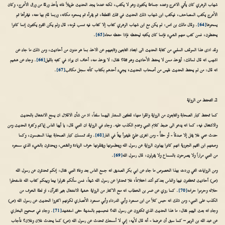
شهاب الزهري كان يأتي الاعرج وعنده جماعة يكتبون وهو لا يكتب، لكنه عندما يجد الحديث طويلاً فانه يأخذ ورقة من ورق الأعرج، وكان
الأعرج يكتب المصاحف، فيكتب ابن شهاب ذلك الحديث في تلك القطعة، ثم يقرأه ثم يمحوه مكانه، وربما قام بها معه، فيقرأها ثم
يمحوها
[64]
. وقال مالك بن انس: لم يكن مع ابن شهاب الزهري كتاب إلا كتاب فيه نسب قومه، قال ولم يكن القوم يكتبون إنما كانوا
يحفظون، فمن كتب منهم الشيء فإنما كان يكتبه ليحفظه فإذا حفظه محاه
[65]
.
وقد ادى هذا الموقف السلبي من كتابة الحديث الى ابتعاد التابعين وتابعيهم عن الاخذ بما هو مدون من أحاديث، ومن ذلك ما جاء عن
اشهب انه قال لمالك: أيؤخذ ممن لا يحفظ الأحاديث وهو ثقة؟ فقال: لا يؤخذ منه، أخاف ان يزاد في كتبه بالليل
[66]
. وجاء عن هشيم
انه قال: من لم يحفظ الحديث فليس من أصحاب الحديث؛ يجيء أحدهم بكتاب كأنه سجل مكاتب
[67]
.
2ـ التحفظ من الرواية
كما تحفظ كبار الصحابة والتابعون من الرواية واقلوا منها؛ للعلتين المشار اليهما سلفاً، اذ من شأن الاقلال ان يمنع الانشغال بالحديث
والاشتغال فيه، كما انه يدعو الى ضبط كلام النبي وعدم الكذب عليه. وجاء في الرواية ان النبي قال: يا أيها الناس إياكم وكثرة الحديث ومن
حدث عني فلا يقل إلا صدقاً - أو حقاًً - ومن افترى عليّ فليتبوأ بيتاً في النار
[68]
. وقد تمسك كبار الصحابة بهذا المضمون، وكما
وصفهم ابن القيم الجوزية انهم كانوا يهابون الرواية عن رسول الله ويعظمونها ويقللونها خوف الزيادة والنقص، ويحدثون بالشيء الذي سمعوه
من النبي مراراً ولا يصرحون بالسماع ولا يقولون: قال رسول الله
[69]
.
ومن الروايات التي وردت بهذا الخصوص ما جاء عن ابي بكر الصديق انه جمع الناس بعد وفاة النبي فقال: إنكم تحدثون عن رسول الله
(ص) أحاديث تختلفون فيها والناس بعدكم أشد اختلافاً؛ فلا تحدثوا عن رسول الله شيئاً، فمن سألكم فقولوا بيننا وبينكم كتاب الله فاستحلوا
حلاله وحرموا حرامه
[70]
. كما روي عن عمر بن الخطاب انه منع الاكثار من الرواية خشية الانشغال بغير القرآن، او لعلة الخوف من
الكذب على النبي، ومن ذلك انه حبس كلاً من ابن مسعود وأبي الدرداء وأبي مسعود الأنصاري لكونهم اكثروا الحديث عن رسول الله (ص)
وجاء انه بعث اليهم فقال: ما هذا الحديث الذي تكثرون عن رسول الله؟ فحبسهم بالمدينة حتى استشهد
[71]
. وجاء في صحيح البخاري
عن عبد الله بن الزبير – كما سبق أن عرضنا - أنه قال لأبيه: إني لا أسمعك تحدث عن رسول الله (ص) كما يحدث فلان وفلان؟ فأجاب