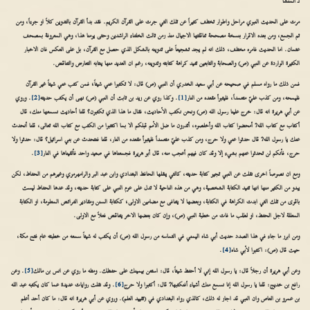
أـ المنشأ
مرت على الحديث النبوي مراحل واطوار تختلف كثيراً عن تلك التي جرت على القرآن الكريم. فقد بدأ القرآن بالتدوين كلاً او جزءاً، ومن
ثم الجمع، ومن بعده الاقرار بنسخة مصححة تناقلتها الاجيال منذ زمن ثالث الخلفاء الراشدين وحتى يومنا هذا، وهي المعروفة بمصحف
عثمان. اما الحديث فامره مختلف، ذلك انه لم يجد تشجيعاً على تدوينه بالشكل الذي حصل مع القرآن، بل على العكس فان الاخبار
الكثيرة الواردة عن النبي (ص) والصحابة والتابعين تفيد كراهة كتابته وتدوينه، رغم ان العديد منها ينتابه التعارض والتناقض.
فمن ذلك ما رواه مسلم في صحيحه عن أبي سعيد الخدري أن النبي (ص) قال: لا تكتبوا عني شيئاً؛ فمن كتب عني شيئاً غير القرآن
فليمحه، ومن كذب عليّ متعمداً، فليتبوأ مقعده من النار
[1]
. وكذا روي عن زيد بن ثابت أن النبي (ص) نهى أن يكتب حديثه
[2]
. وروي
عن أبي هريرة انه قال: خرج علينا رسول الله (ص) ونحن نكتب الأحاديث، فقال ما هذا الذي تكتبون؟ قلنا أحاديث نسمعها منك، قال
أكتاب مع كتاب الله? أمحضوا كتاب الله وأخلصوه، أتدرون ما ضل الأمم قبلكم الا بما اكتتبوا من الكتب مع كتاب الله تعالى، قلنا أنحدث
عنك يا رسول الله? قال حدثوا عني ولا حرج، ومن كذب عليّ متعمداً فليتبوأ مقعده من النار، قلنا فنتحدث عن بني اسرائيل؟ قال: حدثوا ولا
حرج، فأنكم لن تحدثوا عنهم بشيء إلا وقد كان فيهم أعجب منه، قال أبو هريرة فجمعناها في صعيد واحد فألقيناها في النار
[3]
.
ومع ان نصوصاً اخرى نقلت عن النبي تجيز كتابة حديثه، كالتي ينقلها الحافظ البغدادي وابن عبد البر والرامهرمزي وغيرهم من الحفاظ، لكن
يبدو من الكثير منها انها تفيد الكتابة الشخصية، وهي من هذه الناحية لا تدل على عزم النبي على كتابة حديثه، وقد عدها الحفاظ ليست
باقوى من تلك التي ابدت الكراهة في الكتابة، وبعضها لا يتنافى مع مضامين الاولى؛ ككتابة السنن ومقادير الفرائض المعلومة، او الكتابة
المعللة لاجل الحفظ، او لطلب ما فات من خطبة النبي (ص)، وإن كان بعضها الاخر يتناقض فعلاً مع الاولى.
ومن ابرز ما جاء في هذا الصدد حديث أبي شاه اليمني في التماسه من رسول الله (ص) أن يكتب له شيئاً سمعه من خطبته عام فتح مكة،
حيث قال (ص): اكتبوا لأبي شاه
[4]
.
وعن أبي هريرة أن رجلاً قال: يا رسول الله إني لا أحفظ شيئاً، قال: استعن بيمينك على حفظك. ومثله ما روي عن انس بن مالك
[5]
. وعن
رافع بن خديج: قلنا يا رسول الله إنا نسمع منك أشياء أفنكتبها? قال: أكتبوا ولا حرج
[6]
. وقد نقلت روايات عديدة عما كان يكتبه عبد الله
بن عمرو بن العاص وان النبي قد اجاز له ذلك، كالذي رواه البغدادي في (تقييد العلم). وروي عن أبي هريرة انه قال: ما كان أحد أعلم