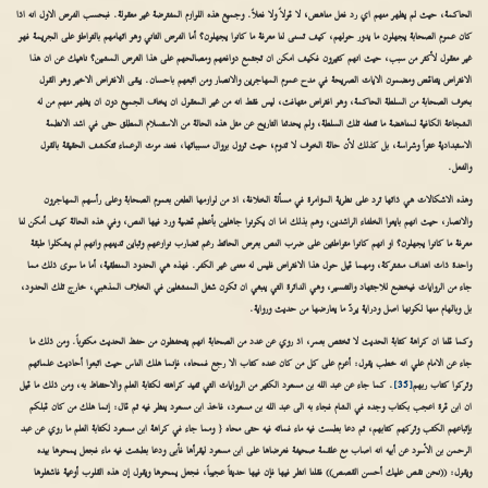
الحاكمة، حيث لم يظهر منهم اي رد فعل مناهض؛ لا قولاً ولا فعلاً. وجميع هذه اللوازم المفترضة غير معقولة. فبحسب الفرض الاول انه اذا
كان عموم الصحابة يجهلون ما يدور حولهم، كيف تسنى لنا معرفة ما كانوا يجهلون؟ أما الفرض الثاني وهو اتهامهم بالتواطؤ على الجريمة فهو
غير معقول لأكثر من سبب، حيث انهم كثيرون فكيف امكن ان تجتمع دوافعهم ومصالحهم على هذا الغرض المشين؟ ناهيك عن ان هذا
الافتراض يتناقض ومضمون الايات الصريحة في مدح عموم المهاجرين والانصار ومن اتبعهم باحسان. يبقى الافتراض الاخير وهو القول
بخوف الصحابة من السلطة الحاكمة، وهو افتراض متهافت، ليس فقط انه من غير المعقول ان يخاف الجميع دون ان يظهر منهم من له
الشجاعة الكافية لمناهضة ما تفعله تلك السلطة، ولم يحدثنا التاريخ عن مثل هذه الحالة من الاستسلام المطلق حتى في اشد الانظمة
الاستبدادية عتواً وشراسة، بل كذلك لأن حالة الخوف لا تدوم؛ حيث تزول بزوال مسبباتها، فعند موت الزعماء تتكشف الحقيقة بالقول
والفعل.
وهذه الاشكالات هي ذاتها ترد على نظرية المؤامرة في مسألة الخلافة، اذ من لوازمها الطعن بعموم الصحابة وعلى رأسهم المهاجرون
والانصار، حيث انهم بايعوا الخلفاء الراشدين، وهم بذلك اما ان يكونوا جاهلين بأعظم قضية ورد فيها النص، وفي هذه الحالة كيف أمكن لنا
معرفة ما كانوا يجهلون؟ او انهم كانوا متواطئين على ضرب النص بعرض الحائط رغم تضارب نوازعهم وتباين تدينهم وانهم لم يشكلوا طبقة
واحدة ذات اهداف مشتركة، ومهما قيل حول هذا الافتراض فليس له معنى غير الكفر. فهذه هي الحدود المنطقية، أما ما سوى ذلك مما
جاء من الروايات فيخضع للاجتهاد والتفسير، وهي الدائرة التي ينبغي ان تكون شغل المنشغلين في الخلاف المذهبي، خارج تلك الحدود،
بل وبالهام منها لكونها اصل ودراية يردّ ما يعارضها من حديث ورواية.
وكما قلنا ان كراهة كتابة الحديث لا تختص بعمر، اذ روي عن عدد من الصحابة انهم يتحفظون من حفظ الحديث مكتوباً. ومن ذلك ما
جاء عن الامام علي انه خطب يقول: أعزم على كل من كان عنده كتاب الا رجع فمحاه، فإنما هلك الناس حيث اتبعوا أحاديث علمائهم
وتركوا كتاب ربهم
[35]
. كما جاء عن عبد الله بن مسعود الكثير من الروايات التي تفيد كراهته لكتابة العلم والاحتفاظ به، ومن ذلك ما قيل
ان ابن قرة اعجب بكتاب وجده في الشام فجاء به الى عبد الله بن مسعود، فاخذ ابن مسعود ينظر فيه ثم قال: إنما هلك من كان قبلكم
بإتباعهم الكتب وتركهم كتابهم، ثم دعا بطست فيه ماء فماثه فيه حتى محاه { ومما جاء في كراهة ابن مسعود لكتابة العلم ما روي عن عبد
الرحمن بن الأسود عن أبيه انه اصاب مع علقمة صحيفة فعرضاها على ابن مسعود ليقرأها فأبى ودعا بطشت فيه ماء فجعل يمحوها بيده
ويقول: ((نحن نقص عليك أحسن القصص)) فقلنا انظر فيها فإن فيها حديثاً عجيباً، فجعل يمحوها ويقول إن هذه القلوب أوعية فاشغلوها