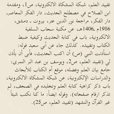
تقييد العلم، شبكة المشكاة الالكترونية، ص1، ومقدمة
ابن الصلاح في مصطلح الحديث، دار الفكر المعاصرـ
دار الفكر، مراجعة نور الدين عتر، بيروت ـ دمشق،
1986م ـ1406هـ، عن مكتبة سحاب السلفية
الالكترونية، باب في كتابة الحديث وكيفية ضبط
الكتاب وتقييده. كذلك جاء عن أبي سعيد قوله:
استأذنت النبي (ص) أن اكتب الحديث، فأبى أن يأذن
لي (تقييد العلم، ص2، ويوسف بن عبد البر النمري:
جامع بيان العلم وفضله، موقع أم الكتاب للأبحاث
والدراسات الإلكترونية، عن شبكة المشكاة الالكترونية،
باب ذكر كراهية كتابة العلم وتخليده في الصحف، لم
تذكر ارقام صفحاته). وقوله ايضاً: ما كنا نكتب شيئاً
غير القرآن والتشهد (تقييد العلم، ص25).