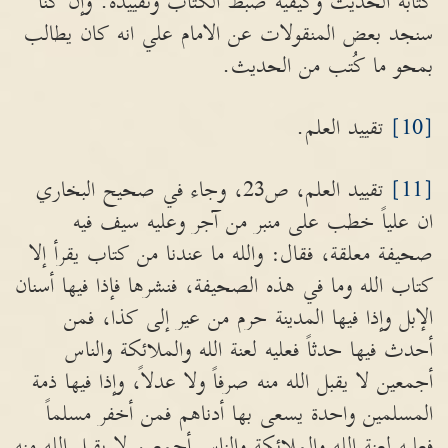
كتابة الحديث وكيفية ضبط الكتاب وتقييده. وإن كنا
سنجد بعض المنقولات عن الامام علي انه كان يطالب
بمحو ما كُتب من الحديث.
[10]
تقييد العلم.
[11]
تقييد العلم، ص23، وجاء في صحيح البخاري
ان علياً خطب على منبر من آجر وعليه سيف فيه
صحيفة معلقة، فقال: والله ما عندنا من كتاب يقرأ إلا
كتاب الله وما في هذه الصحيفة، فنشرها فإذا فيها أسنان
الإبل وإذا فيها المدينة حرم من عير إلى كذا، فمن
أحدث فيها حدثاً فعليه لعنة الله والملائكة والناس
أجمعين لا يقبل الله منه صرفاً ولا عدلاً، وإذا فيها ذمة
المسلمين واحدة يسعى بها أدناهم فمن أخفر مسلماً
فعليه لعنة الله والملائكة والناس أجمعين لا يقبل الله منه