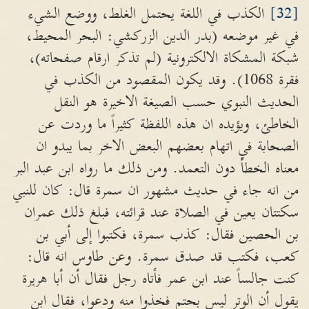
[32]
الكذب في اللغة يحتمل الغلط، ووضع الشيء
في غير موضعه (بدر الدين الزركشي: البحر المحيط،
شبكة المشكاة الالكترونية (لم تذكر ارقام صفحاته)،
فقرة 1068). وقد يكون المقصود من الكذب في
الحديث النبوي حسب الصيغة الاخيرة هو النقل
الخاطئ، ويؤيده ان هذه اللفظة كثيراً ما وردت عن
الصحابة في اتهام بعضهم البعض الاخر بما يبدو ان
معناه الخطأ دون التعمد. ومن ذلك ما رواه ابن عبد البر
من انه جاء في حديث مشهور ان سمرة قال: كان للنبي
سكتتان يعين في الصلاة عند قرائته، فبلغ ذلك عمران
بن الحصين فقال: كذب سمرة، فكتبوا إلى أبي بن
كعب، فكتب قد صدق سمرة. وعن طاوس انه قال:
كنت جالساً عند ابن عمر فأتاه رجل فقال أن أبا هريرة
يقول أن الوتر ليس بحتم فخذوا منه ودعوا، فقال ابن