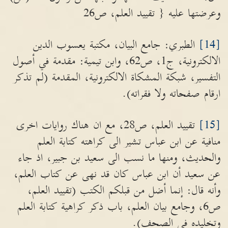
وعرضتها عليه { تقييد العلم، ص26
[14]
الطبري: جامع البيان، مكتبة يعسوب الدين
الالكترونية، ج1، ص62، وابن تيمية: مقدمة في أصول
التفسير، شبكة المشكاة الالكترونية، المقدمة (لم تذكر
ارقام صفحاته ولا فقراته).
[15]
تقييد العلم، ص28، مع ان هناك روايات اخرى
منافية عن ابن عباس تشير الى كراهته كتابة العلم
والحديث، ومنها ما نسب الى سعيد بن جبير، اذ جاء
عن سعيد أن ابن عباس كان قد نهى عن كتاب العلم،
وأنه قال: إنما أضل من قبلكم الكتب (تقييد العلم،
ص6، وجامع بيان العلم، باب ذكر كراهية كتابة العلم
وتخليده في الصحف).