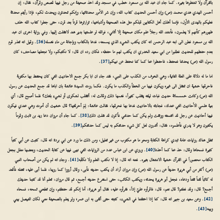
بالقرآن ولا تشغلوها بغيره. كما جاء ان عبد الله بن مسعود خطب في مسجد وقد اخذ صحيفة من رجل فيها قصص وقرآن، فقال: إن
أحسن الهدي هدي محمد (ص) وإن أحسن الحديث كتاب الله، وإن شر الأمور محدثاتها، وإنكم تحدثون ويحدث لكم، فإذا رأيتم محدثة
فعليكم بالهدى الأول، فإنما أهلك أهل الكتابين قبلكم مثل هذه الصحيفة وأشباهها، توارثوها قرناً بعد قرن، حتى جعلوا كتاب الله خلف
ظهورهم كأنهم لا يعلمون، فأنشد الله رجلاً علم مكان صحيفة إلا أتاني، فوالله لو علمتها بدير هند لانتقلت إليها. وفي رواية اخرى ان عبد
الله بن مسعود فطن الى ابنه عبد الرحمن انه كان يكتب الشيء الذي يسمعه، فدعا بالكتاب وبإجانة من ماء فغسله
[36]
. وقيل انه تعذر قوم
بعدم حفظهم للحديث فطلبوا من ابي سعيد الخدري ان يكتب لهم ما حفظه، فكان رده ان قال: لا نكتبكم، ولا نجعلها مصاحف؛ كان
رسول الله (ص) يحدثنا فنحفظ، فاحفظوا عنا كما كنا نحفظ عن نبيكم
[37]
.
اما ما له دلالة على العلة الثانية، وهي الخوف من الكذب على النبي، فقد جاء ان ابا بكر جمع الاحاديث التي كان يحتفظ بها مكتوبة
فاحرقها خشية ان تنتقل الى غيره ويكون فيها من الخطأ والكذب ما يكون. فكما روت السيدة عائشة بان اباها قد جمع الحديث عن رسول
الله (ص) وكانت خمسمائة حديث فبات ليلته يتقلب كثيراً، فغمها ذلك وقالت له: أتتقلب لشكوى أو لشيء بلغك؟ فلما أصبح قال: أي
بنية هلمي الأحاديث التي عندك، فجاءته بالاحاديث فدعا بها فحرقها، فقالت عائشة: لِمَ أحرقتها؟ قال خشيت أن أموت وهي عندي فيكون
فيها أحاديث عن رجل قد ائتمنته ووثقت ولم يكن كما حدثني فأكون قد نقلت ذلك
[38]
. كما جاء أن مروان دعا زيد بن ثابت وقوماً
يكتبون وهو لا يدري فأعلموه، فقال: أتدرون لعل كل شيء حدثتكم به ليس كما حدثتكم
[39]
.
تظل هناك روايات عامة تبدي كراهة الكتابة ومحو ما هو مكتوب من غير تعليل، ومن ذلك ما ورد عن ابي بردة انه قال: كتبت عن أبي كتباً
كثيرة فمحاها وقال: خذ عنا كما أخذنا
[40]
. وروي عن ابن عباس عدد من الروايات التي نهى فيها عن كتابة الحديث، وبعضها معلل بجعل
الكتاب محصوراً في القرآن خشية الانشغال بغيره. فعنه انه قال: إنا لا نكتب العلم ولا نكتّبه
[41]
. وجاء انه لم يكن من أصحاب النبي
(ص) أكثر من أبي هريرة حديثاً عن رسول الله (ص) وإن مروان أراد أن يكتب حديثه فأبى، وقال أرووا كما روينا، فلما أبى عليه، تغفله فأقعد
له كاتباً لقناً ثقفاً ودعاه، فجعل أبو هريرة يحدثه، ويكتب الكاتب، حتى استفرغ حديثه أجمع، ثم قال مروان: تعلم أنا قد كتبنا حديثك
أجمع? قال: وقد فعلتم? قال نعم، قال: فاقرأوه عليّ إذاً، فقرأوه عليه، فقال أبو هريرة: أما إنكم قد حفظتم، وإن تطعني تمحه، فمحاه
[42]
. وعن سعيد بن جبير انه قال: كنا إذا اختلفنا في الشيء، كتبته حتى ألقى به ابن عمر؛ ولو يعلم بالصحيفة معي لكان الفيصل بيني
وبينه
[43]
.