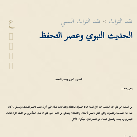
ع
نقد التراث
»
نقد التراث السني
الحديث النبوي وعصر التحفظ
الحديث النبوي وعصر التحفظ
يحيى محمد
في البحث عن تطورات الحديث عند اهل السنة هناك عصران مختلفان ومتضادان، نطلق على الاول منهما (عصر التحفظ) ويشمل ما كان
عليه كبار الصحابة والتابعون، وعلى الثاني (عصر الانشغال والاشتغال) ويتجلى في اعمق صور تطوراته لدى المتأخرين من علماء القرن الثالث
الهجري وما بعده. وتفصيل البحث عن العصر الاول سيكون كالاتي: