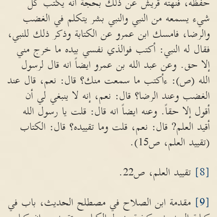
حفظه، فنهته قريش عن ذلك بحجة انه يكتب كل
شيء يسمعه من النبي والنبي بشر يتكلم في الغضب
والرضا، فامسك ابن عمرو عن الكتابة وذكر ذلك للنبي،
فقال له النبي: أكتب فوالذي نفسي بيده ما خرج مني
إلا حق. وعن عبد الله بن عمرو ايضاً انه قال لرسول
الله (ص): ءأكتب ما سمعت منك؟ قال: نعم، قال عند
الغضب وعند الرضا؟ قال: نعم، إنه لا ينبغي لي أن
أقول إلا حقاً. وعنه ايضاً انه قال: قلت يا رسول الله
أقيد العلم? قال: نعم، قلت وما تقييده؟ قال: الكتاب
(تقييد العلم، ص15).
[8]
تقييد العلم، ص22.
[9]
مقدمة ابن الصلاح في مصطلح الحديث، باب في