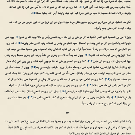
بحديث رسول الله (ص) مني، إلا عبد الله بن عمرو؛ فإنه كان يكتب بيده، فاستأذن رسول الله (ص) في أن يكتب ما سمع منه، فأذن له،
فكان يكتب بيده ويعي بقلبه، وإنما كنت أعي بقلبي
[7]
. كما روي عن عبد الله بن عمرو انه قال: ما آسى على شيء إلا على الصادقة
والوهط. وكانت الصادقة صحيفة إذا سمع من النبي (ص) شيئاً كتبه فيها، والوهط أرض كان جعلها صدقة
[8]
.
لكن هذا المنقول عن ابي هريرة وابن عمرو وابن خديج يتنافى مع ما سبق ان روي عن ابي هريرة من ان النبي اعترض على من كتب عنه
وطلب اتيان ما كتب حتى جمع وأحرق.
وقيل ان من ابرز الصحابة الذين اباحوا الكتابة هم كل من علي بن ابي طالب وابنه الحسن وأنس بن مالك وعبد الله بن عمرو
[9]
. وورد نص
(قيدوا العلم بالكتاب) عن كل من النبي وعدد من الصحابة، منهم الامام علي وعمر بن الخطاب وعبد الله بن عباس وغيرهم
[10]
. فقد روي
عن الامام علي انه خطب وقال: من زعم أن عندنا شيئاً نقرأه، ليس في كتاب الله تعالى وهذه الصحيفة - وهي صحيفة معلقة في سيفه، فيها
أسنان الإبل وشيء من الجراحات- فقد كذب
[11]
. وروي عنه ايضاً انه قال: من يشتري مني علماً بدرهم، اي يشتري صحيفة بدرهم يكتب
فيها العلم، ومثل ذلك روي عن ابن عباس
[12]
. كما روي عن الحسن بن علي انه دعا بنيه وبني أخيه فقال: يا بني وبني أخي إنكم صغار
قوم يوشك أن تكونوا كبار آخرين، فتعلموا العلم؛ فمن لم يستطع منكم أن يرويه، فليكتبه، وليضعه في بيته
[13]
. وروي ان مجاهداً سأل ابن
عباس عن تفسير القرآن ومعه الواحه، فامره ابن عباس بالكتابة، حتى سأله عن التفسير كله، ولهذا كان سفيان الثوري يقول: اذا جاءك التفسير
عن مجاهد فحسبك به
[14]
. كما روي عن التابعي سعيد بن جبير بان عبد الله بن عباس كان يملي في الصحيفة حتى يملأها، وذكر انه
كان هو الاخر يكتب في نعله حتى يملأها
[15]
. كذلك روي عن بشير بن نهيك انه قال: كتبت عن أبي هريرة كتاباً فلما أردت أفارقه
قلت: يا أبا هريرة إني كتبت عنك كتاباً فأرويه عنك؟ قال: نعم اروه عني
[16]
. ومثل ذلك روي عن الشعبي انه قال: إذا سمعت شيئاً فاكتبه
ولو في الحائط
[17]
، وكذا ما نُقل عن يحيى بن سعيد ان ابن أبي زائدة اخرج اليه كتاب الشعبي فكتب منه
[18]
، وهو خلاف ما سنرى
في رواية اخرى انه كان يمنع نفسه من ان يكتب شيئاً.
***
وكما قلنا ان التعارض في النصوص عن النبي (ص) حول كتابة حديثه - حيث بعضها يدعو الى الكتابة في حين يمنع البعض الاخر ذلك - لا
يلغي حقيقة كون النبي لم يرد لحديثه ان يدون تدويناً عاماً، اذ من الجائز انه كان يتقبل الكتابة الشخصية، وربما انه قام بمنع الكتابة احياناً
عندما خشي ان تتحول الى التداول العام، كما تدل عليه بعض الاخبار.