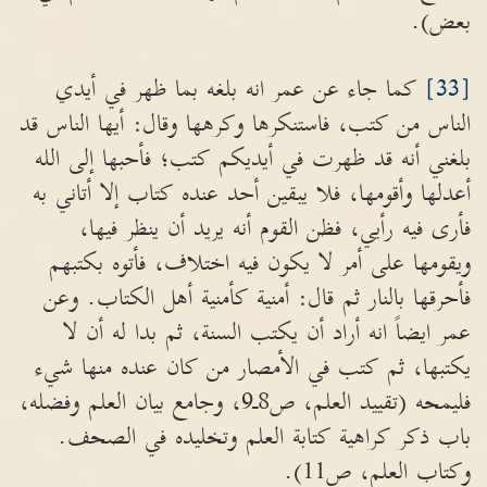
بعض).
[33]
كما جاء عن عمر انه بلغه بما ظهر في أيدي
الناس من كتب، فاستنكرها وكرهها وقال: أيها الناس قد
بلغني أنه قد ظهرت في أيديكم كتب؛ فأحبها إلى الله
أعدلها وأقومها، فلا يبقين أحد عنده كتاب إلا أتاني به
فأرى فيه رأيي، فظن القوم أنه يريد أن ينظر فيها،
ويقومها على أمر لا يكون فيه اختلاف، فأتوه بكتبهم
فأحرقها بالنار ثم قال: أمنية كأمنية أهل الكتاب. وعن
عمر ايضاً انه أراد أن يكتب السنة، ثم بدا له أن لا
يكتبها، ثم كتب في الأمصار من كان عنده منها شيء
فليمحه (تقييد العلم، ص8ـ9، وجامع بيان العلم وفضله،
باب ذكر كراهية كتابة العلم وتخليده في الصحف.
وكتاب العلم، ص11).