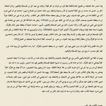
وقد استمر حال التحفظ من التدويل العام للكتابة طيلة قرن من الزمان او اكثر قليلاً، وذلك في عهد كل من الصحابة والتابعين. وذكر الحفاظ
اكثر من تفسير لما حدث من منع كتابة الحديث او الامر بمحوها وازالتها. ومن ذلك احتمل ابن الصلاح امرين، احدهما هو ان النبي (ص)
أذن في الكتابة عنه لمن خشي عليه النسيان، ونهى عنها لمن وثق بحفظه مخافة الاتكال على الكتاب. والاخر هو انه نهى عن الكتابة خوفاً
من ان يختلط الحديث بصحف القرآن، ومن ثم أذن في كتابته حين أمن من ذلك
[19]
. وعلى هذه الشاكلة علل ابن حجر في (مقدمة فتح
الباري) نهي النبي عن تدوين آثاره، وكذا استمرار ذلك في عصر الصحابة والتابعين، بأمرين: احدهما خشية أن يختلط بعض ذلك بالقرآن،
وثانيهما لسعة حفظ هؤلاء وسيلان أذهانهم ولأن أكثرهم كانوا لا يعرفون الكتابة
[20]
. وذكر الرامهرمزي بان علة كراهة الكتابة من قبل الصدر
الأول للصحابة هو لقرب العهد وتقارب الإسناد ولئلا يعتمد على ذلك الكاتب فيهمل الحفظ ولا يعمل به
[21]
. كما قدّر بعض المعاصرين
بانه لما عمّ القرآن وشاع حفظاً وكتابة لم يبق لهذا الخوف من معنى، بل أصبحت كتابة السنة واجبة لصيانتها من الضياع
[22]
.
لكن هذا التقدير وكذا القول بان سبب النهي يعود الى الخوف من ان يختلط الحديث بالقرآن، كما ردده المتأخرون الى يومنا هذا، ليس
عليه دليل بحسب ما روي عن سيرة الصحابة واقوالهم.
ويبدو ان العلة في الكراهة والنهي تكمن في منع الانشغال بالحديث والاشتغال فيه، وذلك لعدد من الاسباب، ابرزها ان لا يتخذ الحديث
كتاباً يضاهي ما عليه القرآن، كما هو عادة الناس، وسنرى ان السيرة الفعلية للصحابة والتابعين تؤيد هذا المعنى. وقريب منه ما اشار اليه
الحافظ أبو عمر بن عبد البر في ذكره للوجه الاول من علة كراهة الكتابة، حيث ذكر وجهين بهذا الخصوص: هما ألا يتخذ مع القرآن كتاباً
يضاهى به، ولئلا يتكل الكاتب على ما كتب فلا يحفظ فيقل الحفظ
[23]
. ويؤيد هذا المعنى ان الكراهة لم تقتصر على كتابة الحديث، بل
امتدت الى كراهة الاكثار منه، فالاكثار يفضي الى الانشغال به والاشتغال فيه، كما يفضي الى الكذب على النبي، حيث تكثر احتمالات
تحوير كلامه او التقول عليه بشكل او بآخر، ومن ثم يؤدي الامر الى احلال دين بدين، كالذي حل في الاديان السماوية السابقة للاسلام.
ومن هنا ظهر التحفظ في كل من كتابة الحديث والاكثار من روايته، بل وظهر التثبت في سماعه والرغبة في احالته احياناً الى من هو دون
النبي (ص) خشية الكذب عليه، وذلك لما ورد عنه انه توعد بالنار لكل من كذب عليه.
حديث الكذب على النبي