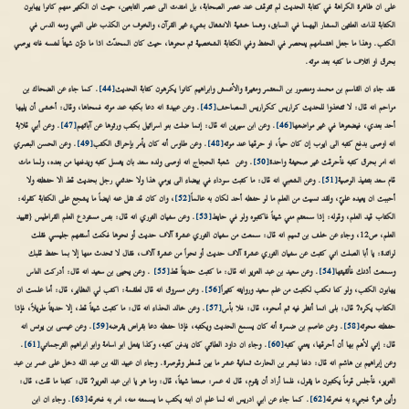
على ان ظاهرة الكراهة في كتابة الحديث لم تتوقف عند عصر الصحابة، بل امتدت الى عصر التابعين، حيث ان الكثير منهم كانوا يهابون
الكتابة لذات العلتين المشار اليهما في السابق، وهما خشية الانشغال بشيء غير القرآن، والخوف من الكذب على النبي ومنه الدس في
الكتب. وهذا ما جعل اهتمامهم ينحصر في الحفظ وفي الكتابة الشخصية ثم محوها، حيث كان المحدّث اذا ما دوّن شيئاً لنفسه فانه يوصي
بحرق او اتلاف ما كتبه بعد موته.
فقد جاء ان القاسم بن محمد ومنصور بن المعتمر ومغيرة والأعمش وابراهيم كانوا يكرهون كتابة الحديث
[44]
. كما جاء عن الضحاك بن
مزاحم انه قال: لا تتخذوا للحديث كراريس ككراريس المصاحف
[45]
. وعن عبيدة انه دعا بكتبه عند موته فمحاها، وقال: أخشى أن يليها
أحد بعدي، فيضعوها في غير مواضعها
[46]
. وعن ابن سيرين انه قال: إنما ضلت بنو اسرائيل بكتب ورثوها عن آبائهم
[47]
. وعن أبي قلابة
انه اوصى بدفع كتبه الى ايوب إن كان حياً، او حرقها عند موته
[48]
. وعن طاوس أنه كان يأمر بإحراق الكتب
[49]
. وعن الحسن البصري
انه امر بحرق كتبه فأحرقت غير صحيفة واحدة
[50]
. وعن شعبة الحجاج انه اوصى ولده سعد بان يغسل كتبه ويدفنها من بعده، ولما مات
قام سعد بتنفيذ الوصية
[51]
. وعن الشعبي انه قال: ما كتبت سوداء في بيضاء الى يومي هذا ولا حدثني رجل بحديث قط الا حفظته ولا
أحببت ان يعيده عليّ، ولقد نسيت من العلم ما لو حفظه أحد لكان به عالماً
[52]
، وان كان قد نقل عنه ايضاً ما يشجع على الكتابة كقوله:
الكتاب قيد العلم، وقوله: إذا سمعتم مني شيئاً فاكتبوه ولو في حايط
[53]
. وعن سفيان الثوري انه قال: بئس مستودع العلم القراطيس {تقييد
العلم، ص12، وجاء عن خلف بن تميم انه قال: سمعت من سفيان الثوري عشرة آلاف حديث أو نحوها فكنت أستفهم جليسي فقلت
لزائدة: يا أبا الصلت اني كتبت عن سفيان الثوري عشرة آلاف حديث أو نحواً من عشرة آلاف، فقال لا تحدث منها إلا بما حفظ قلبك
وسمعت أذنك فألقيتها
[54]
. وعن سعيد بن عبد العزيز انه قال: ما كتبت حديثاً قط
[55]
. وعن يحيى بن سعيد انه قال: أدركت الناس
يهابون الكتب، ولو كنا نكتب لكتبت من علم سعيد وروايته كثيراً
[56]
. وعن مسروق انه قال لعلقمة: اكتب لي النظاير، قال: أما علمت ان
الكتاب يكره? قال: بلى انما أنظر فيه ثم أمحوه، قال: فلا بأس
[57]
. وعن خالد الحذاء انه قال: ما كتبت شيئاً قط، إلا حديثاً طويلاً، فإذا
حفظته محوته
[58]
. وعن عاصم بن ضمرة أنه كان يسمع الحديث ويكتبه، فإذا حفظه دعا بقراض يقرضه
[59]
. وعن عيسى بن يونس انه
قال: إني لأهم بها أن أحرقها، يعني كتبه
[60]
. وجاء ان داود الطائي كان يدفن كتبه، وكذا يفعل ابو اسامة وابو ابراهيم الترجماني
[61]
.
وعن إبراهيم بن هاشم انه قال: دفنا لبشر بن الحارث ثمانية عشر ما بين قمطر وقوصرة. وجاء ان عبيد الله بن عبد الله دخل على عمر بن عبد
العزيز، فأجلس قوماً يكتبون ما يقول، فلما أراد أن يقوم، قال له عمر: صنعنا شيئاً، قال: وما هو يا ابن عبد العزيز? قال: كتبنا ما قلت، قال:
وأين هو؟ فجيء به فخرقه
[62]
. كما جاء عن ابي ادريس انه لما علم ان ابنه يكتب ما يسمعه منه، امر به فخرقه
[63]
. وجاء ان ابن