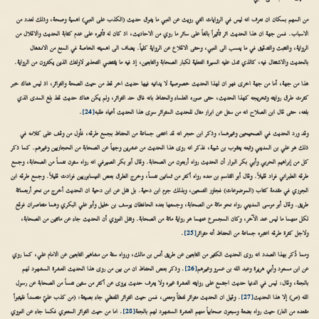
من المهم بمكان ان نعرف انه ليس في الروايات التي رويت عن النبي ما يفوق حديث (الكذب على النبي) اهمية وصحة، وذلك لعدد من
الاسباب. فمن جهة ان هذا الحديث اثر تأثيراً بالغاً على سائر ما روي من الاحاديث، اذ كان له تأثيره على عدم كتابة الحديث والاقلال من
الرواية، والتثبت والتدقيق في ما ينسب الى النبي، وحتى الاقلاع عن الرواية كلياً. يضاف الى اهميته الخاصة في المنع من الانشغال
بالحديث والاشتغال فيه، كالذي تدل عليه السيرة الفعلية لكبار الصحابة والتابعين، إذ فيه ما يقتضي التحذير لاولئك الذين يكثرون من الرواية.
هذا من جهة، أما من جهة اخرى فهو ان لهذا الحديث خصوصية لا يدانيه فيها حديث اخر قط من حيث الصحة والتواتر، اذ ليس هناك خبر
كثرت طرق روايته وتخريجه كهذا الحديث، حتى صوره العلماء والحفاظ بانه فاق حد التواتر، ولم يكن هناك حديث قط بلغ المدى الذي
بلغه، حتى قال ابن الصلاح انه من سئل عن ابراز مثال للحديث المتواتر سوى هذا الحديث أعياه طلبه
[24]
.
وقد ورد الحديث في الصحيحين وغيرهما، وذكر ابن حجر انه قد اعتنى جماعة من الحفاظ بجمع طرقه، فأول من وقف على كلامه في
ذلك هو علي بن المديني وتبعه يعقوب بن شيبة، فذكر انه روى هذا الحديث من عشرين وجهاً عن الصحابة من الحجازيين وغيرهم. كما ذكر
كل من إبراهيم الحربي وأبي بكر البزار أن الحديث رواه أربعون من الصحابة. وقال أبو بكر الصيرفي انه رواه ستون نفساً من الصحابة، وجمع
طرقه الطبراني فزاد قليلاً. وقال أبو القاسم بن منده رواه أكثر من ثمانين نفساً، وخرج الطرق بعض النيسابوريين فزادت قليلاً. وجمع طرقه ابن
الجوزي في مقدمة كتاب (الموضوعات) فجاوز التسعين، وبذلك جزم ابن دحية. بل نقل عن ابن دحية ان الحديث أخرج من نحو أربعمائة
طريق. وقال أبو موسى المديني رواه نحو مائة من الصحابة، وجمعها بعده الحافظان يوسف بن خليل وأبو علي البكري وهما متعاصران فوقع
لكل منهما ما ليس عند الآخر، وكان المجموع عنهما هو رواية مائة من الصحابة. ونقل النووي أن الحديث جاء عن مائتين من الصحابة،
ولاجل كثرة طرقه اعتبره جماعة من الحفاظ أنه متواتر
[25]
.
ومما ذُكر بهذا الصدد انه روى الحديث الكثير من التابعين عن طريق أنس بن مالك، ورواه ستة من مشاهير التابعين عن الامام علي، كما روي
عن ابن مسعود وأبي هريرة وعبد الله بن عمرو وغيرهم
[26]
. وذكر بعض الحفاظ ان من بين من روى هذا الحديث العشرة المشهود لهم
بالجنة، وقال: ليس في الدنيا حديث اجتمع على روايته العشرة غيره ولا يعرف حديث يروى عن أكثر من ستين نفساً من الصحابة عن رسول
الله (ص) إلا هذا الحديث
[27]
. وقيل ان الحديث متواتر لفظاً ومعنى، فمن حيث التواتر اللفظي جاء بصيغة: (من كذب عليّ متعمداً فليتبوأ
مقعده من النار) حيث رواه بضعة وسبعون صحابياً منهم العشرة المشهود لهم بالجنة
[28]
. اما من حيث التواتر المعنوي فكما جاء عن النووي