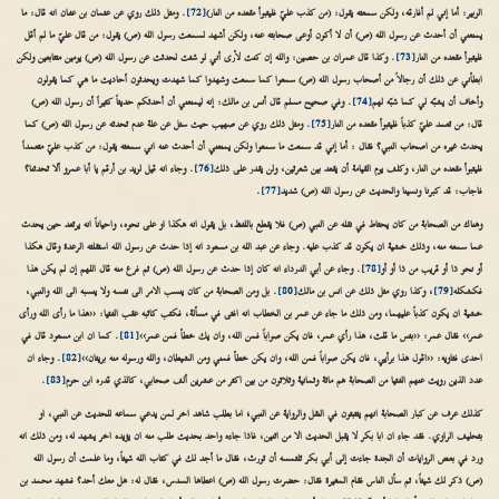
الزبير: أما إني لم أفارقه، ولكن سمعته يقول: (من كذب عليّ فليتبوأ مقعده من النار)
[72]
. ومثل ذلك روي عن عثمان بن عفان انه قال: ما
يمنعني أن أحدث عن رسول الله (ص) أن لا أكون أوعى صحابته عنه، ولكن أشهد لسمعت رسول الله (ص) يقول: من قال عليّ ما لم أقل
فليتبوأ مقعده من النار
[73]
. وكذا قال عمران بن حصين: والله إن كنت لأرى أني لو شئت لحدثت عن رسول الله (ص) يومين متتابعين ولكن
ابطأني عن ذلك أن رجالاً من أصحاب رسول الله (ص) سمعوا كما سمعت وشهدوا كما شهدت ويحدثون أحاديث ما هي كما يقولون
وأخاف أن يشبّه لي كما شبّه لهم
[74]
. وفي صحيح مسلم قال أنس بن مالك: إنه ليمنعني أن أحدثكم حديثاً كثيراً أن رسول الله (ص)
قال: من تعمد عليّ كذباً فليتبوأ مقعده من النار
[75]
. ومثل ذلك روي عن صهيب حيث سئل عن علة عدم تحدثه عن رسول الله (ص) كما
يحدث غيره من اصحاب النبي؟ فقال : أما إني قد سمعت ما سمعوا ولكن يمنعني أن أحدث عنه اني سمعته يقول: من كذب عليّ متعمداً
فليتبوأ مقعده من النار، وكلف يوم القيامة أن يقعد بين شعرتين، ولن يقدر على ذلك
[76]
. وجاء انه قيل لزيد بن أرقم يا أبا عمرو ألا تحدثنا؟
فاجاب: قد كبرنا ونسينا والحديث عن رسول الله (ص) شديد
[77]
.
وهناك من الصحابة من كان يحتاط في نقله عن النبي (ص) فلا يقطع باللفظ، بل يقول انه هكذا او على نحوه، واحياناً انه يرتعد حين يحدث
عما سمعه منه، وذلك خشية ان يكون قد كذب عليه. وجاء عن عبد الله بن مسعود انه إذا حدث عن رسول الله استقلته الرعدة وقال هكذا
أو نحو ذا أو قريب من ذا أو أو
[78]
. وجاء عن أبي الدرداء انه كان إذا حدث عن رسول الله (ص) ثم فرغ منه قال اللهم إن لم يكن هذا
فكشكله
[79]
، وكذا روي مثل ذلك عن انس بن مالك
[80]
. بل ومن الصحابة من كان ينسب الامر الى نفسه ولا ينسبه الى الله والنبي،
خشية ان يكون كذباً عليهما، ومن ذلك ما جاء عن عمر بن الخطاب انه افتى في مسألة، فكتب كاتبه عقب الفتيا: ‹‹هذا ما رأى الله ورأى
عمر›› فقال عمر: ‹‹بئس ما قلت، هذا رأي عمر، فان يكن صواباً فمن الله، وان يك خطأ فمن عمر››
[81]
. كما ان ابن مسعود قال في
احدى فتاويه: ‹‹اقول هذا برأيي، فان يكن صواباً فمن الله، وان يكن خطأ فمني ومن الشيطان، والله ورسوله منه بريئان››
[82]
. وجاء ان
عدد الذين رويت عنهم الفتيا من الصحابة هم مائة وثمانية وثلاثون من بين اكثر من عشرين ألف صحابي، كالذي قدره ابن حزم
[83]
.
كذلك عرف عن كبار الصحابة انهم يتثبتون في النقل والرواية عن النبي؛ اما بطلب شاهد اخر لمن يدعي سماعه للحديث عن النبي، او
بتحليف الراوي. فقد جاء ان ابا بكر لا يقبل الحديث الا من اثنين، فاذا جاءه واحد بحديث طلب منه ان يؤيده اخر يشهد له، ومن ذلك انه
ورد في بعض الروايات أن الجدة جاءت إلى أبي بكر تلتمسه أن تورث، فقال ما أجد لك في كتاب الله شيئاً، وما علمت أن رسول الله
(ص) ذكر لك شيئاً، ثم سأل الناس فقام المغيرة فقال: حضرت رسول الله (ص) اعطاها السدس، فقال له: هل معك أحد؟ فشهد محمد بن