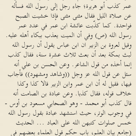
عمر كذب أبو هريرة؛ جاء رجل إلى رسول الله فسأله
عن صلاة الليل فقال مثنى مثنى فإذا خشيت الصبح
فواحدة. كما كذّبت عائشة ابن عمر في عدد عمر
رسول الله (ص) وفي أن الميت يعذب ببكاء أهله عليه.
وقيل لعروة بن الزبير ان ابن عباس يقول أن رسول الله
لبث بمكة بعد أن بعث ثلاث عشرة سنة، فقال كذب
إنما أخذه من قول الشاعر. وعن الحسن بن علي أنه
سئل عن قول الله عز وجل ((وشاهد ومشهود)) فأجاب
فيها، فقيل له أن ابن عمر وابن الزبير قالا كذا وكذا
خلاف قوله، فقال كذبا. وعن عبادة بن الصامت أنه
قال كذب أبو محمد - وهو الصحابي مسعود بن أوس -
في وجوب الوتر، حيث استشهد عبادة بقول رسول الله
خمس صلوات كتبهن الله على العباد ... الحديث
(جامع بيان العلم، باب حكم قول العلماء بعضهم في