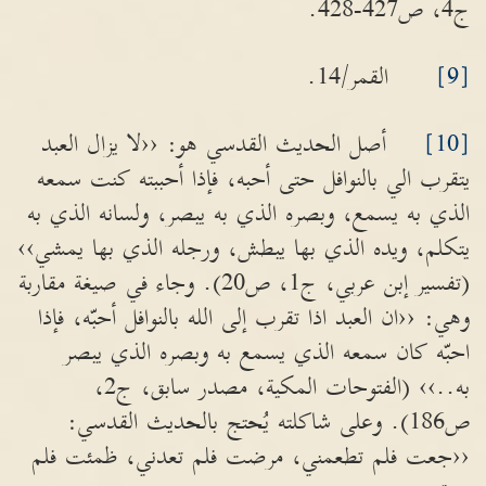
ج4، ص427-428.
[9]
القمر/14.
[10]
أصل الحديث القدسي هو: ‹‹لا يزال العبد
يتقرب الي بالنوافل حتى أحبه، فإذا أحببته كنت سمعه
الذي به يسمع، وبصره الذي به يبصر، ولسانه الذي به
يتكلم، ويده الذي بها يبطش، ورجله الذي بها يمشي››
(تفسير إبن عربي، ج1، ص20). وجاء في صيغة مقاربة
وهي: ‹‹ان العبد اذا تقرب إلى الله بالنوافل أحبّه، فإذا
احبّه كان سمعه الذي يسمع به وبصره الذي يبصر
به..›› (الفتوحات المكية، مصدر سابق، ج2،
ص186). وعلى شاكلته يُحتج بالحديث القدسي:
‹‹جعت فلم تطعمني، مرضت فلم تعدني، ظمئت فلم