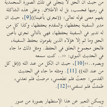
من حيث ان الحق لا يتجلى في تلك الصورة المحمدية
في رميها فحسب، بل له الاطلاق. وعلى هذه الشاكلة
يفهم معنى قوله تعالى: ((تجري بأعيننا))
[9]
، حيث ان
مدير السفينة يحفظها، والمقدم يحفظها، وكذا كل من
له تدبير في السفينة يحفظها، فهي بالتالي تجري بأعين
الحق وما ثم إلا هؤلاء الذين يقومون بحفظ السفينة،
فالحق مجموع الخلق في الحفظ. ومثل ذلك ما جاء
في الحديث النبوي: ‹‹.. كنت سمعه
وبصره..››
[10]
، حيث ان الكل من عند الله ((قل كل
من عند الله))
[11]
. ومثله ما جاء في الحديث
القدسي: جعتُ فلم تطعمني، مرضتُ فلم تعدني،
ظمئتُ فلم تسقني››
[12]
.
ويمكن التعبير عن هذا الإستظهار بصورة من صور