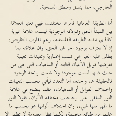
الخارجي، مما يتسق ومنطق السنخية.
أما الطريقة العرفانية فأمرها مختلف، فهي تعتبر العلاقة
بين المبدأ الحق وتنزلاته الوجودية ليست علاقة غيرية
كالذي تبديه الطريقة الفلسفية، رغم تقارب النظريتين،
إذ لا تعترف بوجود آخر غير الحق، وان علاقته بما
يطلق عليه الغير هي نسب إعتبارية وتقيدات تعينية
تفرضها قوابل الأعيان الثابتة أو الماهيات التي هي من
حيث ذاتها ليست موجودة ولا شمت رائحة الوجود.
فالحقيقة هنا واحدة، أما التعدد فيأتي بحسب التعينات
واختلاف القوابل أو الماهيات، مثلما يتضح في علاقة
النور الملقى على زجاجات مختلفة الألوان، فلولا النور
ما ظهر منها شيء، وان اختلاف ألوانها هو بحسب ما
عليها من طبائع مختلفة، لكنها تظل معدومة لا تظهر إلا