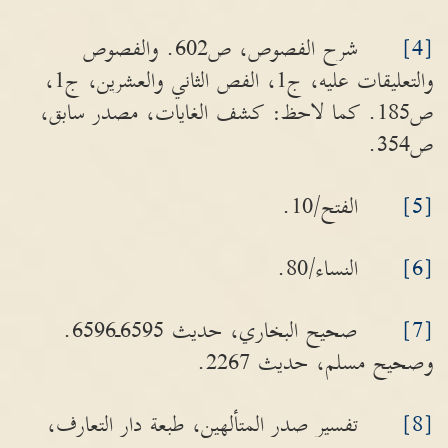
[4]
شرح الفصوص، ص602. والفصوص
والتعليقات عليه، ج1، الفص الثاني والعشرين، ج1،
ص185. كما لاحظ: كشف الغايات، مصدر سابق،
ص354.
[5]
الفتح/10.
[6]
النساء/80.
[7]
صحيح البخاري، حديث 6595ـ6596.
وصحيح مسلم، حديث 2267.
[8]
تفسير صدر المتألهين، طبعة دار التعارف،