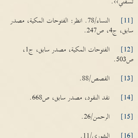
تسقني››.
[11]
النساء/78. انظر: الفتوحات المكية، مصدر
سابق، ج4، ص247.
[12]
الفتوحات المكية، مصدر سابق، ج1،
ص503.
[13]
القصص/88.
[14]
نقد النقود، مصدر سابق، ص668.
[15]
الرحمن/26.
[16]
الشورى/11.