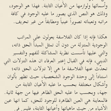
وأسمائها ولوازمها من الأعيان الثابتة. فهذا هو الوجود،
وذلك هو النص الذي يصور ما عليه الوجود في كافة
مراتبه وتعيناته تصويراً عينياً ومطابقاً من غير تحريف.
هكذا فإنه إذا كان الفلاسفة يعولون على المراتب
الوجودية المتنزلة من دون أن تمثل المبدأ الحق ذاته،
والتي عليها تأسست نظرية المشاكلة للفهم والتفسير
الديني، فإنه في القبال إعتبر العرفاء ان هذه التنزلات التي
تحدّث عنها الفلاسفة ما هي إلا تنزلات الحق ذاته؛
استناداً إلى وحدة الوجود الشخصية، حيث تظهر بألوان
وأشكال مختلفة بحسب ما عليه الأعيان الثابتة من
جهة، وبحسب ما عليه الحق الظاهر فيها من جهة ثانية.
فالمعاينة هي العين الظاهرة للوجود للحق، كما انها عين
الأشياء من حيث ماهياتها وأعيانها الثابتة، فليس في