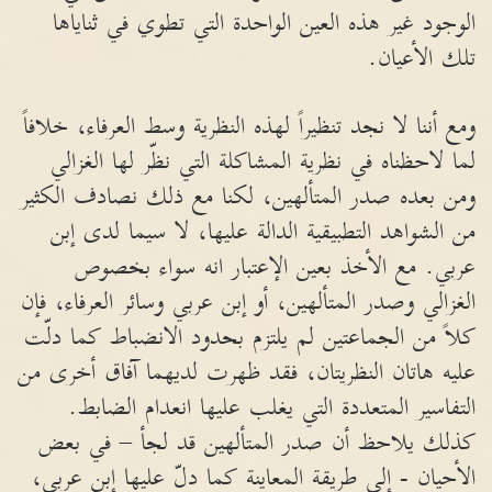
الوجود غير هذه العين الواحدة التي تطوي في ثناياها
تلك الأعيان.
ومع أننا لا نجد تنظيراً لهذه النظرية وسط العرفاء، خلافاً
لما لاحظناه في نظرية المشاكلة التي نظّر لها الغزالي
ومن بعده صدر المتألهين، لكنا مع ذلك نصادف الكثير
من الشواهد التطبيقية الدالة عليها، لا سيما لدى إبن
عربي. مع الأخذ بعين الإعتبار انه سواء بخصوص
الغزالي وصدر المتألهين، أو إبن عربي وسائر العرفاء، فإن
كلاً من الجماعتين لم يلتزم بحدود الانضباط كما دلّت
عليه هاتان النظريتان، فقد ظهرت لديهما آفاق أخرى من
التفاسير المتعددة التي يغلب عليها انعدام الضابط.
كذلك يلاحظ أن صدر المتألهين قد لجأ – في بعض
الأحيان - إلى طريقة المعاينة كما دلّ عليها إبن عربي،