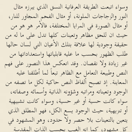
وسواء اتبعت الطريقة العرفانية النسق الذي يبرزه مثال
النور والزجاجات الملونة، أو مثال الفحم المجاور للنار،
أو مثال الصورة في المرايا المختلفة، فالأمر هو هو من
حيث ان للحق مظاهر وتعينات كلها تدل على ما له من
حقيقة وجودية لها علاقة بتلك الأعيان التي لسان حالها
طلب الظهور بحسب ما عليه قابلياتها واستعداداتها من
غير زيادة ولا نقصان. وقد انعكس هذا التصور على فهم
النص وطبيعة التعامل مع الظاهر تبعاً لما أطلقنا عليه
المعاينة. إذ تصبح ألفاظ النص حاكية لكل ما تصفه من
الوجود وتعيناته ومراتبه وشؤونه الذاتية وأسمائه وصفاته،
سواء كانت حسية أو غير حسية، وسواء كانت تشبيهية
أو تنزيهية، حيث الوجود يسع الكل، فهو المطلق الذي
يتعين بالتعينات بلا حصر ولا حدود، وهو المشهود في
كل مشهود، كما انه الغيب بحسب الذات المقدسة