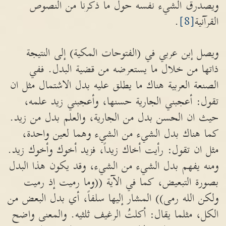
ويصدرق الشيء نفسه حول ما ذكرنا من النصوص
القرآنية
[8]
.
ويصل إبن عربي في (الفتوحات المكية) إلى النتيجة
ذاتها من خلال ما يستعرضه من قضية البدل. ففي
الصنعة العربية هناك ما يطلق عليه بدل الاشتمال مثل ان
تقول: أعجبني الجارية حسنها، وأعجبني زيد علمه،
حيث ان الحسن بدل من الجارية، والعلم بدل من زيد.
كما هناك بدل الشيء من الشيء وهما لعين واحدة،
مثل ان تقول: رأيت أخاك زيداً، فزيد أخوك وأخوك زيد.
ومنه يفهم بدل الشيء من الشيء، وقد يكون هذا البدل
بصورة التبعيض، كما في الآية ((وما رميت إذ رميت
ولكن الله رمى)) المشار إليها سلفاً، أي بدل البعض من
الكل، مثلما يقال: أكلتُ الرغيف ثلثيه. والمعنى واضح