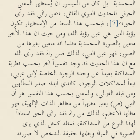
المحمدية. بل كان من الميسور ان يُستظهر المعنى
الحرفي للحديث النبوي القائل: ‹‹من رآني فقد رأى
الحق››
[7]
، فبحسب هذا النمط من الإستظهار تكون
رؤية النبي هي عين رؤية الله، ومن حيث ان هذا الأخير
متعين بالصورة المحمدية مثلما انه متعين بغيرها من
الصور، فهو عين النبي، لذلك فمن رآه فقد رأى الله.
مع ان هذا الحديث قد وجد تفسيراً آخر بحسب نظرية
المشاكلة بعيداً عن وحدة الوجود الخاصة لإبن عربي،
تبعاً لمشاكلات الوجود، كالذي أبداه صدر المتألهين
ومن قبله الغزالي، والمعنى بحسب هذا التفسير هو أن
النبي (ص) يعتبر مظهراً من مظاهر الذات الإلهية، فهو
مثالها الأعظم، لذلك من رآه فقد رآى الحق استناداً
لهذا النوع من المشاكلة، فمثله كمثل الذي يرى
الصورة في المرآة ويظنها حقيقة الشخص لا صورته.