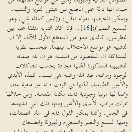
حيث انها دالة على الجمع بين هيئتي التنزيه والتشبيه،
ويمكن تلخيصها بقوله تعالى: ((ليس كمثله شيء وهو
السميع البصير))
[16]
.. فإذا كان التنزيه متفقاً عليه بين
النظريتين، كالذي يبدو من المقطع الأول للآية، إلا ان
التشبيه هو موضع الاختلاف بينهما. فبحسب نظرية
المشاكلة ان المقصود من التشبيه هو ان لله صفاته
التشبيهية المذكورة لكنها مجردة بحسب تشاكلات
الوجود ومراتبه، فيد الله وعينه هي ليست كهذه الأيدي
والأعين الطبيعية، لكنها في الوقت ذاته غير منفية عنه،
وانما لها مرتبة وجودية ذات مكانة مقدسة، ومن خلالها
تنزلت مراتب الأيدي والأعين ومنها تلك التي نشهدها
في الحس. وكذا يمكن القول ذاته في سائر الصفات،
ومنها السمع والبصر والمجيء والهرولة والضحك
والتعجب وغير ذلك من الصفات المنصوص عليها في