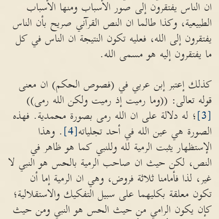
ان الناس يفتقرون إلى صور الأسباب ومنها الأسباب
الطبيعية، وكذا طالما ان النص القرآني صريح بأن الناس
يفتقرون إلى الله، فعليه تكون النتيجة ان الناس في كل
ما يفتقرون إليه هو مسمى الله.
كذلك إعتبر إبن عربي في (فصوص الحكم) ان معنى
قوله تعالى: ((وما رميت إذ رميت ولكن الله رمى))
[3]
؛ له دلالة على ان الله رمى بصورة محمدية. فهذه
الصورة هي عين الله في أحد تجلياته
[4]
. وهذا
الإستظهار يثبت الرمية لله وللنبي كما هو ظاهر في
النص، لكن حيث ان صاحب الرمية بالحس هو النبي لا
غير، لذا فأمامنا ثلاثة فروض، وهي ان الرمية إما أن
تكون معلقة بكليهما على سبيل التفكيك والاستقلالية؛
كإن يكون الرامي من حيث الحس هو النبي ومن حيث