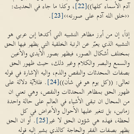
آدم الأسماء كلها))
[22]
، وكذا ما جاء في الحديث:
‹‹خلق الله آدم على صورته››
[23]
.
إذاً، إن من أبرز مظاهر التشبيه التي أكدها إبن عربي هو
التشبيه الذي يعبّر عن الرتبة الخلقية التي يظهر فيها الحق
بمختلف أشكال الصور، فيظهر بصور الأيدي والأعين
والسمع والبصر والكلام وغير ذلك، حيث ظهور الحق
بصفات المحدثات والنقص والذم، واليه الإشارة في قوله
تعالى: ((كل يوم هو في شأن))
[24]
. فللآية دلالة على
ظهور الحق بمظاهر المحدثات والنقص، وهي تعني ان
من المحال ان تبقى الأشياء في العالم على حالة واحدة
زمانين، بل تتغير عليها الأحوال والأعراض في كل
لحظة، فهذه هي شؤون الحق لا غير
[25]
. أو ان الحق
يظهر بصفات الفقر والحاجة كالذي يشير إليه قوله