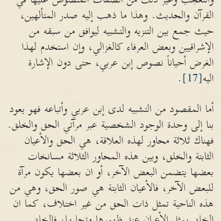
القرآن والحديث. وهذا ما ذهب إليه صدر المتألهين،
حيث جمع بين التنزيه والتشبيه ليوافق من سبقه من
الإشراقيين وبعض العرفاء كالغزالي، وإن استخدم لهذا
الغرض أحياناً نصوص إبن عربي، حتى دون الإشارة
اليه
[17]
.
أما المقصود من التشبيه لدى إبن عربي وأتباعه فهو يعود
بنا إلى وحدة الوجود الشخصية عبر مرآتي الحق والخلق.
فهناك ثلاثة محاور لهذه العلاقة، هي الحق والأعيان
الثابتة والخلق، وبين هذه المحاور الثلاثة مسانخات
بعضها يتضمن البعض الآخر، أو ان بعضها يكون مرآة
للبعض الآخر، فالأعيان الثابتة هي صور الحق، وهي من
هذه الناحية تمثل ذات الحق من غير اختلاف، كما ان
الخلق يمثل الأعيان عند ظهورها وتجليها، فالخلق