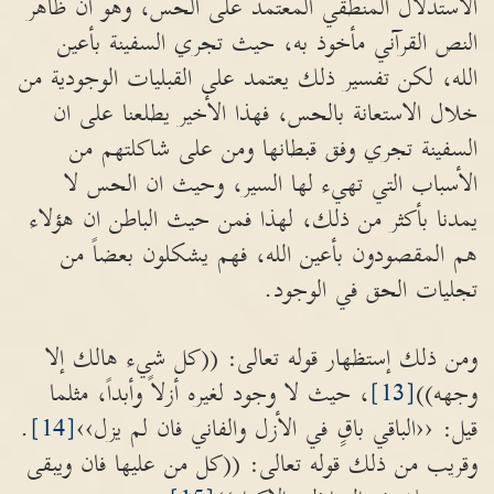
الاستدلال المنطقي المعتمد على الحس، وهو ان ظاهر
النص القرآني مأخوذ به، حيث تجري السفينة بأعين
الله، لكن تفسير ذلك يعتمد على القبليات الوجودية من
خلال الاستعانة بالحس، فهذا الأخير يطلعنا على ان
السفينة تجري وفق قبطانها ومن على شاكلتهم من
الأسباب التي تهيء لها السير، وحيث ان الحس لا
يمدنا بأكثر من ذلك، لهذا فمن حيث الباطن ان هؤلاء
هم المقصودون بأعين الله، فهم يشكلون بعضاً من
تجليات الحق في الوجود.
ومن ذلك إستظهار قوله تعالى: ((كل شيء هالك إلا
وجهه))
[13]
، حيث لا وجود لغيره أزلاً وأبداً، مثلما
قيل: ‹‹الباقي باقٍ في الأزل والفاني فان لم يزل››
[14]
.
وقريب من ذلك قوله تعالى: ((كل من عليها فان ويبقى