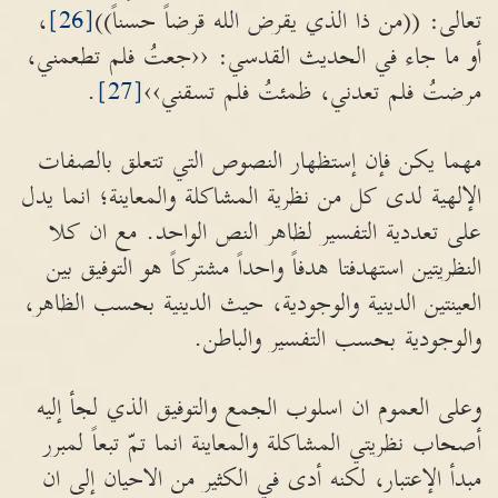
تعالى: ((من ذا الذي يقرض الله قرضاً حسناً))
[26]
،
أو ما جاء في الحديث القدسي: ‹‹جعتُ فلم تطعمني،
مرضتُ فلم تعدني، ظمئتُ فلم تسقني››
[27]
.
مهما يكن فإن إستظهار النصوص التي تتعلق بالصفات
الإلهية لدى كل من نظرية المشاكلة والمعاينة؛ انما يدل
على تعددية التفسير لظاهر النص الواحد. مع ان كلا
النظريتين استهدفتا هدفاً واحداً مشتركاً هو التوفيق بين
العينتين الدينية والوجودية، حيث الدينية بحسب الظاهر،
والوجودية بحسب التفسير والباطن.
وعلى العموم ان اسلوب الجمع والتوفيق الذي لجأ إليه
أصحاب نظريتي المشاكلة والمعاينة انما تمّ تبعاً لمبرر
مبدأ الإعتبار، لكنه أدى في الكثير من الاحيان إلى ان