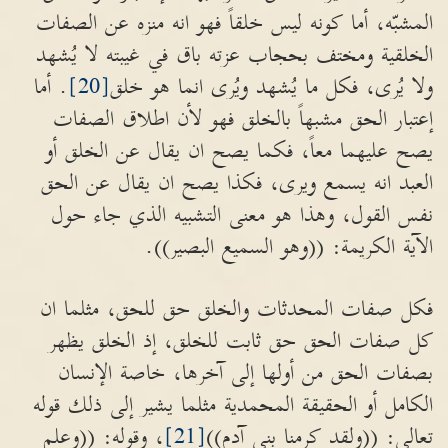
المشبّه، أما كونه ليس خلقاً فهو انه منزه عن الصفات
الخلقية ومختف بحجاب عزته باق في غيبته لا يُشهد
ولا يُرى، فكل ما يُشهد ويُرى انما هو خلق
[20]
. أما
إعتبار الحق مشبهاً بالخلق فهو لأن اطلاق الصفات
يصح عليهما معاً، فكما يصح ان يقال عن الخلق أو
العبد انه يسمع ويرى، فكذا يصح ان يقال عن الحق
نفس القول، وهذا هو معنى التشبيه الذي جاء حول
الآية الكريمة: ((وهو السميع البصير)).
فكل صفات المحدثات والخلق حق للحق، مثلما ان
كل صفات الحق حق ثابت للخلق، إذ الخلق يظهر
بصفات الحق من أولها إلى آخرها، خاصة الإنسان
الكامل أو الحقيقة المحمدية مثلما يشير إلى ذلك قوله
تعالى: ((ولقد كرمنا بني آدم))
[21]
، وقوله: ((وعلم