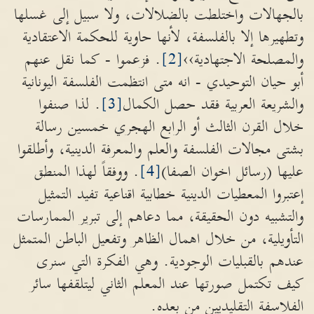
بالجهالات واختلطت بالضلالات، ولا سبيل إلى غسلها
وتطهيرها إلا بالفلسفة، لأنها حاوية للحكمة الاعتقادية
والمصلحة الاجتهادية››
[2]
. فزعموا - كما نقل عنهم
أبو حيان التوحيدي - انه متى انتظمت الفلسفة اليونانية
والشريعة العربية فقد حصل الكمال
[3]
. لذا صنفوا
خلال القرن الثالث أو الرابع الهجري خمسين رسالة
بشتى مجالات الفلسفة والعلم والمعرفة الدينية، وأطلقوا
عليها (رسائل اخوان الصفا)
[4]
. ووفقاً لهذا المنطق
إعتبروا المعطيات الدينية خطابية اقناعية تفيد التمثيل
والتشبيه دون الحقيقة، مما دعاهم إلى تبرير الممارسات
التأويلية، من خلال اهمال الظاهر وتفعيل الباطن المتمثل
عندهم بالقبليات الوجودية. وهي الفكرة التي سنرى
كيف تكتمل صورتها عند المعلم الثاني ليتلقفها سائر
الفلاسفة التقليديين من بعده.