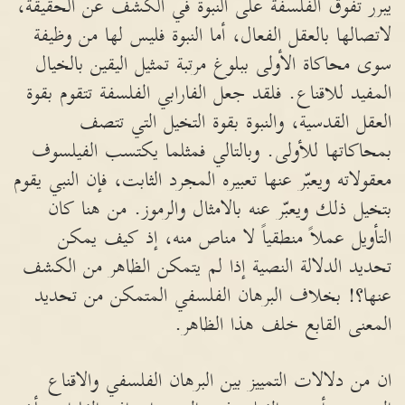
يبرر تفوق الفلسفة على النبوة في الكشف عن الحقيقة،
لاتصالها بالعقل الفعال، أما النبوة فليس لها من وظيفة
سوى محاكاة الأولى ببلوغ مرتبة تمثيل اليقين بالخيال
المفيد للاقناع. فلقد جعل الفارابي الفلسفة تتقوم بقوة
العقل القدسية، والنبوة بقوة التخيل التي تتصف
بمحاكاتها للأولى. وبالتالي فمثلما يكتسب الفيلسوف
معقولاته ويعبّر عنها تعبيره المجرد الثابت، فإن النبي يقوم
بتخيل ذلك ويعبّر عنه بالامثال والرموز. من هنا كان
التأويل عملاً منطقياً لا مناص منه، إذ كيف يمكن
تحديد الدلالة النصية إذا لم يتمكن الظاهر من الكشف
عنها؟! بخلاف البرهان الفلسفي المتمكن من تحديد
المعنى القابع خلف هذا الظاهر.
ان من دلالات التمييز بين البرهان الفلسفي والاقناع