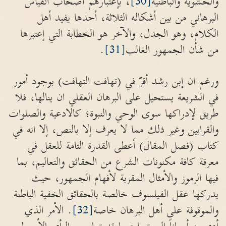
والحشوية والباطنية
[30]
، بإعتبارهم أصحاب القياس
البرهاني من بين أشكاله الثلاثة، أحدها يفيد أهل
الكلام، وهو الجدل، والآخر هو الخطابة التي إعتبرها
من شأن الجمهور الغالب
[31]
.
ورغم ان إبن رشد أقرّ في (تهافت التهافت) بوجود أمور
في الشريعة يستحيل على البرهان العقلي ان ينالها، فلا
طريق لإدراكها سوى الوحي والنبوة؛ كالادعية والصلوات
والقرابين وغير ذلك مما لا يعرف إلا بالنص، إلا انه في
كتاب (فصل المقال) أعطى القدرة التامة للعقل في
معرقة كافة مكنونات الشرع من الحقائق والتعاليم، بما
فيها الرموز والأمثال المقربة لأفهام الجمهور، حيث
يدركها عقل الفيلسوف خالصة بالحقائق الخفية الباطنة
والموقوفة على أهل البرهان خاصة
[32]
. الأمر الذي