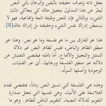
يعقل ذاته وتعرف حقيقته باليقين والبرهان يأتي النص
ليعبّر عن هذا المدلول بتخييل مثاله كي يحاكي ذلك
الشيء، وبالتالي فإن للنص وظيفة تابعة واقناعية، فهو لا
يستبطن إدراك نفس الشيء وحقيقته بل إدراك مثاله
[8]
.
هذا هو الفارق بين ما هو فلسفة وما هو نص. وهذا هو
منطق الظاهر والباطن، فليس لظاهر النص غير دلالة
التمثيل والتخييل والاقناع، أما باطنه فيقتضي التفتيش عن
دلالته عبر منطق الفلسفة وبرهانها، أي عبر القبليات
الوجودية وأصلها المولّد.
وهذه هي الفلسفة التي تسبق النص زماناً، فتقتضي تقدم
الفلاسفة على الأنبياء. وهي نفسها التي تحتل صدارة
التقويم للدلالة النصية، كتقويم الباطن للظاهر. وهو ما