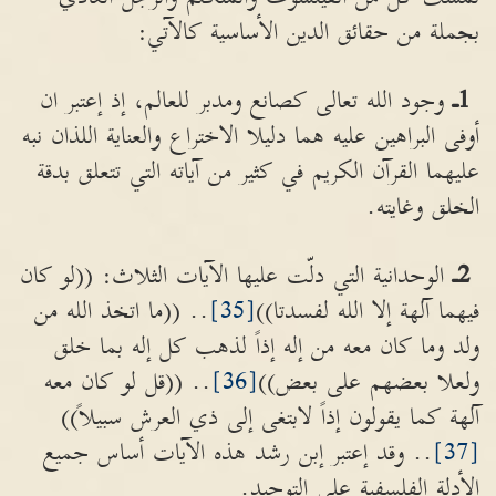
بجملة من حقائق الدين الأساسية كالآتي:
1
ـ
وجود الله تعالى كصانع ومدبر للعالم، إذ إعتبر ان
أوفى البراهين عليه هما دليلا الاختراع والعناية اللذان نبه
عليهما القرآن الكريم في كثير من آياته التي تتعلق بدقة
الخلق وغايته.
2
ـ
الوحدانية التي دلّت عليها الآيات الثلاث: ((لو كان
فيهما آلهة إلا الله لفسدتا))
[35]
.. ((ما اتخذ الله من
ولد وما كان معه من إله إذاً لذهب كل إله بما خلق
ولعلا بعضهم على بعض))
[36]
.. ((قل لو كان معه
آلهة كما يقولون إذاً لابتغى إلى ذي العرش سبيلاً))
[37]
.. وقد إعتبر إبن رشد هذه الآيات أساس جميع
الأدلة الفلسفية على التوحيد.