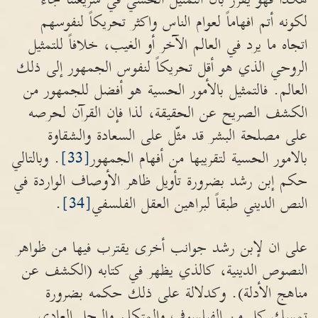
لكونه أتم افهاماً لعوام الناس واكثر تحريكاً لنفوسهم
اتجاه ما يرد في العالم الآخر أو الغيب، خلافاً للتمثيل
الروحي الذي هو أقل تحريكاً لنفوس الجمهور إلى ذلك
العالم. فالتمثيل بالأمور الحسية هو أفضل للجمهور من
الكشف الصريح عن الحقيقة، لذا فإن القرآن لحرصه
على مصلحة البشر قد مثّل على السعادة والشقاوة
بالامور الحسية لتقريبها من أفهام الجمهور
[33]
. وبالتالي
حكم إبن رشد بضرورة تأويل ظاهر الأوصاف الواردة في
النص الديني طبقاً لبراهين العقل الفلسفي
[34]
.
على ان لإبن رشد جوانب أخرى يقترب فيها من ظواهر
النصوص الدينية، كالذي يظهر في كتابه (الكشف عن
مناهج الأدلة). وكدلالة على ذلك حكمه بضرورة
تمسك كل من الفيلسوف والمتكلم والرجل العادي