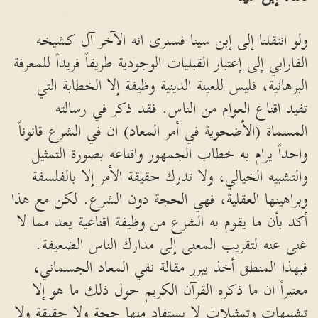
ولو انتقلنا إلى إبن سينا فسنرى انه الآخر آل كشيخه
الفارابي إلى إعتبار القبليات الوجودية طريقاً فريداً للمعرفة
البرهانية، فليس للعينة الدينية وظيفة إلا الخطابة التي
تفيد اقناع العوام من الناس. فقد ذكر في رسالته
المسماة (الأضحوية في أمر المعاد) ان في الشرع قانوناً
واحداً يرام به خطاب الجمهور واقناعه بصورة التمثيل
والتشبيه الخيالي، ولا تدرك حقيقة الأمر إلا بالفلسفة
وبراهينها العقلية، فهي الحجة دون الشرع. لكن مع هذا
أكد بأن ما يقوم به الشرع من وظيفة اقناعية يعد مما لا
غنى عنه لتقريب المعنى إلى مدارك الناس الضعيفة.
فبهذا المنطق أخذ يبرر مقالة نفي المعاد الجسماني،
معتبراً ان ما ذكره القرآن الكريم حول ذلك ما هو إلا
تشبيهات وتمثيلات لا يستفاد منها حجة ولا حقيقة ولا