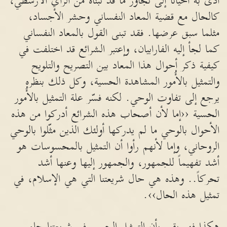
أدى به أحياناً إلى تجاوز ما قد تبناه من الرأي الأرسطي،
كالحال مع قضية المعاد النفساني وحشر الأجساد،
مثلما سبق عرضها. فقد تبنى القول بالمعاد النفساني
كما لجأ إليه الفارابيان، وإعتبر الشرائع قد اختلفت في
كيفية ذكر أحوال هذا المعاد بين التصريح والتلويح
والتمثيل بالأُمور المشاهدة الحسية، وكل ذلك بنظره
يرجع إلى تفاوت الوحي. لكنه فسّر علة التمثيل بالأُمور
الحسية ‹‹إما لأن أصحاب هذه الشرائع أدركوا من هذه
الأحوال بالوحي ما لم يدركها أولئك الذين مثّلوا بالوحي
الروحاني، وإما لأنهم رأوا أن التمثيل بالمحسوسات هو
أشد تفهيماً للجمهور، والجمهور إليها وعنها أشد
تحركاً.. وهذه هي حال شريعتنا التي هي الإسلام، في
تمثيل هذه الحال››.
هكذا فهو يقرر بأن التمثيل الحسي في شريعتنا جاء