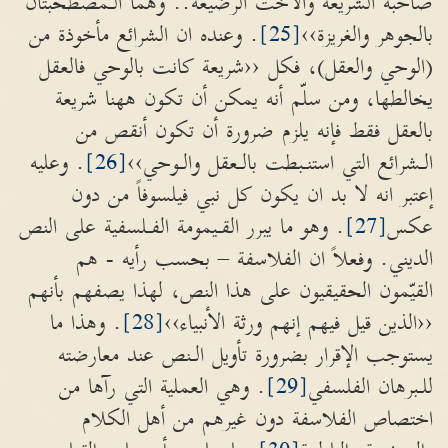
صاحبة الشريعة والأُخت الرضيعة.. وهما الـمصطحبتان
بالجوهر والغريزة››
[25]
. وعنده ان الشرائع مأخوذة من
(الوحي والعقل)، فكل ‹‹شريعة كانت بالوحي فالعقل
يخالطها، ومن سلّم أنه يمكن أن تكون ههنا شريعة
بالعقل فقط فإنه يلزم ضرورة أن تكون أنقص من
الـشرائع التي استنـبطت بالـعقل والـوحي››
[26]
. وعليه
إعتبر انه لا بد ان يكون كل نبي فيلسوفاً من دون
عكس
[27]
. وهو ما يبرر القـيمومة الفـلسفية على النص
الديني. وفعلاً ان الفلاسفة – بحسب رأيه - هم
القيّمون الحقيقيون على هذا النص، لهذا يصفهم بأنهم
‹‹الذين قيل فيهم إنهم ورثة الأنبياء››
[28]
. وهذا ما
يستوجب الإقرار بضرورة تأويل الـنص عند معارضته
للـبرهان الفلسفي
[29]
. وهي العملية التي رآها من
اختصاص الفلاسفة دون غيرهم من أهل الكلام