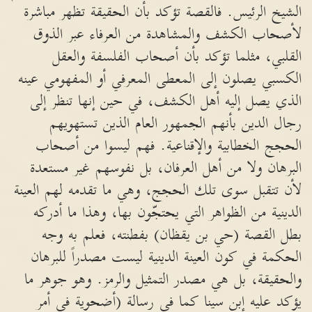
الشيخ الرئيس. فالقصة تؤكد بأن الحقيقة تظهر مباشرة
لأصحاب الكشف والمشاهدة من العرفاء عبر الذوق
القلبي، مثلما تؤكد بأن أصحاب الفلسفة والعقل
الكسبي يصلون إلى المعطى المعرفي أو المفهومي عينه
الذي يصل إليه أهل الكشف، في حين إنها تنظر إلى
رجال الدين بأنهم الجمهور العام الذين تستهويهم
الحجج الخطابية والإقناعية. فهم ليسوا من أصحاب
البرهان ولا من أهل العرفان، بل نفوسهم غير مستعدة
لأن تتقبل سوى تلك الحجج، وهي ما تقدمه لهم العينة
الدينية من الظواهر التي يحتجّون بها، وهذا ما أدركه
بطل القصة (حي بن يقظان) بفطنته، فعلم به وجه
الحكمة في كون العينة الدينية ليست مصدراً للبرهان
والحقيقة، بل هي مصدر التمثيل والرمز. وهو جوهر ما
يؤكد عليه إبن سينا كما في رسالة (أضحوية في أمر