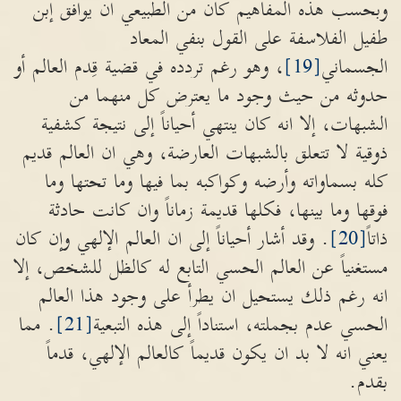
وبحسب هذه المفاهيم كان من الطبيعي ان يوافق إبن
طفيل الفلاسفة على القول بنفي المعاد
الجسماني
[19]
، وهو رغم تردده في قضية قِدم العالم أو
حدوثه من حيث وجود ما يعترض كل منهما من
الشبهات، إلا انه كان ينتهي أحياناً إلى نتيجة كشفية
ذوقية لا تتعلق بالشبهات العارضة، وهي ان العالم قديم
كله بسماواته وأرضه وكواكبه بما فيها وما تحتها وما
فوقها وما بينها، فكلها قديمة زماناً وان كانت حادثة
ذاتاً
[20]
. وقد أشار أحياناً إلى ان العالم الإلهي وإن كان
مستغنياً عن العالم الحسي التابع له كالظل للشخص، إلا
انه رغم ذلك يستحيل ان يطرأ على وجود هذا العالم
الحسي عدم بجملته، استناداً إلى هذه التبعية
[21]
. مما
يعني انه لا بد ان يكون قديماً كالعالم الإلهي، قدماً
بقدم.