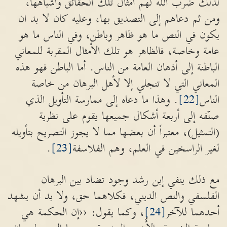
لذلك ضرب الله لهم أمثال تلك الحقائق واشباهها،
ومن ثم دعاهم إلى التصديق بها، وعليه كان لا بد ان
يكون في النص ما هو ظاهر وباطن، وفي الناس ما هو
عامة وخاصة، فالظاهر هو تلك الأمثال المقربة للمعاني
الباطنة إلى أذهان العامة من الناس. أما الباطن فهو هذه
المعاني التي لا تنجلي إلا لأهل البرهان من خاصة
الناس
[22]
. وهذا ما دعاه إلى ممارسة التأويل الذي
صنّفه إلى أربعة أشكال جميعها يقوم على نظرية
(التمثيل)، معتبراً أن بعضها مما لا يجوز التصريح بتأويله
لغير الراسخين في العلم، وهم الفلاسفة
[23]
.
مع ذلك ينفي إبن رشد وجود تضاد بين البرهان
الفلسفي والنص الديني، فكلاهما حق، ولا بد أن يشهد
أحدهما للآخر
[24]
، وكما يقول: ‹‹إن الحكمة هي