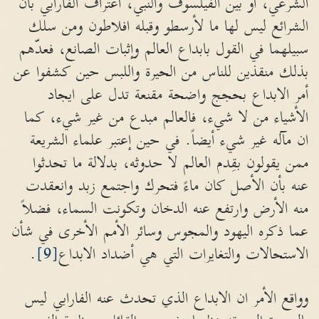
الشرعي، أو بين الفيلسوف والنبي، اعتراف الفارابي بأن
الشرائع ليس لها ما لأرسطو وقبله افلاطون ومن سلك
سبيلهما في القول بابداع العالم وإثبات الصانع، فعدّهم
بذلك منقذين للناس من الحيرة واللبس حين كشفوا عن
أمر الابداع بحجج واضحة مقنعة تدل على ايجاد
الأشياء من لا شيء، فالعالم مبدع من غير شيء، كما
ان مآله غير شيء أيضاً. في حين إعتبر علماء الشريعة
ممن يقولون بقِدم العالم لا حدوثه، بدلالة ما تحدثوا
عنه بأن الأصل كان ماءً فتحرك واجتمع زبد وانعقدت
منه الأرض وارتفع عنه الدخان وتكونت السماء، فضلاً
عما ذكره اليهود والمجوس وسائر الأمم الأخرى في شأن
الاستحالات والتغايرات التي هي أضداد الابداع
[9]
.
وواقع الأمر ان الابداع الذي تحدث عنه الفارابي ليس