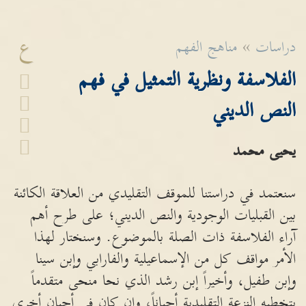
ع
دراسات
»
مناهج الفهم
الفلاسفة ونظرية التمثيل في فهم
النص الديني
يحيى محمد
سنعتمد في دراستنا للموقف التقليدي من العلاقة الكائنة
بين القبليات الوجودية والنص الديني؛ على طرح أهم
آراء الفلاسفة ذات الصلة بالموضوع. وسنختار لهذا
الأمر مواقف كل من الإسماعيلية والفارابي وإبن سينا
وإبن طفيل، وأخيراً إبن رشد الذي نحا منحى متقدماً
بتخطيه النزعة التقليدية أحياناً، وان كان في أحيان أخرى