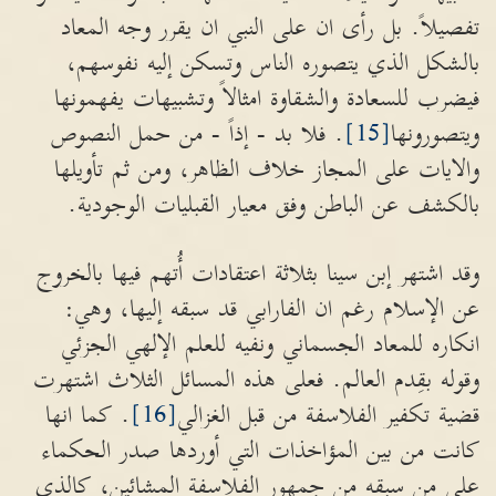
تفصيلاً. بل رأى ان على النبي ان يقرر وجه المعاد
بالشكل الذي يتصوره الناس وتسكن إليه نفوسهم،
فيضرب للسعادة والشقاوة امثالاً وتشبيهات يفهمونها
ويتصورونها
[15]
. فلا بد - إذاً - من حمل النصوص
والايات على المجاز خلاف الظاهر، ومن ثم تأويلها
بالكشف عن الباطن وفق معيار القبليات الوجودية.
وقد اشتهر إبن سينا بثلاثة اعتقادات أُتهم فيها بالخروج
عن الإسلام رغم ان الفارابي قد سبقه إليها، وهي:
انكاره للمعاد الجسماني ونفيه للعلم الإلهي الجزئي
وقوله بقِدم العالم. فعلى هذه المسائل الثلاث اشتهرت
قضية تكفير الفلاسفة من قبل الغزالي
[16]
. كما انها
كانت من بين المؤاخذات التي أوردها صدر الحكماء
على من سبقه من جمهور الفلاسفة المشائين، كالذي