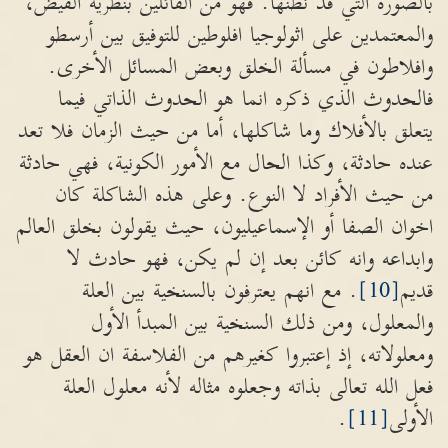
بالصورة التي قد نظنها. فهو من القائلين بنظرية الفيض،
والمعتمدين على اثولوجيا افلوطين للتوفيق بين أرسطو
وافلاطون في مسألة الخلق وبعض المسائل الأخرى.
فالحدوث الذي ذكره انما هو الحدوث الذاتي فيما
يتعلق بالأفلاك وما شاكلها، أما من حيث الزمان فلا تعد
عنده حادثة، وكذا الحال مع الأمور الكونية، فهي حادثة
من حيث الأفراد لا النوع. وعلى هذه الشاكلة كان
اخوان الصفا أو الإسماعيليون، حيث يقولون بخلق العالم
وابداعه وانه كائن بعد إن لم يكن، فهو حادث لا
قديم
[10]
. مع انهم يعترفون بالسنخية بين العلة
والمعلول، ومن ذلك السنخية بين المبدأ الأول
ومعلولاته، إذ إعتبروا كغيرهم من الفلاسفة ان العقل هو
فعل الله تعالى بذاته وجعلوه مثاله لأنه معلول العلة
الأولى
[11]
.