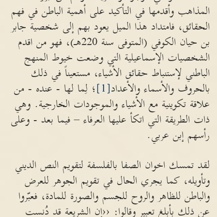
المذاهب وأقدمها في التأكيد على أهمية الباطن في فهم
الحقائق، فامتداد هذا الميل يعود بهم إلى شخصية جابر
بن حيان الكوفي (المتوفى سنة 220هـ)، فهو من اقدم
الشخصيات الإسماعيلية التي وضعت خيوط المنهج
الباطني لإستنباط حقائق الأشياء، مستعيناً في ذلك
بالحروف والأسماء والأعداد
[1]
؛ لِما لها - عنده - من
علاقة تكوينية مع الأشياء والموجودات الخارجية. وهي
ذات الطريقة التي اتكأ عليها العرفاء – فيما بعد - وعلى
رأسهم إبن عربي.
لقد تمسك اخوان الصفا بالفلسفة لتقويم النص الديني
وتأويله، كما يجري الحال في تقويم الجوهر للعرض
والباطن للظاهر والروح للجسم والصورة للمادة، فعبّروا
عن ذلك بأبلغ تعبير وقالوا: ‹‹إن الشريعة قد دُنست