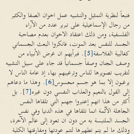
فتبعاً لنظرية التمثيل والتشبيه عمل اخوان الصفا والكثير
من رجال الإسماعيلية على تبرير عدد من الآراء
الفلسفية، ومن ذلك اعتقاد الاخوان بعدم مصاحبة
الجسد للنفس بعد الموت، فانكروا البعث الجسماني
كغالبية الفلاسفة
[5]
. فبرأيهم ان غرض الأنبياء من
وصف الجنان وصفاً جسمانياً قد جاء على سبيل التشبيه
لتقريب تصويرها للناس وترغيبهم بها، إذ عامة الناس لا
يرغبون إلا بما هو جسم محسوس
[6]
. وهذا ما دعاهم
إلى القول بالنعيم والعذاب النفسي دون غيره
[7]
. بل
أكثر من هذا انهم إعتبروا جهنم التي تلقاها النفس
الجاهلة الآثمة انما تلقاها في هذه الدنيا وفي نفس
الجسد الملتبسة به من دون ان تعود إلى عالم الآخرة،
وذلك ما لم يتم تطهيرها لتتم عودتها ومفارقتها الكلية