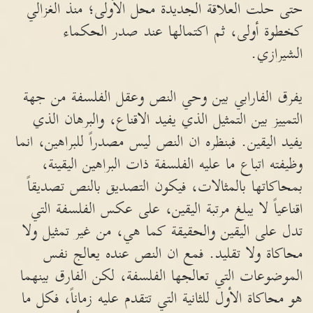
حتى حلت العلاقة الجديدة محل الأولى؛ منذ الغزالي
كخطوة أولى، ثم اكتمالها عند صدر الحكماء
الشيرازي.
يفرق الفارابي بين وحي النص وعقل الفلسفة من جهة
التمييز بين التمثيل الذي يفيد الاقناع، والبرهان الذي
يفيد اليقين. فبنظره ان النص ليس مصدراً للبراهين، انما
وظيفته اتباع ما عليه الفلسفة ذات البراهين اليقينة،
بمحاكاتها بالمثالات، فيكون التصديق بالنص تصديقاً
اقناعياً لا يبلغ مرتبة اليقين، على عكس الفلسفة التي
تدل على اليقين والحقيقة كما هي، من غير تمثيل ولا
محاكاة ولا تقليد. فمع ان النص عنده يعالج نفس
الموضوعات التي تعالجها الفلسفة، لكن الفارق بينهما
هو محاكاة الأول للثانية التي تتقدم عليه زماناً، فكل ما