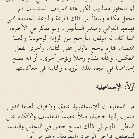
لم يتجاوز مقالتها، لكن هذا الموقف المتذبذب لم
يجعل مكانه وسطاً بين تلك النزعة والنزعة الجديدة التي
نهجها الغزالي وصدر المتألهين، ولم يفكر في الأخيرة،
انما كان له موقف متأرجح بين الرؤية الوجودية والعينة
الدينية، فتارة يرجح الأولى على الثانية، وأخرى يفعل
العكس، وكأنه يقدّم رجلاً ويؤخر أخرى، أو انه يضع
إحداهما في اتجاه تلك الرؤية، والثانية في معاكستها.
أولاً: الإسماعيلية
من المعلوم ان للإسماعيلية عامة، ولإخوان الصفا الذين
ينتمون إليها خاصة، ميلاً عظيماً للتفلسف والاتكاء على
الباطن، فلهم في ذلك نسيج خاص في التحليل والتفسير
لمختلف نواحي الوجود والشريعة، وهم من أبرز