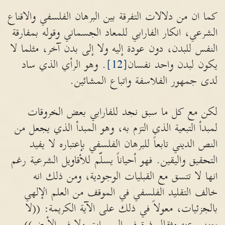
كما ان من دلالات التفرقة بين البرهان الفلسفي والاقناع
الشرعي، انكار الفارابي للمعاد الجسماني وقوله بمفارقة
النفس للبدن، دون عودة إليه ولا إلى بدن آخر، مثلما لا
يكون لبدن واحد نفسان
[12]
. وهو الرأي الذي ساد
لدى جمهور الفلاسفة واتباع المشائين.
لكن مع كل ما سبق نجد للفارابي بعض الخروقات
لمبدأ التبعية الذي التزم به، وهو المبدأ الذي يجعل من
النص الديني تابعاً للبرهان الفلسفي بإعتباره لا يفيد
التحقيق واليقين. فهو أحياناً يسلّم للأقاويل الشرعية رغم
انها لا تتسق مع القبليات الوجودية، ومن ذلك انه
خالف التقليد الفلسفي في الموقف من العلم الإلهي
بالجزئيات، معولاً في ذلك على الآية الكريمة: ((لا
يعزب عنه مثقال ذرة في السموات ولا في الأرض))