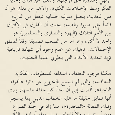
الإلهي وضرورة حق الإجتهاد والتعبير عن الرأي وحرية
الفكر وسط الإختلافات الكثيرة. والأهم من ذلك هو أن
متن الحديث يحمل متوالية حسابية تجعل من التاريخ
قائماً على صورة رياضية، بحيث أن الفارق في الإفتراق
بين الأُمم الثلاث (اليهود والنصارى والمسلمين) هو
واحد لا أكثر، وهو أمر من الصعب تصديقه وفقاً لمنطق
الإحتمالات. ناهيك عن عدم وجود أي شهادة تاريخية
تؤيد تحديد الأعداد التي ينطوي عليها الحديث.
هكذا فوجود الحلقات المغلقة للمنظومات الفكرية
المتنافسة، والتي لم تسمح بالخروج عن دائرة «الفرقة
الناجية»، أفضت إلى أن تعتدّ كل حلقة بنفسها، وترى
أنها تطابق حقيقة ما عليه الخطاب الديني بما ينسجم
وتلك المقالة «المخدرة»، مما زاد في حدّة الصراع
دون أن تدع مجالاً للتفاهم فيما بينها، أو للنقد الذاتي