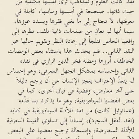
فقد كانت العلوم والمذاهب ترى نفسها مكتفية من
حيث ذاتها، صحيحة في أسسها ومبانيها، كاملة في
معرفتها، لا تحتاج إلى ما يغني فقرها ويسدد عوزها،
سيما أنها لم تعانِ من صدمات ذاتية تلفت نظرها إلى
واقعها الخاص فتلجأ إلى إعادة النظر وتقويم حالها عبر
النقد الذاتي.. فلم يحدث هذا باستثناء بعض الومضات
الخاطفة، أبرزها ومضة فخر الدين الرازي في نقده
الذاتي وإحساسه بمشكل الجهل المعرفي، وهو إحساس
لم يتعدّ الإعتراف بعجز الإنسان عن أن يرجح دليلاً
على آخر معارض، وقضية في قبال أخرى، كما في
بعض القضايا الميتافيزيقية، وهو ما يذكرنا بما قدّمه
(عمانوئيل كانت) من نقد للأدلة الميتافيزيقية في كتابه
(نقد العقل المجرد)، إستناداً إلى تساوي القيمة المعرفية
للأدلة المتعارضة، وإستحالة ترجيح بعضها على البعض