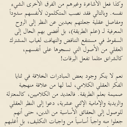
وكذا فعل الأشاعرة وغيرهم من الفرق الأخرى الشيء
نفسه. وبالتالي فقد نصب المتكلمون لأنفسهم سدوداً
ومفاصل عقلية جعلتهم بعيدين عن النظر إلى الروح
المعرفية لـ (علم الطريقة)، بل أفضى بهم الحال إلى
السقوط في مستنقع التناقض والتهافت لغياب المشترك
العقلي من الأصول التي نسجوها على أنفسهم،
كالشرانق مثلما تفعل اليرقات!
نعم لا ينكر وجود بعض المبادرات الخلاقة في ثنايا
الفكر العقلي الكلامي، لما لها من علاقة منهجية
صميمة بعلم الطريقة. فالعديد من الكلاميين، كالمعتزلة
والزيدية والإمامية الإثني عشرية، دعوا إلى النظر العقلي
للوصول إلى الحقائق الأساسية من الدين، حتى أنهم
جعلوا منه واجباً أساسياً من واجبات التكليف، بل أغلبهم