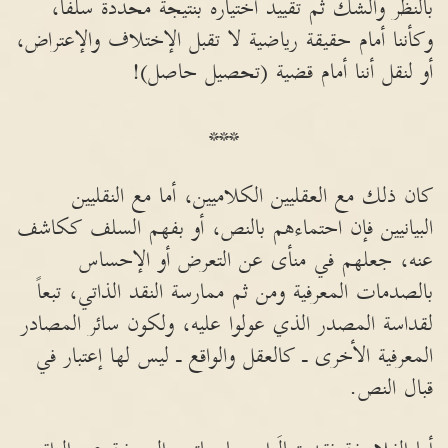
بالنظر والشك ثم تقييد اختياره بنتيجة محددة سلفاً،
وكأننا أمام حقيقة رياضية لا تقبل الإختلاف والإعتراض،
أو لنقل أننا أمام قضية (تحصيل حاصل)!
***
كان ذلك مع العقليين الكلاميين، أما مع النقليين
البيانيين فإن احتماءهم بالنص، أو بفهم السلف ككاشف
عنه، جعلهم في منأى عن التعرض أو الإحساس
بالصدمات المعرفية ومن ثم ممارسة النقد الذاتي، تبعاً
لقداسة المصدر الذي عولوا عليه، ولكون سائر المصادر
المعرفية الأخرى ـ كالعقل والواقع ـ ليس لها إعتبار في
قبال النص.