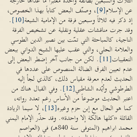
الثلاث والسبعين بطائفة واحدة معتبراً ما عداها خارجة
عن الإسلام
[9]
، وصنّف البعض كتاباً بهذا الخصوص،
إذ ذكر فيه ثلاثاً وسبعين فرقة من الإمامية الشيعة
[10]
.
وقد جرت مناقشات عقلية ونقلية عن تشخيص الفرقة
الناجية، كالمباحثة التي تمّت بين نصير الدين الطوسي
والعلامة الحلي، والتي عقب عليها الشيخ الدواني ببعض
التعقيبات
[11]
. لكن من جانب آخر إضطر البعض إلى
عدم تعيين الفرق الضالة المنصوص على عددها في
الحديث لعدم معرفة مقياس ذلك، كالذي لجأ إليه
الطرطوشي وأيّده الشاطبي
[12]
. وفي القبال هناك من
اعتبر الحديث موضوعاً من الأساس رغم تعدد رواته،
كما هو الحال مع إبن حزم وغيره
[13]
، لا سيما الزيادة
القائلة «كلها هالكة إلا واحدة». وقد حذّر الإمام اليمني
محمد ابراهيم (المتوفى سنة 840هـ) في (العواصم