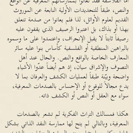
أما الفلاسفة فقد تعالَوا بممارساتهم المعرفية عن الواقع
والنص، طبقاً للتحديدات الأولية النابعة عن الموروث
القديم لعلوم الأوائل، لذا فلم يعانوا من صدمة تتعلق
بهذا أو بذاك، بل اعتبروا الرصيف الذي يقفون عليه
رصيفاً ثابتاً لا يقبل الإنحراف، واعتمدوا على ما وسموه
بالبراهين المنطقية أو الفلسفية كأساس بنوا عليه سائر
المعارف الخاصة بالواقع والنص. والحال عند أهل
التصوف والإشراق سيان، إذ هم أيضاً عدّوا الأشياء
واضحة وبيّنة طبقاً لعمليات الكشف والعرفان بما لا
يدع مجالاً للوقوع أو الإحساس بالصدمات المعرفية،
سواء مع العقل أو النص أو الكشف ذاته.
هكذا فمسالك التراث الفكرية لم تشعر بالصدمات
المعرفية، وبالتالي لم يتح لها ممارسة النقد الذاتي بشكل