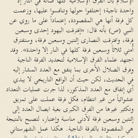
الإسلام بأن الفرق الإسلامية كلها ضالة في النار إلا
واحدة ناجية؛ إختلفوا حولها وتنافسوا عليها، وزعمت
كل فرقة أنها هي المقصودة، إعتماداً على ما روي عن
النبي (ص) بأنه قال: «إفترقت اليهود إحدى وسبعين
فرقة، وافترقت النصارى إثنتين وسبعين فرقة، وستفترق
أُمتي ثلاثاً وسبعين فرقة كلها في النار إلا واحدة». وقد
اجتهد علماء الفرق الإسلامية لتحديد الفرقة الناجية
وفرق الضلال الأخرى بما يتفق مع العدد المشار إليه
في الحديث، لكن حيث أن الواقع التاريخي لا يبدي
أي إتفاق مع العدد المذكور، لذا جرت عمليات التعداد
عشوائياً من غير انتظام، فكل فرقة عملت على تمزيق
وتكثير غيرها من الفرق الكبرى بغية ايصال العدد إلى
إثنتين وسبعين فرقة لأدنى مناسبة وإعتبار، لتصبح بالنتيجة
هي المقصودة بالفرقة الناجية. هكذا عمل الشهرستاني