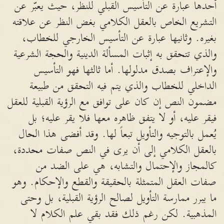
أحدها عبارة عن التأسيس القبلي للنظر، حيث يعبّر عن
التشريع الخاص بالعقل الكلامي بغض النظر عن علاقته
بغيره. وثانيها عبارة عن التأسيس الخارجي للخطاب،
والذي تتحقق به إثبات المسألة الدينية والحجة الشرعية
والإعتراف بصدق مدلولها. أما ثالثها فهو التأسيس
الداخلي للخطاب والذي يتم فيه التحقق من طبيعة
مضمون النص إن كان على توافق مع الرؤية القبلية للعقل
فيقر عليه، أو لا يتفق ظاهره معها فلا يقر عليه؛ بل
يُعمل بالتوجيه والتأويل تبعاً لها. وقد أفضى هذا الحال
بالعقل الكلامي إلى أن يرى في النص صفات محددة،
كالمجاز والإحتمال والتشابه، هي على الضد من
صفات العقل المتمثلة بالحقيقة والقطع والإحكام. وهو
ما يبرر ممارسة التأويل لصالح الرؤية القبلية، بل وحتى
المذهبية. لكن رغم ذلك فقد بقي علم الكلام لا