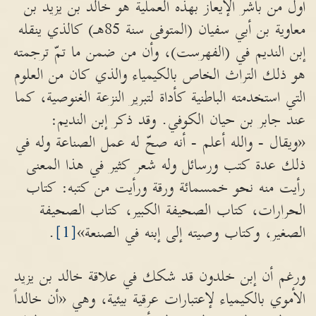
أول من باشر الإيعاز بهذه العملية هو خالد بن يزيد بن
معاوية بن أبي سفيان (المتوفى سنة 85هـ) كالذي ينقله
إبن النديم في (الفهرست)، وأن من ضمن ما تمّ ترجمته
هو ذلك التراث الخاص بالكيمياء والذي كان من العلوم
التي استخدمته الباطنية كأداة لتبرير النزعة الغنوصية، كما
عند جابر بن حيان الكوفي. وقد ذكر إبن النديم:
«ويقال - والله أعلم - أنه صحّ له عمل الصناعة وله في
ذلك عدة كتب ورسائل وله شعر كثير في هذا المعنى
رأيت منه نحو خمسمائة ورقة ورأيت من كتبه: كتاب
الحرارات، كتاب الصحيفة الكبير، كتاب الصحيفة
الصغير، وكتاب وصيته إلى إبنه في الصنعة»
[1]
.
ورغم أن إبن خلدون قد شكك في علاقة خالد بن يزيد
الأموي بالكيمياء لإعتبارات عرقية بيئية، وهي «أن خالداً