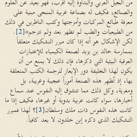
من الجيل العربي والبداوة إليه أقرب، فهو بعيد عن العلوم
والصنائع، فكيف له بصناعة غربية المنحى مبنية على
معرفة طبائع المركبات وأمزجتها وكتب الناظرين في ذلك
من الطبيعيات والطب لم تظهر بعد ولم تترجم»
[2]
.
لكن الإشكال هو أنه إذا كان مبرر التشكيك متعلقاً
بممارسة خالد بن يزيد لصنعة الكيمياء للإعتبارات
العرقية البيئية التي ذكرها، فإن ذلك لا يمنع من أن
يكون لهذا الخليفة دور الإيعاز لترجمة الكتب المتعلقة
بها، إذ تُظهِر هذه الصنعة أموراً عجيبة وغريبة، بل
ومغرية، وكل ذلك مما تتشوق إليه النفوس عند سماع
أخبارها، سواء كانت عربية بدوية أو غيرها، فكيف إذا ما
كانت هذه النفوس ذات ملك وسلطان
[3]
؟ لهذا فمبرر
التشكيك الذي ذكره إبن خلدون لا يعد كافياً.