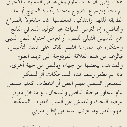
هكذا يظهر أن هذه العلوم وغيرها من المعارف الأخرى
لم تنشأ وتترعرع كفروع متحدة بآصرة المنهج أو علم
الطريقة للفهم والتفكير. فمعظمها كان مشغولاً بالصراع
والتنافس، إما لغرض السيادة عبر التوليد المعرفي الناتج
عن التأسيس القبلي للنظر، أو لغرض احتواء النص الديني
واحتكاره عبر ممارسة الفهم القائم على ذلك التأسيس.
فبالرغم من هذه العلاقة المزدوجة التي تربط العلوم
والمذاهب ببعضها من جهة، وبالنص من جهة أخرى،
فإنه لم يظهر وسط هذه المماحكات أثر للتفكير
المنهجي المتعلق بفهم النص أو الخطاب كعلم مستقل
عام يتجاوز مرحلة التنافس والسجال، أو مدخل معرفي
غرضه البحث والتفتيش عن أنسب القنوات الممكنة
لفهم النص وما يترتب عليه من إنتاج معرفي.