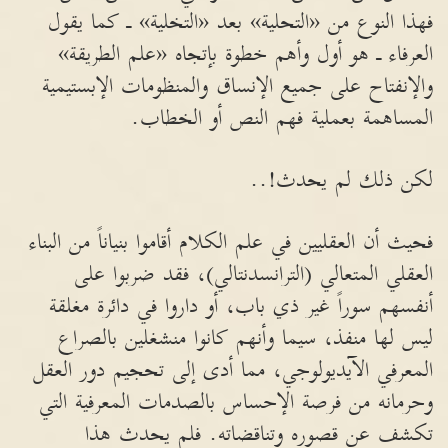
فهذا النوع من «التحلية» بعد «التخلية» ـ كما يقول
العرفاء ـ هو أول وأهم خطوة بإتجاه «علم الطريقة»
والإنفتاح على جميع الإنساق والمنظومات الإبستيمية
المساهمة بعملية فهم النص أو الخطاب.
لكن ذلك لم يحدث!..
فحيث أن العقليين في علم الكلام أقاموا بنياناً من البناء
العقلي المتعالي (الترانسدنتالي)، فقد ضربوا على
أنفسهم سوراً غير ذي باب، أو داروا في دائرة مغلقة
ليس لها منفذ، سيما وأنهم كانوا منشغلين بالصراع
المعرفي الآيديولوجي، مما أدى إلى تحجيم دور العقل
وحرمانه من فرصة الإحساس بالصدمات المعرفية التي
تكشف عن قصوره وتناقضاته. فلم يحدث هذا