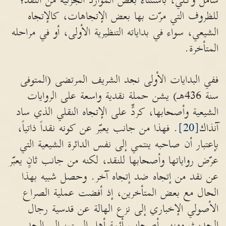
شامل وكلي، باستثناء بعض الموارد الجزئية من النقد؛
للظروف التي مرّت بها بعض الإتجاهات، كالإتجاه
الشيعي، سواء في بداياته التنظيرية الأولى، أو في مراحله
المتأخرة.
ففي البدايات الأولى نجد الشريف المرتضى (المتوفى
سنة 436هـ) يشن حملة نقدية واسعة على الروايات
الشيعية وأصحابها، كردٍّ على الإتجاه النقلي الذي ساد
آنذاك
[20]
. فهذا من جانب يعبّر عن كونه نقداً ذاتياً،
بإعتبار أن صاحبه ينتمي إلى نفس الدائرة الشيعية التي
عرّض رواياتها وأصحابها للنقد، لكنه من جانب ثانٍ يعبّر
عن نقد من إتجاه ضد إتجاه آخر. وحصل شبيه بهذا
الحال مع بعض المتأخرين، إذ أفضت عملية الصراع
الأصولي الإخباري إلى نزع الهالة عن قدسية رجال
الحديث ومنهم أصحاب أئمة أهل البيت، إلى الحد