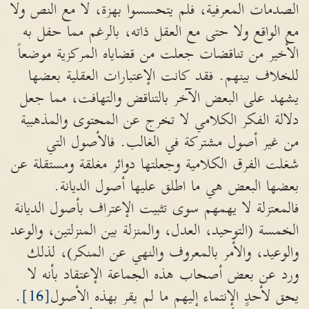
الصدمات المعرفية، فلم يتحسسوا بهزة، لا مع النص ولا
مع الواقع ولا حتى مع العقل ذاته، بالرغم مما حفل به
الأخير من تناقضات جعلت من قضاياه المركزية موضعاً
للخلاف بينهم. فقد كانت الإعتبارات العقلية بعضها
يشهد على البعض الآخر بالتناقض والتهافت، مما جعل
دلالة الفكر الكلامي لا تخرج عن المحتوى والمذهبية
من غير أصول مشتركة في الغالب. فالأصول التي
شغلت الفرق الكلامية وجعلتها دوائر مغلقة ومستقلة عن
بعضها البعض هي ما اطلق عليها أصول الديانة.
فالمعتزلة لا يهمهم سوى تثبيت الإعتراف بأصول الديانة
الخمسة (التوحيد، العدل، والمنزلة بين المنزلتين، والوعد
والوعيد، والأمر بالمعروف والنهي عن المنكر)، لذلك
ورد عن بعض أصحاب هذه الجماعة الإعتقاد بأنه لا
يحق لأحدٍ الإنتماء إليهم ما لم يقر بهذه الأصول
[16]
.