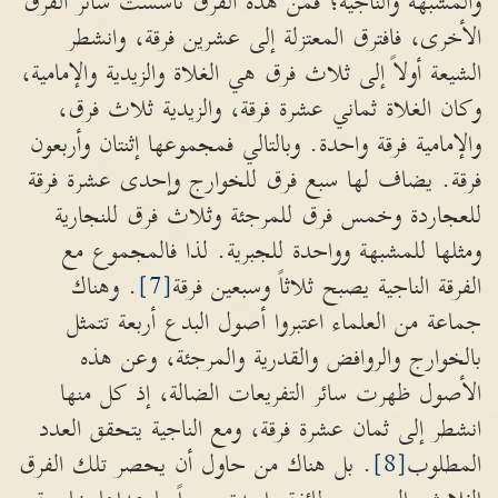
والمشبهة والناجية؛ فمن هذه الفرق تأسست سائر الفرق
الأخرى، فافترق المعتزلة إلى عشرين فرقة، وانشطر
الشيعة أولاً إلى ثلاث فرق هي الغلاة والزيدية والإمامية،
وكان الغلاة ثماني عشرة فرقة، والزيدية ثلاث فرق،
والإمامية فرقة واحدة. وبالتالي فمجموعها إثنتان وأربعون
فرقة. يضاف لها سبع فرق للخوارج وإحدى عشرة فرقة
للعجاردة وخمس فرق للمرجئة وثلاث فرق للنجارية
ومثلها للمشبهة وواحدة للجبرية. لذا فالمجموع مع
الفرقة الناجية يصبح ثلاثاً وسبعين فرقة
[7]
. وهناك
جماعة من العلماء اعتبروا أصول البدع أربعة تتمثل
بالخوارج والروافض والقدرية والمرجئة، وعن هذه
الأصول ظهرت سائر التفريعات الضالة، إذ كل منها
انشطر إلى ثمان عشرة فرقة، ومع الناجية يتحقق العدد
المطلوب
[8]
. بل هناك من حاول أن يحصر تلك الفرق