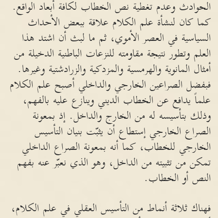
الحوادث وعدم تغطية نص الخطاب لكافة أبعاد الواقع.
كما كان لنشأة علم الكلام علاقة ببعض الأحداث
السياسية في العصر الأموي، ثم ما لبث أن اشتد هذا
العلم وتطور نتيجة مقاومته للنزعات الباطنية الدخيلة من
أمثال المانوية والهرمسية والمزدكية والزرادشتية وغيرها.
فبفضل الصراعين الخارجي والداخلي أصبح علم الكلام
علماً يدافع عن الخطاب الديني وينازع عليه بالفهم،
وذلك بتأسيسه له من الخارج والداخل. إذ بمعونة
الصراع الخارجي إستطاع أن يثبّت بنيان التأسيس
الخارجي للخطاب، كما أنه بمعونة الصراع الداخلي
تمكن من تثبيته من الداخل، وهو الذي نعبّر عنه بفهم
النص أو الخطاب.
فهناك ثلاثة أنماط من التأسيس العقلي في علم الكلام،