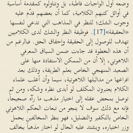
وضعه أول الواجبات قاطبة، بل وتناولوه كمقدمة أساسية
في أوائل كتبهم الكلامية، كما أن بعضهم قدّم عليه
وجوب الشك؛ للنظر في المذاهب التي تدعي لنفسها
«الحقيقة»
[17]
. فوظيفة النظر والشك لدى الكلاميين
تهدف للوصول إلى الحقيقة وإحقاق الحق. فبالرغم من
أن هذه الخطوة قد جاءت ضمن السياق المعرفي
اللاهوتي، إلا أن من الممكن الاستفادة منها على
الصعيد المنهجي الخاص بعلم الطريقة، وذلك بعد
افراغها من مداليلها اللاهوتية، سيما وأن أغلب علماء
الكلام يعتبرون المكلف لو أبدى نظره وشكه، ومن ثم
توصل بمحض عقله إلى اختيار مذهب ما رآه صحيحاً،
فإنه مع ذلك سوف لا ينجو من تبعات الحكم اللاهوتي
الخاص بالتكفير والتضليل، فهو بنظر المخالفين يحمل
وزر اختياره، ويشتد عليه الحال لو اختار مذهباً يخالف