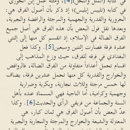
في كتابه (الملل والنحل)
[4]
، ومثله عمل إبن الجوزي
في كتابه (تلبيس إبليس)؛ إذ ذكر بأن أصول الفرق هي:
الحرورية والقدرية والجهمية والمرجئة والرافضة والجبرية،
وبعدها نقل قول البعض بأن هذه الفرق هي أصل جميع
الفرق الضالة في الإسلام، إذ انقسم كل منها إلى إثنتي
عشرة فرقة فصارت إثنتين وسبعين
[5]
. وكذا فعل
البغدادي في فرقه للفرق، حيث وزع المذاهب إلى
اقسام تحمل أعداداً متفاوتة من الفرق الضالة، فالروافض
والخوارج والقدرية كل منها تحمل عشرين فرقة، يضاف
لها خمس مرجئة وثلاث نجارية، وبكرية وضرارية
وجهمية وكرامية، أما الناجية فهي المسماة عنده بأهل
السنة والجماعة من فريقي الرأي والحديث
[6]
. وكذا
عدّ البعض بأن أصول الفرق هي ثمان كبار، هي
المعتزلة والشيعة والخوارج والمرجئة والنجارية والجبرية