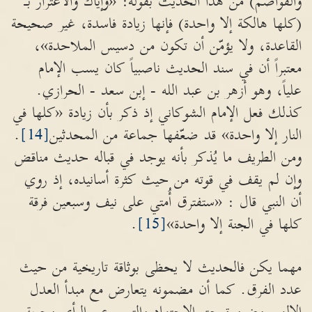
والقواصم) من هذا الحديث بقوله: «وإياك والاغترار بـ
(كلها هالكة إلا واحدة) فإنها زيادة فاسدة، غير صحيحة
القاعدة، ولا يؤمّن أن تكون من دسيس الملاحدة»،
معتبراً أن في سند الحديث ناصبياً كان يسب الإمام
علياً، وهو أزهر بن عبد الله - إبن سعد - الحرازي.
كذلك فعل الإمام الشوكاني إذ ذكر بأن زيادة «كلها في
النار إلا واحدة» قد ضعّفها جماعة من المحدثين
[14]
.
ومن الطريف ما يُذكر بأنه يوجد في قباله حديث مناقض
وإن لم يقف في قوته من حيث كثرة أسانيده، إذ روي
أن النبي قال : «ستفترق أُمتي على نيف وسبعين فرقة
كلها في الجنة إلا واحدة»
[15]
.
مهما يكن فالحديث لا يحظى بوثاقة تاريخية من حيث
عدد الفرق. كما أن مضمونه يتعارض مع مبدأ العدل