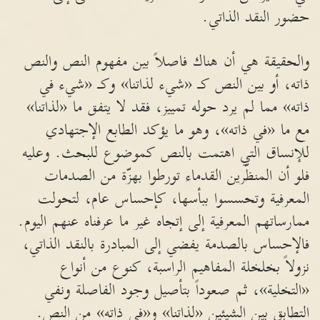
حضور النقد الذاتي.
والحقيقة هي أن هناك فاصلاً بين مفهوم النص والنص
ذاته، أو بين النص كـ «شيء لذاتنا» وكـ «شيء في
ذاته» مما لم يرد حوله تمييز، فقد لا يتفق ما «لذاتنا»
مع ما «في ذاته»، وهو ما يؤكد الطابع الإجتهادي
للإنساق التي اهتمت بالنص كموضوع للبحث. وعليه
فلو أن المنظّرين القدماء تورطوا بهزّة من الصدمات
المعرفية وتحسسوا ببأسها، كإحساس عام، لتحولت
ممارساتهم المعرفية إلى إتجاه غير ما عرفناه عنهم اليوم.
فالإحساس بالصدمة يفضي إلى المبادرة بالنقد الذاتي،
نزولاً بخلخلة المفاهيم الراسبة، كنوع من أنواع
«التخلية»، ثم صعوداً بتأصيل وجود الفاصلة ونفي
التطابق بين الشيئين «لذاتنا» و«في ذاته» من النص.