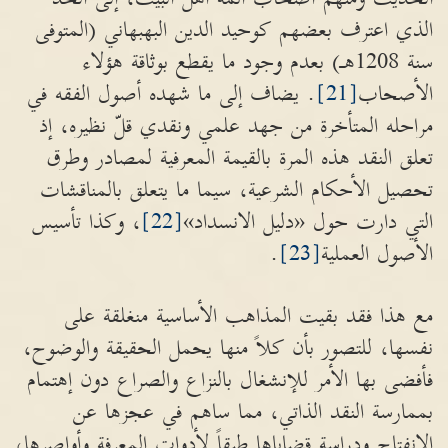
الذي اعترف بعضهم كوحيد الدين البهبهاني (المتوفى
سنة 1208هـ) بعدم وجود ما يقطع بوثاقة هؤلاء
الأصحاب
[21]
. يضاف إلى ما شهده أصول الفقه في
مراحله المتأخرة من جهد علمي ونقدي قلّ نظيره، إذ
تعلق النقد هذه المرة بالقيمة المعرفية لمصادر وطرق
تحصيل الأحكام الشرعية، سيما ما يتعلق بالمناقشات
التي دارت حول «دليل الانسداد»
[22]
، وكذا تأسيس
الأصول العملية
[23]
.
مع هذا فقد بقيت المذاهب الأساسية منغلقة على
نفسها، للتصور بأن كلاً منها يحمل الحقيقة والوضوح،
فأفضى بها الأمر للإنشغال بالنزاع والصراع دون إهتمام
بممارسة النقد الذاتي، مما ساهم في عجزها عن
الإنفتاح ودراسة قضاياها طبقاً لأدوات المعرفة وأواصرها،