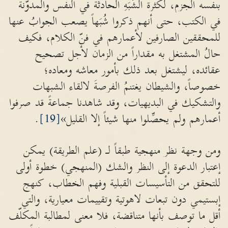
بنفسه الجزم، لكثرة الشُّبَهِ الحادثة في النفس والمدوّنة
في الكتب، حتى أنهم ذكروا شُبَهاً يصعب الجوابُ عنها
للمحققين الصارفين لأعمارهم في فنّ الكلام، فكيف
حالُ المشتغل به مقداراً من الزمان لأجل تصحيح
عقائده، ليشتغل بعد ذلك بأمور معاشه ومعاده؛
خصوصاً، والشيطان يغتنمُ الفرصةَ لالقاء الشبهات
والتشكيك في البديهيات، وقد شاهدنا جماعةً قد صرفوا
أعمارهم ولم يحصِّلوا منها شيئاً إلا القليل»
[19]
.
ومن وجهة نظر منهجية طبقاً لـ (علم الطريقة) يمكن
إعتبار الدعوة إلى النظر والشك (المنهجي) خطوة أولى
للتحقق من التأسيسات القبلية وفهم الخطاب، كنهج
إبستيمي دون تبعات لاهوتية وتقييمات معيارية، والتي
أقل ما توصف بأنها متناقضة، فلا معنى لمطالبة المكلّف