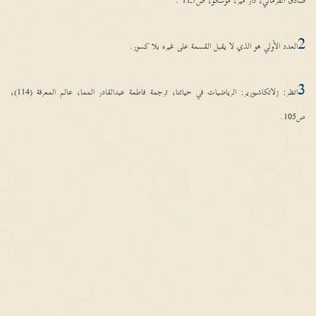
صادق القرماني، دار مير، موسكو، ص
7
ـ
11 .
2
العدد الأولي هو الذي لا يقبل القسمة على غيره بلا كسور
.
3
انظر
:
زلاتكاشبورير
:
الرياضيات في حياتنا، ترجمة فاطمة عبدالقادر المما، عالم المعرفة
(114)
،
ص
105.