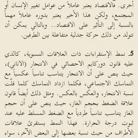
أخرى
.
فالاقتصاد يعتبر عاملاً من عوامل تغيير الإنسان أو
المجتمع، ولكن هذا الأخير يعتبر بدوره عاملاً مهماً
بالنسبة إلى التأثير على الاقتصاد
..
وبالتالي يمكن أن
تتولد من ذلك حركة جدلية متفاعلة بين الطرفين
.
5
ـ نمط الإستقراءات ذات العلاقات النسبوية، كالذي
عليه قانون دوركايم الاحصائي في الانتحار
(
الاناني
)
،
حيث ينص على أن الانتحار يتناسب تناسباً عكسياً مع
التماسك الاجتماعي، فكلما ازداد التماسك كلما قلّت
نسبة الانتحار، والعكس بالعكس
.
ومثل ذلك أيضاً قانون
علاقة الضغط بحجم الغاز، حيث ينص على أن حجم
الغاز يتناسب تناسباً طردياً مع الضغط المسلط عليه عند
ثبوت درجة الحرارة
.
فهذا النمط يستقرئ علاقات
الأطراف من حيث نسبة بعضها إلى البعض الآخر، سواء