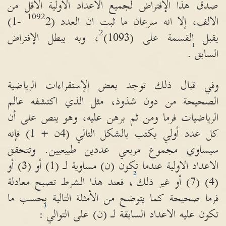
صدق هذا الإفتراض لجميع الاعداد الأولية الاقل من
1092
الالف، إلا انه سرعان ما ثبت ان العدد
(
2 -1)
2
يقبل القسمة على
(1093)
، وبه يبطل الإفتراض
1
السابق
.
وفي قبال ذلك توجد بعض الإستقراءات الرياضية
الصحيحة من دون شذوذ، مثل الذي اكتشفه عالم
الرياضيات فرما ومن ثم برهن عليه، وهو ينص على أن
كل عدد أولي يكتب بالشكل التالي
(4
ن
+ 1)
فإنه
سيساوي مجموع مربعي عددين طبيعيين
.
وتتحقق
الاعداد الاولية عندما تكون
(
ن
)
مساوية لـ
(1)
أو
(3)
أو
2
(4) (7)
أو غير ذلك
، فعند هذا الشرط تصبح معادلة
فرما صحيحة كما يتوضح من الأمثلة التالية بحسب ما
3
تكون عليه الاعداد السابقة لـ
(
ن
)
على التوالي
: