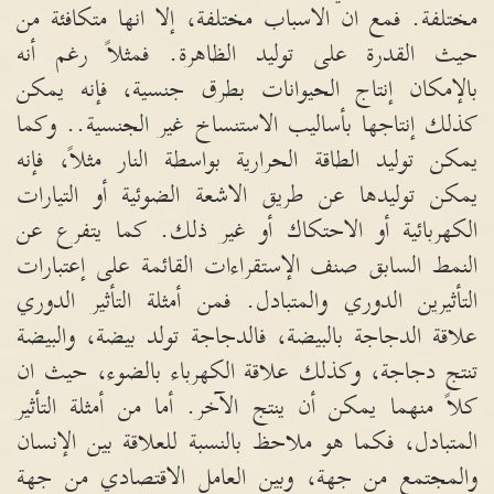
مختلفة
.
فمع ان الاسباب مختلفة، إلا انها متكافئة من
حيث القدرة على توليد الظاهرة
.
فمثلاً رغم أنه
بالإمكان إنتاج الحيوانات بطرق جنسية، فإنه يمكن
كذلك إنتاجها بأساليب الاستنساخ غير الجنسية
..
وكما
يمكن توليد الطاقة الحرارية بواسطة النار مثلاً، فإنه
يمكن توليدها عن طريق الاشعة الضوئية أو التيارات
الكهربائية أو الاحتكاك أو غير ذلك
.
كما يتفرع عن
النمط السابق صنف الإستقراءات القائمة على إعتبارات
التأثيرين الدوري والمتبادل
.
فمن أمثلة التأثير الدوري
علاقة الدجاجة بالبيضة، فالدجاجة تولد بيضة، والبيضة
تنتج دجاجة، وكذلك علاقة الكهرباء بالضوء، حيث ان
كلاً منهما يمكن أن ينتج الآخر
.
أما من أمثلة التأثير
المتبادل، فكما هو ملاحظ بالنسبة للعلاقة بين الإنسان
والمجتمع من جهة، وبين العامل الاقتصادي من جهة