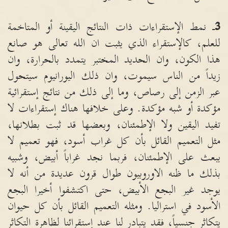
3
ـ نمط الإستقراءات ذات النتائج اليقينة أو المتاخمة
للعلم، كالإستقراء الذي يثبت ان الله تعالى هو صانع
هذا الكون، وان الحديد المختبر يتمدد بالحرارة، وان
زيداً من الناس سيموت، وان ذلك اليورانيوم سيتحول
عبر الزمن إلى رصاص، وما إلى ذلك من نتائج إستقرائية
مؤكدة أو شبه مؤكدة
.
وعلى خلافها هناك إستقراءات لا
تفيد اليقين ولا الإطمئنان، وبعضها قد ثبت بطلانها،
مثل التعميم القائل بأن كل غراب أسود، فهو تعميم لا
يبعث على الإطمئنان، فربما نجد غراباً أبيض، وشبيه
بذلك ما ظنه الاوروبيون طوال قرون عديدة من أنه لا
يوجد غير البجع الأبيض، حتى اكتشفوا أخيرا البجع
الأسود في استراليا
.
ومثله التعميم القائل بأن كل حيوان
يتكاثر جنسياً، فقد يتبادر لنا عند إستقرائنا لظاهرة التكاثر