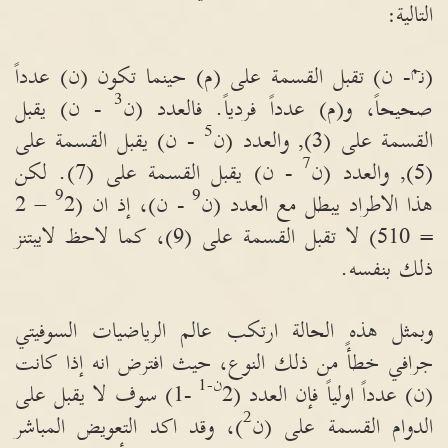
التالية
:
م
(
ن
-
ن
)
تقبل القسمة على
(
م
)
حينما تكون
(
ن
)
عدداً
3
صحيحاً، و
(
م
)
عدداً فردياً
.
فالعدد
(
ن
-
ن
)
يقبل
5
القسمة على
(3),
والعدد
(
ن
-
ن
)
يقبل القسمة على
7
(5),
والعدد
(
ن
-
ن
)
يقبل القسمة على
(7).
لكن
9
9
هذا الاطراد يبطل مع العدد
(
ن
-
ن
)
، إذ ان
(
2 – 2
= 510)
لا تقبل القسمة على
(9)
، كما لاحظ لايبتنز
ذلك بنفسه
.
وبمثل هذه الحالة ارتكب عالم الرياضيات السوفيتي
جرافي خطأً من ذلك النوع، حيث افترض انه إذا كانت
ن
-1
(
ن
)
عدداً اولياً فإن العدد
(2
-1)
سوف لا يقبل على
2
الدوام القسمة على
(
ن
)
، وقد اكد التعويض المباشر