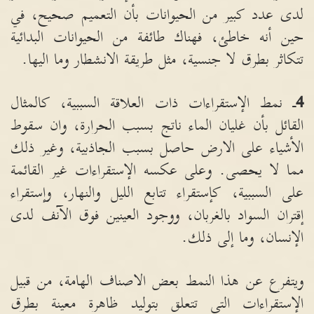
لدى عدد كبير من الحيوانات بأن التعميم صحيح، في
حين أنه خاطئ، فهناك طائفة من الحيوانات البدائية
تتكاثر بطرق لا جنسية، مثل طريقة الانشطار وما اليها
.
4
ـ نمط الإستقراءات ذات العلاقة السببية، كالمثال
القائل بأن غليان الماء ناتج بسبب الحرارة، وان سقوط
الأشياء على الارض حاصل بسبب الجاذبية، وغير ذلك
مما لا يحصى
.
وعلى عكسه الإستقراءات غير القائمة
على السببية، كإستقراء تتابع الليل والنهار، وإستقراء
إقتران السواد بالغربان، ووجود العينين فوق الآنف لدى
الإنسان، وما إلى ذلك
.
ويتفرع عن هذا النمط بعض الاصناف الهامة، من قبيل
الإستقراءات التي تتعلق بتوليد ظاهرة معينة بطرق