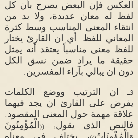
العكس فإن البعض يصرح بأن كل
لفظ له معان عديدة، ولا بد من
انتقاء المعنى المناسب وسط كثرة
المعاني للفظ
أي ان القارئ يختار
.
للفظ معنى مناسباً يعتقد أنه يمثل
حقيقة ما يراد ضمن نسق الكل
دون ان يبالي بآراء المفسرين
.
ـ ان الترتيب ووضع الكلمات
3
يفرض على القارئ ان يجد فيهما
علاقة مهمة حول المعنى المقصود
.
فالنص الذي يقول
الْمُؤْمِنُونَ
: ((
وَالْمُؤْمِنَاتُ
، يختلف في معناه
))