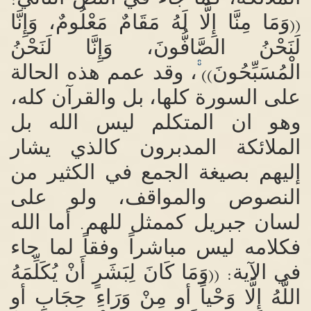
:
وَمَا مِنَّا إِلَّا لَهُ مَقَامٌ مَعْلُومٌ، وَإِنَّا
((
لَنَحْنُ الصَّافُّونَ، وَإِنَّا لَنَحْنُ
8
الْمُسَبِّحُونَ
، وقد عمم هذه الحالة
))
على السورة كلها، بل والقرآن كله،
وهو ان المتكلم ليس الله بل
الملائكة المدبرون كالذي يشار
إليهم بصيغة الجمع في الكثير من
النصوص والمواقف، ولو على
لسان جبريل كممثل للهم
أما الله
.
فكلامه ليس مباشراً وفقاً لما جاء
في الآية
وَمَا كَانَ لِبَشَرٍ أَنْ يُكَلِّمَهُ
: ((
اللَّهُ إِلَّا وَحْياً أو مِنْ وَرَاءِ حِجَابٍ أو