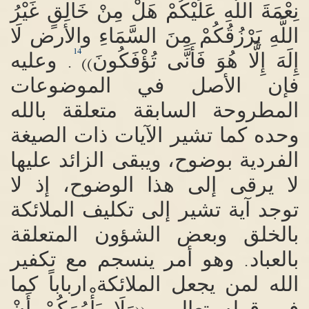
نِعْمَةَ اللَّهِ عَلَيْكُمْ هَلْ مِنْ خَالِقٍ غَيْرُ
اللَّهِ يَرْزُقُكُمْ مِنَ السَّمَاءِ والأرض لَا
14
إِلَهَ إِلَّا هُوَ فَأَنَّى تُؤْفَكُونَ
وعليه
.
))
فإن الأصل
في الموضوعات
المطروحة السابقة متعلقة بالله
وحده كما تشير الآيات ذات الصيغة
الفردية بوضوح، ويبقى الزائد عليها
لا يرقى إلى هذا الوضوح، إذ لا
توجد آية تشير إلى تكليف الملائكة
بالخلق وبعض الشؤون المتعلقة
بالعباد
وهو أمر ينسجم مع تكفير
.
الله لمن يجعل الملائكة ارباباً كما
في قوله تعالى
وَلَا يَأْمُرَكُمْ أَنْ