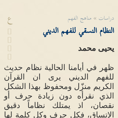
ع
دراسات
»
مناهج الفهم
النظام النسقي للفهم الديني
يحيى محمد
ظهر في أيامنا الحالية نظام حديث
للفهم الديني
يرى ان القرآن
الكريم منزّل ومحفوظ بهذا الشكل
الذي نقرأه دون زيادة حرف أو
نقصان،
اذ
يمتلك نظاماً دقيق
الإتساق
،
فكل حرف وكل كلمة لها