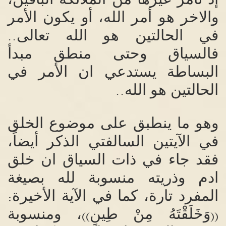
والاخر هو أمر الله، أو يكون الأمر
في الحالتين هو الله تعالى
..
فالسياق وحتى منطق مبدأ
البساطة يستدعي ان الأمر في
الحالتين هو الله
..
وهو ما ينطبق على موضوع الخلق
في الآيتين السالفتي الذكر أيضاً،
فقد جاء في ذات السياق ان خلق
ادم وذريته منسوبة لله بصيغة
المفرد تارة، كما في الآية الأخيرة
:
وَخَلَقْتَهُ مِنْ طِينٍ
، ومنسوبة
))
((