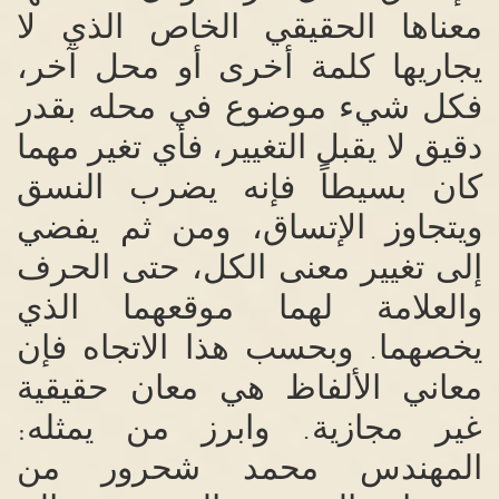
معناها الحقيقي الخاص الذي لا
يجاريها كلمة أخرى أو محل آخر،
فكل شيء موضوع في محله بقدر
دقيق لا يقبل التغيير، فأي تغير مهما
كان بسيطاً فإنه يضرب النسق
ويتجاوز الإتساق، ومن ثم يفضي
إلى تغيير معنى الكل، حتى الحرف
والعلامة لهما موقعهما الذي
يخصهما
وبحسب هذا الاتجاه فإن
.
معاني الألفاظ هي معان حقيقية
غير
مجازية
وابرز من يمثله
:
.
المهندس محمد شحرور من