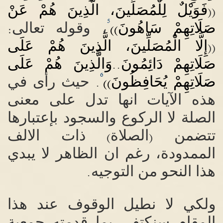
فَوَيْلٌ لِلْمُصَلِّينَ، الَّذِينَ هُمْ عَنْ
((
5
صَلَاتِهِمْ سَاهُونَ
، وقوله تعالى
:
))
إِلَّا الْمُصَلِّينَ، الَّذِينَ هُمْ عَلَى
((
صَلَاتِهِمْ دَائِمُونَ
وَالَّذِينَ هُمْ عَلَى
..
6
صَلَاتِهِمْ يُحَافِظُونَ
حيث رأى في
.
))
هذه الآيات انها تدل على معنى
الصلة لا الركوع والسجود بإعتبارها
تتضمن
الصلاة
ذات الالف
)
(
الممدودة، رغم ان الظاهر لا يبدي
هذا النحو من التوجيه
.
ولكي لا نطيل الوقوف عند هذا
المقام سنكتفي بما قدمته
جمعية