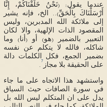
عندما يقول
نَحْنُ خَلَقْنَاكُمْ
،
إِنَّا
: (
أَرْسَلْنَاكَ بِالْحَقِّ
الخ، فإنه يشير
..
)
إلى ملائكة الله المدبرين، وليس
المقصود الذات الإلهية، والا لكان
التعبير بالضمير
هو
أو
أنا
وما
)
(
)
(
شاكله، فالله لا يتكلم عن نفسه
بضمير الجمع، فكل الكلمات دالة
7
على الحقيقة بلا مجاز
.
واستشهد هذا الاتجاه على ما جاء
في سورة
الصافات حيث السياق
يدل على ان المتكلم ليس الله بل
الملائكة، كما جاء في النص التالي