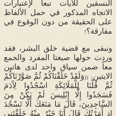
النسقين للايات تبعاً لإعتبارات
الاتجاه المذكور في حمل الألفاظ
على الحقيقة من دون الوقوع في
مفارقة؟
!
ونبقى مع قضية خلق البشر، فقد
وردت حولها صيغتا المفرد والجمع
معاً ضمن سياق واحد لدى هاتين
الايتين
وَلَقَدْ خَلَقْنَاكُمْ ثُمَّ صَوَّرْنَاكُمْ
: ((
ثُمَّ قُلْنَا لِلْمَلَائِكَةِ اسْجُدُوا لِآَدَمَ
فَسَجَدُوا إِلَّا إِبْلِيسَ لَمْ يَكُنْ مِنَ
السَّاجِدِينَ، قَالَ مَا مَنَعَكَ أَلَّا تَسْجُدَ
إذ أَمَرْتُكَ قَالَ أَنَا خَيْرٌ مِنْهُ خَلَقْتَنِي