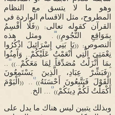
وهو ما لا يتسق مع النظام
المطروح، مثل الاقسام الواردة في
القرآن كقوله تعالى
فَلَا أُقْسِمُ
: ((
10
بِمَوَاقِعِ النُّجُومِ
ومثل هذه
.
))
النصوص
يَا بَنِي إِسْرَائِيلَ اذْكُرُوا
: ((
نِعْمَتِيَ الَّتِي أَنْعَمْتُ عَلَيْكُمْ
وَآَمِنُوا
..
11
بِمَا أَنْزَلْتُ مُصَدِّقاً لِمَا مَعَكُمْ
..
..))
فَبَشِّرْ عِبَادِ، الَّذِينَ يَسْتَمِعُونَ
((
12
الْقَوْلَ فَيَتَّبِعُونَ أَحْسَنَهُ
الْيَوْمَ
.. ((
))
13
أَكْمَلْتُ لَكُمْ دِينَكُمْ
الخ
.
...
))
وبذلك يتبين ليس هناك ما يدل على