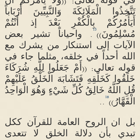
((
:
تَتَّخِذُوا الْمَلَائِكَةَ وَالنَّبِيِّينَ أَرْبَاباً
أَيَأْمُرُكُمْ بِالْكُفْرِ بَعْدَ إذ أَنْتُمْ
15
مُسْلِمُونَ
واحياناً تشير بعض
.
))
الآيات إلى استنكار من يشرك مع
الله أحداً في خلقه، مثلما جاء في
قوله تعالى
أَمْ جَعَلُوا لِلَّهِ شُرَكَاءَ
: ((
خَلَقُوا كَخَلْقِهِ فَتَشَابَهَ الْخَلْقُ عَلَيْهِمْ
قُلِ اللَّهُ خَالِقُ كُلِّ شَيْءٍ وَهُوَ الْوَاحِدُ
16
الْقَهَّارُ
..
))
بل ان الروح العامة للقرآن ككل
تبدي بأن دلالة الخلق لا تتعدى