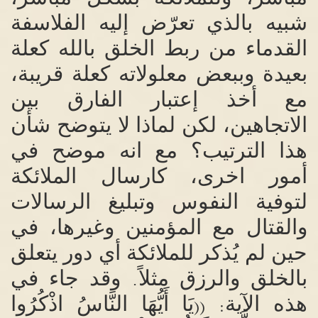
شبيه بالذي تعرّض إليه الفلاسفة
القدماء من ربط الخلق بالله كعلة
بعيدة وببعض معلولاته كعلة قريبة،
مع أخذ إعتبار الفارق بين
الاتجاهين، لكن لماذا لا يتوضح شأن
هذا الترتيب؟ مع انه موضح في
أمور اخرى، كارسال الملائكة
لتوفية النفوس وتبليغ الرسالات
والقتال مع المؤمنين وغيرها، في
حين لم يُذكر للملائكة أي دور يتعلق
بالخلق والرزق مثلاً
وقد جاء في
.
هذه الآية
يَا أَيُّهَا النَّاسُ اذْكُرُوا
: ((