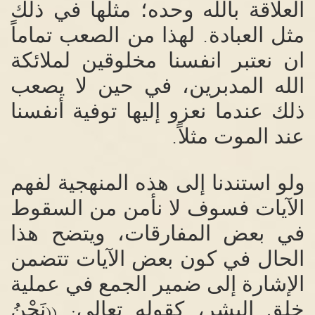
العلاقة بالله وحده؛ مثلها
في ذلك
مثل العبادة
لهذا من الصعب تماماً
.
ان نعتبر انفسنا مخلوقين لملائكة
الله المدبرين، في حين لا يصعب
ذلك عندما نعزو إليها توفية أنفسنا
عند الموت مثلاً
.
ولو استندنا إلى هذه المنهجية لفهم
الآيات فسوف لا نأمن من السقوط
في بعض المفارقات، ويتضح هذا
الحال في كون بعض الآيات تتضمن
الإشارة إلى ضمير الجمع في عملية
خلق البشر، كقوله تعالى
نَحْنُ
((
: