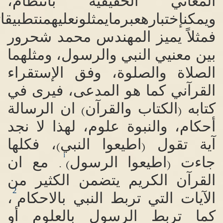
المعاني الحقيقية بانتظام،
ويمكن
إختبار
ه
عبر
ما
يمثلون
عليه
من
تطبيقات
فمثلاً يميز المهندس محمد شحرور
بين معنيي النبي والرسول، ومثلهما
الصلاة والصلوة، وفق الإستقراء
القرآني كما هو المدعى، فيرى في
كتابه
الكتاب والقرآن
ان الرسالة
)
(
أحكام، والنبوة علوم، لهذا لا نجد
آية تقول
اطيعوا النبي
، فكلها
)
(
1
جاءت
اطيعوا الرسول
مع ان
.
)
(
القرآن الكريم يتضمن الكثير من
2
الآيات التي تربط النبي بالاحكام
،
كما تربط الرسول بالعلوم أو