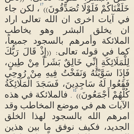
17
خَلَقْنَاكُمْ فَلَوْلَا تُصَدِّقُونَ
، لكن جاء
))
في آيات اخرى ان الله تعالى اراد
ان يخلق البشر وهو يخاطب
الملائكة
وأمرهم بالسجود جميعاً،
كما في قوله تعالى
إِذْ قَالَ رَبُّكَ
((
:
لِلْمَلَائِكَةِ إِنِّي خَالِقٌ بَشَراً مِنْ طِينٍ،
فَإِذَا سَوَّيْتُهُ وَنَفَخْتُ فِيهِ مِنْ رُوحِي
فَقَعُوا لَهُ سَاجِدِينَ، فَسَجَدَ الْمَلَائِكَةُ
18
كُلُّهُمْ أَجْمَعُونَ
فالملائكة في هذه
.
))
الآيات هم في موضع المخاطب وقد
امرهم الله بالسجود لهذا الخلق
الجديد، فكيف نوفق
ما بين هذين