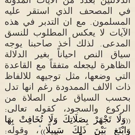
في المصحف الذي استقر عليه
المسلمون
مع ان التدبر في هذه
.
الآيات لا يعكس المطلوب للنسق
المدعى
لذلك أخذ صاحبنا يوجه
.
سياق النص احياناً بغير الدلالة
الظاهرة ليجعله متفقاً مع القاعدة
التي وضعها، مثل توجيهه للالفاظ
ذات الالف الممدودة رغم انها تدل
بحسب السياق على الصلاة من
الركوع والسجود، كقوله تعالى
:
وَلَا تَجْهَرْ بِصَلَاتِكَ وَلَا تُخَافِتْ بِهَا
((
4
وَابْتَغِ بَيْنَ ذَلِكَ سَبِيلًا
، وقوله
:
))