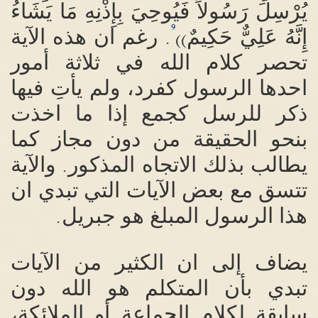
يُرْسِلَ رَسُولاً فَيُوحِيَ بِإِذْنِهِ مَا يَشَاءُ
9
إِنَّهُ عَلِيٌّ حَكِيمٌ
رغم ان هذه الآية
.
))
تحصر كلام الله في ثلاثة أمور
احدها الرسول كفرد، ولم يأتِ فيها
ذكر للرسل كجمع إذا ما اخذت
بنحو الحقيقة من دون مجاز كما
يطالب بذلك الاتجاه المذكور
والآية
.
تتسق مع بعض الآيات التي تبدي ان
هذا الرسول المبلغ هو جبريل
.
يضاف إلى ان الكثير من الآيات
تبدي بأن المتكلم هو الله دون
سابقة لكلام الجماعة أو الملائكة،