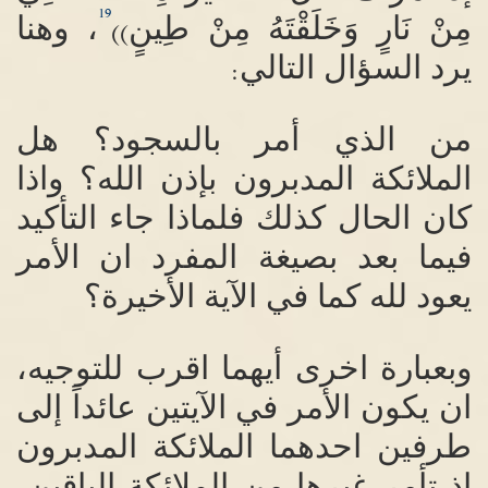
19
مِنْ نَارٍ وَخَلَقْتَهُ مِنْ طِينٍ
، وهنا
))
يرد السؤال التالي
:
من الذي أمر بالسجود؟ هل
الملائكة المدبرون بإذن الله؟ واذا
كان الحال كذلك فلماذا جاء التأكيد
فيما بعد بصيغة المفرد ان الأمر
يعود لله كما في الآية الأخيرة؟
وبعبارة اخرى أيهما اقرب للتوجيه،
ان يكون الأمر في الآيتين عائداً إلى
طرفين احدهما الملائكة المدبرون
إذ تأمر غيرها من الملائكة الباقين،