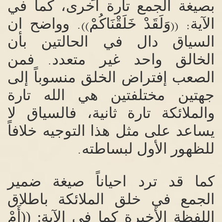
بصيغة الجمع تارة اخرى، كما في
الآية
وَلَقَدْ خَلَقْنَاكُمْ
وواضح ان
)).
: ((
السياق دال في الحالتين بأن
الخالق واحد غير متعدد
فمن
.
الصعب إفتراض الخلق منسوباً إلى
جهتين مختلفتين هي الله تارة
والملائكة تارة ثانية، فالسياق لا
يساعد على مثل هذا التوجيه خلافاً
للظهور الأول لبساطته
.
كما قد ترد احياناً صيغة ضمير
الجمع في خلق الملائكة باطلاق
اللفظة الأخيرة كما في الآية
: ((
أَمْ