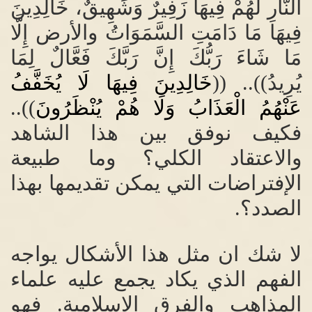
النَّارِ لَهُمْ فِيهَا زَفِيرٌ وَشَهِيقٌ، خَالِدِينَ
فِيهَا مَا دَامَتِ السَّمَوَاتُ والأرض إِلَّا
مَا شَاءَ رَبُّكَ إِنَّ رَبَّكَ فَعَّالٌ لِمَا
يُرِيدُ
))
.. ((
خَالِدِينَ فِيهَا لَا يُخَفَّفُ
عَنْهُمُ الْعَذَابُ وَلَا هُمْ يُنْظَرُونَ
))..
فكيف نوفق بين هذا الشاهد
والاعتقاد الكلي؟ وما طبيعة
الإفتراضات التي يمكن تقديمها بهذا
الصدد؟
.
لا شك ان مثل هذا الأشكال يواجه
الفهم الذي يكاد يجمع عليه علماء
المذاهب والفرق الاسلامية
.
فهو