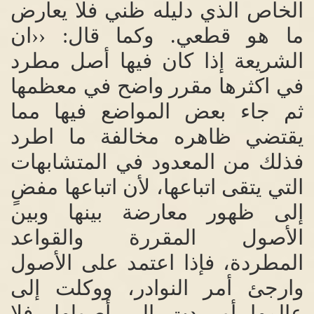
الخاص الذي دليله ظني فلا يعارض
ما هو قطعي
.
وكما قال
: ‹‹
ان
الشريعة إذا كان فيها أصل مطرد
في اكثرها مقرر واضح في معظمها
ثم جاء بعض المواضع فيها مما
يقتضي ظاهره مخالفة ما اطرد
فذلك من المعدود في المتشابهات
التي يتقى اتباعها، لأن اتباعها مفضٍ
إلى ظهور معارضة بينها وبين
الأصول المقررة والقواعد
المطردة، فإذا اعتمد على الأصول
وارجئ أمر النوادر، ووكلت إلى
عالمها أو ردت إلى أصولها، فلا