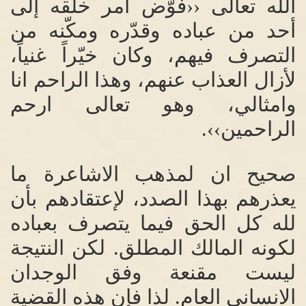
الله تعالى ‹‹فوّض أمر خلقه إلى
أحد من عباده وقدّره ومكّنه من
التصرف فيهم، وكان خيّراً غنياً،
لأزال العذاب عنهم، وهذا الراحم انا
وامثالي، وهو تعالى ارحم
الراحمين››
.
صحيح ان لمذهب الاشاعرة ما
يعذرهم بهذا الصدد، لإعتقادهم بأن
لله كل الحق فيما يتصرف بعباده
لكونه المالك المطلق
.
لكن النتيجة
ليست مقنعة وفق الوجدان
الانساني العام
.
لذا فإن هذه القضية