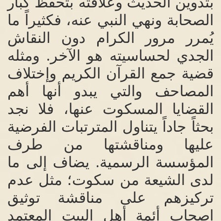
بتدوين الحديث وعلاقته بتحفظ كبار
الصحابة ونهي النبي عنه، فكثيراً ما
يُمرر مرور الكرام دون النقاش
الجدي لحساسيته هو الآخر
.
ومثله
قضية جمع القرآن الكريم وإختلاف
المصاحف والتي يبدو أنها أهم
القضايا المسكوت عنها، فلا نجد
بحثاً جاداً يتناول المترتبات الفرضية
عليها ومناقشتها من طرف
المؤسسة الرسمية
.
يضاف إلى ما
لدى الشيعة من سكوت؛ مثل عدم
تركيزهم على مناقشة توثيق
اصحاب أئمة أهل البيت المعتمد