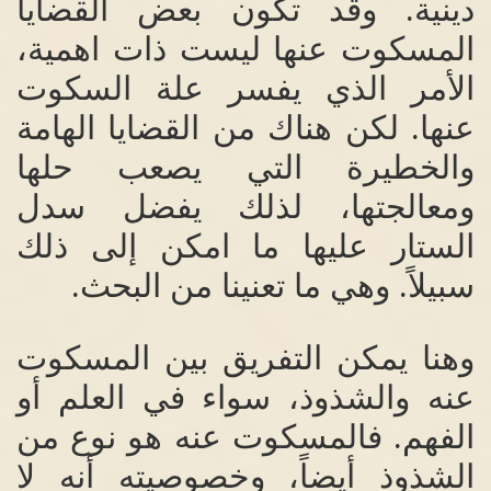
دينية
.
وقد تكون بعض القضايا
المسكوت عنها ليست ذات اهمية،
الأمر الذي يفسر علة السكوت
عنها
.
لكن هناك من القضايا الهامة
والخطيرة التي يصعب حلها
ومعالجتها، لذلك يفضل سدل
الستار عليها ما امكن إلى ذلك
سبيلاً
.
وهي ما تعنينا من البحث
.
وهنا يمكن التفريق بين المسكوت
عنه والشذوذ، سواء في العلم أو
الفهم
.
فالمسكوت عنه هو نوع من
الشذوذ أيضاً، وخصوصيته أنه لا