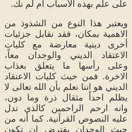
على علم بهذه الأسباب أم لم نك
.
ويعتبر هذا النوع من الشذوذ من
الاهمية بمكان، فقد نقابل جزئيات
أخرى دينية معارضة مع كليات
الاعتقاد الديني والوجدان معاً،
وعلى رأسها ما يتعلق بعذاب
الاخرة
.
فمن حيث كليات الاعتقاد
الديني هو اننا نعلم بأن الله تعالى لا
يظلم احداً مثقال ذرة وما دون،
وانه ارحم الراحمين كالذي تدل
عليه النصوص القرآنية
.
كما أنه من
حيث الوجدان يفترض ان تكون