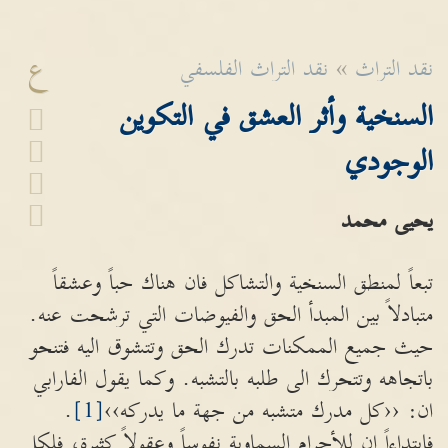
ع
نقد التراث
»
نقد التراث الفلسفي
السنخية وأثر العشق في التكوين
الوجودي
يحيى محمد
تبعاً لمنطق السنخية والتشاكل فان هناك حباً وعشقاً
متبادلاً بين المبدأ الحق والفيوضات التي ترشحت عنه.
حيث جميع الممكنات تدرك الحق وتتشوق اليه فتنحو
باتجاهه وتتحرك الى طلبه بالتشبه. وكما يقول الفارابي
ان: ‹‹كل مدرك متشبه من جهة ما يدركه››
[1]
.
فابتداءاً ان للأجرام السماوية نفوساً وعقولاً كثيرة، فلكل