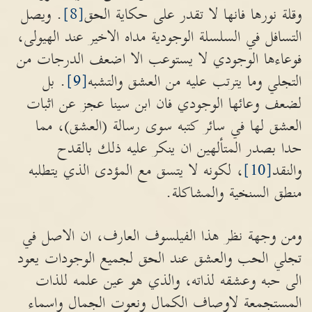
وقلة نورها فانها لا تقدر على حكاية الحق
[8]
. ويصل
التسافل في السلسلة الوجودية مداه الاخير عند الهيولى،
فوعاءها الوجودي لا يستوعب الا اضعف الدرجات من
التجلي وما يترتب عليه من العشق والتشبه
[9]
. بل
لضعف وعائها الوجودي فان ابن سينا عجز عن اثبات
العشق لها في سائر كتبه سوى رسالة (العشق)، مما
حدا بصدر المتألهين ان ينكر عليه ذلك بالقدح
والنقد
[10]
، لكونه لا يتسق مع المؤدى الذي يتطلبه
منطق السنخية والمشاكلة.
ومن وجهة نظر هذا الفيلسوف العارف، ان الاصل في
تجلي الحب والعشق عند الحق لجميع الوجودات يعود
الى حبه وعشقه لذاته، والذي هو عين علمه للذات
المستجمعة لاوصاف الكمال ونعوت الجمال واسماء