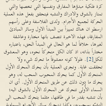
كرة فلكية مبدؤها المفارق ونفسها التي تخصها والتي
تمتاز بالشوق والادراك والتشبه فيتحقق بفعل هذه العملية
الحركة لجميع الأجرام. ولدى الفلاسفة وعلى رأسهم
ارسطو ان هناك تمييزاً بين المبدأ الاول وسائر المبادئ
المفارقة، فهذه الاخيرة تتصف بانها مختارة وعاشقة
لغيرها، خلافاً لما هو الحال في المبدأ الحق، باعتباره
مختاراً بذاته، اذ كان الكل متحركاً نحوه، وهو المعشوق
للكل
[2]
. فلولا كونه معشوقاً ما تحرك شيء ولا
تحققت غاية. وتجري العملية بأن يحرك المحرك الأول
المتحرك الأول كما يحرك المحبوب المحب له، وهو
يحرك ما دون ذلك عن طريق المتحرك الأول. أي ان
السماء الأُولى تتحرك عن المحرك الأول بالشوق اليه؛
بأن تتشبه بقدر ما في طاقتها، مثلما يتحرك المحب الى
التشبّه بمـحبـوبه، وكذا تـتـحرك سـائـر الأجـرام السماوية