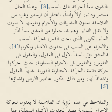
بالشوق تبعاً لـحركة تلك السماء
[3]
. وهـذا الحال
مستمر ودائم، أزلاً وأبداً، باعتبار أن ارسطو وغيره من
الفلاسفة يعدون المفارقات والأجرام ونفوسها لا تموت
ولا تقبل الفناء. وهم قد جعلوا من العشق سبباً لتأثر
العالم الكوني الذي تحت القمر، فحركة السماء
والاجرام هي السبب في حدوث الاشياء وتكونها
[4]
،
فبالعشق يؤثر المبدأ الاول في العقول، والعقول في
النفوس، والنفوس في الاجرام السماوية، حيث تحركها
حركة دائمة بالحركة الاختيارية الدورية تشبهاً بالعقول
واشتياقاً لها، ومن ذلك تتكون عناصر الارض واشياؤها.
[5]
والملاحظ في هذه الرؤية ان الفلاسفة لا يعدون لحركة
الاجرام السماوية قصداً لحدوث الأشياء السفلية، فما