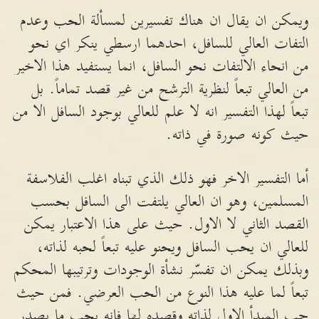
ويمكن ان يقال ان هناك تفسيرين لمسألة الحب وعدم
التفات العالي للسافل، احدهما ارسطي ينكر اي نحو
من انحاء الالتفات نحو السافل، انما يستفيد هذا الاخير
من العالي تبعاً لنظرية الترشح من غير قصد تماماً. بل
تبعاً لهذا التفسير انه لا علم للعالي بوجود السافل الا من
حيث كونه صورة في ذاته.
أما التفسير الاخر فهو ذلك الذي تبناه اغلب الفلاسفة
المسلمين، وهو ان العالي يلتفت الى السافل بحسب
القصد الثاني لا الاول. حيث على هذا الاعتبار يمكن
للعالي ان يحب السافل ويحنو عليه تبعاً لحبه لذاته،
وبذلك يمكن ان تفسّر نشأة الوجودات وترتيبها المحكم
تبعاً لما عليه هذا النوع من الحب العرضي. فمن حيث
حب المبدأ الاول لذاته وقصده لها فانه يحب ما يصدر