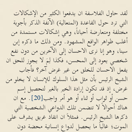
لقد حاول الفلاسفة ان يدفعوا الكثير من الإشكالات
التي ترد حول القاعدة (المتعالية) الآنفة الذكر بأجوبة
مختلفة ومتعارضة أحياناً، وهي إشكالات مستمدة من
أغلب ظواهر الواقع المشهود. ومن ذلك ما ذكره إبن
سينا، وهو إنا نرى الاحسان إلى الآخرين من دون نفع
شخصي يعود إلى المحسن، فكذا لِمَ لا يجوز للحق ان
يفعل الاحسان للخلق من غير غرض آخر؟ فأجاب
الشيخ الرئيس بأن مثل هذا السلوك للإنسان لا يخلو من
غرض، إذ قد تكون إرادة الخير بالغير لتحصيل إسم
حسن أو ثواب أو ثناء أو هو أمر واجب
[20]
. مع ان
هناك أحوالاً لا تتضمن تلك الدواعي الشخصية التي
ذكرها الشيخ الرئيس. فمثلاً ان انقاذ غريق يشرف على
الموت؛ غالباً ما يحصل لدواعٍ إنسانية محضة دون