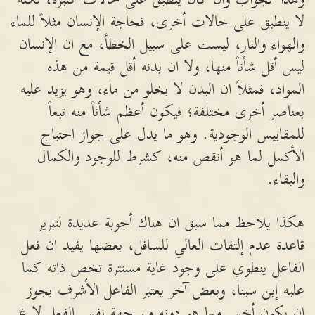
لا ينطبق على حالات أخرى، فحاجة الإنسان مثلاً للماء
والهواء والنار، ليست على سبيل الخطأ، مع ان الإنسان
ليس أقل شأناً منها، ولا ان بدنه أقل قيمة من هذه
المواد، فمثلاً ان البدن لا يخلو من ماء، وهو يزيد عليه
بعناصر أخرى مختلفة؛ فيكون أعظم شأناً منه تبعاً
للمقاييس الوجودية. وهو ما يدل على جواز احتياج
الأكمل لما هو أنقص منه، كشرط للوجود والكمال
والبقاء.
هكذا يلاحظ مما سبق ان هناك أجوبة عديدة لتبرير
قاعدة عدم إلتفات العالي للسافل، بعضها يفيد ان فعل
الفاعل ينطوي على وجود غاية مستترة تخص ذاته كما
عليه إبن سينا، وبعض آخر يعتبر الفاعل الأشرف يجوز
ان يكون أخس مما هو دونه من جهة نفس الفعل لا غير