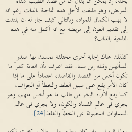
يحله، إذ يمكن ان يقال ان من قصد الطبيب شفاء
المريض، وهو ملتفت لأجل هذه الناحية بالذات رغم انه
لا يهب الكمال للمواد، وبالتالي كيف جاز له ان يلتفت
إلى تقديم العون إلى مريضه مع انه أكمل منه في هذه
الناحية بالذات؟
كذلك هناك إجابة أخرى مختلفة تمسك بها صدر
المتألهين وقبله إبن سينا. فقد اعترف بأن الغاية كثيراً ما
تكون أخس من القصد والقاصد، اعتماداً على ما إذا
كان الأمر يقع على سبيل الغلط والخطأ أو الجزاف،
كما يقع لأفراد البشر من طلب ما هو أخس منهم، وهو
يجري في عالم الفساد والكون، ولا يجري في عالم
السماوات المصونة عن الخطأ والغلط
[24]
.
وهذا الجواب وان كان ينطبق على حالات كثيرة، لكنه