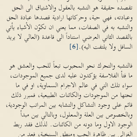
تقصده حقيقة هو التشبه بالعقول والاشتياق الى الحق
وعبادته، فهي حية، وحركاتها ارادية قصدها عبادة الحق
والتشبه به في الصفات، مما يعني ان تكوّن الأشياء يأتي
بالقصد الثاني العرضي استناداً الى قاعدة (العالي لا يريد
السافل ولا يلتفت اليه).
[6]
فالتشبه والتحرك نحو المحبوب تبعاً للحب والعشق هو
ما فتأ الفلاسفة يؤكدون عليه لدى جميع الموجودات،
سواء تلك التي في عالم الاجرام السماوية، او في ما
تحتها من الموجودات والكائنات الطبيعية، فمبرر ذلك
قائم على وجود التشاكل والتشابه بين المراتب الوجودية،
وبالخصوص بين العلة والمعلول، وبالتالي بين مبدأ
الوجود الاول وما دونه من الكائنات. لذلك فقد ربط
الغزالي بين ظاهرة الحب ومنطق السنخية، فعد من