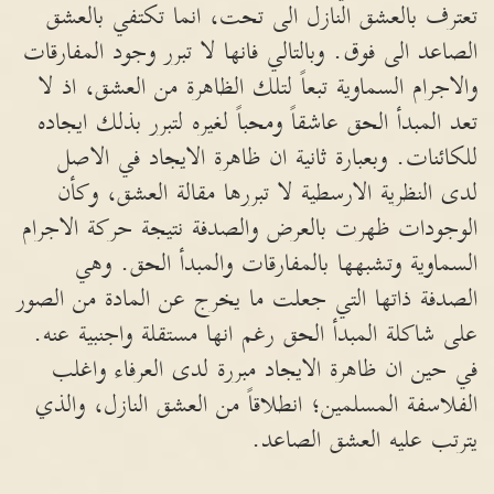
تعترف بالعشق النازل الى تحت، انما تكتفي بالعشق
الصاعد الى فوق. وبالتالي فانها لا تبرر وجود المفارقات
والاجرام السماوية تبعاً لتلك الظاهرة من العشق، اذ لا
تعد المبدأ الحق عاشقاً ومحباً لغيره لتبرر بذلك ايجاده
للكائنات. وبعبارة ثانية ان ظاهرة الايجاد في الاصل
لدى النظرية الارسطية لا تبررها مقالة العشق، وكأن
الوجودات ظهرت بالعرض والصدفة نتيجة حركة الاجرام
السماوية وتشبهها بالمفارقات والمبدأ الحق. وهي
الصدفة ذاتها التي جعلت ما يخرج عن المادة من الصور
على شاكلة المبدأ الحق رغم انها مستقلة واجنبية عنه.
في حين ان ظاهرة الايجاد مبررة لدى العرفاء واغلب
الفلاسفة المسلمين؛ انطلاقاً من العشق النازل، والذي
يترتب عليه العشق الصاعد.