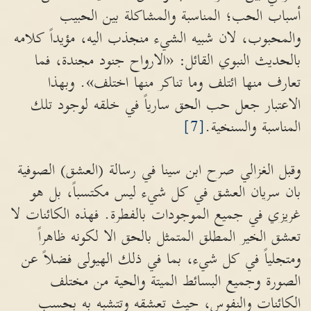
أسباب الحب؛ المناسبة والمشاكلة بين الحبيب
والمحبوب، لان شبيه الشيء منجذب اليه، مؤيداً كلامه
بالحديث النبوي القائل: «الارواح جنود مجندة، فما
تعارف منها ائتلف وما تناكر منها اختلف». وبهذا
الاعتبار جعل حب الحق سارياً في خلقه لوجود تلك
المناسبة والسنخية.
[7]
وقبل الغزالي صرح ابن سينا في رسالة (العشق) الصوفية
بان سريان العشق في كل شيء ليس مكتسباً، بل هو
غريزي في جميع الموجودات بالفطرة. فهذه الكائنات لا
تعشق الخير المطلق المتمثل بالحق الا لكونه ظاهراً
ومتجلياً في كل شيء، بما في ذلك الهيولى فضلاً عن
الصورة وجميع البسائط الميتة والحية من مختلف
الكائنات والنفوس، حيث تعشقه وتتشبه به بحسب