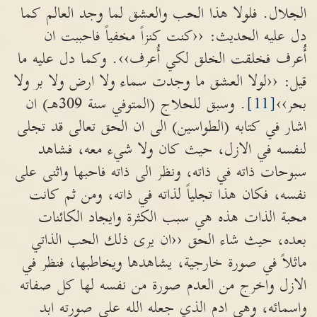
الجلال. فلولا هذا الحب والعشق لما وجد العالم كما
دل عليه الحديث: ‹‹كنت كنزاً مخفياً فاحببت ان
أُعرف فخلقت الخلق لكي أُعرف››. وكما دل عليه ما
قيل: ‹‹لولا العشق ما وجدت سماء ولا ارض ولا بر ولا
بحر››
[11]
. وسبق للحلاج (المتوفي سنة 309هـ) ان
اشار في كتابه (الطواسين) الى ان الحق تعالى قد تجلى
لنفسه في الازل، حيث كان ولا شيء معه، فشاهد
سبوحات ذاته في ذاته، ونظر الى ذاته فاحبها واثنى على
نفسه، فكان هذا تجلياً لذاته في ذاته، ومن ثم كانت
محبة الذات هذه هي سبب الكثرة وايجاد الكائنات
بعده، حيث شاء الحق ‹‹ان يرى ذلك الحب الذاتي
ماثلاً في صورة خارجية، يشاهدها ويخاطبها، فنظر في
الازل واخرج من العدم صورة من نفسه لها كل صفاته
واسمائه، وهي ادم الذي جعله الله على صورته ابد