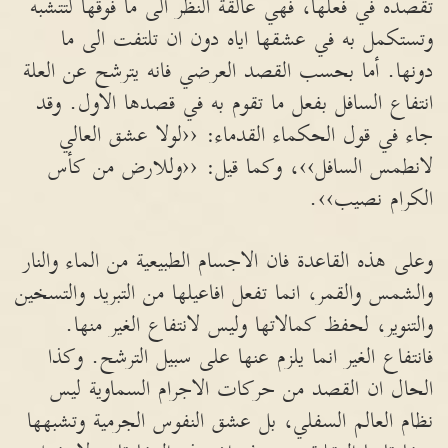
تقصده في فعلها، فهي عالقة النظر الى ما فوقها لتتشبه
وتستكمل به في عشقها اياه دون ان تلتفت الى ما
دونها. أما بحسب القصد العرضي فانه يترشح عن العلة
انتفاع السافل بفعل ما تقوم به في قصدها الاول. وقد
جاء في قول الحكماء القدماء: ‹‹لولا عشق العالي
لانطمس السافل››، وكما قيل: ‹‹وللارض من كأس
الكرام نصيب››.
وعلى هذه القاعدة فان الاجسام الطبيعية من الماء والنار
والشمس والقمر، انما تفعل افاعيلها من التبريد والتسخين
والتنوير، لحفظ كمالاتها وليس لانتفاع الغير منها.
فانتفاع الغير انما يلزم عنها على سبيل الترشح. وكذا
الحال ان القصد من حركات الاجرام السماوية ليس
نظام العالم السفلي، بل عشق النفوس الجرمية وتشبهها