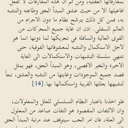
بمفارقاتها العقلية، ومن ثم ان هذه المفارقات لا تفعل
افاعيلها الا من حيث عشق المبدأ الحق وطاعته والتشبه
به، فمن كل ذلك يترشح نظام ما دون الاجرام من
العالم السفلي. اذن ان غاية جميع المحركات من
القوى العالية والسافلة في تحريكها لما دونها انما هو
لاجل الاستكمال والتشبه لمعشوقاتها الفوقية، حتى
تنتهي سلسلة التشبهات والاستكمالات الى الغاية
الاخيرة والخير الاقصى، وهو المبدأ الحق، فهو يمثل
قصد جميع الموجودات وغايتها من التشبه والعشق، تبعاً
لتشبهها بعللها القريبة واستكمالها بها.
[14]
فلو اخذنا باعتبار النظام التسلسلي للعلل والمعلولات،
وان الالتفات المقصود هو التفات صاعد من المعلول
الى العلة، فان امر الحب سيتوقف عند مرتبة المبدأ الحق