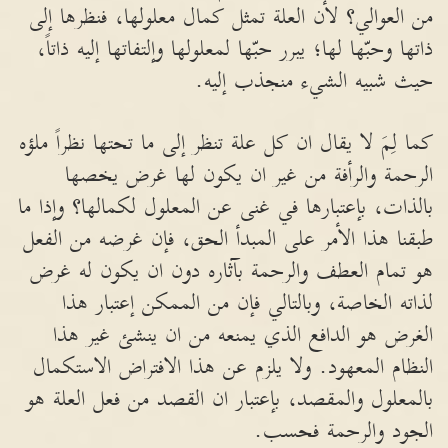
من العوالي؟ لأن العلة تمثل كمال معلولها، فنظرها إلى
ذاتها وحبّها لها؛ يبرر حبّها لمعلولها وإلتفاتها إليه ذاتاً،
حيث شبيه الشيء منجذب إليه.
كما لِمَ لا يقال ان كل علة تنظر إلى ما تحتها نظراً ملؤه
الرحمة والرأفة من غير ان يكون لها غرض يخصها
بالذات، بإعتبارها في غنى عن المعلول لكمالها؟ وإذا ما
طبقنا هذا الأمر على المبدأ الحق، فإن غرضه من الفعل
هو تمام العطف والرحمة بآثاره دون ان يكون له غرض
لذاته الخاصة، وبالتالي فإن من الممكن إعتبار هذا
الغرض هو الدافع الذي يمنعه من ان ينشئ غير هذا
النظام المعهود. ولا يلزم عن هذا الافتراض الاستكمال
بالمعلول والمقصد، بإعتبار ان القصد من فعل العلة هو
الجود والرحمة فحسب.