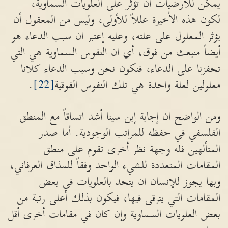
يمكن للأرضيات ان تؤثر على العلويات السماوية،
لكون هذه الأخيرة عللاً للأولى، وليس من المعقول أن
يؤثر المعلول على علته، وعليه إعتبر ان سبب الدعاء هو
أيضاً منبعث من فوق، أي ان النفوس السماوية هي التي
تحفزنا على الدعاء، فنكون نحن وسبب الدعاء كلانا
معلولين لعلة واحدة هي تلك النفوس الفوقية
[22]
.
ومن الواضح ان إجابة إبن سينا أشد اتساقاً مع المنطق
الفلسفي في حفظه للمراتب الوجودية. أما صدر
المتألهين فله وجهة نظر أخرى تقوم على منطق
المقامات المتعددة للشيء الواحد وفقاً للمذاق العرفاني،
وبها يجوز للإنسان ان يتحد بالعلويات في بعض
المقامات التي يترقى فيها، فيكون بذلك أعلى رتبة من
بعض العلويات السماوية وإن كان في مقامات أخرى أقل