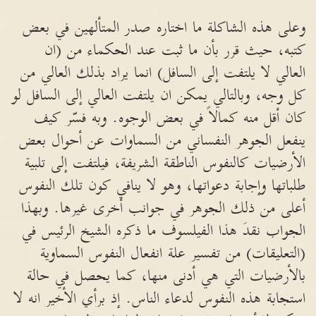
وعلى هذه الشاكلة ما اختاره صدر المتألهين في بعض
كتبه، حيث قرر بأن ما ثبت عند الحكماء من (ان
العالي لا يلتفت إلى السافل) انما يراد بذلك العالي من
كل وجه، وبالتالي يمكن ان يلتفت العالي إلى السافل لو
كان أقل منه كمالاً في بعض الوجوه. وبه فسّر كيف
ينفعل الجوهر النفساني من السماوات عن أحوال بعض
الأرضيات كالنفوس الناطقة الشريفة، فيلتفت إلى تلبية
طلباتها وإجابة دعواتها، وهو لا ينافي كون تلك النفوس
أعلى من ذلك الجوهر في جوانب أخرى غيرها. وبهذا
الجواب نقدَ هذا الفيلسوف ما ذكره الشيخ الرئيس في
(التعليقات) من تفسير علة انفعال النفوس السماوية
بالأرضيات التي هي أدنى منها، كما يحصل في حالة
استجابة هذه النفوس لدعاء الناس. إذ برأي الأخير انه لا