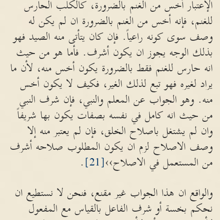
الإعتبار أخس من الغنم بالضرورة، كالكلب الحارس
للغنم، فإنه أخس من الغنم بالضرورة ان لم يكن له
وصف سوى كونه راعياً. فإن كان يتأتى منه الصيد فهو
بذلك الوجه يجوز ان يكون أشرف. فأما هو من حيث
انه حارس للغنم فقط بالضرورة يكون أخس منه، لأن ما
يراد لغيره فهو تبع لذلك الغير، فكيف لا يكون أخس
منه. وهو الجواب عن المعلم والنبي، فإن شرف النبي
من حيث انه كامل في نفسه بصفات يكون بها شريفاً
وان لم يشتغل باصلاح الخلق، فإن لم يعتبر منه إلا
وصف الاصلاح لزم ان يكون المطلوب صلاحه أشرف
من المستعمل في الاصلاح››
[21]
.
والواقع ان هذا الجواب غير مقنع، فنحن لا نستطيع ان
نحكم بخسة أو شرف الفاعل بالقياس مع المفعول