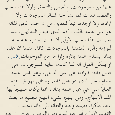
عنها من الموجودات، بالعرض والتبعية، ولولا هذا الحب
والقصد للذات لما نشأ حبه لسائر الموجودات ولا
ارادها ولا اوجدها تبعاً للعناية. بل ان حب الحق لذاته
هو عين علمه بالذات كما لدى صدر المتألهين، مما
يعني ان هذا الحب الاولي لا بد ان يستلزم عنه حبه
للوازمه وآثاره المتمثلة بالموجودات كافة، مثلما ان علمه
بذاته يستلزم علمه بآثاره ولوازمه من الموجودات
[15]
.
او يمكن القول انه لما كانت عنايته للموجودات هي
نفس ذاته، فارادته هي عين الداعي، وهو نفس علمه
بنظام الخير الذي هو عين ذاته، وبالتالي فهو في هذه
العناية التي هي عين علمه بذاته، انما يكون مبتهجاً بها
اشد الابتهاج، ومن ابتهج بشيء ابتهج بجميع ما يصدر
عنه، فيكون قصده وحبه والتفاته الى ذاته بحسب
القصد الاول، أما حبه لغيره فهو بالعرض، حيث ان حبه