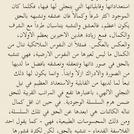
استعداداتها وقابلياتها التي يتجلى لها فيها، فكلما كان
الموجود اكثر شرفاً وكمالاً فان عشقه وتشبهه بالحق
يكون اعظم، فالعشق والتشبه يتناسبان طرداً مع الشرف
والكمال، فمع زيادة هذين الاخيرين يعظم الاولان،
والعكس بالعكس. فمثلاً ان النفوس الملائكية تنال من
الكمال ما ليس لغيرها من النفوس الارضية، فهي تتشبه
بالحق في صور ذاتها وتتعقله وتعشقه بافضل ما لديها
من الصورة والادراك ازلاً وابداً. وانما يكون لها ذلك
تبعاً لما لديها من القابلية والاستعداد العظيم في نيل
التجلي الالهي، باعتبارها تقع في المراتب القريبة للحق
ضمن هرم السلسلة الوجودية. في حين ان اقل كمال
تناله الكائنات هي ابعدها عن الحق في تلك السلسلة،
ومن ذلك المحسوسات الطبيعية، فهي - كما يقول احد
الفلاسفة القدماء - تتشبه بالحق، لكن لكثرة قشورها