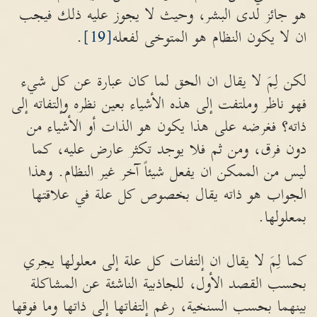
هو جائز لدى البشر، وحيث لا يجوز عليه ذلك فيجب
ان لا يكون النظام هو المتوخى لفعله
[19]
.
لكن لِمَ لا يقال ان الحق لما كان عبارة عن كل شيء
فهو ناظر وملتفت إلى هذه الأشياء بعين نظره وإلتفاته إلى
ذاته؟ فغرضه على هذا يكون هو الذات أو الأشياء من
دون فرق، ومن ثم فلا يوجد تكثر عارض عليه، كما
ليس من الممكن ان يفعل شيئاً آخر غير النظام. وهذا
الجواب هو ذاته يقال بخصوص كل علة في علاقتها
بمعلولها.
كما لِمَ لا يقال ان إلتفات كل علة إلى معلولها يجري
بحسب القصد الأول، للجاذبية الناشئة عن المشاكلة
بينهما بحسب السنخية، رغم إلتفاتها إلى ذاتها وما فوقها