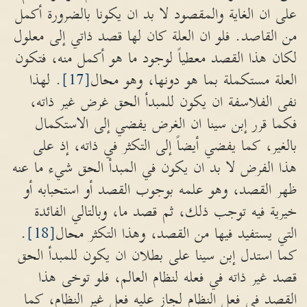
على ان الغاية والمقصود لا بد ان يكونا بالضرورة أكمل
من القاصد. فلو ان العلة كان لها قصد ذاتي إلى معلول
لكان هذا القصد معطياً لوجود ما هو أكمل منه، فتكون
العلة مستكملة بما هو دونها، وهو محال
[17]
. لهذا
نفى الفلاسفة ان يكون للمبدأ الحق غرض غير ذاته،
فكما قرر إبن سينا ان الغرض يفضي إلى الاستكمال
بالغير، كما يفضي أيضاً إلى التكثر في ذاته، إذ على
هذا الفرض لا بد ان يكون في المبدأ الحق شيء ما عنه
ظهر القصد، وهو علمه بوجوب القصد أو استحبابه أو
خيرية فيه توجب ذلك، ثم قصد ما، وبالتالي الفائدة
التي يستفيد فيها من القصد، وهذا التكثر محال
[18]
.
كما استدل إبن سينا على بطلان ان يكون للمبدأ الحق
قصد غير ذاته في فعله لنظام العالم، فلو توخى هذا
القصد في فعل النظام لجاز عليه فعل غير النظام، كما