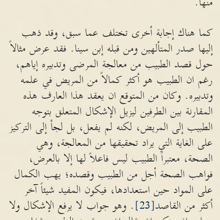
منها.
كما هناك إجابة أخرى تختلف عما سبق، وقد ذهب
إليها صدر المتألهين ومن قبله إبن سينا. فقد عرض مثالاً
حول قصد الطبيب من معالجة المرضى وتدبيره إياهم،
رغم ان الطبيب هو أكثر كمالاً من المريض في علمه
وتدبيره. وكان من المتوقع ان يعقد هذا العارف هذه
المقارنة بين الطرفين ليزيل الإشكال المتعلق بتوجه
الطبيب إلى المريض، لكنه لم يفعل، بل لجأ إلى التركيز
على الغاية التي يراد تحقيقها من المعالجة، وهي
الصحة، معتبراً الطبيب ليس فاعلاً لها إلا بالعرض،
فواهب الصحة أجل من الطبيب وقصده؛ يهب الكمال
على المواد حين استعدادها، فيكون المفيد شيئاً آخر
أكثر من القاصد
[23]
. وهو جواب لا يرفع الإشكال ولا