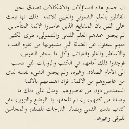
ان جميع هذه التساؤلات والاشكالات تصدق بحق
القائلين بالعلم الشمولي والغيبي للائمة. ذلك انها تبعث
على الظن بان المشايخ الذين عاصروا الائمة المتأخرين
لم يجدوا عندهم العلم اللدني والشمولي، فترى الكثير
منهم يبحثون عن الضالة التي يشتهونها من علوم الغيب
والاساطير والغلو والغرائب وكل ما يستثير النفوس،
فوجدوا ذلك أمامهم في الكتب والروايات التي تنسب
الى الامام الصادق وغيره، ولم يجدوا الشيء نفسه لدى
من عاصروهم من الائمة، فزاد اهتمامهم بالائمة
المتقدمين دون من عاصروهم. ويدل على ذلك ما
وصلنا من كتبهم، إن لم تلحقها يد الوضع والتزوير، مثل
كتاب تفسير القمي وبصائر الدرجات للصفار والمحاسن
للبرقي وغيرها.