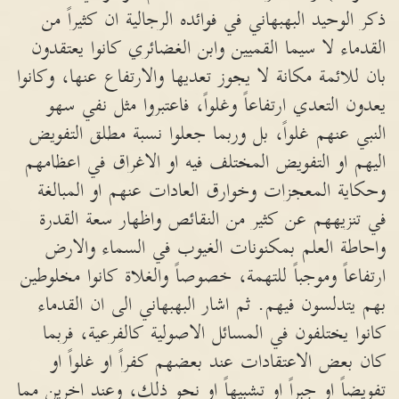
ذكر الوحيد البهبهاني في فوائده الرجالية ان كثيراً من
القدماء لا سيما القميين وابن الغضائري كانوا يعتقدون
بان للائمة مكانة لا يجوز تعديها والارتفاع عنها، وكانوا
يعدون التعدي ارتفاعاً وغلواً، فاعتبروا مثل نفي سهو
النبي عنهم غلواً، بل وربما جعلوا نسبة مطلق التفويض
اليهم او التفويض المختلف فيه او الاغراق في اعظامهم
وحكاية المعجزات وخوارق العادات عنهم او المبالغة
في تنزيههم عن كثير من النقائص واظهار سعة القدرة
واحاطة العلم بمكنونات الغيوب في السماء والارض
ارتفاعاً وموجباً للتهمة، خصوصاً والغلاة كانوا مخلوطين
بهم يتدلسون فيهم. ثم اشار البهبهاني الى ان القدماء
كانوا يختلفون في المسائل الاصولية كالفرعية، فربما
كان بعض الاعتقادات عند بعضهم كفراً او غلواً او
تفويضاً او جبراً او تشبيهاً او نحو ذلك، وعند اخرين مما