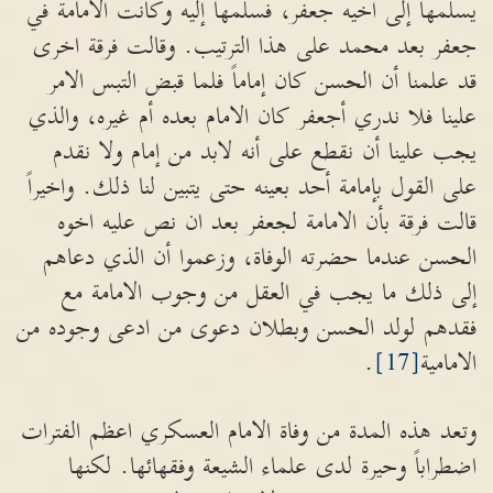
يسلمها إلى أخيه جعفر، فسلمها إليه وكانت الامامة في
جعفر بعد محمد على هذا الترتيب. وقالت فرقة اخرى
قد علمنا أن الحسن كان إماماً فلما قبض التبس الامر
علينا فلا ندري أجعفر كان الامام بعده أم غيره، والذي
يجب علينا أن نقطع على أنه لابد من إمام ولا نقدم
على القول بإمامة أحد بعينه حتى يتبين لنا ذلك. واخيراً
قالت فرقة بأن الامامة لجعفر بعد ان نص عليه اخوه
الحسن عندما حضرته الوفاة، وزعموا أن الذي دعاهم
إلى ذلك ما يجب في العقل من وجوب الامامة مع
فقدهم لولد الحسن وبطلان دعوى من ادعى وجوده من
الامامية
[17]
.
وتعد هذه المدة من وفاة الامام العسكري اعظم الفترات
اضطراباً وحيرة لدى علماء الشيعة وفقهائها. لكنها