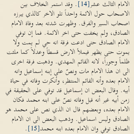
الامام الثالث عشر
[14]
. وقد استمر الخلاف بين
الاصحاب حول الائمة واحداً تلو الاخر كالذي يبرزه
اصحاب السير والفرق. وظهرت شدته بعد وفاة الامام
الصادق، ولم يخفت حتى اخر الائمة. فما إن توفي
الامام الصادق حتى ادعت فرقة انه حي لم يمت ولا
يموت حتى يظهر فيملأ الارض قسطاً وعدلاً كما ملئت
ظلماً وجوراً، لانه القائم المهدي. وذهبت فرقة اخرى
الى ان هذا الامام مات ونصّ على إبنه إسماعيل وانه
الامام بعده وأنه القائم المنتظر، وأنكرت وفاته في حياة
أبيه. وقال البعض ان إسماعيل قد توفي على الحقيقة في
زمن أبيه غير أنه قبل وفاته نصّ على ابنه محمد فكان
الامام بعده، وبعضهم قال ان الذي نص على محمد هو
الصادق وليس اسماعيل. وذهب البعض الى ان الامام
الصادق توفي وان الامام بعده ابنه محمد
[15]
.