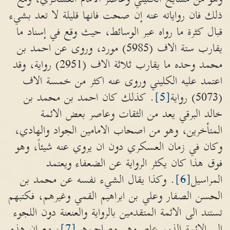
ذلك فان رواياته عنه إن صحت فانها قليلة لا تعد بشيء
قبال كثرة ما رواه عبر الوسائط، حيث وقع في إسناد ما
يقارب ستة الاف (5985) مورد، وروى عن احمد بن
محمد وحده ما يقارب ثلاثة الاف (2951) رواية، وقد
اعتمد عليه الكليني وروى عنه اكثر من خمسة الاف
(5073) رواية
[5]
. كذلك كان احمد بن محمد بن
خالد البرقي يعد من الثقات وعاصر بعض الائمة
المتأخرين، وهو من اصحاب الامامين الجواد والهادي،
وكان في زمان العسكري دون ان يروي عنه شيئاً، وهو
فوق هذا كان يكثر الرواية عن الضعفاء ويعتمد
المراسيل
[6]
. وكذا يقال الشيء نفسه عن محمد بن
الحسن الصفار وعلي بن ابراهيم القمي وغيرهم، فكتبهم
تستند الى الائمة المتقدمين بالرواية والعنعنة دون اللجوء
الى الائمة الذين عاصروهم وصاحبوهم
[7]
، مع ان هذه