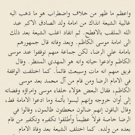
واعظم ما ظهر من خلاف واضطراب هو ما ذهب اليه
غالبية الشيعة انذاك من امامة ولد الصادق الاكبر عبد
الله الملقب بالافطح. ثم انقاد اغلب الشيعة بعد ذلك
الى امامة موسى الكاظم. وبعد وفاته قال جمهورهم
بامامة علي الرضا، لكن جماعة منهم توقفوا عند موسى
الكاظم وادعوا حياته وانه هو المهدي المنتظر. وقال
فريق منهم انه مات وسيبعث قائماً. كما اختلفت الواقفة
في الامام الرضا ومن قام من آل محمد بعد موسى
الكاظم، فقال البعض هؤلاء خلفاء موسى وامراؤه وقضاته
إلى أوان خروجه وإنهم ليسوا بأئمة وما ادعوا الامامة قط،
وقال الباقون إنهم ضالون مخطئون ظالمون، وقالوا في
الرضا خاصة قولاً عظيماً وأطلقوا تكفيره وتكفير من قام
بعده من ولده. كما اختلف الشيعة بعد وفاة الامام