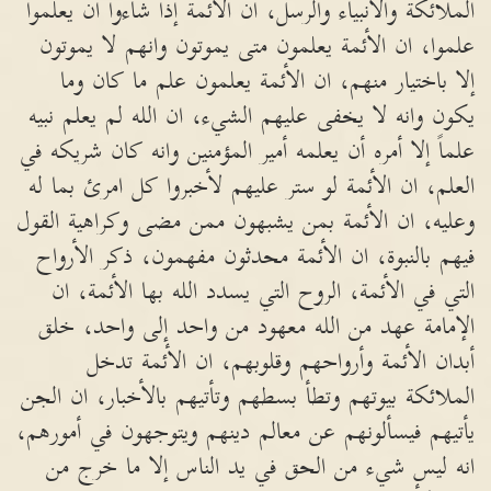
الملائكة والأنبياء والرسل، ان الأئمة إذا شاءوا أن يعلموا
علموا، ان الأئمة يعلمون متى يموتون وانهم لا يموتون
إلا باختيار منهم، ان الأئمة يعلمون علم ما كان وما
يكون وانه لا يخفى عليهم الشيء، ان الله لم يعلم نبيه
علماً إلا أمره أن يعلمه أمير المؤمنين وانه كان شريكه في
العلم، ان الأئمة لو ستر عليهم لأخبروا كل امرئ بما له
وعليه، ان الأئمة بمن يشبهون ممن مضى وكراهية القول
فيهم بالنبوة، ان الأئمة محدثون مفهمون، ذكر الأرواح
التي في الأئمة، الروح التي يسدد الله بها الأئمة، ان
الإمامة عهد من الله معهود من واحد إلى واحد، خلق
أبدان الأئمة وأرواحهم وقلوبهم، ان الأئمة تدخل
الملائكة بيوتهم وتطأ بسطهم وتأتيهم بالأخبار، ان الجن
يأتيهم فيسألونهم عن معالم دينهم ويتوجهون في أمورهم،
انه ليس شيء من الحق في يد الناس إلا ما خرج من