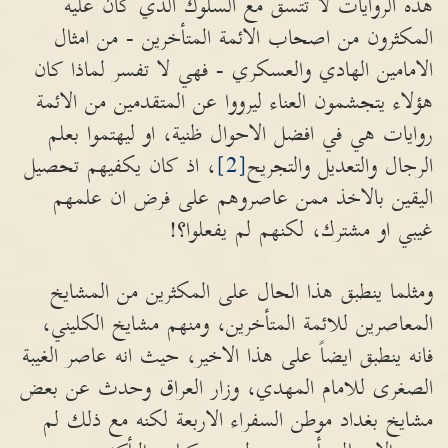
هذه الروايات لا تتسق مع السلوك الذي كان عليه
المكثرون من اصحاب الائمة المتأخرين - من امثال
الامامين الهادي والعسكري - فهي لا تفسر لماذا كان
هؤلاء يتجشمون العناء ليرووا عن المتقدمين من الائمة
روايات هي في افضل الاحوال ظنية، او ليهتموا بعلم
الرجال والتعديل والتجريح
[2]
، اذ كان يكفيهم تحصيل
اليقين بالاخذ ممن عاصروهم على فرض ان علمهم
غيبي او مشترك، لكنهم لم يفعلوا؟!
ومثلما ينطبق هذا الحال على المكثرين من المشايخ
المعاصرين للائمة المتأخرين، ومنهم مشايخ الكليني،
فانه ينطبق ايضاً على هذا الاخير، حيث انه عاصر الغيبة
الصغرى للامام المهدي، وزار العراق وحدث عن بعض
مشايخ بغداد موطن السفراء الاربعة لكنه مع ذلك لم