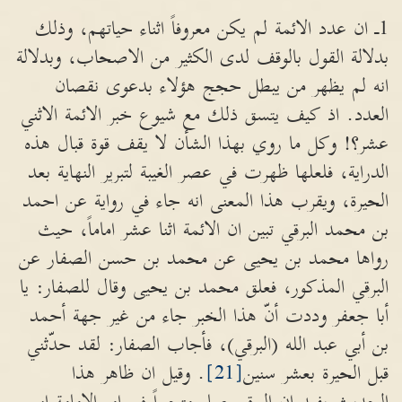
1ـ ان عدد الائمة لم يكن معروفاً اثناء حياتهم، وذلك
بدلالة القول بالوقف لدى الكثير من الاصحاب، وبدلالة
انه لم يظهر من يبطل حجج هؤلاء بدعوى نقصان
العدد. اذ كيف يتسق ذلك مع شيوع خبر الائمة الاثني
عشر؟! وكل ما روي بهذا الشأن لا يقف قوة قبال هذه
الدراية، فلعلها ظهرت في عصر الغيبة لتبرير النهاية بعد
الحيرة، ويقرب هذا المعنى انه جاء في رواية عن احمد
بن محمد البرقي تبين ان الائمة اثنا عشر اماماً، حيث
رواها محمد بن يحيى عن محمد بن حسن الصفار عن
البرقي المذكور، فعلق محمد بن يحيى وقال للصفار: يا
أبا جعفر وددت أنّ هذا الخبر جاء من غير جهة أحمد
بن أبي عبد الله (البرقي)، فأجاب الصفار: لقد حدّثني
قبل الحيرة بعشر سنين
[21]
. وقيل ان ظاهر هذا