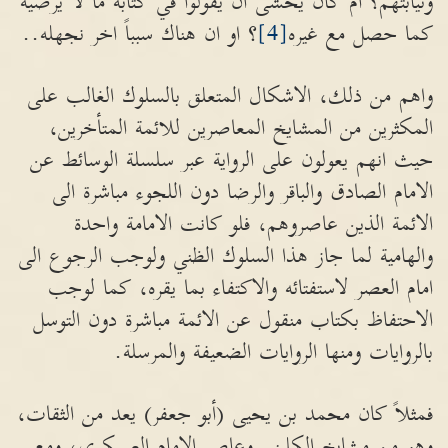
ونيابتهم؟ أم كان يخشى ان يقولوا في كتابه ما لا يرضيه
كما حصل مع غيره
[4]
؟ او ان هناك سبباً اخر نجهله..
واهم من ذلك، الاشكال المتعلق بالسلوك الغالب على
المكثرين من المشايخ المعاصرين للائمة المتأخرين،
حيث انهم يعولون على الرواية عبر سلسلة الوسائط عن
الامام الصادق والباقر والرضا دون اللجوء مباشرة الى
الائمة الذين عاصروهم، فلو كانت الامامة واحدة
والهامية لما جاز هذا السلوك الظني ولوجب الرجوع الى
امام العصر لاستفتائه والاكتفاء بما يقره، كما لوجب
الاحتفاظ بكتاب منقول عن الائمة مباشرة دون التوسل
بالروايات ومنها الروايات الضعيفة والمرسلة.
فمثلاً كان محمد بن يحيى (أبو جعفر) يعد من الثقات،
وهو من مشايخ الكليني وعاصر الامام العسكري، ومع