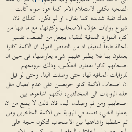
الصحبة تكفي لاستعلام الامر كما هو، سواء كانت
هناك تقية شديدة كما يقال، او لم تكن. كذلك فان
شيوع روايات هؤلاء الاصحاب وكثرتها، مع ما فيها من
كثرة الموارد المنافية للتقية، يجعل من الصعب تفسير
الحالة طبقاً للتقية، اذ من التناقض القول ان الائمة كانوا
يعملون بها فلا يظهر عليهم شيء يعارضها، في حين ان
اصحابهم كانوا يفعلون العكس، وذلك بترويجهم
للروايات المنافية لها، حتى وصلت الينا. وحتى لو قيل
ان اصحاب الائمة كانوا حريصين على عدم ايصال مثل
هذه الروايات الى المخالفين، لكنهم اشاعوها بين
اصحابهم ومن ثم وصلت الينا، فان ذلك لا يمنع من ان
يفعلوا الشيء نفسه في الرواية عن الائمة المتأخرين ومن
ثم حفظها واشاعتها بين الاصحاب لتكون حجة على
الجميع؛ بدل الخلاف الحاصل بينهم كما في الامور