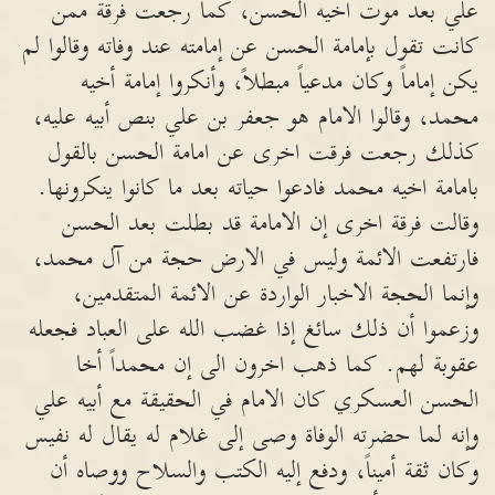
علي بعد موت اخيه الحسن، كما رجعت فرقة ممن
كانت تقول بإمامة الحسن عن إمامته عند وفاته وقالوا لم
يكن إماماً وكان مدعياً مبطلاً، وأنكروا إمامة أخيه
محمد، وقالوا الامام هو جعفر بن علي بنص أبيه عليه،
كذلك رجعت فرقت اخرى عن امامة الحسن بالقول
بامامة اخيه محمد فادعوا حياته بعد ما كانوا ينكرونها.
وقالت فرقة اخرى إن الامامة قد بطلت بعد الحسن
فارتفعت الائمة وليس في الارض حجة من آل محمد،
وإنما الحجة الاخبار الواردة عن الائمة المتقدمين،
وزعموا أن ذلك سائغ إذا غضب الله على العباد فجعله
عقوبة لهم. كما ذهب اخرون الى إن محمداً أخا
الحسن العسكري كان الامام في الحقيقة مع أبيه علي
وإنه لما حضرته الوفاة وصى إلى غلام له يقال له نفيس
وكان ثقة أميناً، ودفع إليه الكتب والسلاح ووصاه أن