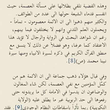
وهذه القضية تلقي بظلالها على مسألة العصمة، حيث
انقسم قدماء الشيعة حولها الى عدد من الطوائف.
والكثير منهم ذهبوا الى ان الائمة معصومون - تماماً -
ويحملون العلم اللدني وانهم لا يختلفون فيما بينهم،
رغم ان شواهد البحث في الرواية والرجال لا تؤيد هذا
الاعتقاد كما عرفنا، وهو فضلاً عن ذلك لا يتسق مع
منطق القرآن الكريم في ذكره لسيرة الانبياء ومنها سيرة
نبينا محمد (ص)
[8]
.
وفي قبال هؤلاء ذهب جماعة الى ان الائمة هم من
كمّل المؤمنين مع نفي العصمة، لكن شاء المغالون
والوضاعون ان يدسوا في الامامة كل ما يريدونه حتى
رفعوها الى حد الربوبية عبر ما يطلق عليه (الولاية
التكوينية) ربما تأثراً باسقاطات النظام الوجودي
[9]
. فقد