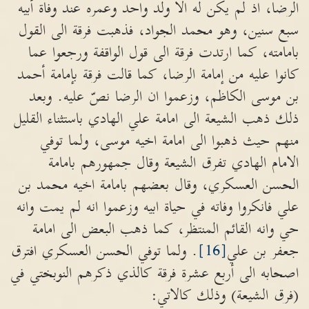
الرضا، اذ لم يكن له الا ولد واحد وعمره عند وفاة أبيه
سبع سنين، وهو محمد الجواد، فذهبت فرقة الى القول
بامامته، كما ارتدت فرقة الى قول الواقفة ورجعوا عما
كانوا عليه من إمامة الرضا، كما قالت فرقة بإمامة أحمد
بن موسى الكاظم، وزعموا ان الرضا نصّ عليه. وبعد
ذلك ذهب الشيعة الى امامة علي الهادي باستثناء القليل
منهم حيث ذهبوا الى امامة اخيه موسى، ولما توفي
الامام الهادي تفرق الشيعة وقال جمهورهم بامامة
الحسن العسكري، وقال بعضهم بامامة اخيه محمد بن
علي فانكروا وفاته في حياة ابيه وزعموا انه لم يمت وانه
حي وانه القائم المنتظر، كما ذهب البعض الى امامة
جعفر بن علي
[16]
. ولما توفي الحسن العسكري افترق
اصحابه الى أربع عشرة فرقة كالذي ذكرهم النوبختي في
(فرق الشيعة) وذلك كالاتي: