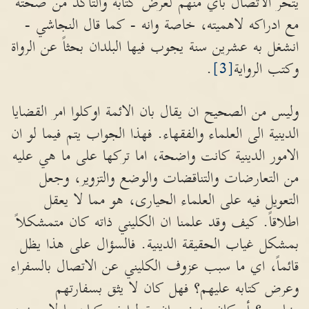
يتحر الاتصال بأي منهم لعرض كتابه والتأكد من صحته
مع ادراكه لاهميته، خاصة وانه - كما قال النجاشي -
انشغل به عشرين سنة يجوب فيها البلدان بحثاً عن الرواة
وكتب الرواية
[3]
.
وليس من الصحيح ان يقال بان الائمة اوكلوا امر القضايا
الدينية الى العلماء والفقهاء. فهذا الجواب يتم فيما لو ان
الامور الدينية كانت واضحة، اما تركها على ما هي عليه
من التعارضات والتناقضات والوضع والتزوير، وجعل
التعويل فيه على العلماء الحيارى، هو مما لا يعقل
اطلاقاً. كيف وقد علمنا ان الكليني ذاته كان متمشكلاً
بمشكل غياب الحقيقة الدينية. فالسؤال على هذا يظل
قائماً، اي ما سبب عزوف الكليني عن الاتصال بالسفراء
وعرض كتابه عليهم؟ فهل كان لا يثق بسفارتهم