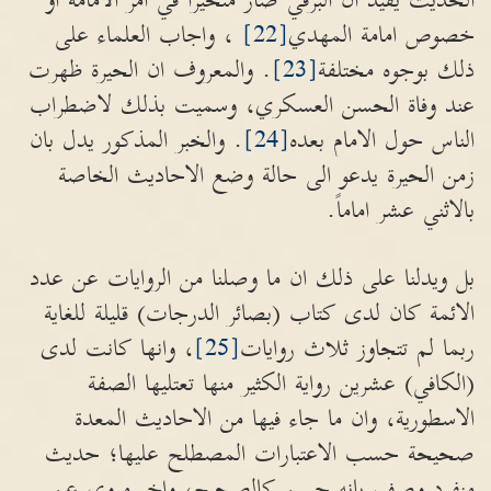
الحديث يفيد ان البرقي صار متحيراً في امر الامامة او
خصوص امامة المهدي
[22]
، واجاب العلماء على
ذلك بوجوه مختلفة
[23]
. والمعروف ان الحيرة ظهرت
عند وفاة الحسن العسكري، وسميت بذلك لاضطراب
الناس حول الامام بعده
[24]
. والخبر المذكور يدل بان
زمن الحيرة يدعو الى حالة وضع الاحاديث الخاصة
بالاثني عشر اماماً.
بل ويدلنا على ذلك ان ما وصلنا من الروايات عن عدد
الائمة كان لدى كتاب (بصائر الدرجات) قليلة للغاية
ربما لم تتجاوز ثلاث روايات
[25]
، وانها كانت لدى
(الكافي) عشرين رواية الكثير منها تعتليها الصفة
الاسطورية، وان ما جاء فيها من الاحاديث المعدة
صحيحة حسب الاعتبارات المصطلح عليها؛ حديث
منفرد وصف بانه حسن كالصحيح، واخر مروي عن